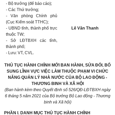
- Bộ trưởng (để báo cáo);
- Các Thứ trưởng;
- Văn phòng Chính phủ
(Cục Kiểm soát TTHC);
- UBND tỉnh, thành phố trực
Lê Văn Thanh
thuộc TW;
- Sở LĐTBXH các tỉnh,
thành phố;
- Lưu: VT, CVL.
THỦ TỤC HÀNH CHÍNH MỚI
BAN
HÀNH, SỬA ĐỔI, BỔ
SUNG
LĨNH VỰC VIỆC LÀM THUỘC PHẠM
VI
CHỨC
NĂNG QUẢN LÝ NHÀ NƯỚC CỦA BỘ
LAO
ĐỘNG
-
THƯƠNG
BINH
VÀ XÃ HỘI
(Ban
hành kèm theo
Quyết định số 526
/QĐ-LĐTBXH ngày
6
tháng
5
năm
2021
của Bộ trưởng Bộ
Lao
động
-
Thương
binh
và Xã hội)
PHẦN
I. DANH
MỤC THỦ TỤC HÀNH CHÍNH