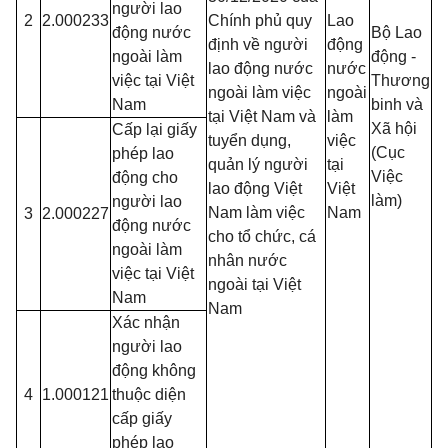
người lao
2
2.000233
Chính phủ quy
Lao
động nước
Bộ Lao
định về người
động
ngoài làm
động -
lao động nước
nước
việc tại Việt
Thương
ngoài làm việc
ngoài
Nam
binh và
tại Việt Nam và
làm
Xã hội
Cấp lại giấy
tuyển dụng,
việc
(Cục
phép lao
quản lý người
tại
Việc
động cho
lao động Việt
Việt
làm)
người lao
Nam làm việc
Nam
3
2.000227
động nước
cho tổ chức, cá
ngoài làm
nhân nước
việc tại Việt
ngoài tại Việt
Nam
Nam
Xác nhận
người lao
động không
4
1.000121
thuộc diện
cấp giấy
phép lao