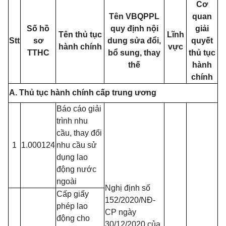
Cơ
Tên VBQPPL
quan
Số hồ
quy định nội
giải
Tên thủ tục
Lĩnh
Stt
sơ
dung sửa đổi,
quyết
hành chính
vực
TTHC
bổ sung, thay
thủ tục
thế
hành
chính
A. Thủ tục hành chính cấp trung ương
Báo cáo giải
trình nhu
cầu, thay đổi
1
1.000124
nhu cầu sử
dụng lao
động nước
ngoài
Nghị định số
Cấp giấy
152/2020/NĐ-
phép lao
CP ngày
động cho
30/12/2020 của