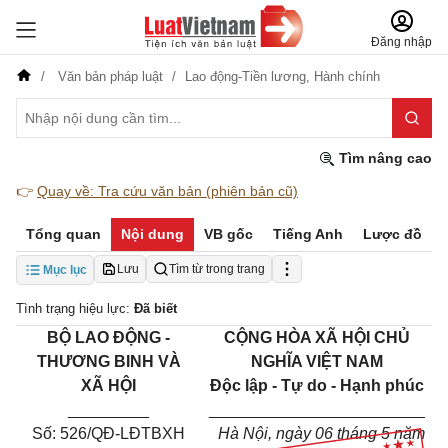
Đăng nhập
Văn bản pháp luật
Lao động-Tiền lương,
Hành chính
Tìm nâng cao
👉
Quay về: Tra cứu văn bản (phiên bản cũ)
Tổng quan
Nội dung
VB gốc
Tiếng Anh
Lược đồ
Lưu
Tìm từ trong trang
Mục lục
Tình trạng hiệu lực:
Đã biết
BỘ
LAO
ĐỘNG
-
CỘNG HÒA XÃ HỘI CHỦ
THƯƠNG
BINH
VÀ
NGHĨA VIỆT
NAM
XÃ HỘI
Độc lập - Tự do - Hạnh phúc
_________
________________________
Số: 526
/QĐ-LĐTBXH
Hà Nội, ngày 06 tháng 5 năm