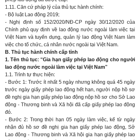
1.11. Căn cứ pháp lý của thủ tục hành chính:
-
Bộ luật
Lao
động
2019;
-
Nghị định số 152/2020/NĐ-CP ngày
30/12/2020
của
Chính phủ
quy
định về
lao
động nước ngoài làm việc tại
Việt
Nam
và tuyển dụng, quản lý
lao
động Việt
Nam
làm
việc
cho
tổ chức, cá nhân nước ngoài tại Việt
Nam.
B.
Thủ tục hành chính cấp tỉnh
1. Tên thủ tục:
“Gia
hạn giấy phép
lao
động
cho
người
lao
động nước ngoài làm việc tại Việt
Nam”
1.1. Trình tự thực hiện:
-
Bước
1:
Trước ít nhất
5
ngày nhưng không quá
45
ngày
trước ngày giấy phép
lao
động hết hạn, người nộp hồ sơ
đề nghị
gia
hạn giấy phép
lao
động nộp hồ sơ
cho
Sở
Lao
động
-
Thương
binh
và Xã hội đã cấp giấy phép
lao
động
đó.
-
Bước
2: Trong
thời hạn
05
ngày làm việc, kể từ ngày
nhận đủ hồ sơ đề nghị
gia
hạn giấy phép
lao
động, Sở
Lao
động
-
Thương
binh
và Xã hội
gia
hạn giấy phép
lao