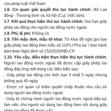
của pháp luật Việt
Nam.
1.6.
Cơ
quan
giải quyết thủ tục hành chính:
Bộ
Lao
động
-
Thương
binh
và Xã hội (Cục Việc làm).
1.7.
Kết quả thực hiện thủ tục hành chính:
Gia
hạn giấy
phép
lao
động
cho
người
lao
động nước ngoài.
1.8.
Phí, lệ phí:
Không có.
1.9.
Tên mẫu đơn, mẫu tờ
khai:
Tờ
khai
đề nghị
gia
hạn
giấy phép
lao
động
theo
mẫu số
11/PLI
Phụ lục
I ban
hành
kèm
theo
Nghị định số 152/2020/NĐ-CP.
1.10. Yêu cầu, điều kiện thực hiện thủ tục hành chính:
Người
lao
động nước ngoài đã được cấp giấy phép
lao
động đáp ứng một
trong
các điều kiện
sau:
-
Giấy phép
lao
động còn thời hạn ít nhất
5
ngày nhưng
không quá
45
ngày.
-
Được cơ
quan
có thẩm quyền chấp thuận
nhu
cầu sử
dụng người
lao
động nước ngoài.
-
Giấy tờ chứng
minh
người
lao
động nước ngoài tiếp tục
làm việc
cho
người sử dụng
lao
động
theo
nội
dung
giấy
phép
lao
động đã được cấp.