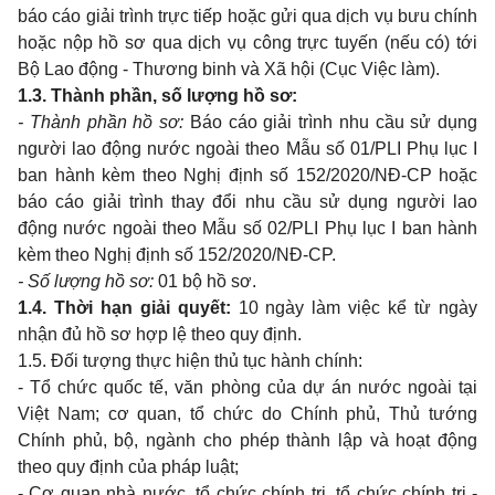
báo cáo giải trình trực tiếp hoặc gửi
qua
dịch vụ bưu chính
hoặc nộp hồ sơ
qua
dịch vụ công trực tuyến (nếu có) tới
Bộ
Lao
động
-
Thương
binh
và Xã hội (Cục Việc làm).
1.3. Thành phần, số lượng hồ sơ:
-
Thành phần hồ sơ:
Báo cáo giải trình
nhu
cầu sử dụng
người
lao
động nước ngoài
theo
Mẫu số
01/PLI
Phụ lục
I
ban
hành kèm
theo
Nghị định số 152/2020/NĐ-
CP
hoặc
báo cáo giải trình
thay
đổi
nhu
cầu sử dụng người
lao
động nước ngoài
theo
Mẫu số
02/PLI
Phụ lục
I ban
hành
kèm
theo
Nghị định số 152/2020/NĐ-CP.
- S
ố lượng
h
ồ sơ:
01
bộ hồ sơ.
1.4. Thời hạn giải quyết:
10
ngày làm việc kể từ ngày
nhận đủ hồ sơ hợp lệ
theo quy
định.
1.5. Đối tượng thực hiện thủ tục hành chính:
-
Tổ chức quốc tế, văn phòng của dự án nước ngoài tại
Việt
Nam;
cơ
quan,
tổ chức
do
Chính phủ, Thủ tướng
Chính phủ, bộ, ngành
cho
phép thành lập và hoạt động
theo quy
định của pháp luật;
-
Cơ
quan
nhà nước, tổ chức chính trị, tổ chức chính trị
-