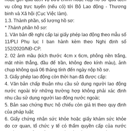
vụ công trực tuyến (nếu có) tới Bộ
Lao
động
-
Thương
binh
và Xã hội (Cục Việc làm).
1.3. Thành phần, số lượng hồ sơ:
*
Thành
ph
ầ
n h
ồ sơ:
1.
Văn bản đề nghị cấp lại giấy phép
lao
động
theo
mẫu số
11/PLI
Phụ lục
I ban
hành kèm
theo
Nghị định số
152/2020/NĐ-CP.
2. 02
ảnh mầu (kích thước
4cm x 6cm,
phông nền trắng,
mặt nhìn thẳng, đầu để trần, không đeo kính màu), ảnh
chụp không quá
06
tháng tính đến ngày nộp hồ sơ.
3. Giấy phép
lao
động còn thời hạn đã được cấp:
4. Văn bản chấp thuận
nhu
cầu sử dụng người
lao
động
nước ngoài trừ những trường hợp không phải xác định
nhu
cầu sử dụng người
lao
động nước ngoài;
5. Bản
sao
chứng thực hộ chiếu còn giá trị
theo quy
định
của pháp luật;
6. Giấy chứng nhận sức khỏe hoặc giấy khám sức khỏe
do
cơ
quan,
tổ chức
y
tế có thẩm quyền cấp của nước