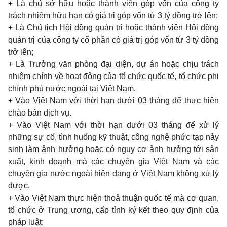
+
Là chủ sở hữu hoặc thành viên góp vốn của công
ty
trách nhiệm hữu hạn có giá trị góp vốn từ
3
tỷ đồng trở lên;
+
Là Chủ tịch Hội đồng quản trị hoặc thành viên Hội đồng
quản trị của công
ty
cổ phần có giá trị góp vốn từ
3
tỷ đồng
trở lên;
+
Là Trưởng văn phòng đại diện, dự án hoặc chịu trách
nhiệm chính về hoạt động của tổ chức quốc tế, tổ chức
phi
chính phủ nước ngoài tại Việt
Nam.
+
Vào Việt
Nam
với thời hạn dưới
03
tháng để thực hiện
chào bán dịch vụ.
+
Vào Việt
Nam
với thời hạn dưới
03
tháng để xử lý
những sự cố, tình huống kỹ thuật, công nghệ phức tạp nảy
sinh
làm ảnh hưởng hoặc có
nguy
cơ ảnh hưởng tới sản
xuất,
kinh doanh
mà các chuyên
gia
Việt
Nam
và các
chuyên
gia
nước ngoài hiện đang ở Việt
Nam
không xử lý
được.
+
Vào Việt
Nam
thực hiện thoả thuận quốc tế mà cơ
quan,
tổ chức ở
Trung
ương, cấp tỉnh ký kết
theo quy
định của
pháp luật;