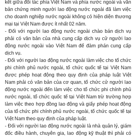
kết giữa đối tác phía Việt
Nam
và phía nước ngoài và văn
bản chứng
minh
người
lao
động nước ngoài đã làm việc
cho doanh
nghiệp nước ngoài không có hiện diện thương
mại tại Việt
Nam
được ít nhất
02
năm.
-
Đối với người
lao
động nước ngoài chào bán dịch vụ
phải có văn bản của nhà
cung
cấp dịch vụ cử người
lao
động nước ngoài vào Việt
Nam
để đàm phán
cung
cấp
dịch vụ.
-
Đối với người
lao
động nước ngoài làm việc
cho
tổ chức
phi
chính phủ nước ngoài, tổ chức quốc tế tại Việt
Nam
được phép hoạt động
theo quy
định của pháp luật Việt
Nam
phải có văn bản của cơ
quan,
tổ chức cử người
lao
động nước ngoài đến làm việc
cho
tổ chức
phi
chính phủ
nước ngoài, tổ chức quốc tế tại Việt
Nam
trừ trường hợp
làm việc
theo
hợp đồng
lao
động và giấy phép hoạt động
của tổ chức
phi
chính phủ nước ngoài, tổ chức quốc tế tại
Việt
Nam theo quy
định của pháp luật.
-
Đối với người
lao
động nước ngoài là nhà quản lý, giám
đốc điều hành, chuyên
gia, lao
động kỹ thuật thì phải có