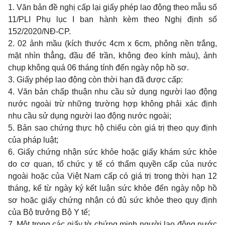
1.
Văn bản đề nghị cấp lại giấy phép
lao
động
theo
mẫu số
11/PLI
Phụ lục
I ban
hành kèm
theo
Nghị định số
152/2020/NĐ-CP.
2. 02
ảnh mầu (kích thước
4cm x 6cm,
phông nền trắng,
mặt nhìn thẳng, đầu để trần, không đeo kính màu), ảnh
chụp không quá
06
tháng tính đến ngày nộp hồ sơ.
3. Giấy phép
lao
động còn thời hạn đã được cấp:
4. Văn bản chấp thuận
nhu
cầu sử dụng người
lao
động
nước ngoài trừ những trường hợp không phải xác định
nhu
cầu sử dụng người
lao
động nước ngoài;
5. Bản
sao
chứng thực hộ chiếu còn giá trị
theo quy
định
của pháp luật;
6. Giấy chứng nhận sức khỏe hoặc giấy khám sức khỏe
do
cơ
quan,
tổ chức
y
tế có thẩm quyền cấp của nước
ngoài hoặc của Việt
Nam
cấp có giá trị
trong
thời hạn
12
tháng, kể từ ngày ký kết luận sức khỏe đến ngày nộp hồ
sơ hoặc giấy chứng nhận có đủ sức khỏe
theo quy
định
của Bộ trưởng Bộ
Y
tế;
7. Một
trong
các giấy tờ chứng
minh
người
lao
động nước