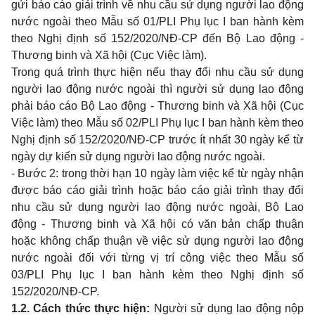
gửi báo cáo giải trình về
nhu
cầu sử dụng người
lao
động
nước ngoài
theo
Mẫu số
01/PLI
Phụ lục
I ban
hành kèm
theo
Nghị định số 152/2020/NĐ-CP đến Bộ
Lao
động
-
Thương
binh
và Xã hội (Cục Việc làm).
Trong
quá trình thực hiện nếu
thay
đổi
nhu
cầu sử dụng
người
lao
động nước ngoài thì người sử dụng
lao
động
phải báo cáo Bộ
Lao
động
-
Thương
binh
và Xã hội (Cục
Việc làm)
theo
Mẫu số
02/PLI
Phụ lục
I ban
hành kèm
theo
Nghị định số 152/2020/NĐ-CP trước ít nhất
30
ngày kể từ
ngày dự kiến sử dụng người
lao
động nước ngoài.
-
Bước
2: trong
thời hạn
10
ngày làm việc kể từ ngày nhận
được báo cáo giải trình hoặc báo cáo giải trình
thay
đổi
nhu
cầu sử dụng người
lao
động nước ngoài, Bộ
Lao
động
-
Thương
binh
và Xã hội có văn bản chấp thuận
hoặc không chấp thuận về việc sử dụng người
lao
động
nước ngoài đối với từng vị trí công việc
theo
Mẫu số
03/PLI
Phụ lục
I ban
hành kèm
theo
Nghị định số
152/2020/NĐ-CP.
1.2.
Cách thức thực hiện:
Người sử dụng
lao
động nộp