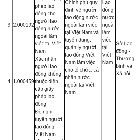
Chính phủ quy
Lao
phép lao
định về người
động
động cho
lao động nước
nước
người lao
3
2.000192
ngoài làm việc
ngoài
động nước
tại Việt Nam và
làm
ngoài làm
tuyển dụng,
việc
việc tại Việt
Sở Lao
quản lý người
tại
Nam
động -
lao động Việt
Việt
Thương
Xác nhận
Nam làm việc
Nam
binh và
người lao
cho tổ chức, cá
Xã hội
động không
nhân nước
4
1.000459
thuộc diện
ngoài tại Việt
cấp giấy
Nam
phép lao
động
Đề nghị
tuyển người
lao động
Việt Nam