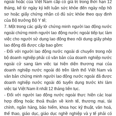
ngoài hoặc của Việt
Nam
cấp có giá trị
trong
thời hạn
12
tháng, kể từ ngày ký kết luận sức khỏe đến ngày nộp hồ
sơ hoặc giấy chứng nhận có đủ sức khỏe
theo quy
định
của Bộ trưởng Bộ
Y
tế;
7. Một
trong
các giấy tờ chứng
minh
người
lao
động nước
ngoài chứng
minh
người
lao
động nước ngoài tiếp tục làm
việc
cho
người sử dụng
lao
động
theo
nội
dung
giấy phép
lao
động đã được cấp
bao
gồm:
-
Đối với người
lao
động nước ngoài
di
chuyển
trong
nội
bộ
doanh
nghiệp phải có văn bản của
doanh
nghiệp nước
ngoài cử
sang
làm việc tại hiện diện thương mại của
doanh
nghiệp nước ngoài đó trên lãnh thổ Việt
Nam
và
văn bản chứng
minh
người
lao
động nước ngoài đã được
doanh
nghiệp nước ngoài đó tuyển dụng trước
khi
làm
việc tại Việt
Nam
ít nhất
12
tháng liên tục.
-
Đối với người
lao
động nước ngoài thực hiện các loại
hợp đồng hoặc thoả thuận về
kinh
tế, thương mại, tài
chính, ngân hàng, bảo hiểm,
khoa
học kỹ thuật, văn hoá,
thể
thao,
giáo dục, giáo dục nghề nghiệp và
y
tế phải có