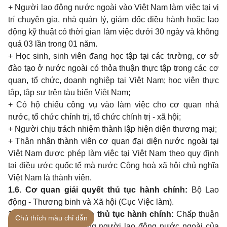
+
Người
lao
động nước ngoài vào Việt
Nam
làm việc tại vị
trí chuyên
gia,
nhà quản lý, giám đốc điều hành hoặc
lao
động kỹ thuật có thời
gian
làm việc dưới
30
ngày và không
quá
03
lần
trong 01
năm.
+
Học
sinh, sinh
viên đang học tập tại các trường, cơ sở
đào tạo ở nước ngoài có thỏa thuận thực tập
trong
các cơ
quan,
tổ chức,
doanh
nghiệp tại Việt
Nam;
học viên thực
tập, tập sự trên tàu biển Việt
Nam;
+
Có hộ chiếu công vụ vào làm việc
cho
cơ
quan
nhà
nước, tổ chức chính trị, tổ chức chính trị
-
xã hội;
+
Người chịu trách nhiệm thành lập hiện diện thương mại;
+
Thân nhân thành viên cơ
quan
đại diện nước ngoài tại
Việt
Nam
được phép làm việc tại Việt
Nam theo quy
định
tại điều ước quốc tế mà nước Cộng hoà xã hội chủ nghĩa
Việt
Nam
là thành viên.
1.6.
Cơ
quan
giải quyết thủ tục hành chính:
Bộ
Lao
động
-
Thương
binh
và Xã hội (Cục Việc làm).
1.7.
Kết quả thực hiện thủ tục hành chính:
Chấp thuận
Chú thích màu chỉ dẫn
vị trí công việc sử dụng người
lao
động nước ngoài của