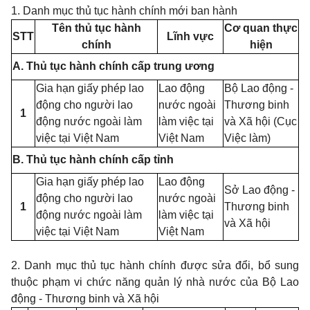
1. Danh
mục thủ tục hành chính mới
ban
hành
Tên thủ tục hành
Cơ quan thực
STT
Lĩnh vực
chính
hiện
A.
Thủ tục hành chính cấp trung ương
Gia hạn giấy phép lao
Lao động
Bộ Lao động -
động cho người lao
nước ngoài
Thương binh
1
động nước ngoài làm
làm việc tại
và Xã hội (Cục
việc tại Việt Nam
Việt Nam
Việc làm)
B. Thủ tục hành chính cấp tỉnh
Gia hạn giấy phép lao
Lao động
Sở Lao động -
động cho người lao
nước ngoài
1
Thương binh
động nước ngoài làm
làm việc tại
và Xã hội
việc tại Việt Nam
Việt Nam
2. Danh
mục thủ tục hành chính được sửa đổi, bổ
sung
thuộc phạm
vi
chức năng quản lý nhà nước của Bộ
Lao
động
-
Thương
binh
và Xã hội