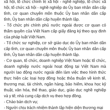
xã hội, tổ chức chính trị xã hội
-
nghề nghiệp, tổ chức xã
hội, tổ chức xã hội
-
nghề nghiệp
do
Ủy
ban
nhân dân cấp
tỉnh, cơ
quan
chuyên môn thuộc Ủy
ban
nhân dân cấp
tỉnh, Ủy
ban
nhân dân cấp huyện thành lập.
-
Tổ chức
phi
chính phủ nước ngoài được cơ
quan
có
thẩm quyền của Việt
Nam
cấp giấy đăng ký
theo quy
định
của pháp luật Việt
Nam.
-
Tổ chức sự nghiệp, cơ sở giáo dục
do
Ủy
ban
nhân dân
cấp tỉnh, cơ
quan
chuyên môn thuộc Ủy
ban
nhân dân cấp
tỉnh, Ủy
ban
nhân dân cấp huyện thành lập.
-
Cơ
quan,
tổ chức,
doanh
nghiệp Việt
Nam
hoặc tổ chức,
doanh
nghiệp nước ngoài hoạt động tại Việt
Nam
mà
người
lao
động nước ngoài đến làm việc
theo
hình thức
thực hiện các loại hợp đồng hoặc thỏa thuận về
kinh
tế,
thương mại, tài chính, ngân hàng, bảo hiểm,
khoa
học kỹ
thuật, văn hóa, thể
thao,
giáo dục, giáo dục nghề nghiệp
và
y
tế; nhà
cung
cấp dịch vụ
theo
hợp đồng.
-
Chào bán dịch vụ;
-
Người chịu trách nhiệm thành lập hiện diện thương mại