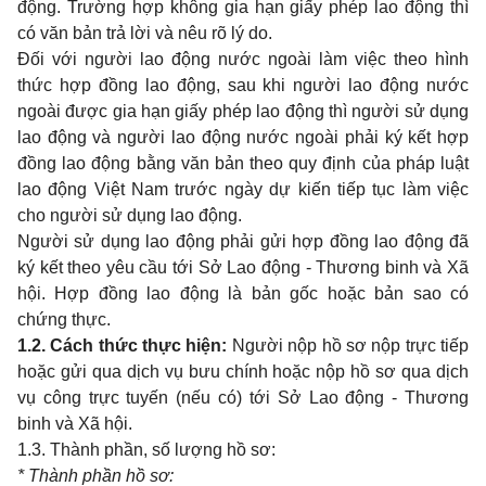
động. Trường hợp không
gia
hạn giấy phép
lao
động thì
có văn bản trả lời và nêu rõ lý
do.
Đối với người
lao
động nước ngoài làm việc
theo
hình
thức hợp đồng
lao
động,
sau khi
người
lao
động nước
ngoài được
gia
hạn giấy phép
lao
động thì người sử dụng
lao
động và người
lao
động nước ngoài phải ký kết hợp
đồng
lao
động bằng văn bản
theo quy
định của pháp luật
lao
động Việt
Nam
trước ngày dự kiến tiếp tục làm việc
cho
người sử dụng
lao
động.
Người sử dụng
lao
động phải gửi hợp đồng
lao
động đã
ký kết
theo
yêu cầu tới Sở
Lao
động
-
Thương
binh
và Xã
hội. Hợp đồng
lao
động là bản gốc hoặc bản
sao
có
chứng thực.
1.2.
Cách thức thực hiện:
Người nộp hồ sơ nộp trực tiếp
hoặc gửi
qua
dịch vụ bưu chính hoặc nộp hồ sơ
qua
dịch
vụ công trực tuyến (nếu có) tới Sở
Lao
động
-
Thương
binh
và Xã hội.
1.3. Thành phần, số lượng hồ sơ:
*
Thành
ph
ầ
n h
ồ sơ: