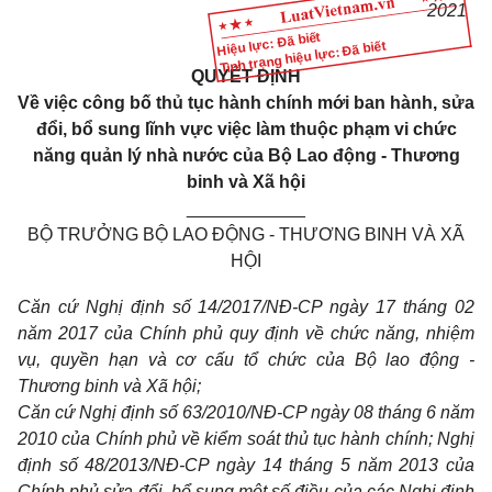
2021
Hiệu lực: Đã biết
Tình trạng hiệu lực: Đã biết
QUYẾT ĐỊNH
Về việc công bố thủ tục hành chính mới ban hành, sửa
đổi, bổ sung lĩnh vực việc làm thuộc phạm vi chức
năng quản lý nhà nước của Bộ Lao động - Thương
binh và Xã hội
____________
BỘ TRƯỞNG BỘ LAO ĐỘNG - THƯƠNG BINH VÀ XÃ
HỘI
Căn cứ Nghị định số 14/2017/NĐ-CP ngày 17 tháng 02
năm 2017 của Chính phủ quy định về chức năng, nhiệm
vụ, quyền hạn và cơ cấu tổ chức của Bộ lao động -
Thương binh và Xã hội;
Căn cứ Nghị định số 63/2010/NĐ-CP ngày 08 tháng 6 năm
2010 của Chính phủ về kiểm soát thủ tục hành chính; Nghị
định số 48/2013/NĐ-CP ngày 14 tháng 5 năm 2013 của
Chính phủ sửa đổi, bổ sung một số điều của các Nghị định