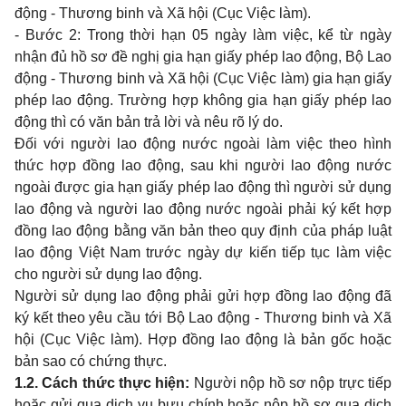
động
-
Thương
binh
và Xã hội (Cục Việc làm).
-
Bước
2: Trong
thời hạn
05
ngày làm việc, kể từ ngày
nhận đủ hồ sơ đề nghị
gia
hạn giấy phép
lao
động, Bộ
Lao
động
-
Thương
binh
và Xã hội (Cục Việc làm)
gia
hạn giấy
phép
lao
động. Trường hợp không
gia
hạn giấy phép
lao
động thì có văn bản trả lời và nêu rõ lý
do.
Đối với người
lao
động nước ngoài làm việc
theo
hình
thức hợp đồng
lao
động,
sau khi
người
lao
động nước
ngoài được
gia
hạn giấy phép
lao
động thì người sử dụng
lao
động và người
lao
động nước ngoài phải ký kết hợp
đồng
lao
động bằng văn bản
theo quy
định của pháp luật
lao
động Việt
Nam
trước ngày dự kiến tiếp tục làm việc
cho
người sử dụng
lao
động.
Người sử dụng
lao
động phải gửi hợp đồng
lao
động đã
ký kết
theo
yêu cầu tới Bộ
Lao
động
-
Thương
binh
và Xã
hội (Cục Việc làm). Hợp đồng
lao
động là bản gốc hoặc
bản
sao
có chứng thực.
1.2.
Cách thức thực hiện:
Người nộp hồ sơ nộp trực tiếp
hoặc gửi
qua
dịch vụ bưu chính hoặc nộp hồ sơ
qua
dịch