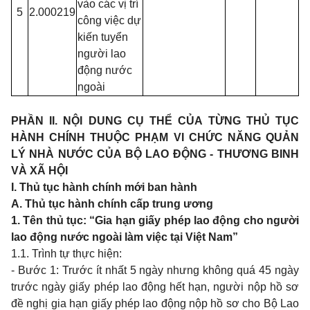
vào các vị trí
5
2.000219
công việc dự
kiến tuyển
người lao
động nước
ngoài
PHẦN
II.
NỘI
DUNG
CỤ THỂ CỦA TỪNG THỦ TỤC
HÀNH CHÍNH THUỘC PHẠM
VI
CHỨC NĂNG QUẢN
LÝ NHÀ NƯỚC CỦA BỘ
LAO
ĐỘNG
-
THƯƠNG
BINH
VÀ XÃ HỘI
I. Thủ tục hành chính mới
ban
hành
A.
Thủ tục hành chính cấp
trung
ương
1. Tên thủ tục:
“Gia
hạn giấy phép
lao
động
cho
người
lao
động nước ngoài làm việc tại Việt
Nam”
1.1. Trình tự thực hiện:
-
Bước
1:
Trước ít nhất
5
ngày nhưng không quá
45
ngày
trước ngày giấy phép
lao
động hết hạn, người nộp hồ sơ
đề nghị
gia
hạn giấy phép
lao
động nộp hồ sơ
cho
Bộ
Lao