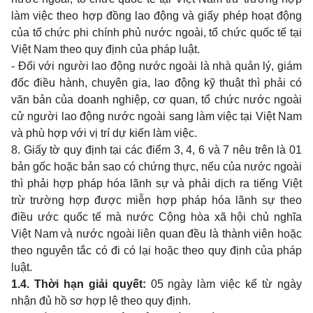
làm việc
theo
hợp đồng
lao
động và giấy phép hoạt động
của tổ chức
phi
chính phủ nước ngoài, tổ chức quốc tế tại
Việt
Nam theo quy
định của pháp luật.
-
Đối với người
lao
động nước ngoài là nhà quản lý, giám
đốc điều hành, chuyên
gia, lao
động kỹ thuật thì phải có
văn bản của
doanh
nghiệp, cơ
quan,
tổ chức nước ngoài
cử người
lao
động nước ngoài
sang
làm việc tại Việt
Nam
và phù hợp với vị trí dự kiến làm việc.
8. Giấy tờ
quy
định tại các điểm
3, 4, 6
và
7
nêu trên là
01
bản gốc hoặc bản
sao
có chứng thực, nếu của nước ngoài
thì phải hợp pháp hóa lãnh sự và phải dịch
ra
tiếng Việt
trừ trường hợp được miễn hợp pháp hóa lãnh sự
theo
điều ước quốc tế mà nước Cộng hòa xã hội chủ nghĩa
Việt
Nam
và nước ngoài liên
quan
đều là thành viên hoặc
theo
nguyên tắc có đi có lại hoặc
theo quy
định của pháp
luật.
1.4.
Thời hạn giải quyết:
05
ngày làm việc kể từ ngày
nhận đủ hồ sơ hợp lệ
theo quy
định.