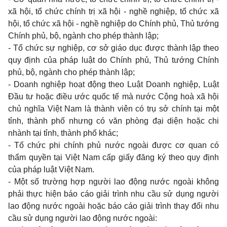
xã hội, tổ chức chính trị xã hội
-
nghề nghiệp, tổ chức xã
hội, tổ chức xã hội
-
nghề nghiệp
do
Chính phủ, Thủ tướng
Chính phủ, bộ, ngành
cho
phép thành lập;
-
Tổ chức sự nghiệp, cơ sở giáo dục được thành lập
theo
quy
định của pháp luật
do
Chính phủ, Thủ tướng Chính
phủ, bộ, ngành
cho
phép thành lập;
- Doanh
nghiệp hoạt động
theo
Luật
Doanh
nghiệp, Luật
Đầu tư hoặc điều ước quốc tế mà nước Cộng hoà xã hội
chủ nghĩa Việt
Nam
là thành viên có trụ sở chính tại một
tỉnh, thành phố nhưng có văn phòng đại diện hoặc
chi
nhành tại tỉnh, thành phố khác;
-
Tổ chức
phi
chính phủ nước ngoài được cơ
quan
có
thẩm quyền tại Việt
Nam
cấp giấy đăng ký
theo quy
định
của pháp luật Việt
Nam.
-
Một số trường hợp người
lao
động nước ngoài không
phải thực hiện báo cáo giải trình
nhu
cầu sử dụng người
lao
động nước ngoài hoặc báo cáo giải trình
thay
đổi
nhu
cầu sử dụng người
lao
động nước ngoài: