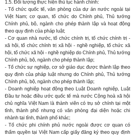
1.5.
Đối tượng thực hiện thủ tục hành chính:
-
Tổ chức quốc tế, văn phòng của dự án nước ngoài tại
Việt
Nam;
cơ
quan,
tổ chức
do
Chính phủ, Thủ tướng
Chính phủ, bộ, ngành
cho
phép thành lập và hoạt động
theo quy
định của pháp luật;
-
Cơ
quan
nhà nước, tổ chức chính trị, tổ chức chính trị
-
xã hội, tổ chức chính trị xã hội
-
nghề nghiệp, tổ chức xã
hội, tổ chức xã hội
-
nghề nghiệp
do
Chính phủ, Thủ tướng
Chính phủ, bộ, ngành
cho
phép thành lập;
-
Tổ chức sự nghiệp, cơ sở giáo dục được thành lập
theo
quy
định của pháp luật nhưng
do
Chính phủ, Thủ tướng
Chính phủ, bộ, ngành
cho
phép thành lập;
- Doanh
nghiệp hoạt động
theo
Luật
Doanh
nghiệp, Luật
Đầu tư hoặc điều ước quốc tế mà nước Cộng hoà xã hội
chủ nghĩa Việt
Nam
là thành viên có trụ sở chính tại một
tỉnh, thành phố nhưng có văn phòng đại diện hoặc
chi
nhành tại tỉnh, thành phố khác;
-
Tổ chức
phi
chính phủ nước ngoài được cơ
quan
có
thẩm quyền tại Việt
Nam
cấp giấy đăng ký
theo quy
định