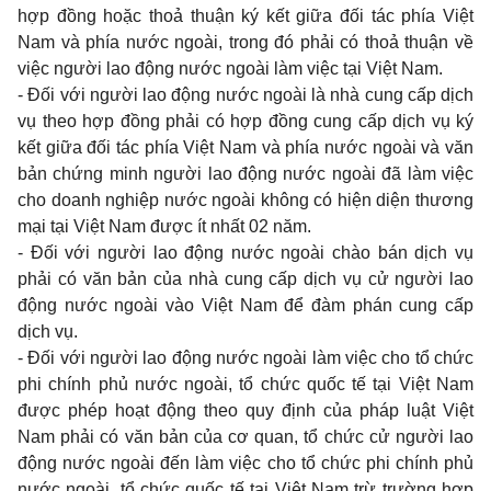
hợp đồng hoặc thoả thuận ký kết giữa đối tác phía Việt
Nam
và phía nước ngoài,
trong
đó phải có thoả thuận về
việc người
lao
động nước ngoài làm việc tại Việt
Nam.
-
Đối với người
lao
động nước ngoài là nhà
cung
cấp dịch
vụ
theo
hợp đồng phải có hợp đồng
cung
cấp dịch vụ ký
kết giữa đối tác phía Việt
Nam
và phía nước ngoài và văn
bản chứng
minh
người
lao
động nước ngoài đã làm việc
cho doanh
nghiệp nước ngoài không có hiện diện thương
mại tại Việt
Nam
được ít nhất
02
năm.
-
Đối với người
lao
động nước ngoài chào bán dịch vụ
phải có văn bản của nhà
cung
cấp dịch vụ cử người
lao
động nước ngoài vào Việt
Nam
để đàm phán
cung
cấp
dịch vụ.
-
Đối với người
lao
động nước ngoài làm việc
cho
tổ chức
phi
chính phủ nước ngoài, tổ chức quốc tế tại Việt
Nam
được phép hoạt động
theo quy
định của pháp luật Việt
Nam
phải có văn bản của cơ
quan,
tổ chức cử người
lao
động nước ngoài đến làm việc
cho
tổ chức
phi
chính phủ
nước ngoài, tổ chức quốc tế tại Việt
Nam
trừ trường hợp