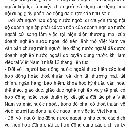
ngoài tiếp tục làm việc
cho
người sử dụng
lao
động
theo
nội
dung
giấy phép
lao
động đã được cấp như
sau:
-
Đối với người
lao
động nước ngoài
di
chuyển
trong
nội
bộ
doanh
nghiệp phải có văn bản của
doanh
nghiệp nước
ngoài cử
sang
làm việc tại hiện diện thương mại của
doanh
nghiệp nước ngoài đó trên lãnh thổ Việt
Nam
và
văn bản chứng
minh
người
lao
động nước ngoài đã được
doanh
nghiệp nước ngoài đó tuyển dụng trước
khi
làm
việc tại Việt
Nam
ít nhất
12
tháng liên tục.
-
Đối với người
lao
động nước ngoài thực hiện các loại
hợp đồng hoặc thoả thuận về
kinh
tế, thương mại, tài
chính, ngân hàng, bảo hiểm,
khoa
học kỹ thuật, văn hoá,
thể
thao,
giáo dục, giáo dục nghề nghiệp và
y
tế phải có
hợp đồng hoặc thoả thuận ký kết giữa đối tác phía Việt
Nam
và phía nước ngoài,
trong
đó phải có thoả thuận về
việc người
lao
động nước ngoài làm việc tại Việt
Nam.
-
Đối với người
lao
động nước ngoài là nhà
cung
cấp dịch
vụ
theo
hợp đồng phải có hợp đồng
cung
cấp dịch vụ ký