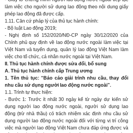
làm việc
cho
người sử dụng
lao
động
theo
nội
dung
giấy
phép
lao
động đã được cấp.
1.11. Căn cứ pháp lý của thủ tục hành chính:
-
Bộ luật
Lao
động
2019;
- Nghị định số 152/2020/NĐ-CP ngày
30/12/2020
của
Chính phủ
quy
định về
lao
động nước ngoài làm việc tại
Việt
Nam
và tuyển dụng, quản lý
lao
động Việt
Nam
làm
việc
cho
tổ chức, cá nhân nước ngoài tại Việt
Nam.
II.
Thủ tục hành chính được sửa đổi, bổ
sung
A.
Thủ tục hành chính cấp
Trung
ương
1. Tên thủ tục: “Báo cáo giải trình
nhu
cầu,
thay
đổi
nhu
cầu sử dụng người
lao
động nước ngoài”.
1.1. Trình tự thực hiện:
-
Bước
1:
Trước ít nhất
30
ngày kể từ ngày dự kiến sử
dụng người
lao
động nước ngoài, người sử dụng
lao
động (trừ nhà thầu) có trách nhiệm xác định
nhu
cầu sử
dụng người
lao
động nước ngoài đối với từng vị trí công
việc mà người
lao
động Việt
Nam
chưa đáp ứng được và