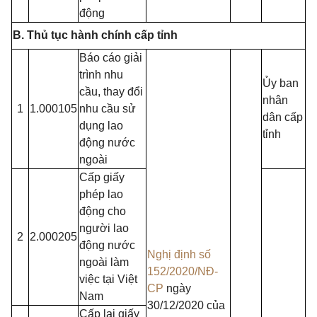
động
B. Thủ tục hành chính cấp tỉnh
Báo cáo giải
trình nhu
Ủy ban
cầu, thay đổi
nhân
1
1.000105
nhu cầu sử
dân cấp
dụng lao
tỉnh
động nước
ngoài
Cấp giấy
phép lao
động cho
người lao
2
2.000205
động nước
Nghị định số
ngoài làm
152/2020/NĐ-
việc tại Việt
CP
ngày
Nam
30/12/2020 của
Cấp lại giấy