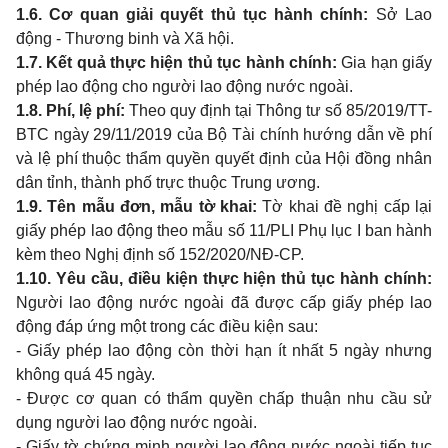
1.6.
Cơ
quan
giải quyết thủ tục hành chính:
Sở
Lao
động
-
Thương
binh
và Xã hội.
1.7.
Kết quả thực hiện thủ tục hành chính:
Gia
hạn giấy
phép
lao
động
cho
người
lao
động nước ngoài.
1.8.
Phí, lệ phí:
Theo quy
định tại Thông tư số
85/2019/TT-
BTC
ngày
29/11/2019
của Bộ Tài chính hướng dẫn về phí
và lệ phí thuộc thẩm quyền quyết định của Hội đồng nhân
dân tỉnh, thành phố trực thuộc
Trung
ương.
1.9.
Tên mẫu đơn, mẫu tờ
khai:
Tờ
khai
đề nghị cấp lại
giấy phép
lao
động
theo
mẫu số
11/PLI
Phụ lục
I ban
hành
kèm
theo
Nghị định số 152/2020/NĐ-CP.
1.10. Yêu cầu, điều kiện thực hiện thủ tục hành chính:
Người
lao
động nước ngoài đã được cấp giấy phép
lao
động đáp ứng một
trong
các điều kiện
sau:
-
Giấy phép
lao
động còn thời hạn ít nhất
5
ngày nhưng
không quá
45
ngày.
-
Được cơ
quan
có thẩm quyền chấp thuận
nhu
cầu sử
dụng người
lao
động nước ngoài.
-
Giấy tờ chứng
minh
người
lao
động nước ngoài tiếp tục