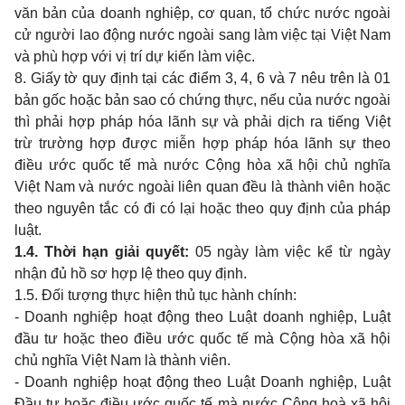
văn bản của
doanh
nghiệp, cơ
quan,
tổ chức nước ngoài
cử người
lao
động nước ngoài
sang
làm việc tại Việt
Nam
và phù hợp với vị trí dự kiến làm việc.
8. Giấy tờ
quy
định tại các điểm
3, 4, 6
và
7
nêu trên là
01
bản gốc hoặc bản
sao
có chứng thực, nếu của nước ngoài
thì phải hợp pháp hóa lãnh sự và phải dịch
ra
tiếng Việt
trừ trường hợp được miễn hợp pháp hóa lãnh sự
theo
điều ước quốc tế mà nước Cộng hòa xã hội chủ nghĩa
Việt
Nam
và nước ngoài liên
quan
đều là thành viên hoặc
theo
nguyên tắc có đi có lại hoặc
theo quy
định của pháp
luật.
1.4.
Thời hạn giải quyết:
05
ngày làm việc kể từ ngày
nhận đủ hồ sơ hợp lệ
theo quy
định.
1.5.
Đối tượng thực hiện thủ tục hành chính:
- Doanh
nghiệp hoạt động
theo
Luật
doanh
nghiệp, Luật
đầu tư hoặc
theo
điều ước quốc tế mà Cộng hòa xã hội
chủ nghĩa Việt
Nam
là thành viên.
- Doanh
nghiệp hoạt động
theo
Luật
Doanh
nghiệp, Luật
Đầu tư hoặc điều ước quốc tế mà nước Cộng hoà xã hội