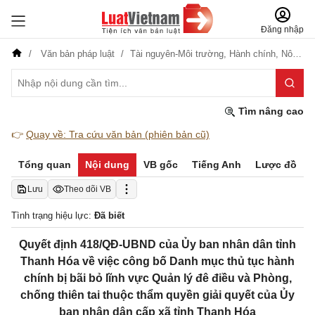
Đăng nhập
Văn bản pháp luật
Tài nguyên-Môi trường,
Hành chính,
Nông nghiệp-Lâm nghiệp
Tìm nâng cao
👉
Quay về: Tra cứu văn bản (phiên bản cũ)
Tổng quan
Nội dung
VB gốc
Tiếng Anh
Lược đồ
Lưu
Theo dõi VB
Tình trạng hiệu lực:
Đã biết
Quyết định 418/QĐ-UBND của Ủy ban nhân dân tỉnh
Thanh Hóa về việc công bố Danh mục thủ tục hành
chính bị bãi bỏ lĩnh vực Quản lý đê điều và Phòng,
chống thiên tai thuộc thẩm quyền giải quyết của Ủy
ban nhân dân cấp xã tỉnh Thanh Hóa