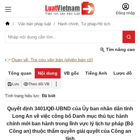
Đăng nhập
Văn bản pháp luật
Hành chính,
Tư pháp-Hộ tịch
Tìm nâng cao
👉
Quay về: Tra cứu văn bản (phiên bản cũ)
Tổng quan
Nội dung
VB gốc
Tiếng Anh
Lược đồ
Lưu
Theo dõi VB
Tình trạng hiệu lực:
Đã biết
Quyết định 3401/QĐ-UBND của Ủy ban nhân dân tỉnh
Long An về việc công bố Danh mục thủ tục hành
chính mới ban hành trong lĩnh vực lý lịch tư pháp (Bộ
Công an) thuộc thẩm quyền giải quyết của Công an
tỉnh