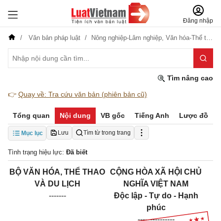
Đăng nhập
Văn bản pháp luật
Nông nghiệp-Lâm nghiệp,
Văn hóa-Thể thao-Du lịch
Tìm nâng cao
👉
Quay về: Tra cứu văn bản (phiên bản cũ)
Tổng quan
Nội dung
VB gốc
Tiếng Anh
Lược đồ
Lưu
Tìm từ trong trang
Mục lục
Tình trạng hiệu lực:
Đã biết
BỘ VĂN HÓA, THỂ THAO
CỘNG HÒA XÃ HỘI CHỦ
VÀ DU LỊCH
NGHĨA VIỆT NAM
-------
Độc lập - Tự do - Hạnh
phúc
---------------