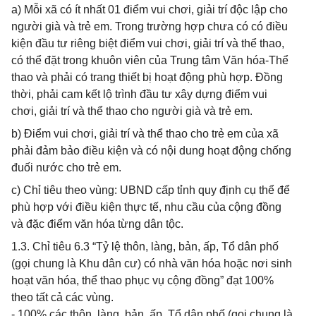
a) Mỗi xã có ít nhất 01 điểm vui chơi, giải trí độc lập cho
người già và trẻ em. Trong trường hợp chưa có có điều
kiện đầu tư riêng biệt điểm vui chơi, giải trí và thể thao,
có thể đặt trong khuôn viên của Trung tâm Văn hóa-Thể
thao và phải có trang thiết bị hoạt động phù hợp. Đồng
thời, phải cam kết lộ trình đầu tư xây dựng điểm vui
chơi, giải trí và thể thao cho người già và trẻ em.
b) Điểm vui chơi, giải trí và thể thao cho trẻ em của xã
phải đảm bảo điều kiện và có nội dung hoạt động chống
đuối nước cho trẻ em.
c) Chỉ tiêu theo vùng: UBND cấp tỉnh quy định cụ thể để
phù hợp với điều kiện thực tế, nhu cầu của cộng đồng
và đặc điểm văn hóa từng dân tộc.
1.3. Chỉ tiêu 6.3 “Tỷ lệ thôn, làng, bản, ấp, Tổ dân phố
(gọi chung là Khu dân cư) có nhà văn hóa hoặc nơi sinh
hoạt văn hóa, thể thao phục vụ cộng đồng” đạt 100%
theo tất cả các vùng.
- 100% các thôn, làng, bản, ấp, Tổ dân phố (gọi chung là