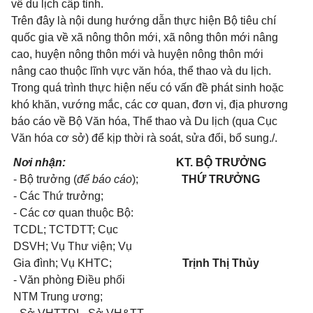
về du lịch cấp tỉnh.
Trên đây là nội dung hướng dẫn thực hiện Bộ tiêu chí
quốc gia về xã nông thôn mới, xã nông thôn mới nâng
cao, huyện nông thôn mới và huyện nông thôn mới
nâng cao thuộc lĩnh vực văn hóa, thể thao và du lịch.
Trong quá trình thực hiện nếu có vấn đề phát sinh hoặc
khó khăn, vướng mắc, các cơ quan, đơn vị, địa phương
báo cáo về Bộ Văn hóa, Thể thao và Du lịch (qua Cục
Văn hóa cơ sở) để kịp thời rà soát, sửa đổi, bổ sung./.
Nơi nhận:
KT. BỘ TRƯỞNG
- Bộ trưởng (
để báo cáo
);
THỨ TRƯỞNG
- Các Thứ trưởng;
- Các cơ quan thuộc Bộ:
TCDL; TCTDTT; Cục
DSVH; Vụ Thư viện; Vụ
Gia đình; Vụ KHTC;
Trịnh Thị Thủy
- Văn phòng Điều phối
NTM Trung ương;