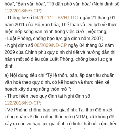
hóa”, “Bản văn hóa”, “Tổ dân phố văn hóa” (Nghị định số
122/2018/NĐ-CP
);
- Thông tư số
04/2011/TT-BVHTTDL
ngày 21 tháng 01
năm 2011 của Bộ Văn hóa, Thể thao và Du lịch về thực
hiện nếp sống văn minh trong việc cưới, việc tang;
- Luật Phòng, chống bạo lực gia đình năm 2007;
- Nghị định số
08/2009/NĐ-CP
ngày 04 tháng 02 năm
2009 của Chính phủ quy định chi tiết và hướng dẫn thi
hành một số điều của Luật Phòng, chống bạo lực gia
đình.
a) Nội dung tiêu chí “Tỷ lệ thôn, bản, ấp đạt tiêu chuẩn
văn hoá theo quy định, có kế hoạch và thực hiện kế
hoạch xây dựng nông thôn mới”:
- Thực hiện theo quy định tại Nghị định số
122/2018/NĐ-CP
;
- Về Phòng chống bạo lực gia đình: Tại thời điểm xét
công nhận về đích nông thôn mới (NTM), xã không để
xảy ra các vụ bạo lực gia đình có tính chất nổi cộm; trên