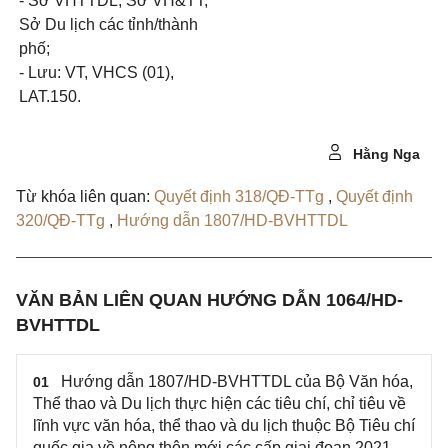
- Sở VHTTDL, Sở VH&TT,
Sở Du lịch các tỉnh/thành
phố;
- Lưu: VT, VHCS (01),
LAT.150.
Hằng Nga
Từ khóa liên quan:
Quyết định 318/QĐ-TTg
,
Quyết định
320/QĐ-TTg
,
Hướng dẫn 1807/HD-BVHTTDL
VĂN BẢN LIÊN QUAN HƯỚNG DẪN 1064/HD-
BVHTTDL
Hướng dẫn 1807/HD-BVHTTDL của Bộ Văn hóa,
01
Thể thao và Du lịch thực hiện các tiêu chí, chỉ tiêu về
lĩnh vực văn hóa, thể thao và du lịch thuộc Bộ Tiêu chí
quốc gia về nông thôn mới các cấp giai đoạn 2021-