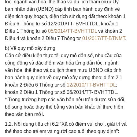
tộc, ngành văn hóa, thể thao và du lịch tham mưu Ủy
ban nhân dân (UBND) cấp tỉnh ban hành quy định về
diện tích quy hoạch, diện tích sử dụng đất theo: khoản 1
Điều 6 Thông tư số 12/2010/TT- BVHTTDL, khoản 1
Điều 1 Thông tư số
05/2014/TT-BVHTTDL
và khoản 2
Điều 4 và khoản 2 Điều 7 Thông tư
01/2017/TT-BTNMT
.
b) Về quy mô xây dựng:
Căn cứ điều kiện thực tế, quy mô dân số, nhu cầu của
cộng đồng và đặc điểm văn hóa từng dân tộc, ngành
văn hóa, thể thao và du lịch tham mưu UBND cấp tỉnh
ban hành quy định về quy mô xây dựng theo: điểm 2.1
khoản 2 Điều 6 Thông tư số
12/2010/TT-BVHTTDL
;
khoản 2 Điều 1 Thông tư số 05/2014/TT- BVHTTDL.
* Trong trường hợp các văn bản nêu trên được sửa đổi,
bổ sung hoặc thay thế bằng văn bản khác thì thực hiện
theo văn bản mới.
1.2. Nội dung tiêu chí 6.2 “Xã có điểm vui chơi, giải trí và
thể thao cho trẻ em và người cao tuổi theo quy định”: