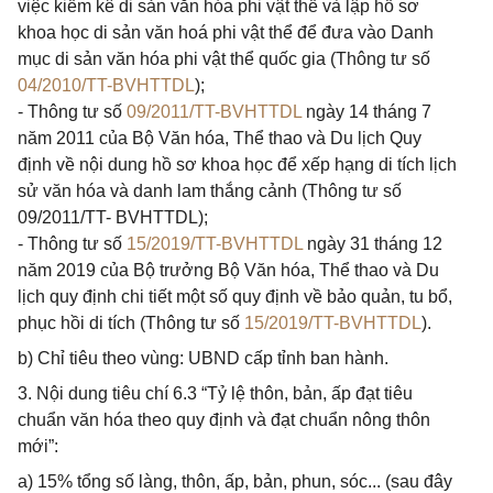
việc kiểm kê di sản văn hóa phi vật thể và lập hồ sơ
khoa học di sản văn hoá phi vật thể để đưa vào Danh
mục di sản văn hóa phi vật thể quốc gia (Thông tư số
04/2010/TT-BVHTTDL
);
- Thông tư số
09/2011/TT-BVHTTDL
ngày 14 tháng 7
năm 2011 của Bộ Văn hóa, Thể thao và Du lịch Quy
định về nội dung hồ sơ khoa học để xếp hạng di tích lịch
sử văn hóa và danh lam thắng cảnh (Thông tư số
09/2011/TT- BVHTTDL);
- Thông tư số
15/2019/TT-BVHTTDL
ngày 31 tháng 12
năm 2019 của Bộ trưởng Bộ Văn hóa, Thể thao và Du
lịch quy định chi tiết một số quy định về bảo quản, tu bổ,
phục hồi di tích (Thông tư số
15/2019/TT-BVHTTDL
).
b) Chỉ tiêu theo vùng: UBND cấp tỉnh ban hành.
3. Nội dung tiêu chí 6.3 “Tỷ lệ thôn, bản, ấp đạt tiêu
chuẩn văn hóa theo quy định và đạt chuẩn nông thôn
mới”:
a) 15% tổng số làng, thôn, ấp, bản, phun, sóc... (sau đây