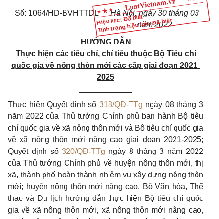
Số: 1064/HD-BVHTTDL
Hà Nội, ngày 30 tháng 03
Hiệu lực: Đã biết
Tình trạng hiệu lực: Đã biết
năm 2022
HƯỚNG DẪN
Thực hiện các tiêu chí, chỉ tiêu thuộc Bộ Tiêu chí
quốc gia về nông thôn mới các cấp giai đoạn 2021-
2025
____________
Thực hiện Quyết định số
318/QĐ-TTg
ngày 08 tháng 3
năm 2022 của Thủ tướng Chính phủ ban hành Bộ tiêu
chí quốc gia về xã nông thôn mới và Bộ tiêu chí quốc gia
về xã nông thôn mới nâng cao giai đoạn 2021-2025;
Quyết định số
320/QĐ-TTg
ngày 8 tháng 3 năm 2022
của Thủ tướng Chính phủ về huyện nông thôn mới, thị
xã, thành phố hoàn thành nhiệm vụ xây dựng nông thôn
mới; huyện nông thôn mới nâng cao, Bộ Văn hóa, Thể
thao và Du lịch hướng dẫn thực hiện Bộ tiêu chí quốc
gia về xã nông thôn mới, xã nông thôn mới nâng cao,