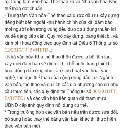
a) Trung tâm Văn hóa-Thể thao xã và Nhà văn hóa-Khu
thể thao đạt chuẩn:
- Trung tâm Văn hóa-Thể thao xã được đầu tư xây dựng
riêng biệt bên ngoài khu hành chính của xã, đảm bảo
mọi người dân trong vùng đều được sử dụng thuận lợi
và dễ dàng tiếp cận. Quy mô xây dựng, trang thiết bị, và
kinh phí hoạt động theo quy định tại Điều 6 Thông tư số
12/2010/TT-BVHTTDL
;
- Nhà văn hóa-Khu thể thao thôn được tu bổ, tôn tạo,
xây mới đảm bảo về diện tích, chỗ ngồi, trang thiết bị
hoạt động đáp ứng nhu cầu sinh hoạt văn hóa- văn
nghệ, thể dục-thể thao của cộng đồng dân cư. Ngành
văn hóa, thể thao và du lịch các địa phương căn cứ nhu
cầu thực tiễn, các quy định tại Thông tư số
06/2011/TT-
BVHTTDL
và các văn bản liên quan để tham mưu
UBND cấp tỉnh quy định nội dung cụ thể.
* Trong trường hợp các văn bản nêu trên được sửa đổi,
bổ sung hoặc thay thế bằng văn bản khác thì thực hiện
theo văn bản mới.