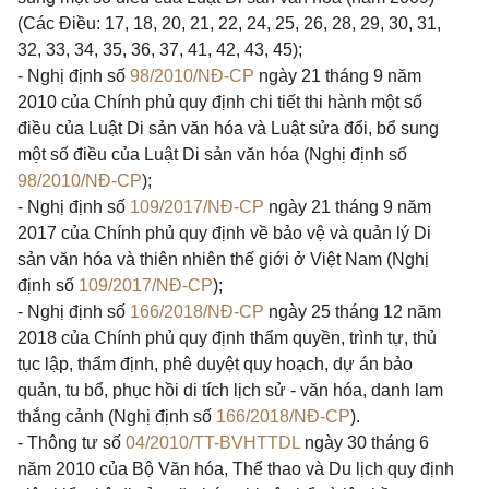
(Các Điều: 17, 18, 20, 21, 22, 24, 25, 26, 28, 29, 30, 31,
32, 33, 34, 35, 36, 37, 41, 42, 43, 45);
- Nghị định số
98/2010/NĐ-CP
ngày 21 tháng 9 năm
2010 của Chính phủ quy định chi tiết thi hành một số
điều của Luật Di sản văn hóa và Luật sửa đổi, bổ sung
một số điều của Luật Di sản văn hóa (Nghị định số
98/2010/NĐ-CP
);
- Nghị định số
109/2017/NĐ-CP
ngày 21 tháng 9 năm
2017 của Chính phủ quy định về bảo vệ và quản lý Di
sản văn hóa và thiên nhiên thế giới ở Việt Nam (Nghị
định số
109/2017/NĐ-CP
);
- Nghị định số
166/2018/NĐ-CP
ngày 25 tháng 12 năm
2018 của Chính phủ quy định thẩm quyền, trình tự, thủ
tục lập, thẩm định, phê duyệt quy hoạch, dự án bảo
quản, tu bổ, phục hồi di tích lịch sử - văn hóa, danh lam
thắng cảnh (Nghị định số
166/2018/NĐ-CP
).
- Thông tư số
04/2010/TT-BVHTTDL
ngày 30 tháng 6
năm 2010 của Bộ Văn hóa, Thể thao và Du lịch quy định