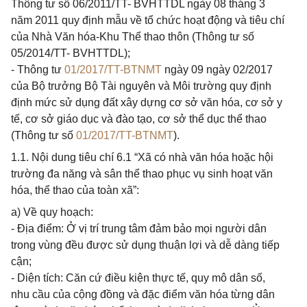
Thông tư số 06/2011/TT- BVHTTDL ngày 08 tháng 3
năm 2011 quy định mẫu về tổ chức hoạt động và tiêu chí
của Nhà Văn hóa-Khu Thể thao thôn (Thông tư số
05/2014/TT- BVHTTDL);
- Thông tư
01/2017/TT-BTNMT
ngày 09 ngày 02/2017
của Bộ trưởng Bộ Tài nguyên và Môi trường quy định
định mức sử dụng đất xây dựng cơ sở văn hóa, cơ sở y
tế, cơ sở giáo dục và đào tạo, cơ sở thể dục thể thao
(Thông tư số
01/2017/TT-BTNMT
).
1.1. Nội dung tiêu chí 6.1 “Xã có nhà văn hóa hoặc hội
trường đa năng và sân thể thao phục vụ sinh hoạt văn
hóa, thể thao của toàn xã”:
a) Về quy hoạch:
- Địa điểm: Ở vị trí trung tâm đảm bảo mọi người dân
trong vùng đều được sử dụng thuận lợi và dễ dàng tiếp
cận;
- Diện tích: Căn cứ điều kiện thực tế, quy mô dân số,
nhu cầu của cộng đồng và đặc điểm văn hóa từng dân