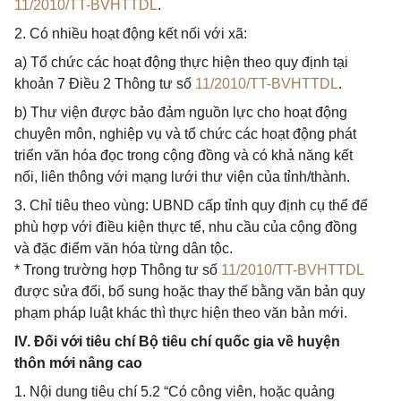
11/2010/TT-BVHTTDL
.
2. Có nhiều hoạt động kết nối với xã:
a) Tổ chức các hoạt động thực hiện theo quy định tại
khoản 7 Điều 2 Thông tư số
11/2010/TT-BVHTTDL
.
b) Thư viện được bảo đảm nguồn lực cho hoạt động
chuyên môn, nghiệp vụ và tổ chức các hoạt động phát
triển văn hóa đọc trong cộng đồng và có khả năng kết
nối, liên thông với mạng lưới thư viện của tỉnh/thành.
3. Chỉ tiêu theo vùng: UBND cấp tỉnh quy định cụ thể để
phù hợp với điều kiện thực tế, nhu cầu của cộng đồng
và đặc điểm văn hóa từng dân tộc.
* Trong trường hợp Thông tư số
11/2010/TT-BVHTTDL
được sửa đổi, bổ sung hoặc thay thế bằng văn bản quy
phạm pháp luật khác thì thực hiện theo văn bản mới.
IV. Đối với tiêu chí Bộ tiêu chí quốc gia về huyện
thôn mới nâng cao
1. Nội dung tiêu chí 5.2 “Có công viên, hoặc quảng