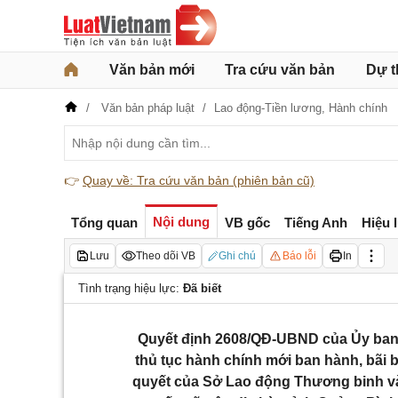
Văn bản mới
Tra cứu văn bản
Dự t
Văn bản pháp luật
Lao động-Tiền lương,
Hành chính
👉
Quay về: Tra cứu văn bản (phiên bản cũ)
Nội dung
Tổng quan
VB gốc
Tiếng Anh
Hiệu 
Lưu
Theo dõi VB
Ghi chú
Báo lỗi
In
Tình trạng hiệu lực:
Đã biết
Quyết định 2608/QĐ-UBND của Ủy ban
thủ tục hành chính mới ban hành, bãi 
quyết của Sở Lao động Thương binh và