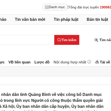
|
Danh mục
Tổng đài trực tuyến
19006
hảo
Tin văn bản mới
Tin pháp luật
Bản tin luật
Tìm kiếm
Tìm nâ
lực
VB liên quan
Lược đồ
Nội dung hợp nhất
Tải về
 nhân dân tỉnh Quảng Bình về việc công bố Danh mục
bỏ trong lĩnh vực Người có công thuộc thẩm quyền giải
 Xã hội, Ủy ban nhân dân cấp huyện, Ủy ban nhân dân