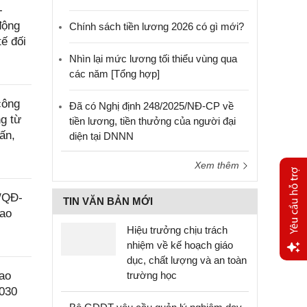
-
động
Chính sách tiền lương 2026 có gì mới?
ế đối
Nhìn lại mức lương tối thiểu vùng qua
các năm [Tổng hợp]
công
Đã có Nghị định 248/2025/NĐ-CP về
g từ
tiền lương, tiền thưởng của người đại
ấn,
diện tại DNNN
Xem thêm
9/QĐ-
TIN VĂN BẢN MỚI
lao
Hiệu trưởng chịu trách
nhiệm về kế hoạch giáo
dục, chất lượng và an toàn
Yêu
ao
trường học
cầu
2030
hỗ trợ