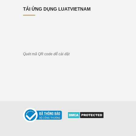
TẢI ỨNG DỤNG LUATVIETNAM
Quét mã QR code để cài đặt