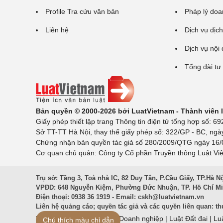
Profile Tra cứu văn bản
Pháp lý doa
Liên hệ
Dịch vụ dịch
Dịch vụ nội
Tổng đài tư
Bản quyền © 2000-2026 bởi LuatVietnam - Thành viên
Giấy phép thiết lập trang Thông tin điện tử tổng hợp số:
Sở TT-TT Hà Nội, thay thế giấy phép số: 322/GP - BC, ngà
Chứng nhận bản quyền tác giả số 280/2009/QTG ngày 16/02
Cơ quan chủ quản: Công ty Cổ phần Truyền thông Luật Việ
Trụ sở: Tầng 3, Toà nhà IC, 82 Duy Tân, P.Cầu Giấy, TP.Hà N
VPĐD: 648 Nguyễn Kiệm, Phường Đức Nhuận, TP. Hồ Chí M
Điện thoại: 0938 36 1919 - Email:
cskh@luatvietnam.vn
Liên hệ quảng cáo; quyền tác giả và các quyền liên quan:
th
Văn Bản Pháp Luật
|
Luật Doanh nghiệp
|
Luật Đất đai
|
Lu
Chú thích màu chỉ dẫn