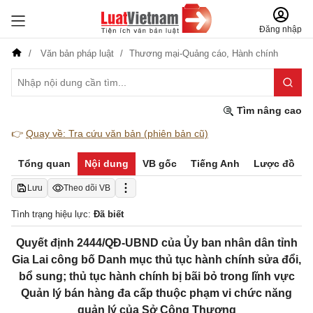
Đăng nhập
Văn bản pháp luật
Thương mại-Quảng cáo,
Hành chính
Tìm nâng cao
👉
Quay về: Tra cứu văn bản (phiên bản cũ)
Tổng quan
Nội dung
VB gốc
Tiếng Anh
Lược đồ
Lưu
Theo dõi VB
Tình trạng hiệu lực:
Đã biết
Quyết định 2444/QĐ-UBND của Ủy ban nhân dân tỉnh
Gia Lai công bố Danh mục thủ tục hành chính sửa đổi,
bổ sung; thủ tục hành chính bị bãi bỏ trong lĩnh vực
Quản lý bán hàng đa cấp thuộc phạm vi chức năng
quản lý của Sở Công Thương