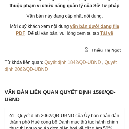
thuộc phạm vi chức năng quản lý của Sở Tư pháp
Văn bản này đang cập nhật nội dung.
Mời quý khách xem nội dung
văn bản dưới dạng file
PDF
. Để tải văn bản, vui lòng xem tại tab
Tải về
Thiều Thị Ngọt
Từ khóa liên quan:
Quyết định 1842/QĐ-UBND
,
Quyết
định 2062/QĐ-UBND
VĂN BẢN LIÊN QUAN QUYẾT ĐỊNH 1590/QĐ-
UBND
Quyết định 2062/QĐ-UBND của Ủy ban nhân dân
01
thành phố Huế công bố Danh mục thủ tục hành chính
thực thi phương án đơn giản hoá về cắt giảm 50%