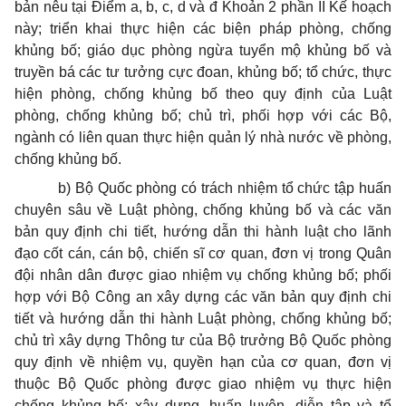
bản nêu tại Điểm a, b, c, d và đ Khoản 2 phần II Kế hoạch
này; triển khai thực hiện các biện pháp phòng, chống
khủng bố; giáo dục phòng ngừa tuyển mộ khủng bố và
truyền bá các tư tưởng cực đoan, khủng bố; tổ chức, thực
hiện phòng, chống khủng bố theo quy định của Luật
phòng, chống khủng bố; chủ trì, phối hợp với các Bộ,
ngành có liên quan thực hiện quản lý nhà nước về phòng,
chống khủng bố.
b) Bộ Quốc phòng có trách nhiệm tổ chức tập huấn
chuyên sâu về Luật phòng, chống khủng bố và các văn
bản quy định chi tiết, hướng dẫn thi hành luật cho lãnh
đạo cốt cán, cán bộ, chiến sĩ cơ quan, đơn vị trong Quân
đội nhân dân được giao nhiệm vụ chống khủng bố; phối
hợp với Bộ Công an xây dựng các văn bản quy định chi
tiết và hướng dẫn thi hành Luật phòng, chống khủng bố;
chủ trì xây dựng Thông tư của Bộ trưởng Bộ Quốc phòng
quy định về nhiệm vụ, quyền hạn của cơ quan, đơn vị
thuộc Bộ Quốc phòng được giao nhiệm vụ thực hiện
chống khủng bố; xây dựng, huấn luyện, diễn tập và tổ