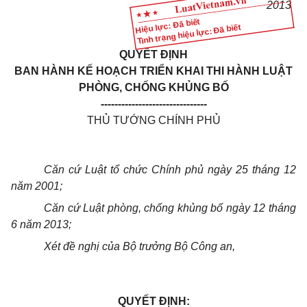
2013
Hiệu lực: Đã biết
Tình trạng hiệu lực: Đã biết
QUYẾT ĐỊNH
BAN HÀNH KẾ HOẠCH TRIỂN KHAI THI HÀNH LUẬT
PHÒNG, CHỐNG KHỦNG BỐ
-------------------------------
THỦ TƯỚNG CHÍNH PHỦ
Căn cứ Luật tổ chức Chính phủ ngày 25 tháng 12
năm 2001;
Căn cứ Luật phòng, chống khủng bố ngày 12 tháng
6 năm 2013;
Xét đề nghị của Bộ trưởng Bộ Công an,
QUYẾT ĐỊNH: