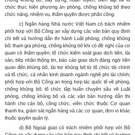
chức thực hiện phương án phòng, chống khủng bố theo
chức năng, nhiệm vụ, thẩm quyền được phân công.
c) Ngân hàng Nhà nước Việt Nam có trách nhiệm
phối hợp với Bộ Công an xây dựng các văn bản quy định
chi tiết và hướng dẫn thi hành Luật phòng, chống khủng
bố; tham gia phòng, chống khủng bố khi có đề nghị của cơ
quan có thẩm quyền; tổ chức kiểm soát giao dịch tiền, tài
sản, tiếp nhận thông tin, báo cáo giao dịch đáng ngờ liên
quan đến khủng bố, tài trợ khủng bố từ tổ chức tài chính
và tổ chức, cá nhân kinh doanh ngành nghề phi tài chính;
phối hợp với Bộ Công an trong hợp tác quốc tế về phòng,
chống khủng bố; tổ chức tập huấn chuyên sâu về Luật
phòng, chống khủng bố và các văn bản hướng dẫn thi
hành cho cán bộ, công chức, viên chức thuộc Cơ quan
thanh tra, giám sát ngân hàng và các cơ quan, đơn vị khác
thuộc quyền quản lý.
d) Bộ Ngoại giao có trách nhiệm phối hợp với Bộ
Công an xây dựng các văn bản quy định chi tiết và hướng