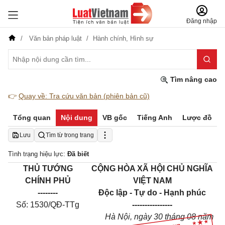
Đăng nhập
Văn bản pháp luật
Hành chính,
Hình sự
Tìm nâng cao
👉
Quay về: Tra cứu văn bản (phiên bản cũ)
Tổng quan
Nội dung
VB gốc
Tiếng Anh
Lược đồ
Lưu
Tìm từ trong trang
Tình trạng hiệu lực:
Đã biết
THỦ TƯỚNG
CỘNG HÒA XÃ HỘI CHỦ NGHĨA
CHÍNH PHỦ
VIỆT NAM
--------
Độc lập - Tự do - Hạnh phúc
Số: 1530/QĐ-TTg
----------------
Hà Nội, ngày 30 tháng 08 năm