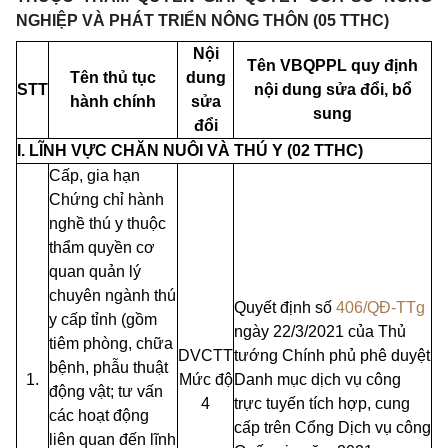
NGHIỆP VÀ PHÁT TRIỂN NÔNG THÔN (05 TTHC)
Nội
Tên VBQPPL quy định
Tên thủ tục
dung
STT
nội dung sửa đổi, bổ
hành chính
sửa
sung
đổi
I. LĨNH VỰC CHĂN NUÔI VÀ THÚ Y (02 TTHC)
Cấp, gia hạn
Chứng chỉ hành
nghề thú y thuộc
thẩm quyền cơ
quan quản lý
chuyên ngành thú
Quyết định số
406/QĐ-TTg
y cấp tỉnh (gồm
ngày 22/3/2021 của Thủ
tiêm phòng, chữa
DVCTT
tướng Chính phủ phê duyệt
bệnh, phẫu thuật
1.
Mức độ
Danh mục dịch vụ công
động vật; tư vấn
4
trực tuyến tích hợp, cung
các hoạt động
cấp trên Cổng Dịch vụ công
liên quan đến lĩnh