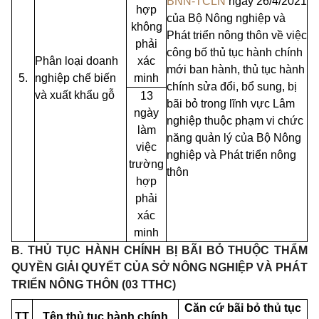
BNN-TCLN
ngày 26/4/2021
hợp
của Bộ Nông nghiệp và
không
Phát triển nông
thôn
về việc
phải
công bố thủ tục hành chính
Phân loại doanh
xác
mới ban hành, thủ tục hành
5.
nghiệp chế biến
minh
chính sửa đổi, bổ sung, bị
và xuất khẩu gỗ
13
bãi bỏ trong lĩnh vực Lâm
ngày
nghiệp
t
huộc phạm vi chức
làm
năng quản lý của Bộ Nông
việc
nghiệp và Phát triển nông
trường
thôn
hợp
phải
xác
minh
B. THỦ TỤC HÀNH CHÍNH BỊ BÃI BỎ THUỘC THẨM
QUYỀN GIẢI QUYẾT CỦA SỞ NÔNG NGHIỆP VÀ PHÁT
TRIỂN NÔNG THÔN (03 TTHC)
Căn cứ bãi bỏ thủ tục
TT
Tên thủ tục hành chính