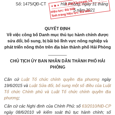
Số:
1475/QĐ-CT
Hải Phòng, ngày 31 tháng
Hiệu lực: Đã biết
5 năm 2021
Tình trạng hiệu lực: Đã biết
QUYẾT ĐỊNH
V
ề việc công bố Danh mục thủ tục hành chính được
sửa đổi, bổ sung, bị bãi bỏ lĩnh vực nông nghiệp và
phát triển nông thôn trên địa bàn thành phố Hải Phòng
________
CHỦ TỊCH ỦY BAN NHÂN DÂN THÀNH PHỐ HẢI
PHÒNG
Căn cứ
Luật Tổ chức chính quyền địa phương
ngày
19/6/2015 và
Luật Sửa đổi, bổ sung một số điều của Luật
Tổ chức Chính phủ và Luật Tổ chức chính quyền địa
phương
;
Căn cứ các Nghị định của Chính Phủ: số
63/2010/NĐ-CP
ngày 08/6/2010 về kiểm soát thủ tục hành chính; số