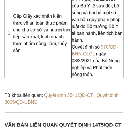
của Bộ Y tế sửa đổi, bổ
sung và bãi bỏ một số
Cấp Giấy xác nhận kiến
văn bản quy phạm pháp
thức về an toàn thực phẩm
luật do Bộ trưởng Bộ Y
cho chủ cơ sở và người trực
1
tế ban hành, liên tịch ban
tiếp sản xuất, kinh doanh
hành.
thực phẩm
nông
, lâm, thủy
Quyết định số
970/QĐ-
sản
BNN-QLCL
ngày
08/3/2021
của
Bộ Nông
nghiệp và Phát triển
nông thôn.
Từ khóa liên quan:
Quyết định 3541/QĐ-CT
,
Quyết định
3006/QĐ-UBND
VĂN BẢN LIÊN QUAN QUYẾT ĐỊNH 1475/QĐ-CT