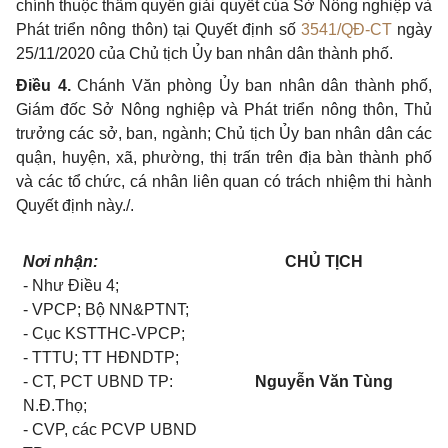
chính thuộc thẩm quyền giải quyết của Sở Nông nghiệp và
Phát triển nông
thôn) tại Quyết định số
3541/QĐ-CT
ngày
25/11/2020 của Chủ tịch Ủy ban nhân dân thành phố.
Điều 4.
Chánh Văn phòng Ủy ban nhân dân thành phố
,
Giám đốc Sở Nông nghiệp và Phát triển nông thôn, Thủ
trưởng các sở, ban, ngành; Chủ tịch Ủy ban nhân dân các
quận, huyện, xã, phường, thị trấn trên địa bàn thành phố
và các tổ chức, cá nhân liên quan có trách nhiệm thi hành
Quyết định này./.
Nơi nhận:
CHỦ TỊCH
- Như Điều 4;
- VPCP; Bộ NN&PTNT;
- Cục KSTTHC-VPCP;
- TTTU; TT HĐNDTP;
- CT, PCT UBND TP:
Nguyễn Văn Tùng
N.Đ.Thọ;
- CVP, các PCVP UBND