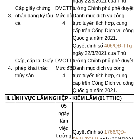
ngày 22/3/2021 của Thủ
Cấp giấy chứng
DVCTT
tướng Chính phủ phê duyệt
3.
nhận đăng ký tàu
Mức độ
Danh
mục dịch vụ công
cá
4
trực tuyến tích hợp, cung
cấp trên Cổng Dịch vụ công
Quốc gia năm 2021.
Quyết định số
406/QĐ-TTg
ngày 22/3/2021 của Thủ
Cấp, cấp lại Giấy
DVCTT
tướng Chính phủ phê duyệt
4.
phép khai thác
Mức độ
Danh mục dịch vụ công
thủy sản
4
trực tuyến tích hợp, cung
cấp trên Cổng Dịch vụ công
Quốc gia năm 2021.
III. LĨNH VỰC LÂM NGHIỆP - KIỂM LÂM
(01 TTHC)
05
ngày
làm
việc
Quyết định số
1766/QĐ-
trường