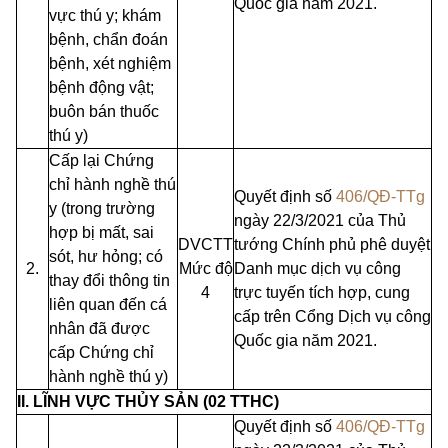
Quốc gia năm 2021.
vực thú y; khám
bệnh, chẩn đoán
bệnh, xét nghiệm
bệnh động vật;
buôn bán thuốc
thú y)
Cấp lại Chứng
chỉ hành nghề thú
Quyết định số
406/QĐ-TTg
y (trong trường
ngày 22/3/2021 của Thủ
hợp bị mất, sai
DVCTT
tướng Chính phủ phê duyệt
sót, hư hỏng; có
2.
Mức độ
Danh mục dịch vụ công
thay đổi thông tin
4
trực tuyến tích hợp, cung
liên quan đến cá
cấp
trên
Cổng Dịch vụ công
nhân đã được
Quốc gia năm 2021.
cấp Chứng chỉ
hành nghề thú y)
II. LĨNH VỰC THỦY SẢN (02 TTHC)
Quyết định số
406/QĐ-TTg