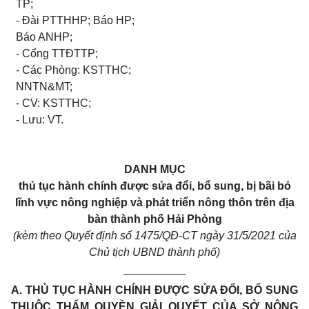
TP;
- Đài PTTHHP; Báo HP;
Báo ANHP;
- Cổng TTĐTTP;
- Các Phòng: KSTTHC;
NNTN&MT;
- CV: KSTTHC;
- Lưu: VT.
DANH MỤC
thủ tục hành chính được sửa đổi, bổ sung, bị bãi bỏ
lĩnh vực nông nghiệp và phát triển nông thôn trên địa
bàn thành phố Hải Phòng
(kèm theo Quyết định số
1475
/QĐ-CT ngày
31
/
5/
2021 của
Chủ tịch UBND thành phố)
__________
A. THỦ TỤC HÀNH CHÍNH ĐƯỢC SỬA ĐỔI, BỔ SUNG
THUỘC THẨM QUYỀN GIẢI QUYẾT CỦA SỞ NÔNG