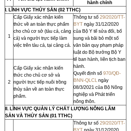
hành chính
I. LĨNH VỰC THỦY SẢN (02 TTHC)
Cấp Giấy xác nhận kiến
Thông tư số
29/2020/TT-
thức về an toàn thực phẩm
BYT
ngày 31/12/2020
cho chủ cơ sở (tàu cá, cảng
của Bộ Y tế sửa đổi, bổ
1
cá) và người trực tiếp làm
sung và bãi bỏ một số
việc trên tàu cá, tại cảng cá.
văn bản quy phạm pháp
luật do Bộ trưởng Bộ Y
tế ban
hành
, liên tịch ban
hành.
Cấp Giấy xác nhận kiến
Quyết định số
970/QĐ-
thức cho chủ cơ sở và
BNN-QLCL
ngày
2
người trực tiếp nuôi trồng
08/3/2021
của
Bộ Nông
thủy sản về an toàn thực
nghiệp và Phát triển
phẩm.
nông thôn.
II. LĨNH VỰC QUẢN LÝ CHẤT LƯỢNG NÔNG LÂM
SẢN VÀ THỦY SẢN (01 TTHC)
Thông tư số
29/2020/TT-
BYT
ngày 31/12/2020