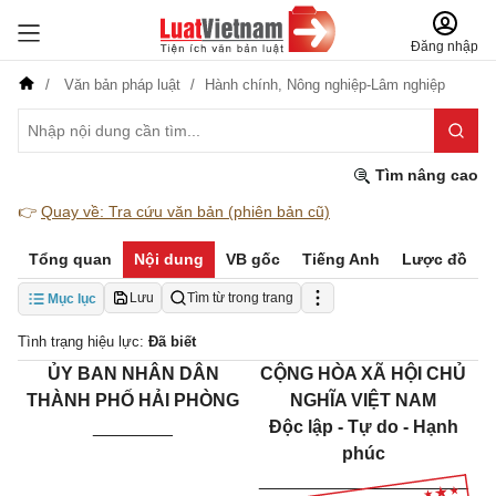
Đăng nhập
Văn bản pháp luật
Hành chính,
Nông nghiệp-Lâm nghiệp
Tìm nâng cao
👉
Quay về: Tra cứu văn bản (phiên bản cũ)
Tổng quan
Nội dung
VB gốc
Tiếng Anh
Lược đồ
Lưu
Tìm từ trong trang
Mục lục
Tình trạng hiệu lực:
Đã biết
ỦY BAN NHÂN DÂN
CỘNG HÒA XÃ HỘI CHỦ
THÀNH PHỐ HẢI PHÒNG
NGHĨA VIỆT NAM
________
Độc lập - Tự do - Hạnh
phúc
_____________________