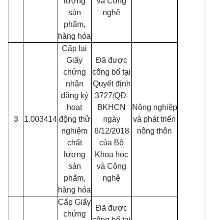
lượng
và Công
sản
nghệ
phẩm,
hàng hóa
Cấp lại
Giấy
Đã được
chứng
công bố tại
nhận
Quyết định
đăng ký
3727/QĐ-
hoạt
BKHCN
Nông nghiệp
3
1.003414
động thử
ngày
và phát triển
nghiệm
6/12/2018
nông thôn
chất
của Bộ
lượng
Khoa học
sản
và Công
phẩm,
nghệ
hàng hóa
Cấp Giấy
Đã được
chứng
công bố tại