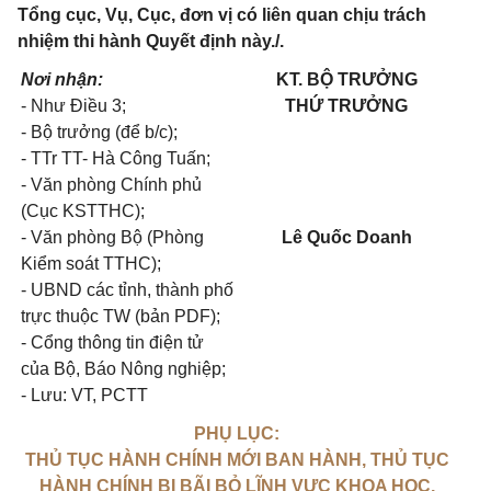
Tổng cục, Vụ, Cục, đơn vị có liên quan chịu trách
nhiệm thi hành Quyết định này./.
Nơi nhận:
KT. BỘ TRƯỞNG
- Như Điều 3;
THỨ TRƯỞNG
- Bộ trưởng (để b/c);
- TTr TT- Hà Công Tuấn;
- Văn phòng Chính phủ
(Cục KSTTHC);
- Văn phòng Bộ (Phòng
Lê Quốc Doanh
Kiểm soát TTHC);
- UBND các tỉnh, thành phố
trực thuộc TW (bản PDF);
- Cổng thông tin điện tử
của Bộ, Báo Nông nghiệp;
- Lưu: VT, PCTT
PHỤ LỤC:
THỦ TỤC HÀNH CHÍNH MỚI BAN HÀNH, THỦ TỤC
HÀNH CHÍNH BỊ BÃI BỎ LĨNH VỰC KHOA HỌC,