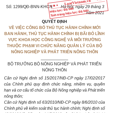
Số: 1299/QĐ-BNN-KHCN
Hà Nội, ngày 29 tháng 3
Hiệu lực: Đã biết
Tình trạng hiệu lực: Đã biết
năm 2021
QUYẾT ĐỊNH
VỀ VIỆC CÔNG BỐ THỦ TỤC HÀNH CHÍNH MỚI
BAN HÀNH, THỦ TỤC HÀNH CHÍNH BỊ BÃI BỎ LĨNH
VỰC KHOA HỌC CÔNG NGHỆ VÀ MÔI TRƯỜNG
THUỘC PHẠM VI CHỨC NĂNG QUẢN LÝ CỦA BỘ
NÔNG NGHIỆP VÀ PHÁT TRIỂN NÔNG THÔN
____________
BỘ TRƯỞNG BỘ NÔNG NGHIỆP VÀ PHÁT TRIỂN
NÔNG THÔN
Căn cứ Nghị định số 15/2017/NĐ-CP ngày 17/02/2017
của Chính phủ quy định chức năng, nhiệm vụ, quyền
hạn và cơ cấu tổ chức của Bộ Nông nghiệp và Phát triển
nông thôn;
Căn cứ Nghị định số 63/2010/NĐ-CP ngày 8/6/2010 của
Chính phủ về kiểm soát thủ tục hành chính; Nghị định số