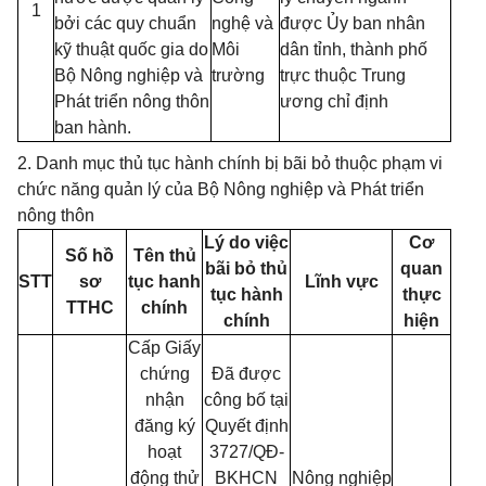
1
bởi các quy chuẩn
nghệ và
được Ủy ban nhân
kỹ thuật quốc gia do
Môi
dân tỉnh, thành phố
Bộ Nông nghiệp và
trường
trực thuộc Trung
Phát triển nông thôn
ương chỉ định
ban hành.
2. Danh mục thủ tục hành chính bị bãi bỏ thuộc phạm vi
chức năng quản lý của Bộ Nông nghiệp và Phát triển
nông thôn
Lý do việc
Cơ
Số hồ
Tên thủ
bãi bỏ thủ
quan
STT
sơ
tục hanh
Lĩnh vực
tục hành
thực
TTHC
chính
chính
hiện
Cấp Giấy
chứng
Đã được
nhận
công bố tại
đăng ký
Quyết định
hoạt
3727/QĐ-
động thử
BKHCN
Nông nghiệp