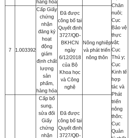
hàng hóa
Chăn
Cấp Giấy
nuôi;
Đã được
chứng
Cục
công bố tại
nhận
Bảo vệ
Quyết định
đăng ký
thực
3727/QĐ-
hoạt
vật;
BKHCN
Nông nghiệp
động
Cục
7
1.003392
ngày
và phát triển
giám
Thú y;
6/12/2018
nông thôn
định chất
Cục
của Bộ
lượng
Kinh tế
Khoa học
sản
hợp
và Công
phẩm,
tác và
nghệ
hàng hóa
Phát
Cấp bổ
triển
sung,
nông
sửa đổi
Đã được
thôn;
Giấy
công bố tại
Cục
chứng
Quyết định
Quản
nhận
3727/QĐ-