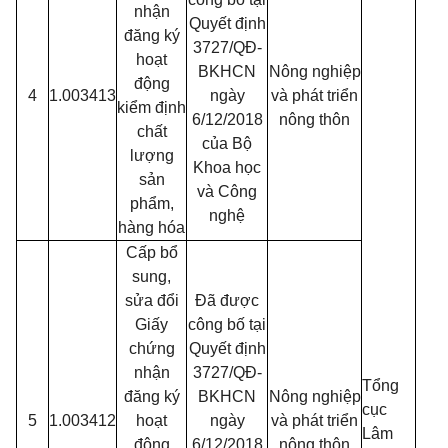
nhận
Quyết định
đăng ký
3727/QĐ-
hoạt
BKHCN
Nông nghiệp
động
4
1.003413
ngày
và phát triển
kiểm định
6/12/2018
nông thôn
chất
của Bộ
lượng
Khoa học
sản
và Công
phẩm,
nghệ
hàng hóa
Cấp bổ
sung,
sửa đổi
Đã được
Giấy
công bố tại
chứng
Quyết định
nhận
3727/QĐ-
Tổng
đăng ký
BKHCN
Nông nghiệp
cục
5
1.003412
hoạt
ngày
và phát triển
Lâm
động
6/12/2018
nông thôn