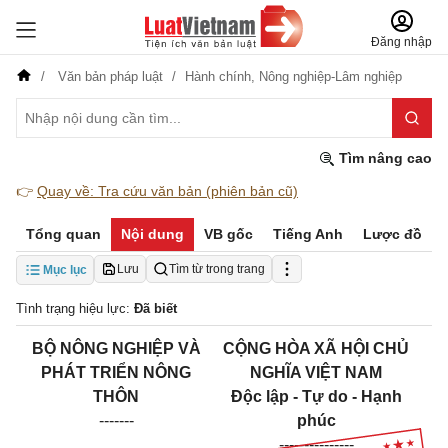
Đăng nhập
Văn bản pháp luật
Hành chính,
Nông nghiệp-Lâm nghiệp
Tìm nâng cao
👉
Quay về: Tra cứu văn bản (phiên bản cũ)
Tổng quan
Nội dung
VB gốc
Tiếng Anh
Lược đồ
Lưu
Tìm từ trong trang
Mục lục
Tình trạng hiệu lực:
Đã biết
BỘ NÔNG NGHIỆP VÀ
CỘNG HÒA XÃ HỘI CHỦ
PHÁT TRIỂN NÔNG
NGHĨA VIỆT NAM
THÔN
Độc lập - Tự do - Hạnh
-------
phúc
---------------