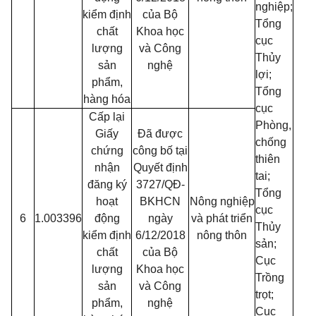
nghiệp;
kiểm định
của Bộ
Tổng
chất
Khoa học
cục
lượng
và Công
Thủy
sản
nghệ
lợi;
phẩm,
Tổng
hàng hóa
cục
Cấp lại
Phòng,
Giấy
Đã được
chống
chứng
công bố tại
thiên
nhận
Quyết định
tai;
đăng ký
3727/QĐ-
Tổng
hoạt
BKHCN
Nông nghiệp
cục
6
1.003396
động
ngày
và phát triển
Thủy
kiểm định
6/12/2018
nông thôn
sản;
chất
của Bộ
Cục
lượng
Khoa học
Trồng
sản
và Công
trọt;
phẩm,
nghệ
Cục