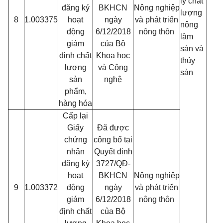
lý chất
đăng ký
BKHCN
Nông nghiệp
lượng
8
1.003375
hoạt
ngày
và phát triển
nông
động
6/12/2018
nông thôn
lâm
giám
của Bộ
sản và
định chất
Khoa học
thủy
lượng
và Công
sản
sản
nghệ
phẩm,
hàng hóa
Cấp lại
Giấy
Đã được
chứng
công bố tại
nhận
Quyết định
đăng ký
3727/QĐ-
hoạt
BKHCN
Nông nghiệp
9
1.003372
động
ngày
và phát triển
giám
6/12/2018
nông thôn
định chất
của Bộ