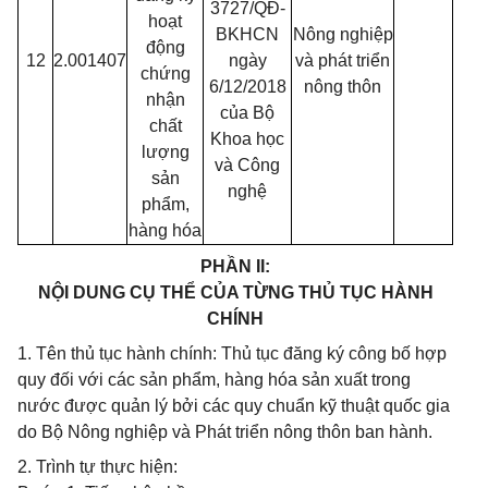
3727/QĐ-
hoạt
BKHCN
Nông nghiệp
động
12
2.001407
ngày
và phát triển
chứng
6/12/2018
nông thôn
nhận
của Bộ
chất
Khoa học
lượng
và Công
sản
nghệ
phẩm,
hàng hóa
PHẦN II:
NỘI DUNG CỤ THỂ CỦA TỪNG THỦ TỤC HÀNH
CHÍNH
1. Tên thủ tục hành chính: Thủ tục đăng ký công bố hợp
quy đối với các sản phẩm, hàng hóa sản xuất trong
nước được quản lý bởi các quy chuẩn kỹ thuật quốc gia
do Bộ Nông nghiệp và Phát triển nông thôn ban hành.
2. Trình tự thực hiện: