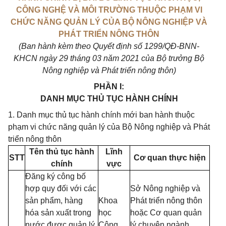
CÔNG NGHỆ VÀ MÔI TRƯỜNG THUỘC PHẠM VI
CHỨC NĂNG QUẢN LÝ CỦA BỘ NÔNG NGHIỆP VÀ
PHÁT TRIỂN NÔNG THÔN
(Ban hành kèm theo Quyết định số 1299/QĐ-BNN-
KHCN ngày 29 tháng 03 năm 2021 của Bộ trưởng Bộ
Nông nghiệp và Phát triển nông thôn)
PHẦN I:
DANH MỤC THỦ TỤC HÀNH CHÍNH
1. Danh mục thủ tục hành chính mới ban hành thuộc
phạm vi chức năng quản lý của Bộ Nông nghiệp và Phát
triển nông thôn
Tên thủ tục hành
Lĩnh
STT
Cơ quan thực hiện
chính
vực
Đăng ký công bố
hợp quy đối với các
Sở Nông nghiệp và
sản phẩm, hàng
Khoa
Phát triển nông thôn
hóa sản xuất trong
học
hoặc Cơ quan quản
nước được quản lý
Công
lý chuyên ngành