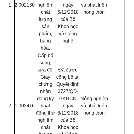
1
2.002130
nghiệm
ngày
và phát triển
chất
6/12/2018
nông thôn
lượng
của Bộ
sản
Khoa học
phẩm,
và Công
hàng
nghệ
hóa.
Cấp bổ
sung,
sửa đổi
Đã được
Giấy
công bố tại
chứng
Quyết định
nhận
3727/QĐ-
đăng ký
BKHCN
Nông nghiệp
2
1.003416
hoạt
ngày
và phát triển
động thử
6/12/2018
nông thôn
nghiệm
của Bộ
chất
Khoa học