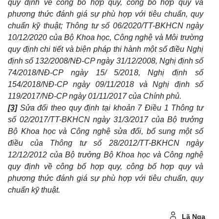
quy định về công b
ố
hợp quy, công b
ố
hợp quy và
phương thức đánh giá sự phù hợp với tiêu chuẩn, quy
chuẩn kỹ thuật; Thông tư số 06/2020/TT-BKHCN ngày
10/12/2020 của Bộ Khoa học, Công nghệ và M
ô
i trường
quy định chi tiết và biện pháp thi hành một số điều Nghị
định số
1
32/2008/NĐ-CP ngày 31/12/2008, Nghị định số
74/2018/NĐ-CP ngày 15/ 5/2018, Nghị đ
ị
nh số
154/2018/NĐ-CP ngày 09/11/2018 và Nghị định số
119/2017/NĐ-CP ngày 01/
11
/2017 của Ch
í
nh ph
ủ
.
[3]
Sử
a đổi theo quy định tại kho
ả
n 7 Điều 1 Thông tư
số 02/2017/TT-BKHCN ngày 31/3/2017 của Bộ trư
ở
ng
Bộ Khoa học và Công nghệ s
ử
a đổi,
bổ
sung một số
điều của Thông tư số 28/2012/TT-BKHCN ngày
12/12/2012 của Bộ trưởng Bộ Khoa học và Công nghệ
quy định v
ề
công
bố
hợp quy, công bố hợp quy và
phương thức đánh giá sự phù hợp với tiêu chuẩn, quy
chuẩn kỹ thuật.
Lã Nga