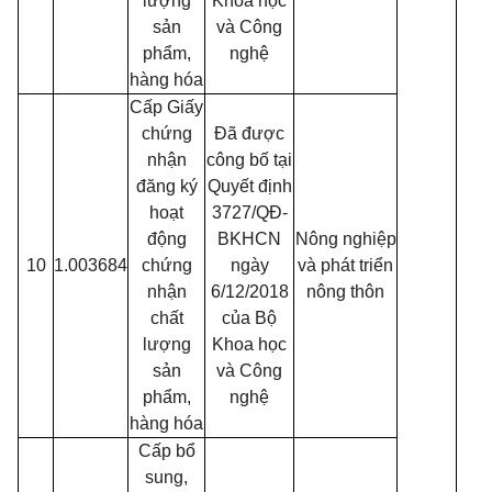
lượng
Khoa học
sản
và Công
phẩm,
nghệ
hàng hóa
Cấp Giấy
chứng
Đã được
nhận
công bố tại
đăng ký
Quyết định
hoạt
3727/QĐ-
động
BKHCN
Nông nghiệp
10
1.003684
chứng
ngày
và phát triển
nhận
6/12/2018
nông thôn
chất
của Bộ
lượng
Khoa học
sản
và Công
phẩm,
nghệ
hàng hóa
Cấp bổ
sung,