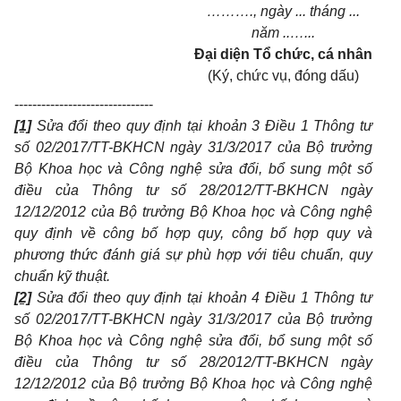
………., ngày ... tháng ...
năm ..…...
Đại diện Tổ chức, cá nhân
(Ký, chức vụ, đóng dấu)
-------------------------------
[1]
Sửa
đổi theo quy định tại khoản 3 Điều
1
Thông tư
số 02/2017
/T
T-BKHCN ngày 31/3/2017 của B
ộ
trưởng
Bộ Khoa học và Công nghệ sửa đổi, bổ sung một số
điều của Thông tư số 28/2012/TT-BKHCN ngày
12/12/2012 của Bộ trưởng Bộ Khoa học và Công nghệ
quy định v
ề
công b
ố
hợp quy, công bố hợp quy và
phương thức đánh giá sự phù hợp với tiêu chu
ẩ
n, quy
c
huẩn
kỹ thuật.
[2]
Sửa đổi theo quy định tại khoản 4 Điều
1
Thông tư
số 02/2017/TT-BKHCN ngày 31/3/2017 của Bộ trưởng
Bộ Khoa học và Công nghệ sửa đổi, bổ sung một số
điều của Thông tư số 28/2012/TT-BKHCN ngày
12/12/2012 của Bộ trư
ở
ng Bộ Khoa học và Công nghệ