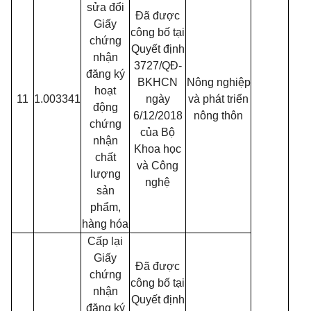
sửa đổi
Đã được
Giấy
công bố tại
chứng
Quyết định
nhận
3727/QĐ-
đăng ký
BKHCN
Nông nghiệp
hoạt
11
1.003341
ngày
và phát triển
động
6/12/2018
nông thôn
chứng
của Bộ
nhận
Khoa học
chất
và Công
lượng
nghệ
sản
phẩm,
hàng hóa
Cấp lại
Giấy
Đã được
chứng
công bố tại
nhận
Quyết định
đăng ký