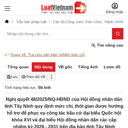
Đăng nhập
Văn bản pháp luật
Cán bộ-Công chức-Viên chức,
Hành chính
Tìm nâng cao
👉
Quay về: Tra cứu văn bản (phiên bản cũ)
Tổng quan
Nội dung
VB gốc
Tiếng Anh
Lược đồ
Lưu
Theo dõi VB
Tình trạng hiệu lực:
Đã biết
Nghị quyết 48/2025/NQ-HĐND của Hội đồng nhân dân
tỉnh Tây Ninh quy định mức chi, thời gian được hưởng
hỗ trợ để phục vụ công tác bầu cử đại biểu Quốc hội
khóa XVI và đại biểu Hội đồng nhân dân các cấp
nhiệm kỳ 2026 - 2031 trên địa bàn tỉnh Tây Ninh