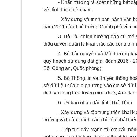
- Khẩn trương rà soát những bất c
với tình hình hiện nay.
- Xây dựng và trình ban hành văn b
năm 2011 của Thủ tướng Chính phủ về chế đ
3. Bộ Tài chính hướng dẫn cụ thể 
thầu quyền quản lý khai thác các công trìn
4. Bộ Tài nguyên và Môi trường khẩ
quy hoạch sử dụng đất giai đoạn 2016 - 20
Bộ: Công an, Quốc phòng).
5. Bộ Thông tin và Truyền thông ho
sở dữ liệu của địa phương vào cơ sở dữ li
dịch vụ công trực tuyến mức độ 3, 4 để tạo t
6. Ủy ban nhân dân tỉnh Thái Bình
- Xây dựng và tập trung triển khai 
trưởng và hoàn thành các chỉ tiêu phát triển 
- Tiếp tục đẩy mạnh tái cơ cấu nôn
nghệ cao, tiến bộ khoa học kỹ thuật trong