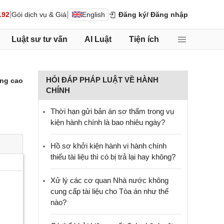
|
|
192
Gói dịch vụ & Giá
English
Đăng ký
/ Đăng nhập
Luật sư tư vấn
AI Luật
Tiện ích
HỎI ĐÁP PHÁP LUẬT VỀ HÀNH
ng cao
CHÍNH
Thời hạn gửi bản án sơ thẩm trong vụ
kiện hành chính là bao nhiêu ngày?
Hồ sơ khởi kiện hành vi hành chính
thiếu tài liệu thì có bị trả lại hay không?
Xử lý các cơ quan Nhà nước không
cung cấp tài liệu cho Tòa án như thế
nào?