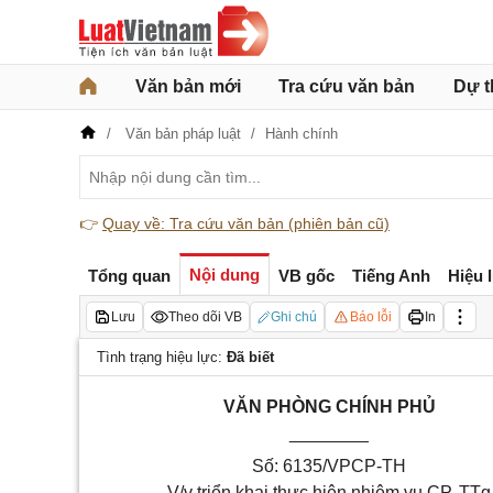
Văn bản mới
Tra cứu văn bản
Dự t
Văn bản pháp luật
Hành chính
👉
Quay về: Tra cứu văn bản (phiên bản cũ)
Nội dung
Tổng quan
VB gốc
Tiếng Anh
Hiệu 
Lưu
Theo dõi VB
Ghi chú
Báo lỗi
In
Tình trạng hiệu lực:
Đã biết
VĂN PHÒNG CHÍNH PHỦ
________
Số: 6135/VPCP-TH
V/v triển khai thực hiện nhiệm vụ CP, TTg