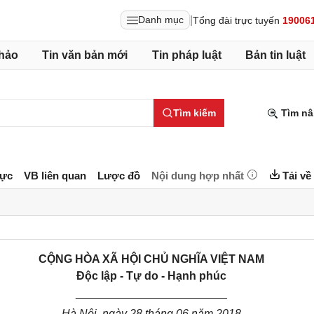
|
Danh mục
Tổng đài trực tuyến
19006
hảo
Tin văn bản mới
Tin pháp luật
Bản tin luật
Tìm kiếm
Tìm nâ
lực
VB liên quan
Lược đồ
Nội dung hợp nhất
Tải về
CỘNG HÒA XÃ HỘI CHỦ NGHĨA VIỆT NAM
Độc lập - Tự do - Hạnh phúc
________________________
Hà Nội, ngày 28 tháng 06 năm 2018