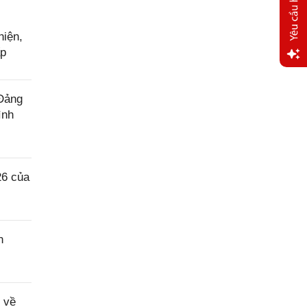
hiện,
ấp
Yêu
cầu
 Đảng
hỗ trợ
ình
26 của
n
 về