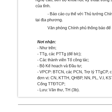
của tỉnh.
- Báo cáo cụ thể với Thủ tướng Chín
tại địa phương.
Văn phòng Chính phủ thông báo để cá
Nơi nhận:
- Như trên;
- TTg, các PTTg (để b/c);
- Các thành viên Tổ công tác;
- Bộ Kế hoạch và Đầu tư;
- VPCP: BTCN, các PCN, Trợ lý TTgCP, c
đơn vị: CN, KTTH, QHBP, NN, PL, V.I, K
Cổng TTĐTCP;
- Lưu: Văn thư, TH (3b).