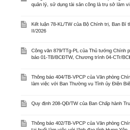
quản lý, sử dụng tài sản công là trụ sở làm 
Kết luận 78-KL/TW của Bộ Chính trị, Ban Bí t
II/2026
Công văn 879/TTg-PL của Thủ tướng Chính phủ
báo 01-TB/BCĐTW, Chương trình 04-CTr/B
Thông báo 404/TB-VPCP của Văn phòng Chính
làm việc với Ban Thường vụ Tỉnh ủy Điện Bi
Quy định 208-QĐ/TW của Ban Chấp hành Trun
Thông báo 402/TB-VPCP của Văn phòng Chín
tại buổi làm việc với lãnh đạo tỉnh Hưng Yên