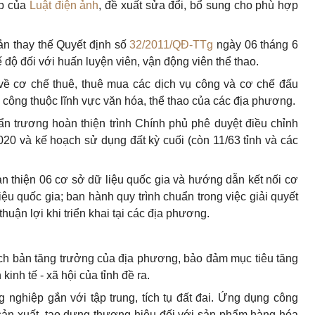
ập của
Luật điện ảnh
, đề xuất sửa đổi, bổ sung cho phù hợp
ản thay thế Quyết định số
32/2011/QĐ-TTg
ngày 06 tháng 6
ộ đối với huấn luyện viên, vận động viên thể thao.
về cơ chế thuê, thuê mua các dịch vụ công và cơ chế đấu
h công thuộc lĩnh vực văn hóa, thể thao của các địa phương.
n trương hoàn thiện trình Chính phủ phê duyệt điều chỉnh
20 và kế hoạch sử dụng đất kỳ cuối (còn 11/63 tỉnh và các
àn thiện 06 cơ sở dữ liệu quốc gia và hướng dẫn kết nối cơ
ệu quốc gia; ban hành quy trình chuẩn trong việc giải quyết
huận lợi khi triển khai tại các địa phương.
kịch bản tăng trưởng của địa phương, bảo đảm mục tiêu tăng
kinh tế - xã hội của tỉnh đề ra.
g nghiệp gắn với tập trung, tích tụ đất đai. Ứng dụng công
 sản xuất, tạo dựng thương hiệu đối với sản phẩm hàng hóa