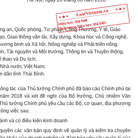
Hiệu lực: Đã biết
Tình trạng hiệu lực: Đã biết
ông an, Quốc phòng, Tư pháp, Công Thương, Y tế, Giáo
ạo, Giao thông vận tải, Xây dựng, Khoa học và Công nghệ,
ương binh và Xã hội, Nông nghiệp và Phát triển nông
ính, Tài nguyên và Môi trường, Thông tin và Truyền thông,
 thao và Du lịch;
 Nhà nước Việt Nam;
n dân tỉnh Thái Bình.
 công tác của Thủ tướng Chính phủ đã báo cáo Chính phủ tại
 năm 2018 và xét đề nghị của Bộ trưởng, Chủ nhiệm Văn
 Thủ tướng Chính phủ yêu cầu các Bộ, cơ quan, địa phương
công việc sau:
ành và có điều kiện kinh doanh
quyền các văn bản quy định về quản lý và kiểm tra chuyên
nhập khẩu của doanh nghiệp và đảm bảo yêu cầu quản lý của