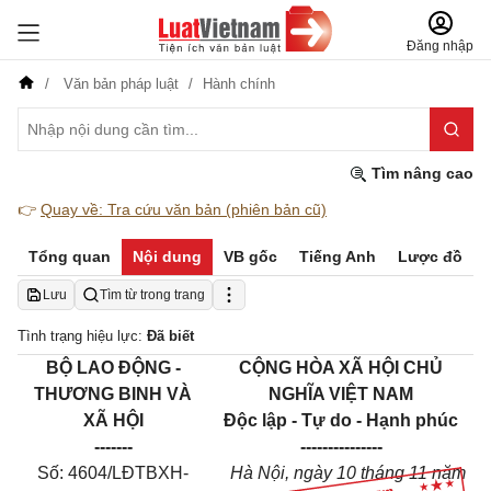
Đăng nhập
Văn bản pháp luật
Hành chính
Tìm nâng cao
👉
Quay về: Tra cứu văn bản (phiên bản cũ)
Tổng quan
Nội dung
VB gốc
Tiếng Anh
Lược đồ
Lưu
Tìm từ trong trang
Tình trạng hiệu lực:
Đã biết
BỘ LAO ĐỘNG -
CỘNG HÒA XÃ HỘI CHỦ
THƯƠNG BINH V
À
NGHĨA VIỆT NAM
X
Ã
H
Ộ
I
Độc lập - Tự do - Hạnh phúc
-------
---------------
Số: 4604/LĐTBXH-
Hà Nội
, ngày
10
tháng
11
năm