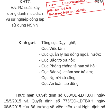
KHTC
2015
V/v: Rà soát, xây
Hiệu lực: Đã biết
Tình trạng hiệu lực: Đã biết
dựng danh mục dịch
vụ sự nghiệp công lập
sử dụng NSNN
Kính gửi:
- Tổng cục Dạy nghề;
- Cục Việc làm;
- Cục Quản lý lao động ngoài nước;
- Cục Bảo trợ xã hội;
- Cục Phòng chống tệ nạn xã hội;
- Cục Bảo vệ, chăm sóc trẻ em;
- Cục Người có công;
- Cục An toàn lao động.
Thực hiện Quyết định số 633/QĐ-LĐTBXH ngày
15/5/2015 và Quyết định số 773/QĐ-LĐTBXH ngày
08/6/2015 của Bộ trưởng về việc triển khai Nghị định số