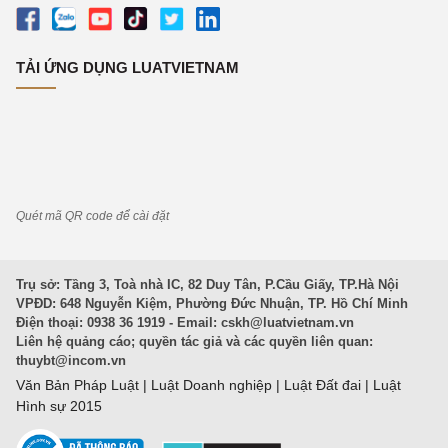
TẢI ỨNG DỤNG LUATVIETNAM
Quét mã QR code để cài đặt
Trụ sở: Tầng 3, Toà nhà IC, 82 Duy Tân, P.Cầu Giấy, TP.Hà Nội
VPĐD: 648 Nguyễn Kiệm, Phường Đức Nhuận, TP. Hồ Chí Minh
Điện thoại: 0938 36 1919 - Email:
cskh@luatvietnam.vn
Liên hệ quảng cáo; quyền tác giả và các quyền liên quan:
thuybt@incom.vn
Văn Bản Pháp Luật
|
Luật Doanh nghiệp
|
Luật Đất đai
|
Luật
Hình sự 2015