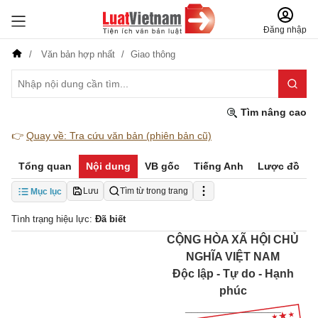
Đăng nhập
Văn bản hợp nhất
Giao thông
Tìm nâng cao
👉
Quay về: Tra cứu văn bản (phiên bản cũ)
Tổng quan
Nội dung
VB gốc
Tiếng Anh
Lược đồ
Lưu
Tìm từ trong trang
Mục lục
Tình trạng hiệu lực:
Đã biết
CỘNG HÒA XÃ HỘI CHỦ
NGHĨA VIỆT NAM
Độc lập - Tự do - Hạnh
phúc
_______________