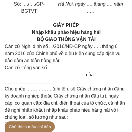
Số: …./…./GP-
Hà Nội, ngày …. tháng …. năm
BGTVT
…..
GIẤY PHÉP
Nhập khẩu pháo hiệu hàng hải
BỘ GIAO THÔNG VẬN TẢI
Căn cứ Nghị định số .../2016/NĐ-CP ngày ….. tháng 6
năm 2016 của Chính phủ về điều kiện cung cấp dịch vụ
bảo đảm an toàn hàng hải;
Căn cứ công văn số
…………………………………………… của
………………………….
Cho phép: …………… (ghi tên, số Giấy chứng nhận đăng
ký doanh nghiệp (hoặc Giấy chứng nhận đầu tư), ngày
cấp, cơ quan cấp; địa chỉ, điện thoại của tổ chức, cá nhân
đề nghị nhập khẩu) nhập khẩu pháo hiệu hàng hải với
chủng loại, số lượng như sau:
1.
Chú thích màu chỉ dẫn
……………………………………………………………………