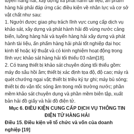
tuyến hàng hải; xây dựng và phát hành tài liệu, ấn phẩm
hàng hải phải đáp ứng các điều kiện về nhân lực và cơ sở
vật chất như sau:
1. Người được giao phụ trách lĩnh vực cung cấp dịch vụ
khảo sát, xây dựng và phát hành hải đồ vùng nước cảng
biển, luồng hàng hải và tuyến hàng hải xây dựng và phát
hành tài liệu, ấn phẩm hàng hải phải tốt nghiệp đại học
kinh tế hoặc kỹ thuật và có kinh nghiệm hoạt động trong
lĩnh vực khảo sát hàng hải tối thiểu 03 năm
[18]
.
2. Có trang thiết bị khảo sát chuyên dùng tối thiểu gồm:
máy đo sâu hồi âm; thiết bị xác định tọa độ, độ cao; máy rà
quét chướng ngại vật; thiết bị triều ký tự ghi; máy bù sóng;
thiết bị đo vận tốc sóng âm trong môi trường nước; phần
mềm khảo sát chuyên dụng và phần mềm biên tập, xuất
bản hải đồ giấy và hải đồ điện tử.
Mục 6. ĐIỀU KIỆN CUNG CẤP DỊCH VỤ THÔNG TIN
ĐIỆN TỬ HÀNG HẢI
Điều 15. Điều kiện về tổ chức và vốn của doanh
nghiệp [19]