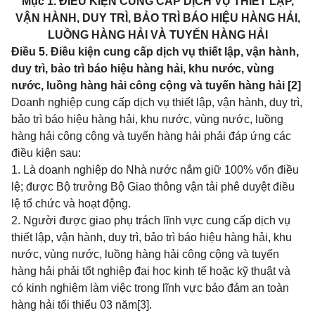
Mục 1. ĐIỀU KIỆN CUNG CẤP DỊCH VỤ THIẾT LẬP,
VẬN HÀNH, DUY TRÌ, BẢO TRÌ BÁO HIỆU HÀNG HẢI,
LUỒNG HÀNG HẢI VÀ TUYẾN HÀNG HẢI
Điều 5. Điều kiện cung cấp dịch vụ thiết lập, vận hành,
duy trì, bảo trì báo hiệu hàng hải, khu nước, vùng
nước, luồng hàng hải công cộng và tuyến hàng hải [2]
Doanh nghiệp cung cấp dịch vụ thiết lập, vận hành, duy trì,
bảo trì báo hiệu hàng hải, khu nước, vùng nước, luồng
hàng hải công cộng và tuyến hàng hải phải đáp ứng các
điều kiện sau:
1. Là doanh nghiệp do Nhà nước nắm giữ 100% vốn điều
lệ; được Bộ trưởng Bộ Giao thông vận tải phê duyệt điều
lệ tổ chức và hoạt động.
2. Người được giao phụ trách lĩnh vực cung cấp dịch vụ
thiết lập, vận hành, duy trì, bảo trì báo hiệu hàng hải, khu
nước, vùng nước, luồng hàng hải công cộng và tuyến
hàng hải phải tốt nghiệp đại học kinh tế hoặc kỹ thuật và
có kinh nghiệm làm việc trong lĩnh vực bảo đảm an toàn
hàng hải tối thiểu 03 năm
[3]
.