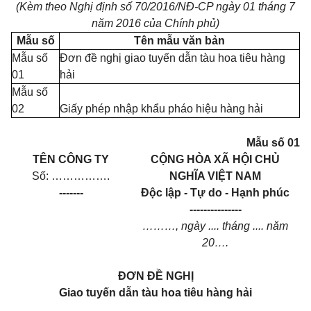
(Kèm theo Nghị định số
70/2016/NĐ-CP
ngày 01 tháng 7
năm 2016 của Chính phủ)
Mẫu số
Tên mẫu văn bản
Mẫu số
Đơn đề nghị giao tuyến dẫn tàu hoa tiêu hàng
01
hải
Mẫu số
02
Giấy phép nhập khẩu pháo hiệu hàng hải
Mẫu số 01
TÊN CÔNG TY
CỘNG HÒA XÃ HỘI CHỦ
Số: …………….
NGHĨA VIỆT NAM
-------
Độc lập - Tự do - Hạnh phúc
---------------
………, ngày .... tháng .... năm
20….
ĐƠN ĐỀ NGHỊ
Giao tuyến dẫn tàu hoa tiêu hàng hải
________________