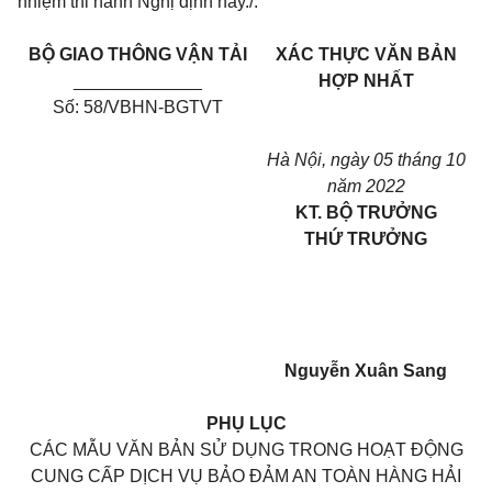
nhiệm thi hành Nghị định này./.
BỘ GIAO THÔNG VẬN TẢI
XÁC THỰC VĂN BẢN
_____________
HỢP NHẤT
Số: 58/VBHN-BGTVT
Hà Nội, ngày 05 tháng 10
năm 2022
KT. BỘ TRƯỞNG
THỨ TRƯỞNG
Nguyễn Xuân Sang
PHỤ LỤC
CÁC MẪU VĂN BẢN SỬ DỤNG TRONG HOẠT ĐỘNG
CUNG CẤP DỊCH VỤ BẢO ĐẢM AN TOÀN HÀNG HẢI