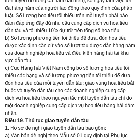
trên tuyến đó trong 03 năm đầu tiên); số ngày làm việc tối
đa hàng năm của người lao động theo quy định của pháp
luật. Số lượng hoa tiêu tối thiểu trên mỗi tuyến phải bảo
đảm đáp ứng đầy đủ nhu cầu cung cấp dịch vụ hoa tiêu
dẫn tàu và tối thiểu 10% dự trữ trên tổng số hoa tiêu.
b) Số lượng phương tiện tối thiểu để đưa, đón hoa tiêu
được xác định căn cứ vào số lượt tàu được dẫn hàng năm
của doanh nghiệp hoa tiêu và điều kiện hàng hải tại khu
vực dẫn tàu.
c) Cục Hàng hải Việt Nam công bố số lượng hoa tiêu tối
thiểu các hạng và số lượng phương tiện tối thiểu để đưa,
đón hoa tiêu của mỗi tuyến dẫn tàu; giao vùng hoa tiêu bắt
buộc và tuyến dẫn tàu cho các doanh nghiệp cung cấp
dịch vụ hoa tiêu theo nguyên tắc một tuyến dẫn tàu chỉ do
một doanh nghiệp cung cấp dịch vụ hoa tiêu hàng hải đảm
nhận.
Điều 19. Thủ tục giao tuyến dẫn tàu
1. Hồ sơ đề nghị giao tuyến dẫn tàu bao gồm:
a) Văn bản đề nghị theo
Mẫu số 01
quy định tại Phụ lục