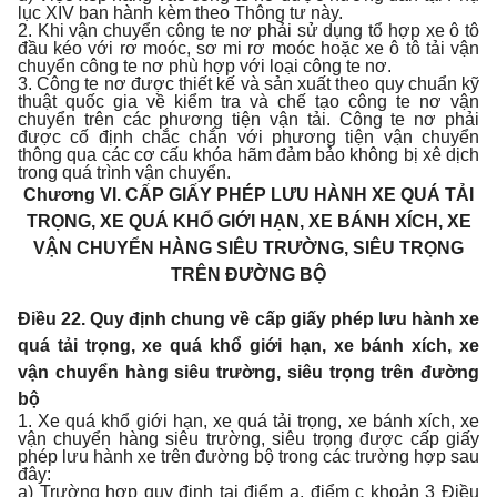
lục XIV ban hành kèm theo Thông tư này.
2. Khi vận chuyển công te nơ phải sử dụng tổ hợp xe ô tô
đầu kéo với rơ moóc, sơ mi rơ moóc hoặc xe ô tô tải vận
chuyển công te nơ phù hợp với loại công te nơ.
3. Công te nơ được thiết kế và sản xuất theo quy chuẩn kỹ
thuật quốc gia về kiểm tra và chế tạo công te nơ vận
chuyển trên các phương tiện vận tải. Công te nơ phải
được cố định chắc chắn với phương tiện vận chuyển
thông qua các cơ cấu khóa hãm đảm bảo không bị xê dịch
trong quá trình vận chuyển.
Chương VI.
CẤP GIẤY PHÉP LƯU HÀNH XE QUÁ TẢI
TRỌNG, XE QUÁ KHỔ GIỚI HẠN, XE BÁNH XÍCH, XE
VẬN CHUYỂN HÀNG SIÊU TRƯỜNG, SIÊU TRỌNG
TRÊN ĐƯỜNG BỘ
Điều 22. Quy định chung về cấp giấy phép lưu hành xe
quá tải trọng, xe quá khổ giới hạn, xe bánh xích, xe
vận chuyển hàng siêu trường, siêu trọng trên đường
bộ
1. Xe quá khổ giới hạn, xe quá tải trọng, xe bánh xích, xe
vận chuyển hàng siêu trường, siêu trọng được cấp giấy
phép lưu hành xe trên đường bộ trong các trường hợp sau
đây:
a) Trường hợp quy định tại điểm a, điểm c khoản 3 Điều