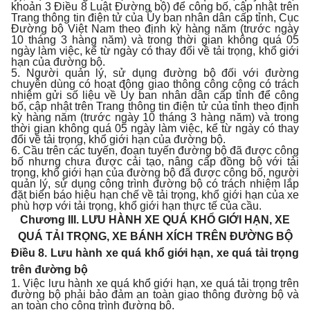
khoản 3 Điều 8 Luật Đường bộ) để công bố, cập nhật trên
Trang thông tin điện tử của Ủy ban nhân dân cấp tỉnh, Cục
Đường bộ Việt Nam theo định kỳ hàng năm (trước ngày
10 tháng 3 hàng năm) và trong thời gian không quá 05
ngày làm việc, kể từ ngày có thay đổi về tải trọng, khổ giới
hạn của đường bộ.
5. Người quản lý, sử dụng đường bộ đối với đường
chuyên dùng có hoạt động giao thông công cộng có trách
nhiệm gửi số liệu về Ủy ban nhân dân cấp tỉnh để công
bố, cập nhật trên Trang thông tin điện tử của tỉnh theo định
kỳ hàng năm (trước ngày 10 tháng 3 hàng năm) và trong
thời gian không quá 05 ngày làm việc, kể từ ngày có thay
đổi về tải trọng, khổ giới hạn của đường bộ.
6. Cầu trên các tuyến, đoạn tuyến đường bộ đã được công
bố nhưng chưa được cải tạo, nâng cấp đồng bộ với tải
trọng, khổ giới hạn của đường bộ đã được công bố, người
quản lý, sử dụng công trình đường bộ có trách nhiệm lắp
đặt biển báo hiệu hạn chế về tải trọng, khổ giới hạn của xe
phù hợp với tải trọng, khổ giới hạn thực tế của cầu.
Chương III.
LƯU HÀNH XE QUÁ KHỔ GIỚI HẠN, XE
QUÁ TẢI TRỌNG, XE BÁNH XÍCH TRÊN ĐƯỜNG BỘ
Điều 8. Lưu hành xe quá khổ giới hạn, xe quá tải trọng
trên đường bộ
1. Việc lưu hành xe quá khổ giới hạn, xe quá tải trọng trên
đường bộ phải bảo đảm an toàn giao thông đường bộ và
an toàn cho công trình đường bộ.