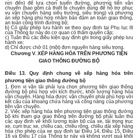
nơi đến) để lựa chọn tuyến đường, phương tiện vận
chuyển (bao gồm cả thiết bị chuyên dùng để hỗ trợ phục
vụ vận chuyển hàng siêu trường, siêu trọng) và phương
án xếp hàng phù hợp nhằm bảo đảm an toàn giao thông,
an toàn công trình đường bộ;
b) Có giấy phép lưu hành xe theo quy định tại Phụ lục III
của Thông tư này do cơ quan có thẩm quyền cấp;
c) Tuân thủ các điều kiện quy định ghi trong giấy phép lưu
hành xe;
d) Chỉ được chở 01 (một) đơn nguyên hàng siêu trọng.
Chương V.
XẾP HÀNG HÓA TRÊN PHƯƠNG TIỆN
GIAO THÔNG ĐƯỜNG BỘ
Điều 13. Quy định chung về xếp hàng hóa trên
phương tiện giao thông đường bộ
1. Đơn vị vận tải phải lựa chọn phương tiện giao thông
đường bộ phù hợp với kích thước, khối lượng hàng hóa
vận chuyển. Hàng hóa được vận chuyển phải phù hợp với
kết cấu của khoang chứa hàng và công năng của phương
tiện vận chuyển.
2. Việc xếp hàng hóa trên phương tiện giao thông đường
bộ khi tham gia giao thông trên đường bộ phải tuân thủ
các quy định về khối lượng toàn bộ của xe, tải trọng trục
xe, cụm trục xe, chiều cao, chiều rộng, chiều dài xếp hàng
hóa cho phép của xe quy định tại Điều 14, Điều 15, Điều
16 và Điều 17 của Thông tư này và không vượt quá khối