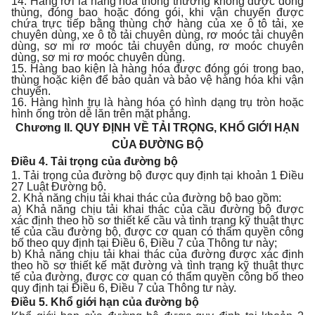
14. Hàng rời là hàng hóa thông thường không được đóng
thùng, đóng bao hoặc đóng gói, khi vận chuyển được
chứa trực tiếp bằng thùng chở hàng của xe ô tô tải, xe
chuyên dùng, xe ô tô tải chuyên dùng, rơ moóc tải chuyên
dùng, sơ mi rơ moóc tải chuyên dùng, rơ moóc chuyên
dùng, sơ mi rơ moóc chuyên dùng.
15. Hàng bao kiện là hàng hóa được đóng gói trong bao,
thùng hoặc kiện để bảo quản và bảo vệ hàng hóa khi vận
chuyển.
16. Hàng hình trụ là hàng hóa có hình dạng trụ tròn hoặc
hình ống tròn dễ lăn trên mặt phẳng.
Chương II.
QUY ĐỊNH VỀ TẢI TRỌNG, KHỔ GIỚI HẠN
CỦA ĐƯỜNG BỘ
Điều 4. Tải trọng của đường bộ
1. Tải trọng của đường bộ được quy định tại khoản 1 Điều
27 Luật Đường bộ.
2. Khả năng chịu tải khai thác của đường bộ bao gồm:
a) Khả năng chịu tải khai thác của cầu đường bộ được
xác định theo hồ sơ thiết kế cầu và tình trạng kỹ thuật thực
tế của cầu đường bộ, được cơ quan có thẩm quyền công
bố theo quy định tại Điều 6, Điều 7 của Thông tư này;
b) Khả năng chịu tải khai thác của đường được xác định
theo hồ sơ thiết kế mặt đường và tình trạng kỹ thuật thực
tế của đường, được cơ quan có thẩm quyền công bố theo
quy định tại Điều 6, Điều 7 của Thông tư này.
Điều 5. Khổ giới hạn của đường bộ