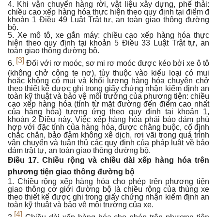
4. Khi vận chuyển hàng rời, vật liệu xây dựng, phế thải:
chiều cao xếp hàng hóa thực hiện theo quy định tại điểm đ
khoản 1 Điều 49 Luật Trật tự, an toàn giao thông đường
bộ.
5. Xe mô tô, xe gắn máy: chiều cao xếp hàng hóa thực
hiện theo quy định tại khoản 5 Điều 33 Luật Trật tự, an
toàn giao thông đường bộ.
[3]
6.
Đối với rơ moóc, sơ mi rơ moóc được kéo bởi xe ô tô
(không chở công te nơ), tùy thuộc vào kiểu loại có mui
hoặc không có mui và khối lượng hàng hóa chuyên chở
theo thiết kế được ghi trong giấy chứng nhận kiểm định an
toàn kỹ thuật và bảo vệ môi trường của phương tiện: chiều
cao xếp hàng hóa (tính từ mặt đường đến điểm cao nhất
của hàng hóa) tương ứng theo quy định tại khoản 1,
khoản 2 Điều này. Việc xếp hàng hóa phải bảo đảm phù
hợp với đặc tính của hàng hóa, được chằng buộc, cố định
chắc chắn, bảo đảm không xê dịch, rơi vãi trong quá trình
vận chuyển và tuân thủ các quy định của pháp luật về bảo
đảm trật tự, an toàn giao thông đường bộ.
Điều 17. Chiều rộng và chiều dài xếp hàng hóa trên
phương tiện giao thông đường bộ
1. Chiều rộng xếp hàng hóa cho phép trên phương tiện
giao thông cơ giới đường bộ là chiều rộng của thùng xe
theo thiết kế được ghi trong giấy chứng nhận kiểm định an
toàn kỹ thuật và bảo vệ môi trường của xe.
[4]