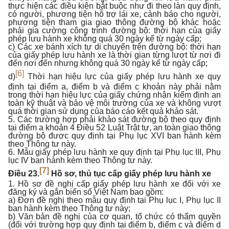
thực hiện các điều kiện bắt buộc như đi theo làn quy định,
có người, phương tiện hỗ trợ lái xe, cảnh báo cho người,
phương tiện tham gia giao thông đường bộ khác hoặc
phải gia cường công trình đường bộ: thời hạn của giấy
phép lưu hành xe không quá 30 ngày kể từ ngày cấp;
c) Các xe bánh xích tự di chuyển trên đường bộ: thời hạn
của giấy phép lưu hành xe là thời gian từng lượt từ nơi đi
đến nơi đến nhưng không quá 30 ngày kể từ ngày cấp;
[6]
d)
Thời hạn hiệu lực của giấy phép lưu hành xe quy
định tại điểm a, điểm b và điểm c khoản này phải nằm
trong thời hạn hiệu lực của giấy chứng nhận kiểm định an
toàn kỹ thuật và bảo vệ môi trường của xe và không vượt
quá thời gian sử dụng của báo cáo kết quả khảo sát.
5. Các trường hợp phải khảo sát đường bộ theo quy định
tại điểm a khoản 4 Điều 52 Luật Trật tự, an toàn giao thông
đường bộ được quy định tại Phụ lục XVI ban hành kèm
theo Thông tư này.
6. Mẫu giấy phép lưu hành xe quy định tại Phụ lục III, Phụ
lục IV ban hành kèm theo Thông tư này.
[7]
Điều 23.
Hồ sơ, thủ tục cấp giấy phép lưu hành xe
1. Hồ sơ đề nghị cấp giấy phép lưu hành xe đối với xe
đăng ký và gắn biển số Việt Nam bao gồm:
a) Đơn đề nghị theo mẫu quy định tại Phụ lục I, Phụ lục II
ban hành kèm theo Thông tư này;
b) Văn bản đề nghị của cơ quan, tổ chức có thẩm quyền
(đối với trường hợp quy định tại điểm b, điểm c và điểm d