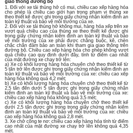
giao thông đường bộ
1. Đối với xe tải thùng hở có mui, chiều cao xếp hàng hóa
cho phép là chiều cao giới hạn trong phạm vi thùng xe
theo thiết kế được ghi trong giấy chứng nhận kiểm định an
toàn kỹ thuật và bảo vệ môi trường của xe.
2. Đối với xe tải thùng hở không mui, hàng hóa xếp trên xe
vượt quá chiều cao của thùng xe theo thiết kế được ghi
trong giấy chứng nhận kiểm định an toàn kỹ thuật và bảo
vệ môi trường của xe phải được chằng buộc, kê, chèn
chắc chắn đảm bảo an toàn khi tham gia giao thông trên
đường bộ. Chiều cao xếp hàng hóa cho phép không vượt
quá chiều cao quy định dưới đây, tính từ điểm cao nhất
của mặt đường xe chạy trở lên:
a) Xe có khối lượng hàng hóa chuyên chở theo thiết kế từ
5 tấn trở lên được ghi trong giấy chứng nhận kiểm định an
toàn kỹ thuật và bảo vệ môi trường của xe: chiều cao xếp
hàng hóa không quá 4,2 mét;
b) Xe có khối lượng hàng hóa chuyên chở theo thiết kế từ
2,5 tấn đến dưới 5 tấn được ghi trong giấy chứng nhận
kiểm định an toàn kỹ thuật và bảo vệ môi trường của xe:
chiều cao xếp hàng hóa không quá 3,5 mét;
c) Xe có khối lượng hàng hóa chuyên chở theo thiết kế
dưới 2,5 tấn được ghi trong trong giấy chứng nhận kiểm
định an toàn kỹ thuật và bảo vệ môi trường của xe: chiều
cao xếp hàng hóa không quá 2,8 mét.
3. Xe chở công te nơ: chiều cao xếp hàng hóa tính từ điểm
cao nhất của mặt đường xe chạy trở lên không quá 4,35
mét.