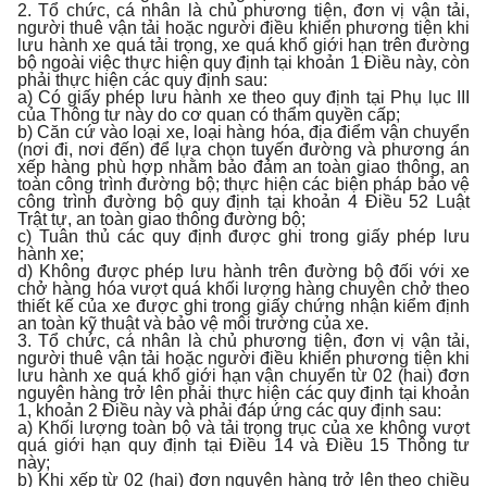
2. Tổ chức, cá nhân là chủ phương tiện, đơn vị vận tải,
người thuê vận tải hoặc người điều khiển phương tiện khi
lưu hành xe quá tải trọng, xe quá khổ giới hạn trên đường
bộ ngoài việc thực hiện quy định tại khoản 1 Điều này, còn
phải thực hiện các quy định sau:
a) Có giấy phép lưu hành xe theo quy định tại Phụ lục III
của Thông tư này do cơ quan có thẩm quyền cấp;
b) Căn cứ vào loại xe, loại hàng hóa, địa điểm vận chuyển
(nơi đi, nơi đến) để lựa chọn tuyến đường và phương án
xếp hàng phù hợp nhằm bảo đảm an toàn giao thông, an
toàn công trình đường bộ; thực hiện các biện pháp bảo vệ
công trình đường bộ quy định tại khoản 4 Điều 52 Luật
Trật tự, an toàn giao thông đường bộ;
c) Tuân thủ các quy định được ghi trong giấy phép lưu
hành xe;
d) Không được phép lưu hành trên đường bộ đối với xe
chở hàng hóa vượt quá khối lượng hàng chuyên chở theo
thiết kế của xe được ghi trong giấy chứng nhận kiểm định
an toàn kỹ thuật và bảo vệ môi trường của xe.
3. Tổ chức, cá nhân là chủ phương tiện, đơn vị vận tải,
người thuê vận tải hoặc người điều khiển phương tiện khi
lưu hành xe quá khổ giới hạn vận chuyển từ 02 (hai) đơn
nguyên hàng trở lên phải thực hiện các quy định tại khoản
1, khoản 2 Điều này và phải đáp ứng các quy định sau:
a) Khối lượng toàn bộ và tải trọng trục của xe không vượt
quá giới hạn quy định tại Điều 14 và Điều 15 Thông tư
này;
b) Khi xếp từ 02 (hai) đơn nguyên hàng trở lên theo chiều