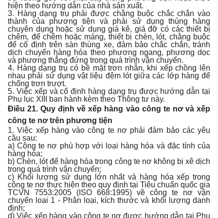
hiện theo hướng dẫn của nhà sản xuất.
3. Hàng dạng trụ phải được chằng buộc chắc chắn vào
thành của phương tiện và phải sử dụng thùng hàng
chuyên dụng hoặc sử dụng giá kê, giá đỡ có các thiết bị
chêm, để chêm hoặc máng, thiết bị chèn, lót, chằng buộc
để cố định trên sàn thùng xe, đảm bảo chắc chắn, tránh
dịch chuyển hàng hóa theo phương ngang, phương dọc
và phương thẳng đứng trong quá trình vận chuyển.
4. Hàng dạng trụ có bề mặt trơn nhẵn, khi xếp chồng lên
nhau phải sử dụng vật liệu đệm lót giữa các lớp hàng để
chống trơn trượt.
5. Việc xếp và cố định hàng dạng trụ được hướng dẫn tại
Phụ lục XIII ban hành kèm theo Thông tư này.
Điều 21. Quy định về xếp hàng vào công te nơ và xếp
công te nơ trên phương tiện
1. Việc xếp hàng vào công te nơ phải đảm bảo các yêu
cầu sau:
a) Công te nơ phù hợp với loại hàng hóa và đặc tính của
hàng hóa;
b) Chèn, lót để hàng hóa trong công te nơ không bị xê dịch
trong quá trình vận chuyển;
c) Khối lượng sử dụng lớn nhất và hàng hóa xếp trong
công te nơ thực hiện theo quy định tại Tiêu chuẩn quốc gia
TCVN 7553:2005 (ISO 668:1995) về công te nơ vận
chuyển loại 1 - Phân loại, kích thước và khối lượng danh
định;
d) Việc xếp hàng vào công te nơ được hướng dẫn tại Phụ