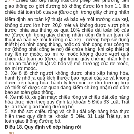
2.
Chiều dài xếp hàng hóa cho phép trên phương tiện
giao thông cơ giới đường bộ không được lớn hơn 1,1 lần
chiều dài toàn bộ của xe
(
được ghi trong giấy chứng nhận
kiểm định an toàn kỹ thuật và bảo vệ môi trường của xe
)
,
không được lớn hơn 20,0 mét và không được vượt phía
trước, phía sau thùng xe quá 10% chiều dài toàn bộ của
xe (được ghi trong giấy chứng nhận kiểm định an toàn kỹ
thuật và bảo vệ môi trường của xe). Trường hợp sử dụng
thiết bị có hình dạng thùng, hoặc có hình dạng như công te
nơ (không phải công te nơ) để chứa hàng, khi xếp thiết bị
này lên rơ moóc, sơ mi rơ moóc không được vượt quá
chiều dài toàn bộ (được ghi trong giấy chứng nhận kiểm
định an toàn kỹ thuật và bảo vệ môi trường) của rơ moóc,
sơ mi rơ moóc.
3. Xe ô tô chở người không được phép xếp hàng hóa,
hành lý nhô ra quá kích thước bao ngoài của xe và không
được xếp hàng hóa, hành lý trên nóc xe (trừ trường hợp
có thiết kế được cơ quan đăng kiểm chứng nhận) để đảm
bảo an toàn giao thông.
4. Xe mô tô, xe gắn máy: chiều rộng và chiều dài xếp hàng
hóa thực hiện theo quy định tại khoản 5 Điều 33 Luật Trật
tự, an toàn giao thông đường bộ.
5. Xe thô sơ: chiều rộng và chiều dài xếp hàng hóa thực
hiện theo quy định tại khoản 5 Điều 31 Luật Trật tự, an
toàn giao thông đường bộ.
Điều 18. Quy định về xếp hàng rời