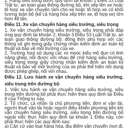
2. Hàng siêu trọng được quy định tại khoản 1 Điều 53 Luật
Trật tự, an toàn giao thông đường bộ, khi xếp lên xe hoặc
tổ hợp xe vận chuyển làm cho xe hoặc tổ hợp xe có khối
lượng toàn bộ (kể cả hàng hóa xếp trên xe, tổ hợp xe) lớn
hơn 48 tấn.
Điều 11. Xe vận chuyển hàng siêu trường, siêu trọng
1. Xe vận chuyển hàng siêu trường, siêu trọng phải đáp
ứng quy định tại khoản 2, khoản 3 Điều 53 Luật Trật tự, an
toàn giao thông đường bộ; đồng thời phù hợp với các
thông số ghi trong giấy chứng nhận kiểm định an toàn kỹ
thuật và bảo vệ môi trường của xe.
2. Trường hợp sử dụng các rơ moóc kiểu mô đun có tính
năng ghép, nối được với nhau để chở hàng siêu trường,
siêu trọng trong giấy chứng nhận kiểm định an toàn kỹ
thuật và bảo vệ môi trường của xe phải thể hiện nội dung
được phép ghép, nối với nhau.
Điều 12. Lưu hành xe vận chuyển hàng siêu trường,
siêu trọng trên đường bộ
1. Việc lưu hành xe vận chuyển hàng siêu trường, siêu
trọng trên đường bộ phải thực hiện theo quy định tại Điều
8 của Thông tư này.
2. Tổ chức, cá nhân là chủ phương tiện, đơn vị vận tải,
người thuê vận tải hoặc người điều khiển phương tiện khi
vận chuyển hàng siêu trường, siêu trọng trên đường bộ
ngoài việc thực hiện quy định tại khoản 1 Điều này, còn
phải thực hiện các quy định sau:
a) Căn cứ vào loại hàng hóa, địa điểm vận chuyển (nơi đi,