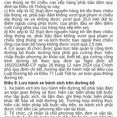
cao thùng xe thì chiều cao xếp hàng phải bảo đảm quy
định tại Điều 16 Thông tư này;
c) Khi xếp từ 02 (hai) đơn nguyên hàng trở lên theo chiều
dài thùng xe, phải bảo đảm không vượt quá phạm vi chiều
dài thùng xe và không được vượt quá 20,0 mét (kể từ
điểm ngoài cùng phía trước của phần đầu xe đến điểm
cuối cùng phía sau của hàng hóa xếp trên xe);
d) Khi xếp từ 02 (hai) đơn nguyên hàng trở lên theo chiều
rộng thùng xe, phải bảo đảm không vượt quá phạm vi
chiều rộng thùng xe và kích thước bao ngoài theo chiều
rộng của toàn bộ hàng không được vượt quá 2,5 mét.
4. Cơ quan, tổ chức được giao trực tiếp quản lý công trình
đường bộ thuộc trường hợp phải gia cường thực hiện
chấp thuận phương án khảo sát, thiết kế, gia cường công
trình đường bộ theo quy định tại Nghị định số
165/2024/NĐ-CP ngày 26 tháng 12 năm 2024 của Chính
phủ quy định chi tiết, hướng dẫn thi hành một số điều của
Luật Đường bộ và Điều 77 Luật Trật tự, an toàn giao thông
đường bộ.
Điều 9. Lưu hành xe bánh xích trên đường bộ
1. Xe bánh xích khi lưu hành trên đường bộ phải bảo đảm
an toàn giao thông và thực hiện các biện pháp bắt buộc
như lắp guốc xích, rải tấm đan, ghi thép hoặc biện pháp
khác để bảo vệ mặt đường bộ. Trường hợp không thực
hiện các biện pháp bắt buộc nêu trên, xe bánh xích phải
được chở trên các phương tiện vận tải khác.
2. Tổ chức, cá nhân là chủ phương tiện, đơn vị vận tải,