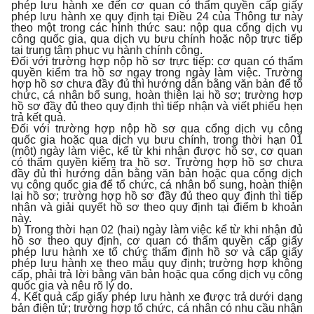
phép lưu hành xe đến cơ quan có thẩm quyền cấp giấy
phép lưu hành xe quy định tại Điều 24 của Thông tư này
theo một trong các hình thức sau: nộp qua cổng dịch vụ
công quốc gia, qua dịch vụ bưu chính hoặc nộp trực tiếp
tại trung tâm phục vụ hành chính công.
Đối với trường hợp nộp hồ sơ trực tiếp: cơ quan có thẩm
quyền kiểm tra hồ sơ ngay trong ngày làm việc. Trường
hợp hồ sơ chưa đầy đủ thì hướng dẫn bằng văn bản để tổ
chức, cá nhân bổ sung, hoàn thiện lại hồ sơ; trường hợp
hồ sơ đầy đủ theo quy định thì tiếp nhận và viết phiếu hẹn
trả kết quả.
Đối với trường hợp nộp hồ sơ qua cổng dịch vụ công
quốc gia hoặc qua dịch vụ bưu chính, trong thời hạn 01
(một) ngày làm việc, kể từ khi nhận được hồ sơ, cơ quan
có thẩm quyền kiểm tra hồ sơ. Trường hợp hồ sơ chưa
đầy đủ thì hướng dẫn bằng văn bản hoặc qua cổng dịch
vụ công quốc gia để tổ chức, cá nhân bổ sung, hoàn thiện
lại hồ sơ; trường hợp hồ sơ đầy đủ theo quy định thì tiếp
nhận và giải quyết hồ sơ theo quy định tại điểm b khoản
này.
b) Trong thời hạn 02 (hai) ngày làm việc kể từ khi nhận đủ
hồ sơ theo quy định, cơ quan có thẩm quyền cấp giấy
phép lưu hành xe tổ chức thẩm định hồ sơ và cấp giấy
phép lưu hành xe theo mẫu quy định; trường hợp không
cấp, phải trả lời bằng văn bản hoặc qua cổng dịch vụ công
quốc gia và nêu rõ lý do.
4. Kết quả cấp giấy phép lưu hành xe được trả dưới dạng
bản điện tử; trường hợp tổ chức, cá nhân có nhu cầu nhận