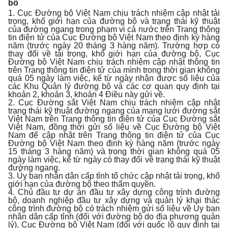
bố
1. Cục Đường bộ Việt Nam chịu trách nhiệm cập nhật tải
trọng, khổ giới hạn của đường bộ và trạng thái kỹ thuật
của đường ngang trong phạm vi cả nước trên Trang thông
tin điện tử của Cục Đường bộ Việt Nam theo định kỳ hàng
năm (trước ngày 20 tháng 3 hàng năm). Trường hợp có
thay đổi về tải trọng, khổ giới hạn của đường bộ, Cục
Đường bộ Việt Nam chịu trách nhiệm cập nhật thông tin
trên Trang thông tin điện tử của mình trong thời gian không
quá 05 ngày làm việc, kể từ ngày nhận được số liệu của
các Khu Quản lý đường bộ và các cơ quan quy định tại
khoản 2, khoản 3, khoản 4 Điều này gửi về.
2. Cục Đường sắt Việt Nam chịu trách nhiệm cập nhật
trạng thái kỹ thuật đường ngang của mạng lưới đường sắt
Việt Nam trên Trang thông tin điện tử của Cục Đường sắt
Việt Nam, đồng thời gửi số liệu về Cục Đường bộ Việt
Nam để cập nhật trên Trang thông tin điện tử của Cục
Đường bộ Việt Nam theo định kỳ hàng năm (trước ngày
15 tháng 3 hàng năm) và trong thời gian không quá 05
ngày làm việc, kể từ ngày có thay đổi về trạng thái kỹ thuật
đường ngang.
3. Ủy ban nhân dân cấp tỉnh tổ chức cập nhật tải trọng, khổ
giới hạn của đường bộ theo thẩm quyền.
4. Chủ đầu tư dự án đầu tư xây dựng công trình đường
bộ, doanh nghiệp đầu tư xây dựng và quản lý khai thác
công trình đường bộ có trách nhiệm gửi số liệu về Ủy ban
nhân dân cấp tỉnh (đối với đường bộ do địa phương quản
lý), Cục Đường bộ Việt Nam (đối với quốc lộ quy định tại