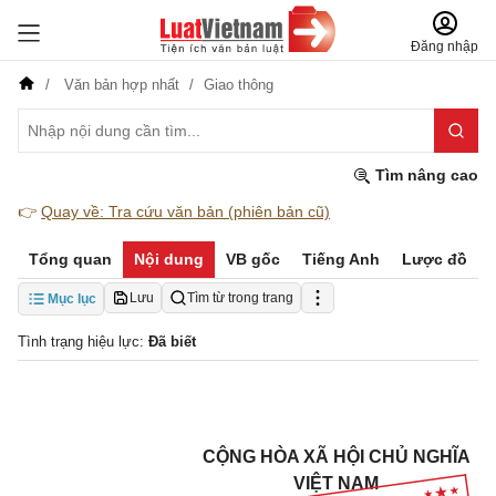
Đăng nhập
Văn bản hợp nhất
Giao thông
Tìm nâng cao
👉
Quay về: Tra cứu văn bản (phiên bản cũ)
Tổng quan
Nội dung
VB gốc
Tiếng Anh
Lược đồ
Lưu
Tìm từ trong trang
Mục lục
Tình trạng hiệu lực:
Đã biết
CỘNG HÒA XÃ HỘI CHỦ NGHĨA
VIỆT NAM