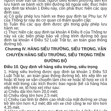
người thuê vận tải hoặc người điều khiển phương tiện khi
lưu hành xe bánh xích trên đường bộ ngoài việc thực hiện
quy định tại khoản 1 Điều này, còn phải thực hiện các quy
định sau:
a) Có giấy phép lưu hành xe theo quy định tại Phụ lục IV
của Thông tư này do cơ quan có thẩm quyền cấp;
b) Tuân thủ các quy định được ghi trong giấy phép lưu
hành xe;
c) Thực hiện các quy định tại khoản 4 Điều 8 của Thông tư
này và các biện pháp bảo vệ công trình đường bộ quy
định tại khoản 4 Điều 52 Luật Trật tự, an toàn giao thông
đường bộ.
Chương IV.
HÀNG SIÊU TRƯỜNG, SIÊU TRỌNG, VẬN
CHUYỂN HÀNG SIÊU TRƯỜNG, SIÊU TRỌNG TRÊN
ĐƯỜNG BỘ
Điều 10. Quy định về hàng siêu trường, siêu trọng
1. Hàng siêu trường được quy định tại khoản 1 Điều 53
Luật Trật tự, an toàn giao thông đường bộ, khi xếp lên xe
hoặc tổ hợp xe vận chuyển làm cho xe hoặc tổ hợp xe có ít
nhất một trong các kích thước bao ngoài (kể cả hàng hóa
xếp trên xe, tổ hợp xe) như sau:
a) Chiều dài lớn hơn 20,0 mét;
b) Chiều rộng lớn hơn 2,5 mét;
c) Chiều cao tính từ điểm cao nhất của mặt đường xe chạy
trở lên lớn hơn 4,2 mét; đối với xe chở công te nơ lớn hơn
4,35 mét.