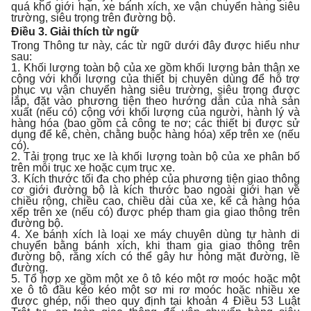
quá khổ giới hạn, xe bánh xích, xe vận chuyển hàng siêu
trường, siêu trọng trên đường bộ.
Điều 3. Giải thích từ ngữ
Trong Thông tư này, các từ ngữ dưới đây được hiểu như
sau:
1. Khối lượng toàn bộ của xe gồm khối lượng bản thân xe
cộng với khối lượng của thiết bị chuyên dùng để hỗ trợ
phục vụ vận chuyển hàng siêu trường, siêu trọng được
lắp, đặt vào phương tiện theo hướng dẫn của nhà sản
xuất (nếu có) cộng với khối lượng của người, hành lý và
hàng hóa (bao gồm cả công te nơ; các thiết bị được sử
dụng để kê, chèn, chằng buộc hàng hóa) xếp trên xe (nếu
có).
2. Tải trọng trục xe là khối lượng toàn bộ của xe phân bố
trên mỗi trục xe hoặc cụm trục xe.
3. Kích thước tối đa cho phép của phương tiện giao thông
cơ giới đường bộ là kích thước bao ngoài giới hạn về
chiều rộng, chiều cao, chiều dài của xe, kể cả hàng hóa
xếp trên xe (nếu có) được phép tham gia giao thông trên
đường bộ.
4. Xe bánh xích là loại xe máy chuyên dùng tự hành di
chuyển bằng bánh xích, khi tham gia giao thông trên
đường bộ, răng xích có thể gây hư hỏng mặt đường, lề
đường.
5. Tổ hợp xe gồm một xe ô tô kéo một rơ moóc hoặc một
xe ô tô đầu kéo kéo một sơ mi rơ moóc hoặc nhiều xe
được ghép, nối theo quy định tại khoản 4 Điều 53 Luật