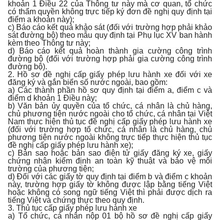
khoản 1 Điều 22 của Thông tư này mà cơ quan, tổ chức
có thẩm quyền không trực tiếp ký đơn đề nghị quy định tại
điểm a khoản này);
c) Báo cáo kết quả khảo sát (đối với trường hợp phải khảo
sát đường bộ) theo mẫu quy định tại Phụ lục XV ban hành
kèm theo Thông tư này;
d) Báo cáo kết quả hoàn thành gia cường công trình
đường bộ (đối với trường hợp phải gia cường công trình
đường bộ).
2. Hồ sơ đề nghị cấp giấy phép lưu hành xe đối với xe
đăng ký và gắn biển số nước ngoài, bao gồm:
a) Các thành phần hồ sơ quy định tại điểm a, điểm c và
điểm d khoản 1 Điều này;
b) Văn bản ủy quyền của tổ chức, cá nhân là chủ hàng,
chủ phương tiện nước ngoài cho tổ chức, cá nhân tại Việt
Nam thực hiện thủ tục đề nghị cấp giấy phép lưu hành xe
(đối với trường hợp tổ chức, cá nhân là chủ hàng, chủ
phương tiện nước ngoài không trực tiếp thực hiện thủ tục
đề nghị cấp giấy phép lưu hành xe);
c) Bản sao hoặc bản sao điện tử giấy đăng ký xe, giấy
chứng nhận kiểm định an toàn kỹ thuật và bảo vệ môi
trường của phương tiện;
d) Đối với các giấy tờ quy định tại điểm b và điểm c khoản
này, trường hợp giấy tờ không được lập bằng tiếng Việt
hoặc không có song ngữ tiếng Việt thì phải được dịch ra
tiếng Việt và chứng thực theo quy định.
3. Thủ tục cấp giấy phép lưu hành xe
a) Tổ chức, cá nhân nộp 01 bộ hồ sơ đề nghị cấp giấy