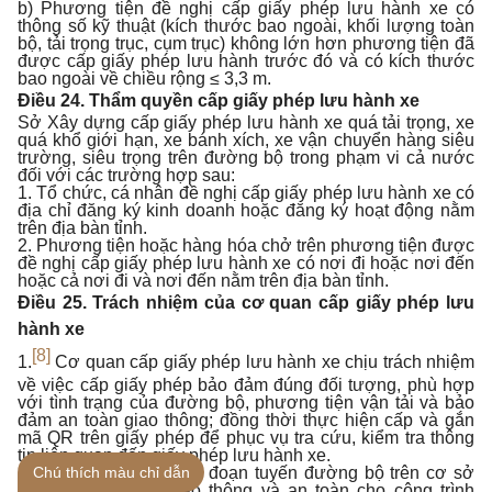
b) Phương tiện đề nghị cấp giấy phép lưu hành xe có
thông số kỹ thuật (kích thước bao ngoài, khối lượng toàn
bộ, tải trọng trục, cụm trục) không lớn hơn phương tiện đã
được cấp giấy phép lưu hành trước đó và có kích thước
bao ngoài về chiều rộng ≤ 3,3 m.
Điều 24. Thẩm quyền cấp giấy phép lưu hành xe
Sở Xây dựng cấp giấy phép lưu hành xe quá tải trọng, xe
quá khổ giới hạn, xe bánh xích, xe vận chuyển hàng siêu
trường, siêu trọng trên đường bộ trong phạm vi cả nước
đối với các trường hợp sau:
1. Tổ chức, cá nhân đề nghị cấp giấy phép lưu hành xe có
địa chỉ đăng ký kinh doanh hoặc đăng ký hoạt động nằm
trên địa bàn tỉnh.
2. Phương tiện hoặc hàng hóa chở trên phương tiện được
đề nghị cấp giấy phép lưu hành xe có nơi đi hoặc nơi đến
hoặc cả nơi đi và nơi đến nằm trên địa bàn tỉnh.
Điều 25. Trách nhiệm của cơ quan cấp giấy phép lưu
hành xe
[8]
1.
Cơ quan cấp giấy phép lưu hành xe chịu trách nhiệm
về việc cấp giấy phép bảo đảm đúng đối tượng, phù hợp
với tình trạng của đường bộ, phương tiện vận tải và bảo
đảm an toàn giao thông; đồng thời thực hiện cấp và gắn
mã QR trên giấy phép để phục vụ tra cứu, kiểm tra thông
tin liên quan đến giấy phép lưu hành xe.
2. Lựa chọn các tuyến, đoạn tuyến đường bộ trên cơ sở
Chú thích màu chỉ dẫn
bảo đảm an toàn giao thông và an toàn cho công trình