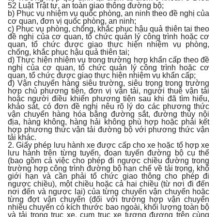
52 Luật Trật tự, an toàn giao thông đường bộ;
b) Phục vụ nhiệm vụ quốc phòng, an ninh theo đề nghị của
cơ quan, đơn vị quốc phòng, an ninh;
c) Phục vụ phòng, chống, khắc phục hậu quả thiên tai theo
đề nghị của cơ quan, tổ chức quản lý công trình hoặc cơ
quan, tổ chức được giao thực hiện nhiệm vụ phòng,
chống, khắc phục hậu quả thiên tai;
d) Thực hiện nhiệm vụ trong trường hợp khẩn cấp theo đề
nghị của cơ quan, tổ chức quản lý công trình hoặc cơ
quan, tổ chức được giao thực hiện nhiệm vụ khẩn cấp;
đ) Vận chuyển hàng siêu trường, siêu trọng trong trường
hợp chủ phương tiện, đơn vị vận tải, người thuê vận tải
hoặc người điều khiển phương tiện sau khi đã tìm hiểu,
khảo sát, có đơn đề nghị nêu rõ lý do các phương thức
vận chuyển hàng hóa bằng đường sắt, đường thủy nội
địa, hàng không, hàng hải không phù hợp hoặc phải kết
hợp phương thức vận tải đường bộ với phương thức vận
tải khác.
2. Giấy phép lưu hành xe được cấp cho xe hoặc tổ hợp xe
lưu hành trên từng tuyến, đoạn tuyến đường bộ cụ thể
(bao gồm cả việc cho phép đi ngược chiều đường trong
trường hợp công trình đường bộ hạn chế về tải trọng, khổ
giới hạn và cần phải tổ chức giao thông cho phép đi
ngược chiều), một chiều hoặc cả hai chiều (từ nơi đi đến
nơi đến và ngược lại) của từng chuyến vận chuyển hoặc
từng đợt vận chuyển (đối với trường hợp vận chuyển
nhiều chuyến có kích thước bao ngoài, khối lượng toàn bộ
và tải trọng trục xe, cụm trục xe tương đương trên cùng