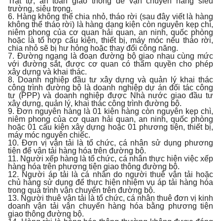
Trật tự, an toàn giao thông để vận chuyển hàng siêu
trường, siêu trọng.
6. Hàng không thể chia nhỏ, tháo rời (sau đây viết là hàng
không thể tháo rời) là hàng dạng kiện còn nguyên kẹp chì,
niêm phong của cơ quan hải quan, an ninh, quốc phòng
hoặc là tổ hợp cấu kiện, thiết bị, máy móc nếu tháo rời,
chia nhỏ sẽ bị hư hỏng hoặc thay đổi công năng.
7. Đường ngang là đoạn đường bộ giao nhau cùng mức
với đường sắt, được cơ quan có thẩm quyền cho phép
xây dựng và khai thác.
8. Doanh nghiệp đầu tư xây dựng và quản lý khai thác
công trình đường bộ là doanh nghiệp dự án đối tác công
tư (PPP) và doanh nghiệp được Nhà nước giao đầu tư
xây dựng, quản lý, khai thác công trình đường bộ.
9. Đơn nguyên hàng là 01 kiện hàng còn nguyên kẹp chì,
niêm phong của cơ quan hải quan, an ninh, quốc phòng
hoặc 01 cấu kiện xây dựng hoặc 01 phương tiện, thiết bị,
máy móc nguyên chiếc.
10. Đơn vị vận tải là tổ chức, cá nhân sử dụng phương
tiện để vận tải hàng hóa trên đường bộ.
11. Người xếp hàng là tổ chức, cá nhân thực hiện việc xếp
hàng hóa trên phương tiện giao thông đường bộ.
12. Người áp tải là cá nhân do người thuê vận tải hoặc
chủ hàng sử dụng để thực hiện nhiệm vụ áp tải hàng hóa
trong quá trình vận chuyển trên đường bộ.
13. Người thuê vận tải là tổ chức, cá nhân thuê đơn vị kinh
doanh vận tải vận chuyển hàng hóa bằng phương tiện
giao thông đường bộ.