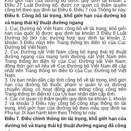
Khổ giới hạn của đường bộ được quy định tại khoản 2
Điều 27 Luật Đường bộ, được cơ quan có thẩm quyền
công bố theo quy định tại Điều 6, Điều 7 của Thông tư này.
Điều 6. Công bố tải trọng, khổ giới hạn của đường bộ
và trạng thái kỹ thuật đường ngang
1. Cục Đường bộ Việt Nam công bố về tải trọng, khổ giới
hạn của quốc lộ được quy định tại khoản 3 Điều 8 Luật
Đường bộ (trừ các trường hợp quy định tại khoản 2,
khoản 3 Điều này) trên Trang thông tin điện tử của Cục
Đường bộ Việt Nam.
2. Cục Đường sắt Việt Nam công bố trạng thái kỹ thuật
đường ngang của mạng lưới đường sắt Việt Nam trên
Trang thông tin điện tử của Cục Đường sắt Việt Nam;
đồng thời gửi số liệu về Cục Đường bộ Việt Nam để cập
nhật trên Trang thông tin điện tử của Cục Đường bộ Việt
Nam.
3. Ủy ban nhân dân cấp tỉnh công bố về tải trọng, khổ giới
hạn của đường bộ thuộc phạm vi quản lý và đường
chuyên dùng có hoạt động giao thông công cộng trên
Trang thông tin điện tử của Ủy ban nhân dân cấp tỉnh.
4. Các cơ quan có thẩm quyền quy định tại khoản 1, khoản
2 và khoản 3 Điều này công bố công khai thông tin tải
trọng, khổ giới hạn của đường bộ theo mẫu quy định tại
Phụ lục IX ban hành kèm theo Thông tư này.
Điều 7. Điều chỉnh thông tin tải trọng, khổ giới hạn của
đường bộ và trạng thái kỹ thuật đường ngang đã công