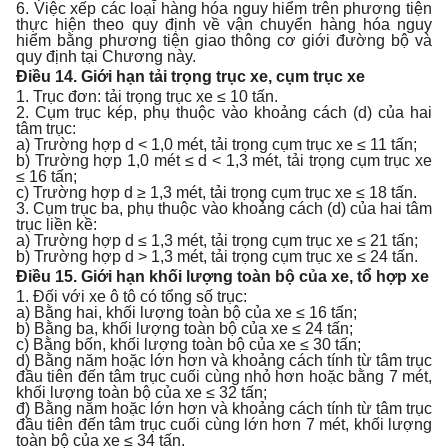
6. Việc xếp các loại hàng hóa nguy hiểm trên phương tiện
thực hiện theo quy định về vận chuyển hàng hóa nguy
hiểm bằng phương tiện giao thông cơ giới đường bộ và
quy định tại Chương này.
Điều 14. Giới hạn tải trọng trục xe, cụm trục xe
1. Trục đơn: tải trọng trục xe ≤ 10 tấn.
2. Cụm trục kép, phụ thuộc vào khoảng cách (d) của hai
tâm trục:
a) Trường hợp d < 1,0 mét, tải trọng cụm trục xe ≤ 11 tấn;
b) Trường hợp 1,0 mét ≤ d < 1,3 mét, tải trọng cụm trục xe
≤ 16 tấn;
c) Trường hợp d ≥ 1,3 mét, tải trọng cụm trục xe ≤ 18 tấn.
3. Cụm trục ba, phụ thuộc vào khoảng cách (d) của hai tâm
trục liền kề:
a) Trường hợp d ≤ 1,3 mét, tải trọng cụm trục xe ≤ 21 tấn;
b) Trường hợp d > 1,3 mét, tải trọng cụm trục xe ≤ 24 tấn.
Điều 15. Giới hạn khối lượng toàn bộ của xe, tổ hợp xe
1. Đối với xe ô tô có tổng số trục:
a) Bằng hai, khối lượng toàn bộ của xe ≤ 16 tấn;
b) Bằng ba, khối lượng toàn bộ của xe ≤ 24 tấn;
c) Bằng bốn, khối lượng toàn bộ của xe ≤ 30 tấn;
d) Bằng năm hoặc lớn hơn và khoảng cách tính từ tâm trục
đầu tiên đến tâm trục cuối cùng nhỏ hơn hoặc bằng 7 mét,
khối lượng toàn bộ của xe ≤ 32 tấn;
đ) Bằng năm hoặc lớn hơn và khoảng cách tính từ tâm trục
đầu tiên đến tâm trục cuối cùng lớn hơn 7 mét, khối lượng
toàn bộ của xe ≤ 34 tấn.