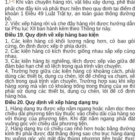
[5]
1.
Khi vận chuyển hàng rời, vật liệu xây dựng, phế thải
phải che đậy kín và phải thực hiện theo quy định tại điểm đ
khoản 1 Điều 49 Luật Trật tự, an toàn giao thông đường
bộ.
2. Việc xếp hàng rời và che đậy hàng rời được hướng dẫn
tại Phụ lục XII ban hành kèm theo Thông tư này.
Điều 19. Quy định về xếp hàng bao kiện
1. Các kiện hàng có khối lượng nặng hơn, có bao gói
cứng, ổn định được xếp ở phía dưới.
2. Các kiện hàng có kích thước giống nhau sắp xếp cùng
nhau.
3. Các kiện hàng bị nghiêng, lệch được xếp vào giữa để
đảm bảo hạn chế xô lệch trong quá trình vận chuyển.
4. Trường hợp giữa các kiện hàng có khoảng cách, phải
dùng các thiết bị, dụng cụ chèn, lót để chống va chạm, xê
dịch trong quá trình vận chuyển. Trường hợp sau khi xếp
hàng xong mà vẫn có khoảng trống trong thùng của xe thì
phải sử dụng các thiết bị, dụng cụ chèn, lót để cố định
hàng hóa.
Điều 20. Quy định về xếp hàng dạng trụ
1. Hàng dạng trụ được xếp nằm ngang hoặc nằm dọc theo
chiều dài phương tiện tùy thuộc vào chiều dài của hàng so
với thùng của phương tiện. Khi đặt nằm ngang phải đặt
vuông góc với chiều dài phương tiện.
2. Hàng dạng trụ có chiều cao nhỏ hơn hoặc bằng đường
kính thì phải được đặt thẳng đứng sao cho trục hàng dạng
trụ vuông góc với mặt đáy thùng phương tiện hoặc thực