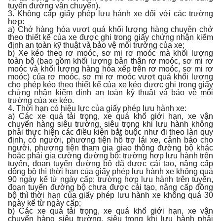
tuyến đường vận chuyển).
3. Không cấp giấy phép lưu hành xe đối với các trường
hợp:
a) Chở hàng hóa vượt quá khối lượng hàng chuyên chở
theo thiết kế của xe được ghi trong giấy chứng nhận kiểm
định an toàn kỹ thuật và bảo vệ môi trường của xe;
b) Xe kéo theo rơ moóc, sơ mi rơ moóc mà khối lượng
toàn bộ (bao gồm khối lượng bản thân rơ moóc, sơ mi rơ
moóc và khối lượng hàng hóa xếp trên rơ moóc, sơ mi rơ
moóc) của rơ moóc, sơ mi rơ moóc vượt quá khối lượng
cho phép kéo theo thiết kế của xe kéo được ghi trong giấy
chứng nhận kiểm định an toàn kỹ thuật và bảo vệ môi
trường của xe kéo.
4. Thời hạn có hiệu lực của giấy phép lưu hành xe:
a) Các xe quá tải trọng, xe quá khổ giới hạn, xe vận
chuyển hàng siêu trường, siêu trọng khi lưu hành không
phải thực hiện các điều kiện bắt buộc như đi theo làn quy
định, có người, phương tiện hỗ trợ lái xe, cảnh báo cho
người, phương tiện tham gia giao thông đường bộ khác
hoặc phải gia cường đường bộ: trường hợp lưu hành trên
tuyến, đoạn tuyến đường bộ đã được cải tạo, nâng cấp
đồng bộ thì thời hạn của giấy phép lưu hành xe không quá
90 ngày kể từ ngày cấp; trường hợp lưu hành trên tuyến,
đoạn tuyến đường bộ chưa được cải tạo, nâng cấp đồng
bộ thì thời hạn của giấy phép lưu hành xe không quá 30
ngày kể từ ngày cấp;
b) Các xe quá tải trọng, xe quá khổ giới hạn, xe vận
chuyển hàng siêu trường, siêu trọng khi lưu hành phải