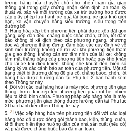
lượng hàng hóa chuyên chở cho phép tham gia giao
thông ghi trong giấy chứng nhận kiểm định an toàn kỹ
thuật và bảo vệ môi trường của xe trừ trường hợp được
cấp giấy phép lưu hành xe quá tải trọng, xe quá khổ giới
hạn, xe vận chuyển hàng siêu trường, siêu trọng trên
đường bộ.
3. Hàng hóa xếp trên phương tiện phải được xếp đặt gọn
gàng, xếp dàn đều, chằng buộc chắc chắn, chèn, lót đảm
bảo không bị xê dịch theo các phương ngang, phương
dọc và phương thẳng đứng; đảm bảo các quy định về vệ
sinh môi trường; không để rơi vãi khi phương tiện tham
gia giao thông; không cản trở tầm nhìn của lái xe; không
làm mất thăng bằng của phương tiện hoặc gây khó khăn
cho lái xe khi điều khiển; không che khuất đèn, biển số
đăng ký và các cảnh báo an toàn của phương tiện. Một số
trang thiết bị thường dùng để gia cố, chằng buộc, chèn, lót
hàng hóa được hướng dẫn tại Phụ lục X ban hành kèm
theo Thông tư này.
4. Đối với các loại hàng hóa là máy móc, phương tiện giao
thông, trước khi xếp lên phương tiện phải rút hết nhiên
liệu ra khỏi bình chứa. Phương pháp xếp hàng hóa là máy
móc, phương tiện giao thông được hướng dẫn tại Phụ lục
XI ban hành kèm theo Thông tư này.
[2]
5.
Việc xếp hàng hóa trên phương tiện đối với các loại
hàng hóa đã được đóng gói thành bao, kiện, thùng, cuộn,
khối thực hiện theo hướng dẫn của nhà sản xuất (nếu có)
và phải được chằng buộc bảo đảm an toàn.