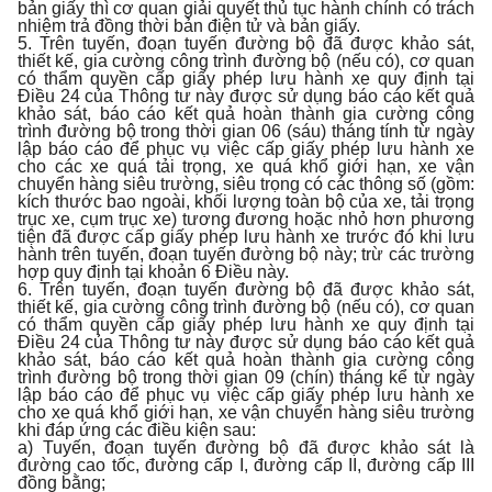
bản giấy thì cơ quan giải quyết thủ tục hành chính có trách
nhiệm trả đồng thời bản điện tử và bản giấy.
5. Trên tuyến, đoạn tuyến đường bộ đã được khảo sát,
thiết kế, gia cường công trình đường bộ (nếu có), cơ quan
có thẩm quyền cấp giấy phép lưu hành xe quy định tại
Điều 24 của Thông tư này được sử dụng báo cáo kết quả
khảo sát, báo cáo kết quả hoàn thành gia cường công
trình đường bộ trong thời gian 06 (sáu) tháng tính từ ngày
lập báo cáo để phục vụ việc cấp giấy phép lưu hành xe
cho các xe quá tải trọng, xe quá khổ giới hạn, xe vận
chuyển hàng siêu trường, siêu trọng có các thông số (gồm:
kích thước bao ngoài, khối lượng toàn bộ của xe, tải trọng
trục xe, cụm trục xe) tương đương hoặc nhỏ hơn phương
tiện đã được cấp giấy phép lưu hành xe trước đó khi lưu
hành trên tuyến, đoạn tuyến đường bộ này; trừ các trường
hợp quy định tại khoản 6 Điều này.
6. Trên tuyến, đoạn tuyến đường bộ đã được khảo sát,
thiết kế, gia cường công trình đường bộ (nếu có), cơ quan
có thẩm quyền cấp giấy phép lưu hành xe quy định tại
Điều 24 của Thông tư này được sử dụng báo cáo kết quả
khảo sát, báo cáo kết quả hoàn thành gia cường công
trình đường bộ trong thời gian 09 (chín) tháng kể từ ngày
lập báo cáo để phục vụ việc cấp giấy phép lưu hành xe
cho xe quá khổ giới hạn, xe vận chuyển hàng siêu trường
khi đáp ứng các điều kiện sau:
a) Tuyến, đoạn tuyến đường bộ đã được khảo sát là
đường cao tốc, đường cấp I, đường cấp II, đường cấp III
đồng bằng;