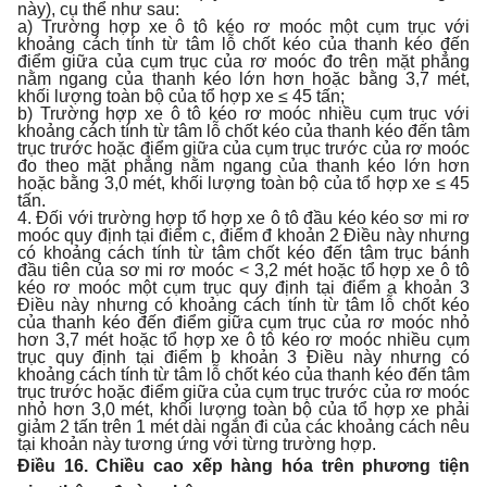
này), cụ thể như sau:
a) Trường hợp xe ô tô kéo rơ moóc một cụm trục với
khoảng cách tính từ tâm lỗ chốt kéo của thanh kéo đến
điểm giữa của cụm trục của rơ moóc đo trên mặt phẳng
nằm ngang của thanh kéo lớn hơn hoặc bằng 3,7 mét,
khối lượng toàn bộ của tổ hợp xe ≤ 45 tấn;
b) Trường hợp xe ô tô kéo rơ moóc nhiều cụm trục với
khoảng cách tính từ tâm lỗ chốt kéo của thanh kéo đến tâm
trục trước hoặc điểm giữa của cụm trục trước của rơ moóc
đo theo mặt phẳng nằm ngang của thanh kéo lớn hơn
hoặc bằng 3,0 mét, khối lượng toàn bộ của tổ hợp xe ≤ 45
tấn.
4. Đối với trường hợp tổ hợp xe ô tô đầu kéo kéo sơ mi rơ
moóc quy định tại điểm c, điểm đ khoản 2 Điều này nhưng
có khoảng cách tính từ tâm chốt kéo đến tâm trục bánh
đầu tiên của sơ mi rơ moóc < 3,2 mét hoặc tổ hợp xe ô tô
kéo rơ moóc một cụm trục quy định tại điểm a khoản 3
Điều này nhưng có khoảng cách tính từ tâm lỗ chốt kéo
của thanh kéo đến điểm giữa cụm trục của rơ moóc nhỏ
hơn 3,7 mét hoặc tổ hợp xe ô tô kéo rơ moóc nhiều cụm
trục quy định tại điểm b khoản 3 Điều này nhưng có
khoảng cách tính từ tâm lỗ chốt kéo của thanh kéo đến tâm
trục trước hoặc điểm giữa của cụm trục trước của rơ moóc
nhỏ hơn 3,0 mét, khối lượng toàn bộ của tổ hợp xe phải
giảm 2 tấn trên 1 mét dài ngắn đi của các khoảng cách nêu
tại khoản này tương ứng với từng trường hợp.
Điều 16. Chiều cao xếp hàng hóa trên phương tiện