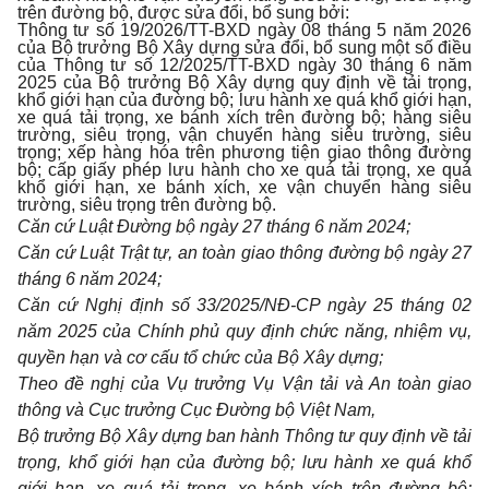
trên đường bộ, được sửa đổi, bổ sung bởi:
Thông tư số 19/2026/TT-BXD ngày 08 tháng 5 năm 2026
của Bộ trưởng Bộ Xây dựng sửa đổi, bổ sung một số điều
của Thông tư số 12/2025/TT-BXD ngày 30 tháng 6 năm
2025 của Bộ trưởng Bộ Xây dựng quy định về tải trọng,
khổ giới hạn của đường bộ; lưu hành xe quá khổ giới hạn,
xe quá tải trọng, xe bánh xích trên đường bộ; hàng siêu
trường, siêu trọng, vận chuyển hàng siêu trường, siêu
trọng; xếp hàng hóa trên phương tiện giao thông đường
bộ; cấp giấy phép lưu hành cho xe quá tải trọng, xe quá
khổ giới hạn, xe bánh xích, xe vận chuyển hàng siêu
trường, siêu trọng trên đường bộ.
Căn cứ Luật Đường bộ ngày 27 tháng 6 năm 2024;
Căn cứ Luật Trật tự, an toàn giao thông đường bộ ngày 27
tháng 6 năm 2024;
Căn cứ Nghị định số 33/2025/NĐ-CP ngày 25 tháng 02
năm 2025 của Chính
phủ quy định chức năng, nhiệm vụ,
quyền hạn và cơ cấu tổ chức của Bộ Xây dựng;
Theo đề nghị của Vụ trưởng Vụ Vận tải và An toàn giao
thông và Cục trưởng Cục Đường bộ Việt Nam,
Bộ trưởng Bộ Xây dựng ban hành Thông tư quy định về tải
trọng, khổ giới hạn của đường bộ; lưu hành xe quá khổ
giới hạn, xe quá tải trọng, xe bánh xích trên đường bộ;