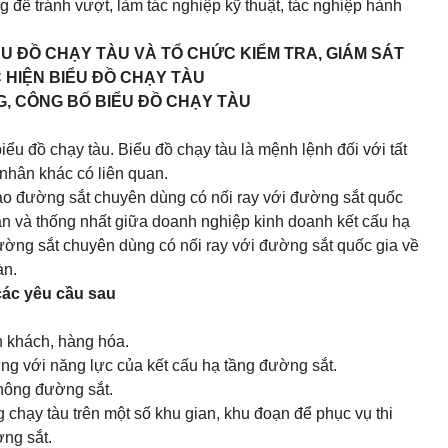
g để tránh vượt, làm tác nghiệp kỹ thuật, tác nghiệp hành
ỂU ĐỒ CHẠY TÀU VÀ TỔ CHỨC KIỂM TRA, GIÁM SÁT
 HIỆN BIỂU ĐỒ CHẠY TÀU
G, CÔNG BỐ BIỂU ĐỒ CHẠY TÀU
iểu đồ chạy tàu. Biểu đồ chạy tàu là mệnh lệnh đối với tất
 nhân khác có liên quan.
vào đường sắt chuyên dùng có nối ray với đường sắt quốc
uận và thống nhất giữa doanh nghiệp kinh doanh kết cấu hạ
ường sắt chuyên dùng có nối ray với đường sắt quốc gia về
àn.
các yêu cầu sau
 khách, hàng hóa.
ứng với năng lực của kết cấu hạ tầng đường sắt.
thông đường sắt.
chạy tàu trên một số khu gian, khu đoạn để phục vụ thi
ờng sắt.