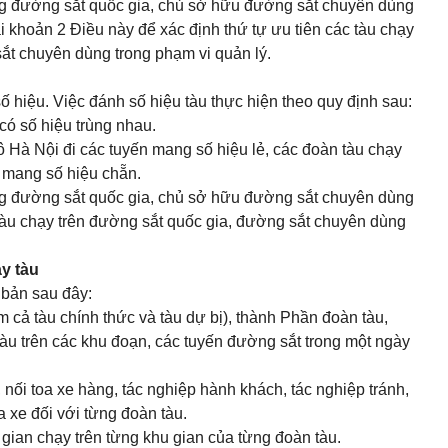
ng đường sắt quốc gia, chủ sở hữu đường sắt chuyên dùng
i khoản 2 Điều này để xác định thứ tự ưu tiên các tàu chạy
sắt chuyên dùng trong phạm vi quản lý.
ố hiệu. Việc đánh số hiệu tàu thực hiện theo quy định sau:
có số hiệu trùng nhau.
 Hà Nội đi các tuyến mang số hiệu lẻ, các đoàn tàu chạy
 mang số hiệu chẵn.
ng đường sắt quốc gia, chủ sở hữu đường sắt chuyên dùng
 tàu chạy trên đường sắt quốc gia, đường sắt chuyên dùng
y tàu
 bản sau đây:
m cả tàu chính thức và tàu dự bị), thành Phần đoàn tàu,
tàu trên các khu đoạn, các tuyến đường sắt trong một ngày
, nối toa xe hàng, tác nghiệp hành khách, tác nghiệp tránh,
a xe đối với từng đoàn tàu.
i gian chạy trên từng khu gian của từng đoàn tàu.