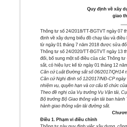
Quy định về xây d
giao t
__
Thông tư số
24/2018/TT-BGTVT
ngày 07 t
định về xây dựng biểu đồ chạy tàu và điều
từ ngày 01 tháng 7 năm 2018 được sửa đổi
Thông tư số
24/2020/TT-BGTVT
ngày 13 t
đổi, bổ sung một số điều của các Thông tư
sắt, có hiệu lực kể từ ngày 01 tháng 12 n
Căn cứ Luật Đường sắt số 06/2017/QH14 n
Căn cứ Nghị định số
12/2017/NĐ-CP
ngày 
nhiệm vụ, quyền hạn và cơ cấu tổ chức của
Theo đề nghị của Vụ trưởng Vụ Vận tải, C
Bộ trưởng Bộ Giao thông vận tải ban hành 
hành giao thông vận tải đường sắt.
Chươn
Điều 1. Phạm vi điều chỉnh
Thông tư này quy định việc xây dựng, công 