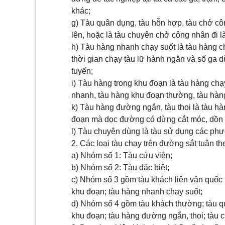
khác;
g) Tàu quân dụng, tàu hỗn hợp, tàu chở cô
lên, hoặc là tàu chuyên chở công nhân đi l
h) Tàu hàng nhanh chạy suốt là tàu hàng ch
thời gian chạy tàu lữ hành ngắn và số ga d
tuyến;
i) Tàu hàng trong khu đoạn là tàu hàng ch
nhanh, tàu hàng khu đoạn thường, tàu hàng
k) Tàu hàng đường ngắn, tàu thoi là tàu h
đoạn mà dọc đường có dừng cắt móc, dồn 
l) Tàu chuyên dùng là tàu sử dụng các phươ
2. Các loại tàu chạy trên đường sắt tuân th
a) Nhóm số 1: Tàu cứu viện;
b) Nhóm số 2: Tàu đặc biệt;
c) Nhóm số 3 gồm tàu khách liên vận quốc 
khu đoạn; tàu hàng nhanh chạy suốt;
d) Nhóm số 4 gồm tàu khách thường; tàu qu
khu đoạn; tàu hàng đường ngắn, thoi; tàu 