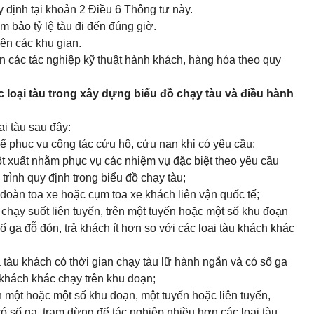
 định tại
khoản 2 Điều 6 Thông tư này
.
m bảo tỷ lệ tàu đi đến đúng giờ.
rên các khu gian.
ện các tác nghiệp kỹ thuật hành khách, hàng hóa theo quy
ác loại tàu trong xây dựng biểu đồ chạy tàu và điều hành
i tàu sau đây:
ể phục vụ công tác cứu hộ, cứu nạn khi có yêu cầu;
ột xuất nhằm phục vụ các nhiệm vụ đặc biệt theo yêu cầu
rình quy định trong biểu đồ chạy tàu;
 đoàn toa xe hoặc cụm toa xe khách liên vận quốc tế;
chạy suốt liên tuyến, trên một tuyến hoặc một số khu đoạn
ố ga đỗ đón, trả khách ít hơn so với các loại tàu khách khác
 tàu khách có thời gian chạy tàu lữ hành ngắn và có số ga
u khách khác chạy trên khu đoạn;
 một hoặc một số khu đoạn, một tuyến hoặc liên tuyến,
 có số ga, trạm dừng để tác nghiệp nhiều hơn các loại tàu