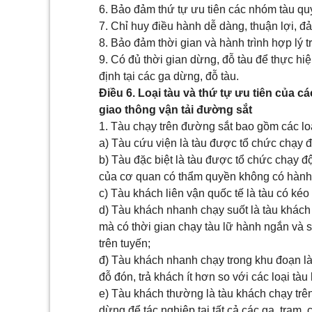
6. Bảo đảm thứ tự ưu tiên các nhóm tàu quy
7. Chỉ huy điều hành dễ dàng, thuận lợi, đả
8. Bảo đảm thời gian và hành trình hợp lý t
9. Có đủ thời gian dừng, đỗ tàu để thực hi
định tại các ga dừng, đỗ tàu.
Điều 6. Loại tàu và thứ tự ưu tiên của c
giao thông vận tải đường sắt
1. Tàu chạy trên đường sắt bao gồm các loạ
a) Tàu cứu viện là tàu được tổ chức chạy đ
b) Tàu đặc biệt là tàu được tổ chức chạy đ
của cơ quan có thẩm quyền không có hành t
c) Tàu khách liên vận quốc tế là tàu có kéo
d) Tàu khách nhanh chạy suốt là tàu khách 
mà có thời gian chạy tàu lữ hành ngắn và s
trên tuyến;
đ) Tàu khách nhanh chạy trong khu đoạn là
đỗ đón, trả khách ít hơn so với các loại tà
e) Tàu khách thường là tàu khách chạy trên
dừng để tác nghiệp tại tất cả các ga, trạm,