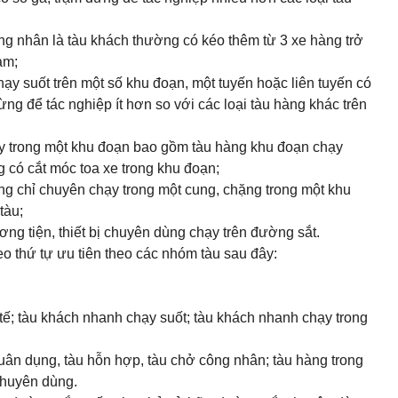
ng nhân là tàu khách thường có kéo thêm từ 3 xe hàng trở
àm;
ạy suốt trên một số khu đoạn, một tuyến hoặc liên tuyến có
ừng để tác nghiệp ít hơn so với các loại tàu hàng khác trên
ạy trong một khu đoạn bao gồm tàu hàng khu đoạn chạy
 có cắt móc toa xe trong khu đoạn;
àng chỉ chuyên chạy trong một cung, chặng trong một khu
tàu;
ng tiện, thiết bị chuyên dùng chạy trên đường sắt.
eo thứ tự ưu tiên theo các nhóm tàu sau đây:
tế; tàu khách nhanh chạy suốt; tàu khách nhanh chạy trong
ân dụng, tàu hỗn hợp, tàu chở công nhân; tàu hàng trong
chuyên dùng.