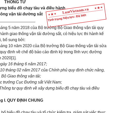
THÔNG TƯ
ựng biểu đồ chạy tàu và điều hành
hông vận tải đường sắt
Tình trạng hiệu lực: Đã biết
________________
háng 5 năm 2018 của Bộ trưởng Bộ Giao thông vận tải quy
 hành giao thông vận tải
đường sắt, có hiệu lực thi hành kể
, bổ sung bởi:
háng 10 năm 2020 của Bộ trưởng Bộ Giao thông vận tải sửa
 quy định về chế độ báo cáo định kỳ trong lĩnh vực đường
ăm 2020
[1]
.
gày 16 tháng 6 năm 2017;
10 tháng 02 năm 2017 của Chính phủ quy định chức năng,
 Bộ Giao thông vận tải;
ục trưởng Cục Đường sắt Việt Nam;
Thông tư quy định về xây dựng biểu đồ chạy tàu và điều
g I. QUY ĐỊNH CHUNG
bố biểu đồ chạy tàu và tổ chức kiểm tra, giám sát việc thực