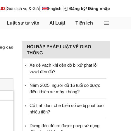
|
|
192
Gói dịch vụ & Giá
English
Đăng ký
/ Đăng nhập
Luật sư tư vấn
AI Luật
Tiện ích
HỎI ĐÁP PHÁP LUẬT VỀ GIAO
ng cao
THÔNG
Xe đè vạch khi đèn đỏ bị xử phạt lỗi
vượt đèn đỏ?
Năm 2025, người đủ 16 tuổi có được
điều khiển xe máy không?
Cố tình dán, che biển số xe bị phạt bao
nhiêu tiền?
Dừng đèn đỏ có được phép sử dụng