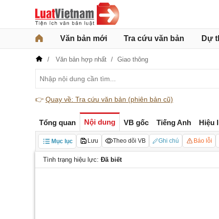
Văn bản mới
Tra cứu văn bản
Dự t
Văn bản hợp nhất
Giao thông
👉
Quay về: Tra cứu văn bản (phiên bản cũ)
Nội dung
Tổng quan
VB gốc
Tiếng Anh
Hiệu 
Lưu
Theo dõi VB
Ghi chú
Báo lỗi
Mục lục
Tình trạng hiệu lực:
Đã biết