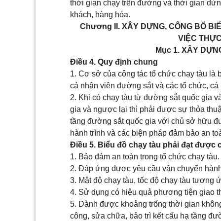
thời gian chạy trên đường và thời gian dừn
khách, hàng hóa.
Chương II. XÂY DỰNG, CÔNG BỐ BI
VIỆC THỰC
Mục 1. XÂY DỰN
Điều 4. Quy định chung
1. Cơ sở của công tác tổ chức chạy tàu là b
cả nhân viên đường sắt và các tổ chức, cá
2. Khi có chạy tàu từ đường sắt quốc gia 
gia và ngược lại thì phải được sự thỏa th
tầng đường sắt quốc gia với chủ sở hữu đ
hành trình và các biện pháp đảm bảo an to
Điều 5. Biểu đồ chạy tàu phải đạt được 
1. Bảo đảm an toàn trong tổ chức chạy tàu.
2. Đáp ứng được yêu cầu vận chuyển hành
3. Mật độ chạy tàu, tốc độ chạy tàu tương 
4. Sử dụng có hiệu quả phương tiện giao 
5. Dành được khoảng trống thời gian không 
công, sửa chữa, bảo trì kết cấu hạ tầng đư