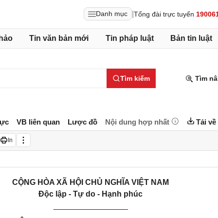
|
Danh mục
Tổng đài trực tuyến
19006
hảo
Tin văn bản mới
Tin pháp luật
Bản tin luật
Tìm kiếm
Tìm nâ
lực
VB liên quan
Lược đồ
Nội dung hợp nhất
Tải về
In
CỘNG HÒA XÃ HỘI CHỦ NGHĨA VIỆT NAM
Độc lập - Tự do - Hạnh phúc
_________________