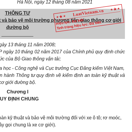
Hà Nội, ngày 12 tháng 08 năm 2021
THÔNG TƯ
t và bảo vệ môi trường phương tiện giao thông cơ giới
Hiệu lực: Đã biết
Tình trạng hiệu lực: Đã biết
đường bộ
____________
gày 13 tháng 11 năm 2008;
P ngày 10 tháng 02 năm 2017 của Chính phủ quy định chức
ức của Bộ Giao thông vận tải;
a học - Công nghệ và Cục trưởng Cục Đăng kiểm Việt Nam,
n hành Thông tư quy định về kiểm định an toàn kỹ thuật và
cơ giới đường bộ.
Chương I
UY ĐỊNH CHUNG
àn kỹ thuật và bảo vệ môi trường đối với xe ô tô; rơ moóc,
y gọi chung là xe cơ giới).