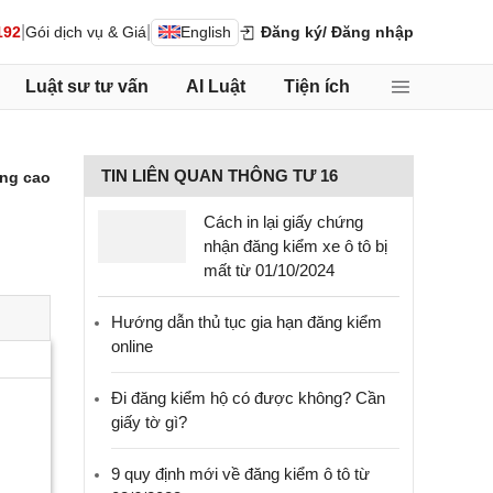
|
|
192
Gói dịch vụ & Giá
English
Đăng ký
/ Đăng nhập
Luật sư tư vấn
AI Luật
Tiện ích
TIN LIÊN QUAN THÔNG TƯ 16
ng cao
Cách in lại giấy chứng
nhận đăng kiểm xe ô tô bị
mất từ 01/10/2024
Hướng dẫn thủ tục gia hạn đăng kiểm
online
Đi đăng kiểm hộ có được không? Cần
giấy tờ gì?
9 quy định mới về đăng kiểm ô tô từ