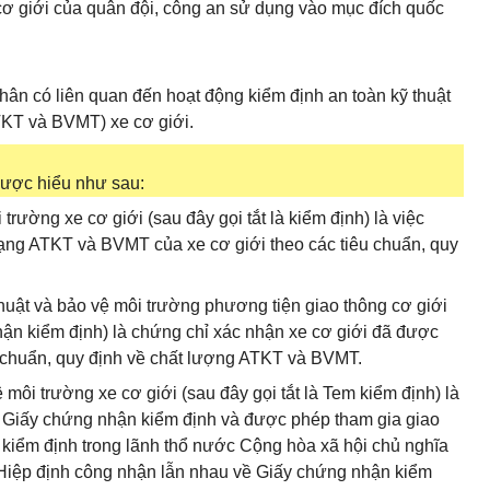
cơ giới của quân đội, công an sử dụng vào mục đích quốc
hân có liên quan đến hoạt động kiểm định an toàn kỹ thuật
ATKT và BVMT) xe cơ giới.
được hiểu như sau:
trường xe cơ giới (sau đây gọi tắt là kiểm định) là việc
 trạng ATKT và BVMT của xe cơ giới theo các tiêu chuẩn, quy
huật và bảo vệ môi trường phương tiện giao thông cơ giới
hận kiểm định) là chứng chỉ xác nhận xe cơ giới đã được
y chuẩn, quy định về chất lượng ATKT và BVMT.
 môi trường xe cơ giới (sau đây gọi tắt là Tem kiểm định) là
p Giấy chứng nhận kiểm định và được phép tham gia giao
 kiểm định trong lãnh thổ nước Cộng hòa xã hội chủ nghĩa
Hiệp định công nhận lẫn nhau về Giấy chứng nhận kiểm