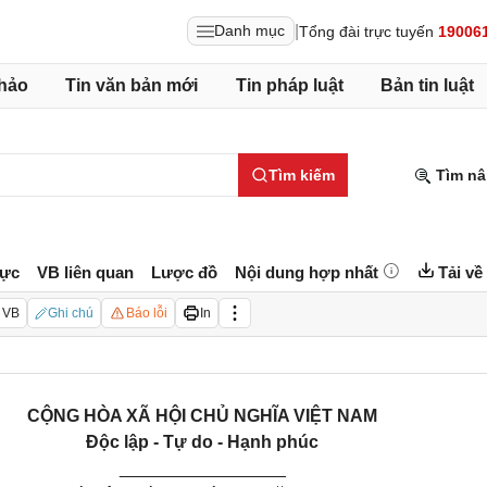
|
Danh mục
Tổng đài trực tuyến
19006
hảo
Tin văn bản mới
Tin pháp luật
Bản tin luật
Tìm kiếm
Tìm nâ
lực
VB liên quan
Lược đồ
Nội dung hợp nhất
Tải về
 VB
Ghi chú
Báo lỗi
In
CỘNG HÒA XÃ HỘI CHỦ NGHĨA VIỆT NAM
Độc lập - Tự do - Hạnh phúc
_________________