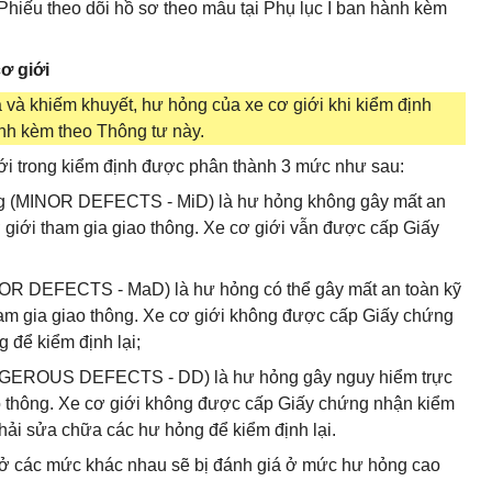
 Phiếu theo dõi hồ sơ theo mẫu tại Phụ lục I ban hành kèm
cơ giới
 và khiếm khuyết, hư hỏng của xe cơ giới khi kiểm định
ành kèm theo Thông tư này.
iới trong kiểm định được phân thành 3 mức như sau:
ng (MINOR DEFECTS - MiD) là hư hỏng không gây mất an
ơ giới tham gia giao thông. Xe cơ giới vẫn được cấp Giấy
JOR DEFECTS - MaD) là hư hỏng có thể gây mất an toàn kỹ
tham gia giao thông. Xe cơ giới không được cấp Giấy chứng
 để kiểm định lại;
ANGEROUS DEFECTS - DD) là hư hỏng gây nguy hiểm trực
iao thông. Xe cơ giới không được cấp Giấy chứng nhận kiểm
hải sửa chữa các hư hỏng để kiểm định lại.
 ở các mức khác nhau sẽ bị đánh giá ở mức hư hỏng cao