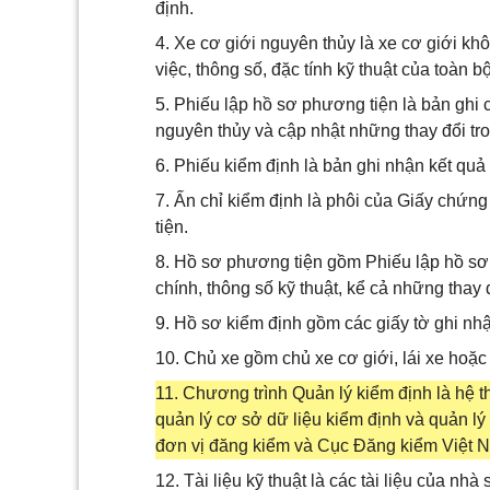
định.
4. Xe cơ giới nguyên thủy là xe cơ giới khô
việc, thông số, đặc tính kỹ thuật của toàn b
5. Phiếu lập hồ sơ phương tiện là bản ghi c
nguyên thủy và cập nhật những thay đổi tro
6. Phiếu kiểm định là bản ghi nhận kết quả
7. Ấn chỉ kiểm định là phôi của Giấy chứn
tiện.
8. Hồ sơ phương tiện gồm Phiếu lập hồ sơ 
chính, thông số kỹ thuật, kể cả những thay 
9. Hồ sơ kiểm định gồm các giấy tờ ghi nhậ
10. Chủ xe gồm chủ xe cơ giới, lái xe hoặc
11. Chương trình Quản lý kiểm định là h
quản lý cơ sở dữ liệu kiểm định và quản lý
đơn vị đăng kiểm và Cục Đăng kiểm Việt 
12. Tài liệu kỹ thuật là các tài liệu của n