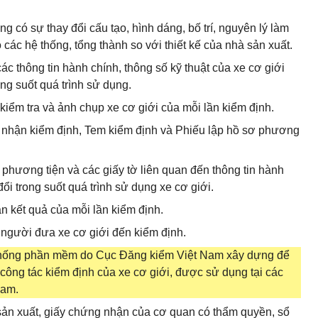
ng có sự thay đổi cấu tạo, hình dáng, bố trí, nguyên lý làm
ộ các hệ thống, tổng thành so với thiết kế của nhà sản xuất.
ác thông tin hành chính, thông số kỹ thuật của xe cơ giới
ng suốt quá trình sử dụng.
 kiểm tra và ảnh chụp xe cơ giới của mỗi lần kiểm định.
g nhận kiểm định, Tem kiểm định và Phiếu lập hồ sơ phương
phương tiện và các giấy tờ liên quan đến thông tin hành
đổi trong suốt quá trình sử dụng xe cơ giới.
n kết quả của mỗi lần kiểm định.
 người đưa xe cơ giới đến kiểm định.
ệ thống phần mềm do Cục Đăng kiểm Việt Nam xây dựng để
 công tác kiểm định của xe cơ giới, được sử dụng tại các
Nam.
hà sản xuất, giấy chứng nhận của cơ quan có thẩm quyền, sổ