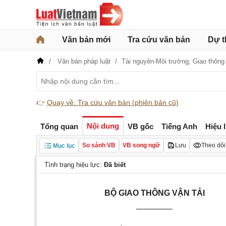
Văn bản mới
Tra cứu văn bản
Dự t
Văn bản pháp luật
Tài nguyên-Môi trường,
Giao thông
👉
Quay về: Tra cứu văn bản (phiên bản cũ)
Nội dung
Tổng quan
VB gốc
Tiếng Anh
Hiệu 
So sánh VB
VB song ngữ
Lưu
Theo dõi
Mục lục
Tình trạng hiệu lực:
Đã biết
BỘ GIAO THÔNG VẬN TẢI
________