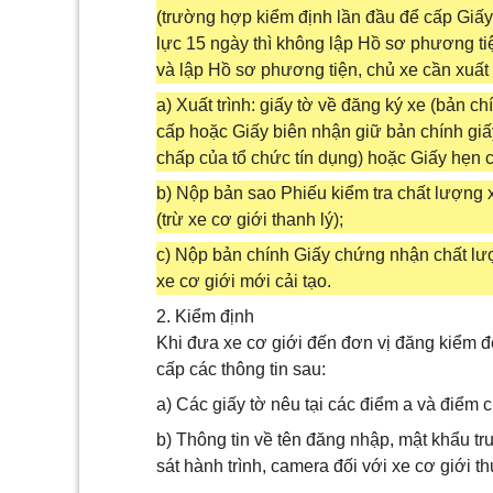
(trường hợp kiểm định lần đầu để cấp Giấy
lực 15 ngày thì không lập Hồ sơ phương ti
và lập Hồ sơ phương tiện, chủ xe cần xuất t
a) Xuất trình: giấy tờ về đăng ký xe (bản
cấp hoặc Giấy biên nhận giữ bản chính gi
chấp của tổ chức tín dụng) hoặc Giấy hẹn 
b) Nộp bản sao Phiếu kiểm tra chất lượng x
(trừ xe cơ giới thanh lý);
c) Nộp bản chính Giấy chứng nhận chất lư
xe cơ giới mới cải tạo.
2. Kiểm định
Khi đưa xe cơ giới đến đơn vị đăng kiểm để
cấp các thông tin sau:
a) Các giấy tờ nêu tại các điểm a và điểm 
b) Thông tin về tên đăng nhập, mật khẩu truy
sát hành trình, camera đối với xe cơ giới th