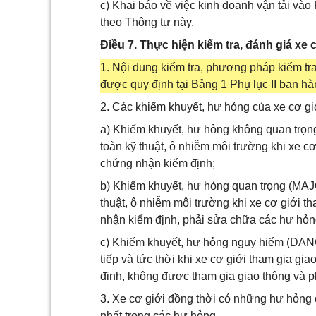
c) Khai báo về việc kinh doanh vận tải vào
theo Thông tư này.
Điều 7. Thực hiện kiểm tra, đánh giá xe 
1. Nội dung kiểm tra, phương pháp kiểm tra
được quy định tại Bảng 1 Phụ lục II ban h
2. Các khiếm khuyết, hư hỏng của xe cơ g
a) Khiếm khuyết, hư hỏng không quan trọ
toàn kỹ thuật, ô nhiễm môi trường khi xe c
chứng nhận kiểm định;
b) Khiếm khuyết, hư hỏng quan trọng (MA
thuật, ô nhiễm môi trường khi xe cơ giới 
nhận kiểm định, phải sửa chữa các hư hỏng
c) Khiếm khuyết, hư hỏng nguy hiểm (D
tiếp và tức thời khi xe cơ giới tham gia g
định, không được tham gia giao thông và p
3. Xe cơ giới đồng thời có những hư hỏng
nhất trong các hư hỏng.