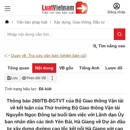
Đăng nhập
Văn bản pháp luật
Xây dựng,
Giao thông,
Đầu tư
Tìm nâng cao
👉
Quay về: Tra cứu văn bản (phiên bản cũ)
Tổng quan
Nội dung
VB gốc
Tiếng Anh
Lược đồ
Lưu
Theo dõi VB
Tình trạng hiệu lực:
Đã biết
Thông báo 260/TB-BGTVT của Bộ Giao thông Vận tải
về kết luận của Thứ trưởng Bộ Giao thông Vận tải
Nguyễn Ngọc Đông tại buổi làm việc với Lãnh đạo Ủy
ban nhân dân các tỉnh Yên Bái, Hà Giang về Dự án đầu
tư xây dựng đường cao tốc kết nối Hà Giang với cao