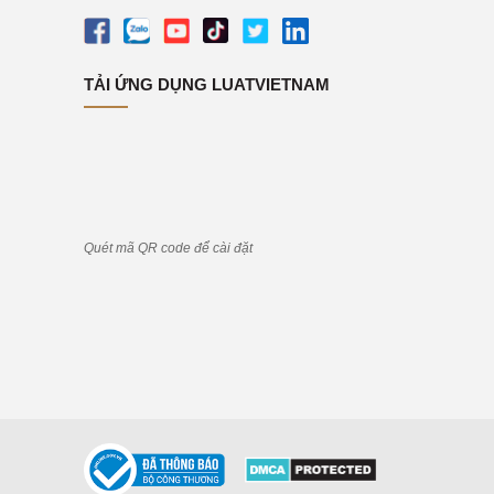
TẢI ỨNG DỤNG LUATVIETNAM
Quét mã QR code để cài đặt