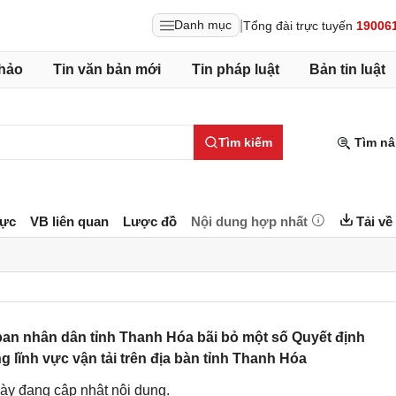
|
Danh mục
Tổng đài trực tuyến
19006
hảo
Tin văn bản mới
Tin pháp luật
Bản tin luật
Tìm kiếm
Tìm nâ
lực
VB liên quan
Lược đồ
Nội dung hợp nhất
Tải về
an nhân dân tỉnh Thanh Hóa bãi bỏ một số Quyết định
g lĩnh vực vận tải trên địa bàn tỉnh Thanh Hóa
ày đang cập nhật nội dung.