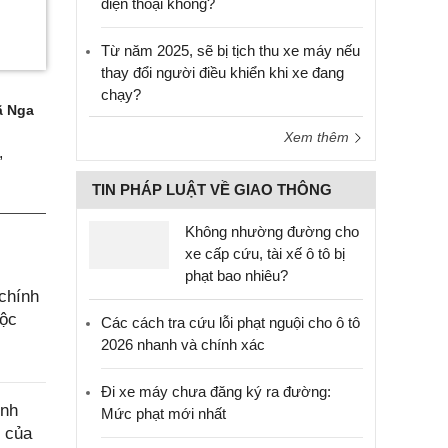
điện thoại không?
Từ năm 2025, sẽ bị tịch thu xe máy nếu
thay đổi người điều khiển khi xe đang
chạy?
 Nga
Xem thêm
,
TIN PHÁP LUẬT VỀ GIAO THÔNG
Không nhường đường cho
xe cấp cứu, tài xế ô tô bị
phạt bao nhiêu?
chính
uộc
Các cách tra cứu lỗi phạt nguội cho ô tô
2026 nhanh và chính xác
Đi xe máy chưa đăng ký ra đường:
ính
Mức phạt mới nhất
c của