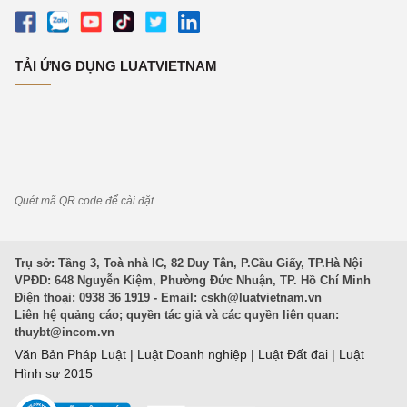
TẢI ỨNG DỤNG LUATVIETNAM
Quét mã QR code để cài đặt
Trụ sở: Tầng 3, Toà nhà IC, 82 Duy Tân, P.Cầu Giấy, TP.Hà Nội
VPĐD: 648 Nguyễn Kiệm, Phường Đức Nhuận, TP. Hồ Chí Minh
Điện thoại: 0938 36 1919 - Email:
cskh@luatvietnam.vn
Liên hệ quảng cáo; quyền tác giả và các quyền liên quan:
thuybt@incom.vn
Văn Bản Pháp Luật
|
Luật Doanh nghiệp
|
Luật Đất đai
|
Luật
Hình sự 2015