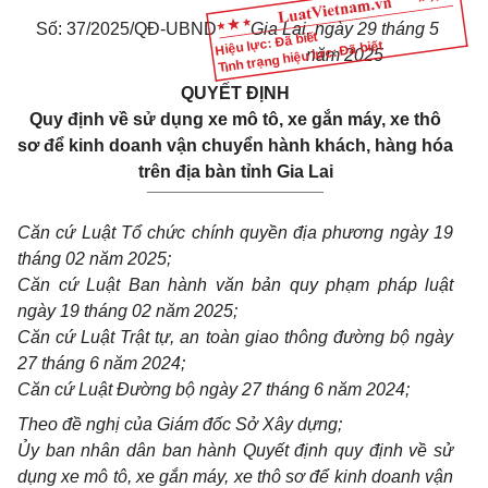
Số: 37/2025/QĐ-UBND
Gia Lai, ngày 29 tháng 5
Hiệu lực: Đã biết
Tình trạng hiệu lực: Đã biết
năm 2025
QUYẾT ĐỊNH
Quy định về sử dụng xe mô tô, xe gắn máy, xe thô
sơ để kinh doanh vận chuyển hành khách, hàng hóa
trên địa bàn tỉnh Gia Lai
__________________
Căn cứ Luật Tổ chức chính quyền địa phương ngày 19
tháng 02 năm 2025;
Căn cứ Luật Ban hành văn bản quy phạm pháp luật
ngày 19 tháng 02 năm 2025;
Căn cứ Luật Trật tự, an toàn giao thông đường bộ ngày
27 tháng 6 năm 2024;
Căn cứ Luật Đường bộ ngày 27 tháng 6 năm 2024;
Theo đề nghị của Giám đốc Sở Xây dựng;
Ủy ban nhân dân ban hành Quyết định quy định về sử
dụng xe mô tô, xe gắn máy, xe thô sơ để kinh doanh vận