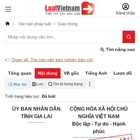
Đăng nhập
Văn bản pháp luật
Giao thông
Tìm nâng cao
👉
Quay về: Tra cứu văn bản (phiên bản cũ)
Tổng quan
Nội dung
VB gốc
Tiếng Anh
Lược đồ
Lưu
Tìm từ trong trang
Mục lục
Tình trạng hiệu lực:
Đã biết
ỦY BAN NHÂN DÂN
CỘNG HÒA XÃ HỘI CHỦ
TỈNH GIA LAI
NGHĨA VIỆT NAM
______
Độc lập - Tự do - Hạnh
phúc
__________________