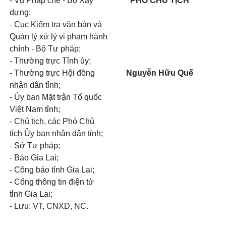
- Vụ Pháp chế - Bộ Xây
PHÓ CHỦ TỊCH
dựng;
- Cục Kiểm tra văn bản và
Quản lý xử lý vi phạm hành
chính - Bộ Tư pháp;
- Thường trực Tỉnh ủy;
- Thường trực Hội đồng
Nguyễn Hữu Quế
nhân dân tỉnh;
- Ủy ban Mặt trận Tổ quốc
Việt Nam tỉnh;
- Chủ tịch, các Phó Chủ
tịch Ủy ban nhân dân tỉnh;
- Sở Tư pháp;
- Báo Gia Lai;
- Công báo tỉnh Gia Lai;
- Cổng thông tin điện tử
tỉnh Gia Lai;
- Lưu: VT, CNXD, NC.