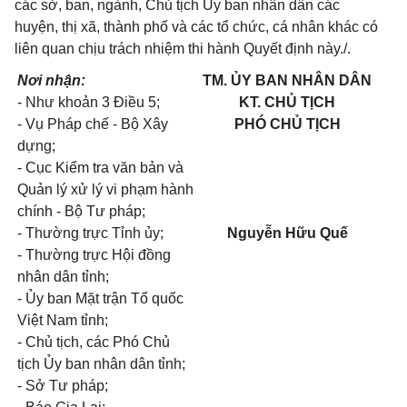
các sở, ban, ngành, Chủ tịch Ủy ban nhân dân các
huyện, thị xã, thành phố và các tổ chức, cá nhân khác có
liên quan chịu trách nhiệm thi hành Quyết định này./.
Nơi nhận:
TM. ỦY BAN NHÂN DÂN
- Như khoản 3 Điều 5;
KT. CHỦ TỊCH
- Vụ Pháp chế - Bộ Xây
PHÓ CHỦ TỊCH
dựng;
- Cục Kiểm tra văn bản và
Quản lý xử lý vi phạm hành
chính - Bộ Tư pháp;
- Thường trực Tỉnh ủy;
Nguyễn Hữu Quế
- Thường trực Hội đồng
nhân dân tỉnh;
- Ủy ban Mặt trận Tổ quốc
Việt Nam tỉnh;
- Chủ tịch, các Phó Chủ
tịch Ủy ban nhân dân tỉnh;
- Sở Tư pháp;