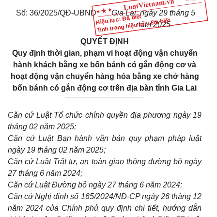
Số: 36/2025/QĐ-UBND
Gia Lai, ngày 29 tháng 5
Hiệu lực: Đã biết
Tình trạng hiệu lực: Đã biết
năm 2025
QUYẾT ĐỊNH
Quy định thời gian, phạm vi hoạt động vận chuyển
hành khách bằng xe bốn bánh có gắn động cơ và
hoạt động vận chuyển hàng hóa bằng xe chở hàng
bốn bánh có gắn động cơ trên địa bàn tỉnh Gia Lai
__________________
Căn cứ Luật Tổ chức chính quyền địa phương ngày 19
tháng 02 năm 2025;
Căn cứ Luật Ban hành văn bản quy phạm pháp luật
ngày 19 tháng 02 năm 2025;
Căn cứ Luật Trật tự, an toàn giao thông đường bộ ngày
27 tháng 6 năm 2024;
Căn cứ Luật Đường bộ ngày 27 tháng 6 năm 2024;
Căn cứ Nghị định số 165/2024/NĐ-CP ngày 26 tháng 12
năm 2024 của Chính phủ quy định chi tiết, hướng dẫn