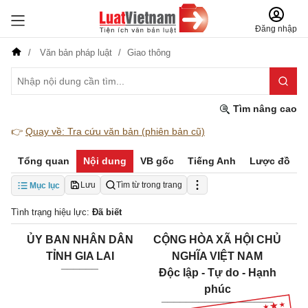
Đăng nhập
Văn bản pháp luật
Giao thông
Tìm nâng cao
👉
Quay về: Tra cứu văn bản (phiên bản cũ)
Tổng quan
Nội dung
VB gốc
Tiếng Anh
Lược đồ
Lưu
Tìm từ trong trang
Mục lục
Tình trạng hiệu lực:
Đã biết
ỦY BAN NHÂN DÂN
CỘNG HÒA XÃ HỘI CHỦ
TỈNH GIA LAI
NGHĨA VIỆT NAM
______
Độc lập - Tự do - Hạnh
phúc
__________________