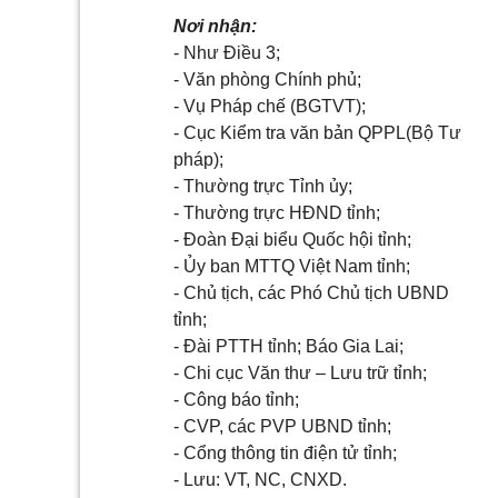
Nơi nhận:
- Như Điều 3;
- Văn phòng Chính phủ;
- Vụ Pháp chế (BGTVT);
- Cục Kiểm tra văn bản QPPL(Bộ Tư
pháp);
- Thường trực Tỉnh ủy;
- Thường trực HĐND tỉnh;
- Đoàn Đại biểu Quốc hội tỉnh;
- Ủy ban MTTQ Việt Nam tỉnh;
- Chủ tịch, các Phó Chủ tịch UBND
tỉnh;
- Đài PTTH tỉnh; Báo Gia Lai;
- Chi cục Văn thư – Lưu trữ tỉnh;
- Công báo tỉnh;
- CVP, các PVP UBND tỉnh;
- Cổng thông tin điện tử tỉnh;
- Lưu: VT, NC, CNXD.