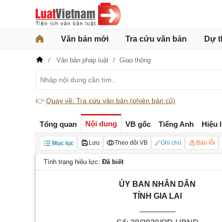
Văn bản mới
Tra cứu văn bản
Dự t
Văn bản pháp luật
Giao thông
👉
Quay về: Tra cứu văn bản (phiên bản cũ)
Nội dung
Tổng quan
VB gốc
Tiếng Anh
Hiệu 
Lưu
Theo dõi VB
Ghi chú
Báo lỗi
Mục lục
Tình trạng hiệu lực:
Đã biết
ỦY BAN NHÂN DÂN
TỈNH
GIA LAI
________