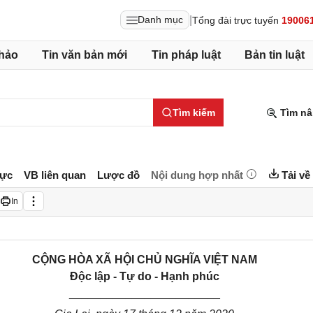
|
Danh mục
Tổng đài trực tuyến
19006
hảo
Tin văn bản mới
Tin pháp luật
Bản tin luật
Tìm kiếm
Tìm nâ
lực
VB liên quan
Lược đồ
Nội dung hợp nhất
Tải về
In
CỘNG HÒA XÃ HỘI CHỦ NGHĨA VIỆT NAM
Độc lập - Tự do - Hạnh phúc
________________________