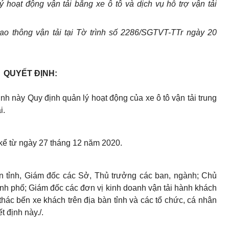
ý hoạt động vận tải bằng xe ô tô và dịch vụ hỗ trợ vận tải
o thông vận tải tại Tờ trình số 2286/SGTVT-TTr ngày 20
QUYẾT ĐỊNH:
h này Quy định quản lý hoạt động của xe ô tô vận tải trung
i.
 kể từ ngày 27 tháng 12 năm 2020.
tỉnh, Giám đốc các Sở, Thủ trưởng các ban, ngành; Chủ
hành phố; Giám đốc các đơn vị kinh doanh vận tải hành khách
 thác bến xe khách trên địa bàn tỉnh và các tổ chức, cá nhân
ết định này
./.