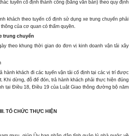
 thác tuyến cố định thành công (bằng văn bản) theo quy định
ành khách theo tuyến cố định sử dụng xe trung chuyển phải
ao thông của cơ quan có thẩm quyền.
xe trung chuyển
ngày theo
khung thời gian do đơn vị kinh doanh vận tải xây
h
 hành khách đi các tuyến vận tải cố định tại các vị trí được
. Khi dừng, đỗ để đón, trả hành khách phải thực hiện đúng
nh tại Điều 18, Điều 19 của Luật Giao thông đường bộ năm
II.
TỔ CHỨC THỰC HIỆN
tham mưu, giúp Ủy ban nhân dân tỉnh quản lý nhà nước về