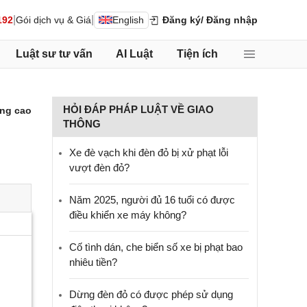
|
|
192
Gói dịch vụ & Giá
English
Đăng ký
/ Đăng nhập
Luật sư tư vấn
AI Luật
Tiện ích
HỎI ĐÁP PHÁP LUẬT VỀ GIAO
ng cao
THÔNG
Xe đè vạch khi đèn đỏ bị xử phạt lỗi
vượt đèn đỏ?
Năm 2025, người đủ 16 tuổi có được
điều khiển xe máy không?
Cố tình dán, che biển số xe bị phạt bao
nhiêu tiền?
Dừng đèn đỏ có được phép sử dụng