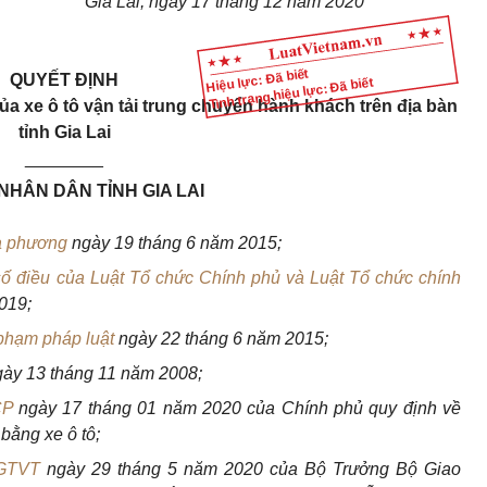
Gia Lai, ngày 17 tháng 12 năm 2020
Hiệu lực: Đã biết
QUYẾT ĐỊNH
Tình trạng hiệu lực: Đã biết
ủa xe ô tô vận tải trung chuyển hành khách trên địa bàn
tỉnh Gia Lai
________
NHÂN DÂN TỈNH GIA LAI
ịa phương
ngày 19 tháng 6 năm 2015;
số điều của Luật Tổ chức Chính phủ và Luật Tổ chức chính
019;
 phạm pháp luật
ngày 22 tháng 6 năm 2015;
gày 13 tháng 11 năm 2008;
CP
ngày 17 tháng 01 năm 2020 của Chính phủ
quy định về
bằng xe ô tô;
BGTVT
ngày
29 tháng 5 năm 2020 của Bộ Trưởng Bộ Giao