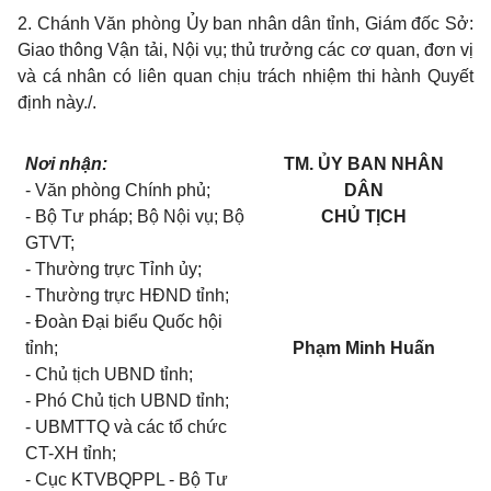
2. Chánh Văn phòng Ủy ban nhân dân tỉnh, Giám đốc Sở:
Giao thông Vận tải, Nội vụ; thủ trưởng các cơ quan, đơn vị
và cá nhân có liên quan chịu trách nhiệm thi hành Quyết
định này./.
Nơi nhận:
TM. ỦY BAN NHÂN
- Văn phòng Chính phủ;
DÂN
- Bộ Tư pháp; Bộ Nội vụ; Bộ
CHỦ TỊCH
GTVT;
-
Thường trực Tỉnh ủy;
- Thường trực HĐND tỉnh;
- Đoàn Đại biểu Quốc hội
tỉnh;
Phạm Minh Huấn
- Chủ tịch UBND tỉnh;
- Phó Chủ tịch UBND tỉnh;
- UBMTTQ và các tổ chức
CT-XH tỉnh;
- Cục KTVBQPPL - Bộ Tư