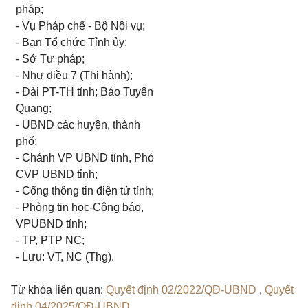
pháp;
- Vụ Pháp chế - Bộ Nội vụ;
- Ban Tổ chức Tỉnh ủy;
- Sở Tư pháp;
- Như điều 7 (Thi hành);
- Đài PT-TH tỉnh; Báo Tuyên
Quang;
- UBND các huyện, thành
phố;
- Chánh VP UBND tỉnh, Phó
CVP UBND tỉnh;
- Cổng thông tin điện tử tỉnh;
- Phòng tin học-Công báo,
VPUBND tỉnh;
- TP, PTP NC;
- Lưu: VT, NC (Thg).
Từ khóa liên quan:
Quyết định 02/2022/QĐ-UBND
,
Quyết
định 04/2025/QĐ-UBND