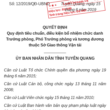
Số: 12/2019/QĐ-UBND
Tuyên Quang, ngày 15
Hiệu lực: Đã biết
tháng 6 năm 2019
Tình trạng hiệu lực: Đã biết
QUYẾT ĐỊNH
Q
uy định tiêu chuẩn, điều kiện bổ nhiệm chức danh
T
rưởng phòng, Phó Trưởng phòng và tương đương
thuộc
S
ở
G
iao thông
V
ận tải
__________
ỦY BAN NHÂN DÂN TỈNH TUYÊN QUANG
Căn cứ Luật Tổ chức Chính quyền địa phương ngày 19
tháng 6 năm 2015;
Căn cứ Luật Cán bộ, công chức ngày 13 tháng 11 năm
2008;
Căn cứ Luật Viên chức ngày 15 tháng 11 năm 2010;
Căn cứ Luật Ban hành văn bản quy phạm pháp luật ngày