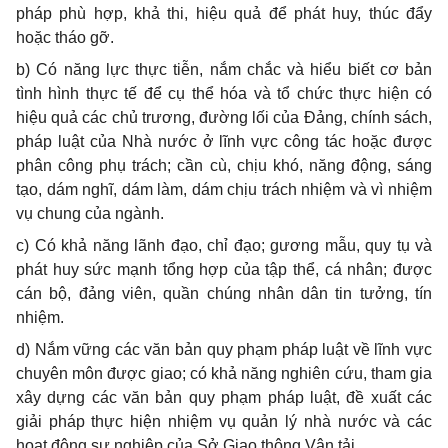
pháp phù hợp, khả thi, hiệu quả để phát huy, thúc đẩy
hoặc tháo gỡ.
b) Có năng lực thực tiễn, nắm chắc và hiểu biết cơ bản
tình hình thực tế để cụ thể hóa và tổ chức thực hiện có
hiệu quả các chủ trương, đường lối của Đảng, chính sách,
pháp luật của Nhà nước ở lĩnh vực công tác hoặc được
phân công phụ trách; cần cù, chịu khó, năng động, sáng
tạo, dám nghĩ, dám làm, dám chịu trách nhiệm và vì nhiệm
vụ chung của ngành.
c) Có khả năng lãnh đạo, chỉ đạo; gương mẫu, quy tụ và
phát huy sức mạnh tổng hợp của tập thể, cá nhân; được
cán bộ, đảng viên, quần chúng nhân dân tin tưởng, tín
nhiệm.
d) Nắm vững các văn bản quy phạm pháp luật về lĩnh vực
chuyên môn được giao; có khả năng nghiên cứu, tham gia
xây dựng các văn bản quy phạm pháp luật, đề xuất các
giải pháp thực hiện nhiệm vụ quản lý nhà nước và các
hoạt động sự nghiệp của Sở Giao thông Vận tải.