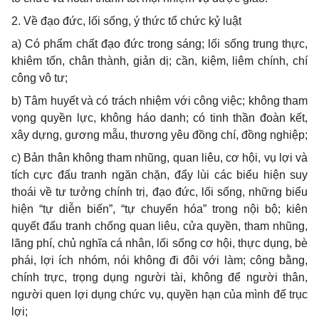
2. Về đạo đức, lối sống, ý thức tổ chức kỷ luật
a) Có phẩm chất đạo đức trong sáng; lối sống trung thực,
khiêm tốn, chân thành, giản dị; cần, kiệm, liêm chính, chí
công vô tư;
b) Tâm huyết và có trách nhiệm với công việc; không tham
vọng quyền lực, không háo danh; có tinh thần đoàn kết,
xây dựng, gương mẫu, thương yêu đồng chí, đồng nghiệp;
c) Bản thân không tham nhũng, quan liêu, cơ hội, vụ lợi và
tích cực đấu tranh ngăn chặn, đẩy lùi các biểu hiện suy
thoái về tư tưởng chính trị, đạo đức, lối sống, những biểu
hiện “tự diễn biến”, “tự chuyển hóa” trong nội bộ; kiên
quyết đấu tranh chống quan liêu, cửa quyền, tham nhũng,
lãng phí, chủ nghĩa cá nhân, lối sống cơ hội, thực dụng, bè
phái, lợi ích nhóm, nói không đi đôi với làm; công bằng,
chính trực, trọng dụng người tài, không để người thân,
người quen lợi dụng chức vụ, quyền hạn của mình để trục
lợi;