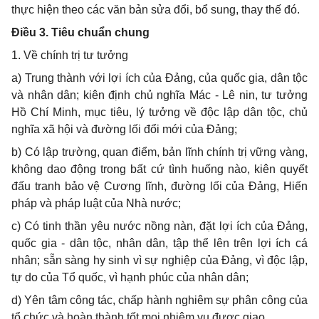
thực hiện theo các văn bản sửa đổi, bổ sung, thay thế đó.
Điều 3. Tiêu chuẩn chung
1. Về chính trị tư tưởng
a) Trung thành với lợi ích của Đảng, của quốc gia, dân tộc
và nhân dân; kiên định chủ nghĩa Mác - Lê nin, tư tưởng
Hồ Chí Minh, mục tiêu, lý tưởng về độc lập dân tộc, chủ
nghĩa xã hội và đường lối đổi mới của Đảng;
b) Có lập trường, quan điểm, bản lĩnh chính trị vững vàng,
không dao động trong bất cứ tình huống nào, kiên quyết
đấu tranh bảo vệ Cương lĩnh, đường lối của Đảng, Hiến
pháp và pháp luật của Nhà nước;
c) Có tinh thần yêu nước nồng nàn, đặt lợi ích của Đảng,
quốc gia - dân tộc, nhân dân, tập thể lên trên lợi ích cá
nhân; sẵn sàng hy sinh vì sự nghiệp của Đảng, vì độc lập,
tự do của Tổ quốc, vì hạnh phúc của nhân dân;
d) Yên tâm công tác, chấp hành nghiêm sự phân công của
tổ chức và hoàn thành tốt mọi nhiệm vụ được giao.