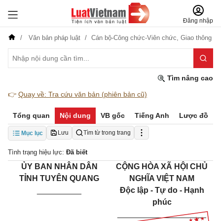
Đăng nhập
Văn bản pháp luật
Cán bộ-Công chức-Viên chức,
Giao thông
Tìm nâng cao
👉
Quay về: Tra cứu văn bản (phiên bản cũ)
Tổng quan
Nội dung
VB gốc
Tiếng Anh
Lược đồ
Lưu
Tìm từ trong trang
Mục lục
Tình trạng hiệu lực:
Đã biết
ỦY BAN NHÂN DÂN
CỘNG HÒA XÃ HỘI CHỦ
TỈNH TUYÊN QUANG
NGHĨA VIỆT NAM
__________
Độc lập - Tự do - Hạnh
phúc
____________________