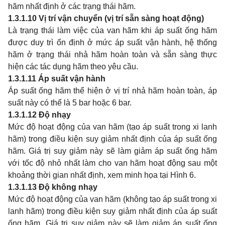
hãm nhất định ở các trạng thái hãm.
1.3.1.10
Vị trí vận chuyển (vị trí sẵn sàng hoạt động)
Là trạng thái làm việc của van hãm khi áp suất ống hãm
được duy trì ổn định ở mức áp suất vận hành, hệ thống
hãm ở trạng thái nhả hãm hoàn toàn và sẵn sàng thực
hiện các tác dụng hãm theo yêu cầu.
1.3.1.11
Áp suất vận hành
Áp suất ống hãm thể hiện ở vị trí nhả hãm hoàn toàn, áp
suất này có thể là 5 bar hoặc 6 bar.
1.3.1.12
Độ nhạy
Mức độ hoạt động của van hãm (tạo áp suất trong xi lanh
hãm) trong điều kiện suy giảm nhất định của áp suất ống
hãm. Giá trị suy giảm này sẽ làm giảm áp suất ống hãm
với tốc độ nhỏ nhất làm cho van hãm hoạt động sau một
khoảng thời gian nhất định, xem minh họa tại Hình 6.
1.3.1.13
Độ không nhạy
Mức độ hoạt động của van hãm (không tạo áp suất trong xi
lanh hãm) trong điều kiện suy giảm nhất định của áp suất
ống hãm. Giá trị suy giảm này sẽ làm giảm áp suất ống