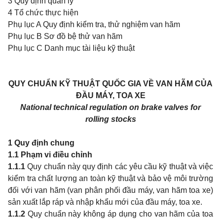
3 Quy định quản lý
4 Tổ chức thực hiện
Phụ lục A Quy định kiểm tra, thử nghiệm van hãm
Phụ lục B Sơ đồ bệ thử van hãm
Phụ lục C Danh mục tài liệu kỹ thuật
QUY CHUẨN KỸ THUẬT QUỐC GIA VỀ VAN HÃM CỦA
ĐẦU MÁY, TOA XE
National technical regulation on brake valves for
rolling stocks
1
Quy định chung
1.1
Phạm vi điều chỉnh
1.1.1
Quy chuẩn này quy định các yêu cầu kỹ thuật và việc
kiểm tra chất lượng an toàn kỹ thuật và bảo vệ môi trường
đối với van hãm (van phân phối đầu máy, van hãm toa xe)
sản xuất lắp ráp và nhập khẩu mới của đầu máy, toa xe.
1.1.2
Quy chuẩn này không áp dụng cho van hãm của toa