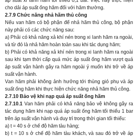
áp suất xi lanh hãm tối thiểu 0,1 bar. Việc này thực hiện
cho dải áp suất ống hãm đối với hãm thường.
2.7.9
Chức năng nhả hãm thủ công
Nếu van hãm có bộ phận để nhả hãm thủ công, bộ phận
này phải có các chức năng sau:
a) Phải có khả năng xả khí nén trong xi lanh hãm ra ngoài,
và từ đó là nhả hãm hoàn toàn sau khi tác dụng hãm;
b) Phải có khả năng xả khí nén trong xi lanh hãm ra ngoài
sau khi tạm thời cấp quá mức áp suất ống hãm vượt quá
áp suất vận hành gây ra hãm ngoài ý muốn khi trở về áp
suất vận hành.
Van hãm phải không ảnh hưởng tới thùng gió phụ và áp
suất ống hãm khi thực hiện chức năng nhả hãm thủ công.
2.7.10
Bảo vệ khi nạp quá áp suất ống hãm
2.7.10.1
Van hãm phải có khả năng bảo vệ không gây ra
tác dụng hãm khi nạp quá áp suất ống hãm tối thiểu 1 bar
trên áp suất vận hành và duy trì trong thời gian tối thiểu:
a) t = 40 s ở chế độ hãm tàu hàng;
b) t = 10 s ở chế độ hãm tàu khách, và sau đó trở về áp