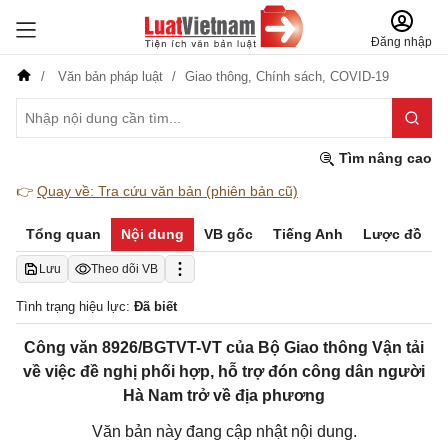
Đăng nhập
Văn bản pháp luật
Giao thông,
Chính sách,
COVID-19
Tìm nâng cao
👉
Quay về: Tra cứu văn bản (phiên bản cũ)
Tổng quan
Nội dung
VB gốc
Tiếng Anh
Lược đồ
Lưu
Theo dõi VB
Tình trạng hiệu lực:
Đã biết
Công văn 8926/BGTVT-VT của Bộ Giao thông Vận tải
về việc đề nghị phối hợp, hỗ trợ đón công dân người
Hà Nam trở về địa phương
Văn bản này đang cập nhật nội dung.