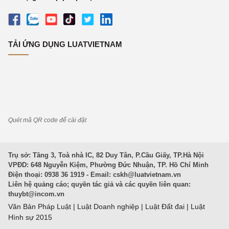
TẢI ỨNG DỤNG LUATVIETNAM
Quét mã QR code để cài đặt
Trụ sở: Tầng 3, Toà nhà IC, 82 Duy Tân, P.Cầu Giấy, TP.Hà Nội
VPĐD: 648 Nguyễn Kiệm, Phường Đức Nhuận, TP. Hồ Chí Minh
Điện thoại: 0938 36 1919 - Email:
cskh@luatvietnam.vn
Liên hệ quảng cáo; quyền tác giả và các quyền liên quan:
thuybt@incom.vn
Văn Bản Pháp Luật
|
Luật Doanh nghiệp
|
Luật Đất đai
|
Luật
Hình sự 2015