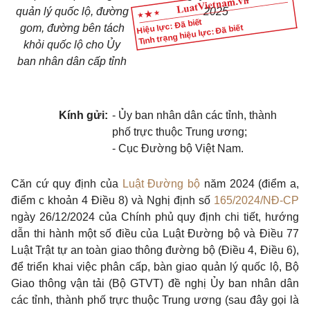
quản lý quốc lộ, đường
2025
Hiệu lực: Đã biết
Tình trạng hiệu lực: Đã biết
gom, đường bên tách
khỏi quốc lộ cho Ủy
ban nhân dân cấp tỉnh
Kính gửi:
- Ủy ban nhân dân các tỉnh, thành
phố trực thuộc Trung ương;
- Cục Đường bộ Việt Nam.
Căn cứ quy định của
Luật Đường bộ
năm 2024 (điểm a,
điểm c khoản 4 Điều 8)
và Nghị định số
165/2024/NĐ-CP
ngày 26/12/2024 của Chính phủ quy định chi tiết, hướng
dẫn thi hành một số điều của Luật
Đường bộ và
Điều 77
Luật Trật tự an toàn giao thông đường bộ
(
Điều 4, Điều 6
),
để triển khai việc phân cấp, bàn giao quản lý quốc lộ, Bộ
Giao thông vận tải (Bộ GTVT) đề nghị Ủy ban nhân dân
các tỉnh, thành phố trực thuộc Trung ương (sau đây gọi là