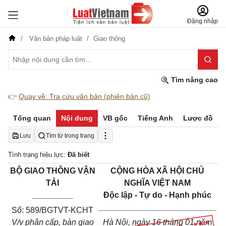
Đăng nhập
Văn bản pháp luật
Giao thông
Tìm nâng cao
👉
Quay về: Tra cứu văn bản (phiên bản cũ)
Tổng quan
Nội dung
VB gốc
Tiếng Anh
Lược đồ
Lưu
Tìm từ trong trang
Tình trạng hiệu lực:
Đã biết
BỘ GIAO THÔNG VẬN
CỘNG HÒA XÃ HỘI CHỦ
TẢI
NGHĨA VIỆT NAM
_________
Độc lập - Tự do - Hạnh phúc
__________________________
Số: 589/BGTVT-KCHT
V/v phân cấp, bàn giao
Hà Nội, ngày 16 tháng 01 năm