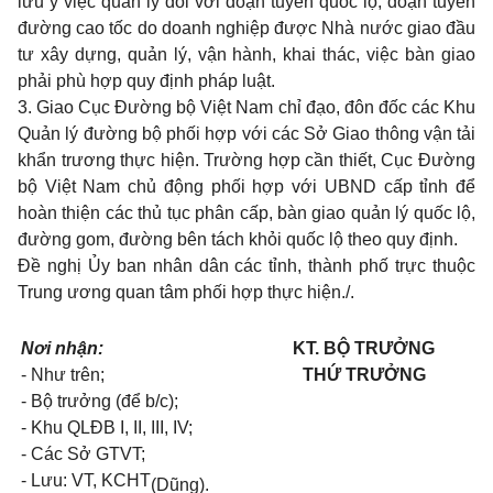
lưu ý việc quản lý đối với đoạn tuyến quốc lộ, đoạn tuyến
đường cao tốc do doanh nghiệp được Nhà nước giao đầu
tư xây dựng, quản lý, vận hành, khai thác, việc bàn giao
phải phù hợp quy định pháp luật.
3. Giao Cục Đường bộ Việt Nam chỉ đạo, đôn đốc các Khu
Quản lý đường bộ phối hợp với các Sở Giao thông vận tải
khẩn trương thực hiện. Trường hợp cần thiết, Cục Đường
bộ Việt Nam chủ động phối hợp với UBND cấp tỉnh để
hoàn thiện các thủ tục phân cấp, bàn giao quản lý quốc lộ,
đường gom, đường bên tách khỏi quốc lộ theo quy định.
Đề nghị Ủy ban nhân dân các tỉnh, thành phố trực thuộc
Trung ương quan tâm phối hợp thực hiện./.
Nơi nhận:
KT. BỘ TRƯỞNG
- Như trên;
THỨ TRƯỞNG
- Bộ trưởng (để b/c);
- Khu QLĐB I, II, III, IV;
- Các Sở GTVT;
- Lưu: VT, KCHT
(Dũng).