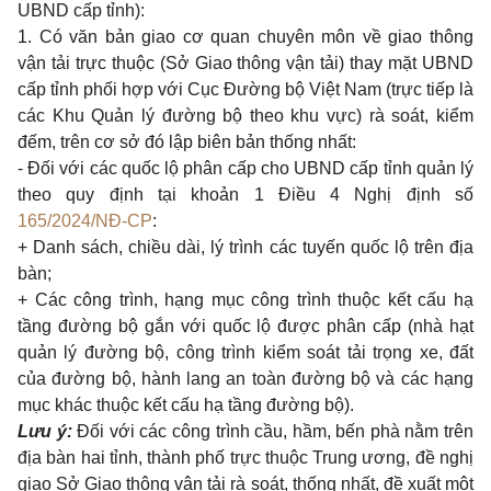
UBND cấp tỉnh):
1. Có văn bản giao cơ quan chuyên môn về giao thông
vận tải trực thuộc (Sở Giao thông vận tải) thay mặt UBND
cấp tỉnh phối hợp với Cục Đường bộ Việt Nam (trực tiếp là
các Khu Quản lý đường bộ theo khu vực) rà soát, kiểm
đếm, trên cơ sở đó lập biên bản thống nhất:
- Đối với các quốc lộ phân cấp cho UBND cấp tỉnh quản lý
theo quy định tại
khoản 1 Điều 4 Nghị định số
165/2024/NĐ-CP
:
+ Danh sách, chiều dài, lý trình các tuyến quốc lộ trên địa
bàn;
+ Các công trình, hạng mục công trình thuộc kết cấu hạ
tầng đường bộ gắn với quốc lộ được phân cấp (nhà hạt
quản lý đường bộ, công trình kiểm soát tải trọng xe, đất
của đường bộ, hành lang an toàn đường bộ và các hạng
mục khác thuộc kết cấu hạ tầng đường bộ).
Lưu ý:
Đối với các công trình cầu, hầm, bến phà nằm trên
địa bàn hai tỉnh, thành phố trực thuộc Trung ương, đề nghị
giao Sở Giao thông vận tải rà soát, thống nhất, đề xuất một