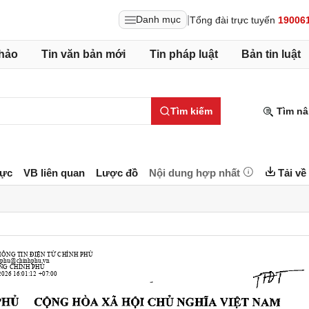
|
Danh mục
Tổng đài trực tuyến
19006
hảo
Tin văn bản mới
Tin pháp luật
Bản tin luật
Tìm kiếm
Tìm nâ
lực
VB liên quan
Lược đồ
Nội dung hợp nhất
Tải về
THÔNG TIN ĐIỆN TỬ CHÍNH PHỦ
nhphu@chinhphu.vn
ÒNG CHÍNH PHỦ
.2026 16:01:12 +07:00
TIOT
PHỦ
H
VIỆT
CỘNG
NGHĨA
CHỦ
HỘI
XÃ
HÒA
NAM