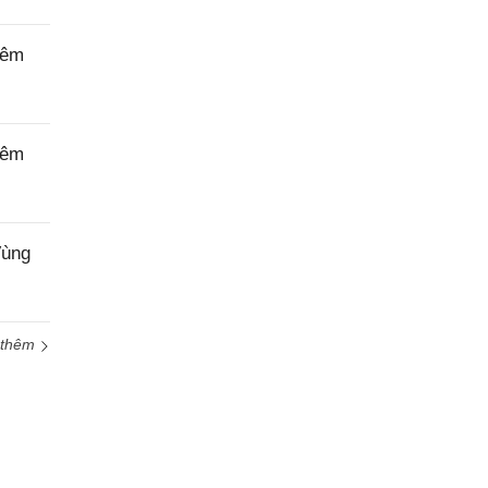
iêm
iêm
Vùng
 thêm