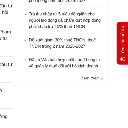
phổ thông năm học 2026-2027
đầu tư
 hội
Trả thu nhập từ 5 triệu đồng/lần cho
người lao động đã chấm dứt hợp đồng
phải khấu trừ 10% thuế TNCN
 Phạm
u tư
Đề xuất giảm 30% thuế TNCN, thuế
TNDN trong 2 năm 2026-2027
Đã có Văn bản hợp nhất các Thông tư
đầu tư
về quản lý thuế đối với hộ kinh doanh
Yêu
cầu
Xem thêm
hỗ trợ
o
ường