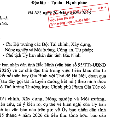
phúc
Hạnh
Tự
lập
Độc
đo
-
-
N
tháng
ngày
năm
2026
Nội,
20
4
Hà
Hiệu lực: Đã biết
nối
t
Tình trạng hiệu lực: Đã biết
Nội,
à
Xây
Bộ
trưởng
các
Bộ:
chính,
dựng,
Các
Tài
-
Công
nghiệp
trường,
pháp;
Nông
Tư
Môi
an,
và
tỉnh
Ủy
tịch
Ninh.
Bắc
Chủ
nhân
ban
dân
-
y
số
Bắc
(văn
95/TTr-UBND
Ninh
tỉnh
nhân
dân
bản
ban
đầu
2026)
chế
việc
triển
về
đặc
thù
trong
khai
tư
cơ
kết
nối
bay
Nội,
sân
Gia
với
Thủ
đoạn
Bình
đô
Hà
qua
nối)
tuyến
kết
đây
gọi
(sau
tắt
đường
theo
thức
là
hình
Thường
Chính
phủ
Phạm
Túc
có
tướng
hó
Thủ
Gia
trực
Nông
Xây
nghiệp
chính,
dựng,
trường,
Tài
Môi
và
Ủy
cứu,
thể
về
nghị
ban
ên
có
ý
kiến
rõ,
kiến
của
cụ
gửi
về
Ủy
nh
tại
bản
nêu
trên
nhân
dân
tỉnh
văn
ban
tiếp
tháng
để
tổng
25
năm
2026
hợp,
báo
cáo
4
thu,