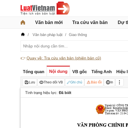
Văn bản mới
Tra cứu văn bản
Dự t
Văn bản pháp luật
Giao thông
👉
Quay về: Tra cứu văn bản (phiên bản cũ)
Nội dung
Tổng quan
VB gốc
Tiếng Anh
Hiệu 
Lưu
Theo dõi VB
Ghi chú
Báo lỗi
In
Tình trạng hiệu lực:
Đã biết
Người ký: CỔNG 
Email: 
thongtinchi
Cơ quan: VĂN PH
Thời gian ký: 21.04
VĂN
PHÒNG
CHÍN