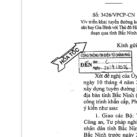
Số:
3426/VPCP-C
tuyến
kế
triển
đường
V/v
khai
bay
Bình
Thủ
với
đô
Gia
sân
H
đoạn
Ninh
Bắc
tỉnh
qua
gửi:
Kính
TỐC
HOA
PHỦ
TỬ
ĐIỆN
THÔNG
CÔNG
CHÍNH
TIN
ĐEN
G
Ngay.24.14.20.26.
Ủ
nghị
Xét
đề
của
ngày
tháng
10
4
năm
xây
dựng
tuyến
đường
Bắc
địa
bàn
tỉnh
Ninh
cấp,
công
khẩn
P
trình
kiến
ý
như
sau:
Bộ:
1.
Giao
các
Công
pháp
nghi
Tư
an,
Bắc
nhân
dân
Ni
tỉnh
Bắc
ngày
Ninh
trước