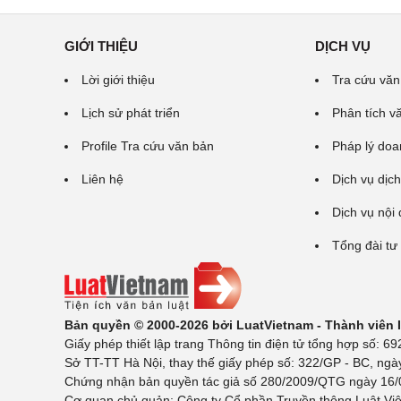
GIỚI THIỆU
DỊCH VỤ
Lời giới thiệu
Tra cứu văn
Lịch sử phát triển
Phân tích v
Profile Tra cứu văn bản
Pháp lý doa
Liên hệ
Dịch vụ dịch
Dịch vụ nội
Tổng đài tư
Bản quyền © 2000-2026 bởi LuatVietnam - Thành viên
Giấy phép thiết lập trang Thông tin điện tử tổng hợp số:
Sở TT-TT Hà Nội, thay thế giấy phép số: 322/GP - BC, ngà
Chứng nhận bản quyền tác giả số 280/2009/QTG ngày 16/02
Cơ quan chủ quản: Công ty Cổ phần Truyền thông Luật Việ