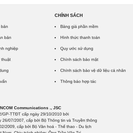
CHÍNH SÁCH
 bản
Bảng giá phần mềm
ăn bản
Hình thức thanh toán
nh nghiệp
Quy ước sử dụng
 thuật
Chính sách bảo mật
 dung
Chính sách bảo vệ dữ liệu cá nhân
 vấn
Thông báo hợp tác
 INCOM Communications ., JSC
 692/GP-TTĐT cấp ngày 29/10/2010 bởi
y 26/07/2007, cấp bởi Bộ Thông tin và Truyền thông
/2009, cấp bởi Bộ Văn hoá - Thể thao - Du lịch
t Nam. Chịu trách nhiệm: Ông Trần Văn Trí