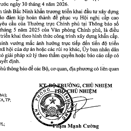
tháng
30
2026.
ngày
năm
rước
4
khẩn
triển
đầu
xây
Bắc
dựng
n
Ninh
trương
khai
tỉnh
tư
để
nghị
Hội
kịp
phục
cấp
ảo
vụ
thành
đảm
hoàn
cao
Thường
phủ
số
yêu
cầu
Thông
của
trực
Chính
tại
báo
tháng
phòng
phủ,
5
2025
Chính
là
điều
năm
của
Văn
cấp.
triển
dựng
khẩn
theo
công
xây
khai
hình
thức
trình
tiếp
vướng
mắc
đến
độ
triển
hưởng
tiến
sinh
ảnh
trực
Ủy
dân
hội
dự
khác,
nhân
xã
các
hoặc
rủi
của
án
ban
ro
quyền
cấp
cáo
có
thẩm
lý
pháp
giải
hoặc
theo
báo
xử
có
yết
định.
Bộ,
phủ
thông
để
địa
phương
báo
các
có
liên
quan
quan,
cơ
HBOTRƯỞNG,
PHO
NHIỆM
CHỦ
b/c);
CHỦ
NHIỆM
,
A,
TP;
VAN
PL;
Phạm
Mạnh
Cường