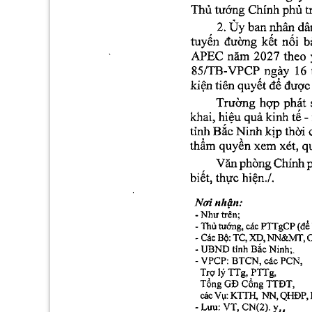
phủ
tướng
Chính
Thủ
t
Ủy
2.
dâ
ban
nhân
nối
tuyến
kết
đường
b
APEC
2027
năm
theo
ngày
85/TB-VPCP
16
quyết
để
kiện
tiên
được
Trường
phát
hợp
khai,
hiệu
quả
tế
kinh
-
kịp
Bắc
tỉnh
Ninh
thời
qu
quyền
thẩm
xét,
xem
phòng
Văn
Chính
biết,
hiện./.
thực
nhận:
Nơi
trên;
Như
-
tướng,
(để
PTTgCP
các
Thủ
-
NN&MT
Bộ:
C
XD,
Các
TC,
-
Ninh;.
Bắc
UBND
tinh
-
BTCN,
VPCP:
các
PCN,
-
TTg,
Trợ
lý
PTTg,
Cổng
Tổng
TTĐT,
GĐ
NN,
Vụ:
KTTH,
QHĐP,
các
CN(2).
VT,
YM
Lưu: