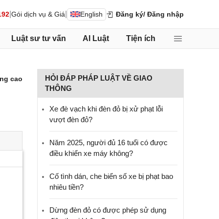
|
|
192
Gói dịch vụ & Giá
English
Đăng ký
/ Đăng nhập
Luật sư tư vấn
AI Luật
Tiện ích
HỎI ĐÁP PHÁP LUẬT VỀ GIAO
ng cao
THÔNG
Xe đè vạch khi đèn đỏ bị xử phạt lỗi
vượt đèn đỏ?
Năm 2025, người đủ 16 tuổi có được
điều khiển xe máy không?
Cố tình dán, che biển số xe bị phạt bao
nhiêu tiền?
Dừng đèn đỏ có được phép sử dụng