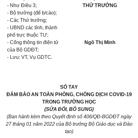
- Như Điều 3;
THỨ TRƯỞNG
- Bộ trưởng (để b/cáo);
- Các Thứ trưởng;
- UBND các tỉnh, thành
phố trực thuộc TƯ;
- Cổng thông tin điện tử
Ngô Thị Minh
của Bộ GDĐT;
- Lưu: VT, Vụ GDTC.
SỔ TAY
ĐẢM BẢO AN TOÀN PHÒNG, CHỐNG DỊCH COVID-19
TRONG TRƯỜNG HỌC
(SỬA ĐỔI, BỔ SUNG)
(Ban hành kèm theo Quyết định số 406/QĐ-BGDĐT ngày
27 tháng 01 năm 2022 của Bộ trưởng Bộ Giáo dục và Đào
tạo)