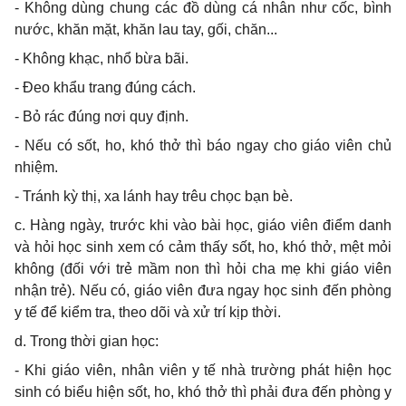
- Không dùng chung các đồ dùng cá nhân như cốc, bình
nước, khăn mặt, khăn lau tay, gối, chăn...
- Không khạc, nhổ bừa bãi.
- Đeo khẩu trang đúng cách.
- Bỏ rác đúng nơi quy định.
- Nếu có sốt, ho, khó thở thì báo ngay cho giáo viên chủ
nhiệm.
- Tránh kỳ thị, xa lánh hay trêu chọc bạn bè.
c. Hàng ngày, trước khi vào bài học, giáo viên điểm danh
và hỏi học sinh xem có cảm thấy sốt, ho, khó thở, mệt mỏi
không (đối với trẻ mầm non thì hỏi cha mẹ khi giáo viên
nhận trẻ). Nếu có, giáo viên đưa ngay học sinh đến phòng
y tế để kiểm tra, theo dõi và xử trí kịp thời.
d. Trong thời gian học:
- Khi giáo viên, nhân viên y tế nhà trường phát hiện học
sinh có biểu hiện sốt, ho, khó thở thì phải đưa đến phòng y