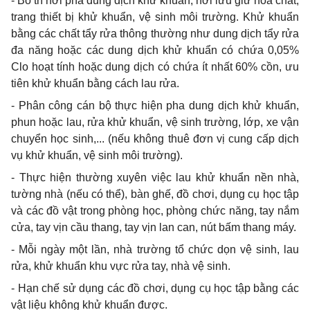
- Bố trí nơi pha dung dịch khử khuẩn, nơi lưu giữ hóa chất,
trang thiết bị khử khuẩn, vệ sinh môi trường. Khử khuẩn
bằng các chất tẩy rửa thông thường như dung dịch tẩy rửa
đa năng hoặc các dung dịch khử khuẩn có chứa 0,05%
Clo hoạt tính hoặc dung dịch có chứa ít nhất 60% cồn, ưu
tiên khử khuẩn bằng cách lau rửa.
- Phân công cán bộ thực hiện pha dung dịch khử khuẩn,
phun hoặc lau, rửa khử khuẩn, vệ sinh trường, lớp, xe vận
chuyển học sinh,... (nếu không thuê đơn vị cung cấp dịch
vụ khử khuẩn, vệ sinh môi trường).
- Thực hiện thường xuyên việc lau khử khuẩn nền nhà,
tường nhà (nếu có thể), bàn ghế, đồ chơi, dụng cụ học tập
và các đồ vật trong phòng học, phòng chức năng, tay nắm
cửa, tay vịn cầu thang, tay vịn lan can, nút bấm thang máy.
- Mỗi ngày một lần, nhà trường tổ chức dọn vệ sinh, lau
rửa, khử khuẩn khu vực rửa tay, nhà vệ sinh.
- Hạn chế sử dụng các đồ chơi, dụng cụ học tập bằng các
vật liệu không khử khuẩn được.