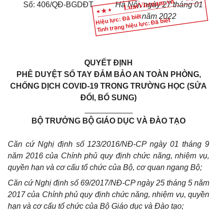
Số: 406/QĐ-BGDĐT
Hà Nội, ngày 27 tháng 01
năm 2022
Hiệu lực: Đã biết
Tình trạng hiệu lực: Đã biết
QUYẾT ĐỊNH
PHÊ DUYỆT SỔ TAY ĐẢM BẢO AN TOÀN PHÒNG,
CHỐNG DỊCH COVID-19 TRONG TRƯỜNG HỌC (SỬA
ĐỔI, BỔ SUNG)
___________
BỘ TRƯỞNG BỘ GIÁO DỤC VÀ ĐÀO TẠO
Căn cứ Nghị định số 123/2016/NĐ-CP ngày 01 tháng 9
năm 2016 của Chính phủ quy định chức năng, nhiệm vụ,
quyền hạn và cơ cấu tổ chức của Bộ, cơ quan ngang Bộ;
Căn cứ Nghị định số 69/2017/NĐ-CP ngày 25 tháng 5 năm
2017 của Chính phủ quy định chức năng, nhiệm vụ, quyền
hạn và cơ cấu tổ chức của Bộ Giáo dục và Đào tạo;