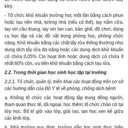
kín).
- Tổ chức khử khuẩn trường học một lần bằng cách phun
hoặc lau nền nhà, tường nhà (nếu có thể), tay nắm cửa,
tay vịn cầu thang, tay vịn lan can, bàn ghế, đồ chơi, dụng
cụ học tập và các đồ vật trong phòng học, phòng chức
năng. Khử khuẩn bằng các chất tẩy rửa thông thường như
dung dịch tẩy rửa đa năng hoặc các dung dịch khử khuẩn
có chứa 0,05% Clo hoạt tính hoặc dung dịch có chứa ít
nhất 60% cồn, ưu tiên khử khuẩn bằng cách lau rửa.
2.2. Trong thời gian học sinh học tập tại trường
2.2.1. Tổ chức, quản lý, triển khai các hoạt động trên cơ sở
các hướng dẫn của Bộ Y tế về phòng, chống dịch bệnh
a. Không tổ chức các hoạt động tập trung đông người,
tham quan thực tế, dã ngoại, học thêm; tổ chức chào cờ tại
lớp học. Bố trí giờ vào lớp, giải lao, tan học xen kẽ giữa
các khối lớp.
b. Nhà trường quy định, hướng dẫn học sinh thực hiện