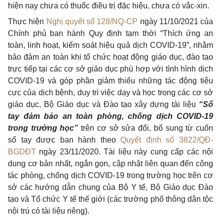
hiện nay chưa có thuốc điều trị đặc hiệu, chưa có vắc-xin.
Thực hiện
Nghị quyết số 128/NQ-CP
ngày 11/10/2021 của
Chính phủ ban hành Quy định tạm thời “Thích ứng an
toàn, linh hoạt, kiểm soát hiệu quả dịch COVID-19”, nhằm
bảo đảm an toàn khi tổ chức hoạt động giáo dục, đào tạo
trực tiếp tại các cơ sở giáo dục phù hợp với tình hình dịch
COVID-19 và góp phần giảm thiểu những tác động tiêu
cực của dịch bệnh, duy trì việc dạy và học trong các cơ sở
giáo dục, Bộ Giáo dục và Đào tạo xây dựng tài liệu
“Sổ
tay đảm bảo an toàn phòng, chống dịch COVID-19
trong trường học”
trên cơ sở sửa đổi, bổ sung từ cuốn
sổ tay được ban hành theo
Quyết định số 3822/QĐ-
BGDĐT
ngày 23/11/2020. Tài liệu này cung cấp các nội
dung cơ bản nhất, ngắn gọn, cập nhật liên quan đến công
tác phòng, chống dịch COVID-19 trong trường học trên cơ
sở các hướng dẫn chung của Bộ Y tế, Bộ Giáo dục Đào
tạo và Tổ chức Y tế thế giới (các trường phổ thông dân tộc
nội trú có tài liệu riêng).