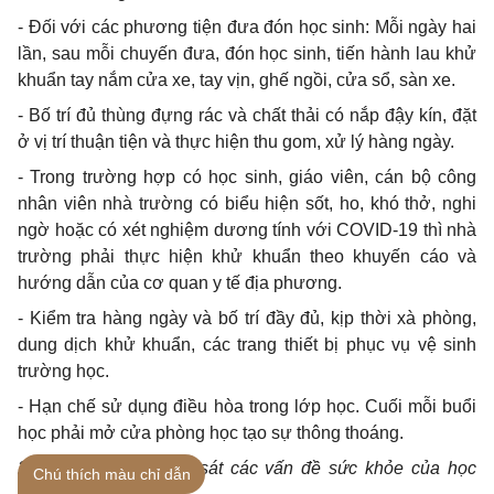
- Đối với các phương tiện đưa đón học sinh: Mỗi ngày hai
lần, sau mỗi chuyến đưa, đón học sinh, tiến hành lau khử
khuẩn tay nắm cửa xe, tay vịn, ghế ngồi, cửa sổ, sàn xe.
- Bố trí đủ thùng đựng rác và chất thải có nắp đậy kín, đặt
ở vị trí thuận tiện và thực hiện thu gom, xử lý hàng ngày.
- Trong trường hợp có học sinh, giáo viên, cán bộ công
nhân viên nhà trường có biểu hiện sốt, ho, khó thở, nghi
ngờ hoặc có xét nghiệm dương tính với COVID-19 thì nhà
trường phải thực hiện khử khuẩn theo khuyến cáo và
hướng dẫn của cơ quan y tế địa phương.
- Kiểm tra hàng ngày và bố trí đầy đủ, kịp thời xà phòng,
dung dịch khử khuẩn, các trang thiết bị phục vụ vệ sinh
trường học.
- Hạn chế sử dụng điều hòa trong lớp học. Cuối mỗi buổi
học phải mở cửa phòng học tạo sự thông thoáng.
2.2.3. Theo dõi, giám sát các vấn đề sức khỏe của học
Chú thích màu chỉ dẫn