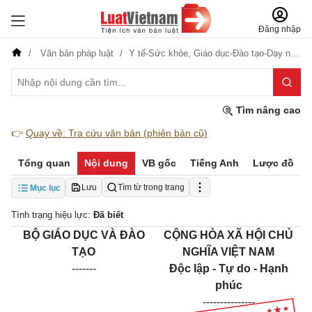
Đăng nhập
Văn bản pháp luật
Y tế-Sức khỏe,
Giáo dục-Đào tạo-Dạy nghề,
Tìm nâng cao
👉
Quay về: Tra cứu văn bản (phiên bản cũ)
Tổng quan
Nội dung
VB gốc
Tiếng Anh
Lược đồ
Lưu
Tìm từ trong trang
Mục lục
Tình trạng hiệu lực:
Đã biết
BỘ GIÁO DỤC VÀ ĐÀO
CỘNG HÒA XÃ HỘI CHỦ
TẠO
NGHĨA VIỆT NAM
-------
Độc lập - Tự do - Hạnh
phúc
---------------