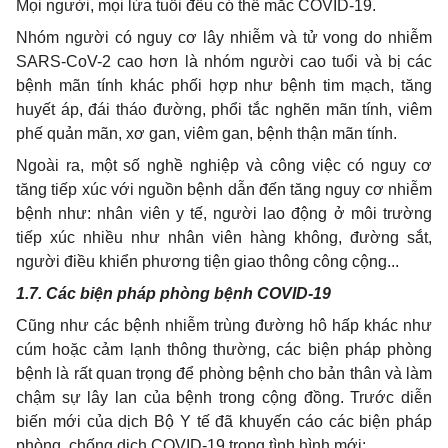
Mọi người, mọi lứa tuổi đều có thể mắc COVID-19.
Nhóm người có nguy cơ lây nhiễm và tử vong do nhiễm
SARS-CoV-2 cao hơn là nhóm người cao tuổi và bị các
bệnh mãn tính khác phối hợp như bệnh tim mạch, tăng
huyết áp, đái tháo đường, phổi tắc nghẽn mãn tính, viêm
phế quản mãn, xơ gan, viêm gan, bệnh thận mãn tính.
Ngoài ra, một số nghề nghiệp và công việc có nguy cơ
tăng tiếp xúc với nguồn bệnh dẫn đến tăng nguy cơ nhiễm
bệnh như: nhân viên y tế, người lao động ở môi trường
tiếp xúc nhiều như nhân viên hàng không, đường sắt,
người điều khiển phương tiện giao thông công cộng...
1.7. Các biện pháp phòng bệnh COVID-19
Cũng như các bệnh nhiễm trùng đường hô hấp khác như
cúm hoặc cảm lạnh thông thường, các biện pháp phòng
bệnh là rất quan trọng để phòng bệnh cho bản thân và làm
chậm sự lây lan của bệnh trong cộng đồng. Trước diễn
biến mới của dịch Bộ Y tế đã khuyến cáo các biện pháp
phòng, chống dịch COVID-19 trong tình hình mới: