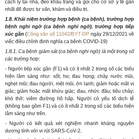
cách ly tại nhà, đeo khẩu trang và gọi cho cơ sở y tế gần
nhất để được tư vấn, khám và điều trị.
1.8. Khái niệm trường hợp bệnh (ca bệnh), trường hợp
bệnh nghi ngờ (ca bệnh nghi ngờ), trường hợp tiếp
xúc gần
(
Công văn số 11042/BYT-DP
ngày 29/12/2021 về
việc điều chỉnh định nghĩa ca bệnh COVID-19)
1.8.1. Ca bệnh giám sát (ca bệnh nghi ngờ) là một trong số
các trường hợp:
- Người tiếp xúc gần (F1) và có ít nhất 2 trong số các biểu
hiện lâm sàng như: sốt; ho; đau họng; chảy nước mũi,
nghẹt mũi; đau người, mệt mỏi, ớn lạnh; giảm hoặc mất vị
giác; giảm hoặc mất khứu giác; đau, nhức đầu; tiêu chảy;
khó thở; viêm đường hô hấp. Người có yếu tố dịch tễ
(không bao gồm F1) và có ít nhất 2 trong số các biểu hiện
lâm sàng như trên.
- Người có kết quả xét nghiệm nhanh kháng nguyên
dương tính với vi rút SARS-CoV-2.