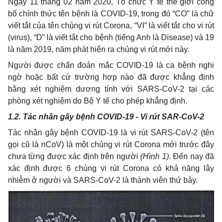
Ngày 11 tháng 02 năm 2020, Tổ chức Y tế thế giới công
bố chính thức tên bệnh là COVID-19, trong đó “CO” là chữ
viết tắt của tên chủng vi rút Corona, “VI” là viết tắt cho vi rút
(virus), “D” là viết tắt cho bệnh (tiếng Anh là Disease) và 19
là năm 2019, năm phát hiện ra chủng vi rút mới này.
Người được chẩn đoán mắc COVID-19 là ca bệnh nghi
ngờ hoặc bất cứ trường hợp nào đã được khẳng định
bằng xét nghiệm dương tính với SARS-CoV-2 tại các
phòng xét nghiệm do Bộ Y tế cho phép khẳng định.
1.2. Tác nhân gây bệnh COVID-19 - Vi rút SAR-CoV-2
Tác nhân gây bệnh COVID-19 là vi rút SARS-CoV-2 (tên
gọi cũ là nCoV) là một chủng vi rút Corona mới trước đây
chưa từng được xác định trên người
(Hình 1)
. Đến nay đã
xác định được 6 chủng vi rút Corona có khả năng lây
nhiễm ở người và SARS-CoV-2 là thành viên thứ bảy.