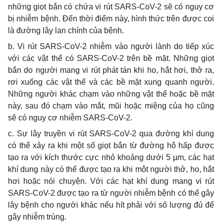
những giọt bắn có chứa vi rút SARS-CoV-2 sẽ có nguy cơ
bị nhiễm bệnh. Đến thời điểm này, hình thức trên được coi
là đường lây lan chính của bệnh.
b. Vi rút SARS-CoV-2 nhiễm vào người lành do tiếp xúc
với các vật thể có SARS-CoV-2 trên bề mặt. Những giọt
bắn do người mang vi rút phát tán khi ho, hắt hơi, thở ra,
rơi xuống các vật thể và các bề mặt xung quanh người.
Những người khác chạm vào những vật thể hoặc bề mặt
này, sau đó chạm vào mắt, mũi hoặc miệng của họ cũng
sẽ có nguy cơ nhiễm SARS-CoV-2.
c. Sự lây truyền vi rút SARS-CoV-2 qua đường khí dung
có thể xảy ra khi một số giọt bắn từ đường hô hấp được
tạo ra với kích thước cực nhỏ khoảng dưới 5 µm, các hạt
khí dung này có thể được tạo ra khi một người thở, ho, hắt
hơi hoặc nói chuyện. Với các hạt khí dung mang vi rút
SARS-CoV-2 được tạo ra từ người nhiễm bệnh có thể gây
lây bệnh cho người khác nếu hít phải với số lượng đủ để
gây nhiễm trùng.