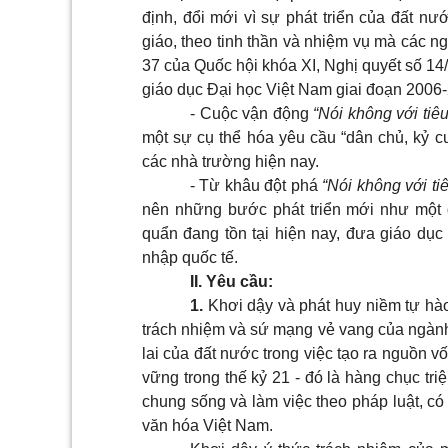
định, đổi mới vì sự phát triển của đất nư
giáo, theo tinh thần và nhiệm vụ mà các n
37 của Quốc hội khóa XI, Nghị quyết số 1
giáo dục Đại học Việt Nam giai đoạn 2006-
- Cuộc vận động
“Nói không với tiêu
một sự cụ thể hóa yêu cầu “dân chủ, kỷ cư
các nhà trường hiện nay.
- Từ khâu đột phá
“Nói không với tiê
nên những bước phát triển mới như một qu
quẩn đang tồn tại hiện nay, đưa giáo dục
nhập quốc tế.
II. Yêu cầu:
1.
Khơi dậy và phát huy niềm tự hào
trách nhiệm và sứ mạng vẻ vang của ngành 
lai của đất nước trong việc tạo ra nguồn v
vững trong thế kỷ 21 - đó là hàng chục triệ
chung sống và làm việc theo pháp luật, có
văn hóa Việt Nam.