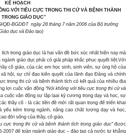
KẾ HOẠCH
ÔNG VỚI TIÊU CỰC TRONG THI CỬ VÀ BỆNH THÀNH
H TRONG GIÁO DỤC”
59/QĐ-BGDĐT ngày 28 tháng 7 năm 2006 của Bộ trưởng
Giáo dục và Đào tạo)
h tích trong giáo dục là hai vấn đề bức xúc nhất hiện nay mà
i ngành giáo dục phải có giải pháp khắc phục quyết liệt.Với
ầy cô giáo, của các em học sinh, sinh viên, sự ủng hộ của
 xã hội, sự chỉ đạo kiên quyết của lãnh đạo Đảng và chính
ực trong thi cử và bệnh thành tích có kết quả của nhiều địa
ng lợi cuộc vận động
“Nói không với tiêu cực trong thi cử và
ủa cuộc vận động sự lập lạai kỷ cương trong dạy và học, sự
 thầy cô - là các tiền đề mới rất quan trọng để triển khai
 yếu kém trong ngành, nâng cao chất lượng dạy và học,
ao đời sống của thầy, cô giáo.
u cực trong thi cử và bệnh thành tích trong giáo dục”
được
6-2007 để toàn ngành giáo dục – đào tạo cả nước tự khẳng