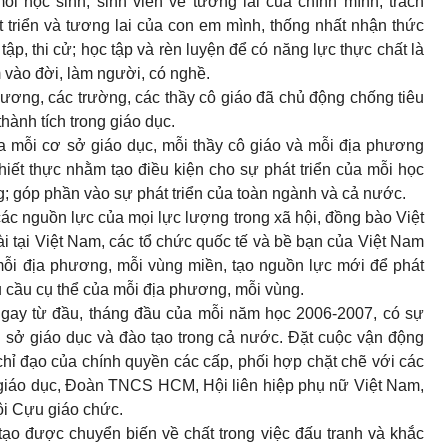
i học sinh, sinh viên về tương lai của chính mình, trách
t triển và tương lai của con em mình, thống nhất nhận thức
tập, thi cử; học tập và rèn luyện để có năng lực thực chất là
 vào đời, làm người, có nghề.
ương, các trường, các thầy cô giáo đã chủ động chống tiêu
hành tích trong giáo dục.
a mỗi cơ sở giáo dục, mỗi thầy cô giáo và mỗi địa phương
thiết thực nhằm tạo điều kiện cho sự phát triển của mỗi học
g; góp phần vào sự phát triển của toàn ngành và cả nước.
các nguồn lực của mọi lực lượng trong xã hội, đồng bào Việt
 tại Việt Nam, các tổ chức quốc tế và bề bạn của Việt Nam
mỗi địa phương, mỗi vùng miền, tạo nguồn lực mới để phát
u cầu cụ thể của mỗi địa phương, mỗi vùng.
gay từ đầu, tháng đầu của mỗi năm học 2006-2007, có sự
ỗi sở giáo dục và đào tạo trong cả nước. Đặt cuộc vận động
hỉ đạo của chính quyền các cấp, phối hợp chặt chẽ với các
h giáo dục, Đoàn TNCS HCM, Hội liên hiệp phụ nữ Việt Nam,
ội Cựu giáo chức.
ạo được chuyển biến về chất trong việc đấu tranh và khắc