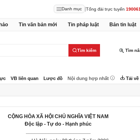
|
Danh mục
Tổng đài trực tuyến
19006
hảo
Tin văn bản mới
Tin pháp luật
Bản tin luật
Tìm kiếm
Tìm nâ
lực
VB liên quan
Lược đồ
Nội dung hợp nhất
Tải về
CỘNG HÒA XÃ HỘI CHỦ NGHĨA VIỆT NAM
Độc lập - Tự do - Hạnh phúc
_______________________