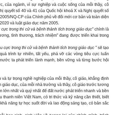
ớc, của ngành, vì sự nghiệp và cuộc sống của mỗi thầy, cô
ghị quyết số 40 và 41 của Quốc hội khoá X và Nghị quyết số
4/2005/NQ-CP của Chính phủ về đổi mới cơ bản và toàn diện
2020 và luật giáo dục năm 2005.
 cực trong thi cử và bệnh thành tích trong giáo dục”
chính là
ơng, tình thương, trách nhiệm” đang được triển khai trong
u cực trong thi cử và bệnh thành tích trong giáo dục ”
sẽ tạo
á trình tự nhiên, tất yếu, phá vỡ các vòng tiêu cực luẩn
 nước ta phát triển lành mạnh, bền vững và từng bước hội
 và tự trọng nghề nghiệp của mỗi thầy, cô giáo, khẳng định
giáo dục, của mỗi nhà trường và thầy, cô giáo trước tương
ốn lớn nhất và quý nhất để đất nước phát triển nhanh và bền
u thanh niên Việt Nam, có tri thức và kỷ năng cần thiết, biết
 khả năng tự học suốt đời và lao động sáng tạo, có bản sắc