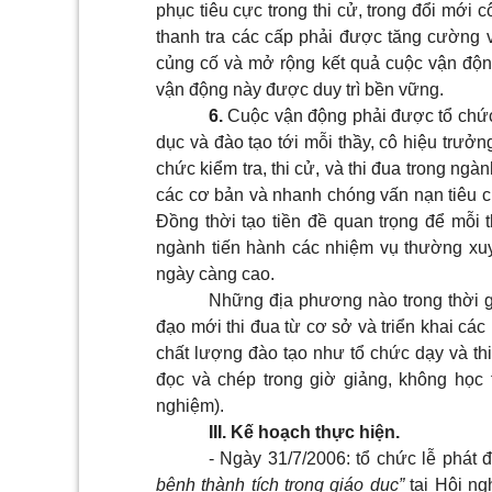
phục tiêu cực trong thi cử, trong đổi mới 
thanh tra các cấp phải được tăng cường v
củng cố và mở rộng kết quả cuộc vận độ
vận động này được duy trì bền vững.
6.
Cuộc vận động phải được tổ chức c
dục và đào tạo tới mỗi thầy, cô hiệu trưởn
chức kiểm tra, thi cử, và thi đua trong ng
các cơ bản và nhanh chóng vấn nạn tiêu cự
Đồng thời tạo tiền đề quan trọng để mỗi 
ngành tiến hành các nhiệm vụ thường xuyê
ngày càng cao.
Những địa phương nào trong thời gian
đạo mới thi đua từ cơ sở và triển khai các
chất lượng đào tạo như tổ chức dạy và thi
đọc và chép trong giờ giảng, không học t
nghiệm).
III. Kế hoạch thực hiện.
- Ngày 31/7/2006: tổ chức lễ phát
bệnh thành tích trong giáo dục”
tại Hội ng