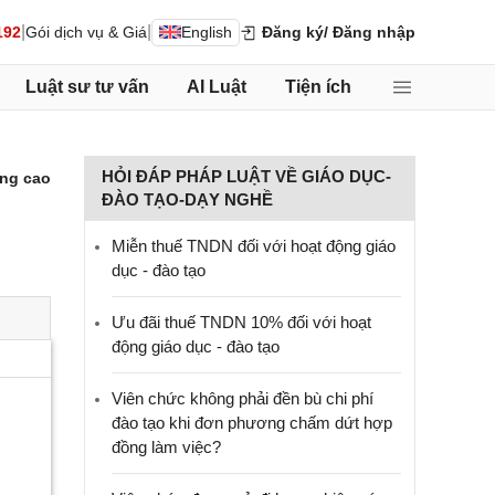
|
|
192
Gói dịch vụ & Giá
English
Đăng ký
/ Đăng nhập
Luật sư tư vấn
AI Luật
Tiện ích
HỎI ĐÁP PHÁP LUẬT VỀ GIÁO DỤC-
ng cao
ĐÀO TẠO-DẠY NGHỀ
Miễn thuế TNDN đối với hoạt động giáo
dục - đào tạo
Ưu đãi thuế TNDN 10% đối với hoạt
động giáo dục - đào tạo
Viên chức không phải đền bù chi phí
đào tạo khi đơn phương chấm dứt hợp
đồng làm việc?