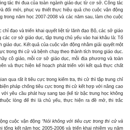
công tác thi đua của toàn ngành giáo dục từ cơ sở. Công tác
à đổi mới, phục vụ thiết thực hiệu quả cho cuộc vận động
ng trong năm học 2007-2008 và các năm sau, làm cho cuộc
hỉ đạo và triển khai quyết liệt từ lãnh đạo Bộ, các sở giáo
g các cơ sở giáo dục, tập trung chủ yếu vào hai khâu là: Tổ
ành giáo dục. Kết quả của cuộc vận động nhằm giải quyết một
c trong thi cử và bệnh chạy theo thành tích trong giáo dục.
thầy cô giáo, mỗi cơ sở giáo dục, mỗi địa phương và toàn
n và thực hiện kế hoạch phát triển với kết quả thực chất
 qua rất ít tiêu cực trong kiểm tra, thi cử thì tập trung chỉ
 biện pháp chống tiêu cực trong thi cử kết hợp với nâng cao
 với yêu cầu phát huy sang tạo (kể từ bậc trung học không
huộc lòng để thi là chủ yếu, thực hiện ra đề mở, thi trắc
 động cuộc vận động
“Nói không với tiêu cực trong thi cử và
hị tổng kết năm học 2005-2006 và triển khai nhiệm vụ năm