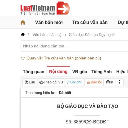
Văn bản mới
Tra cứu văn bản
Dự t
Văn bản pháp luật
Giáo dục-Đào tạo-Dạy nghề
👉
Quay về: Tra cứu văn bản (phiên bản cũ)
Nội dung
Tổng quan
VB gốc
Tiếng Anh
Hiệu 
Lưu
Theo dõi VB
Ghi chú
Báo lỗi
In
Tình trạng hiệu lực:
Đã biết
BỘ GIÁO DỤC VÀ ĐÀO TẠO
__________
Số: 3859/QĐ-BGDĐT