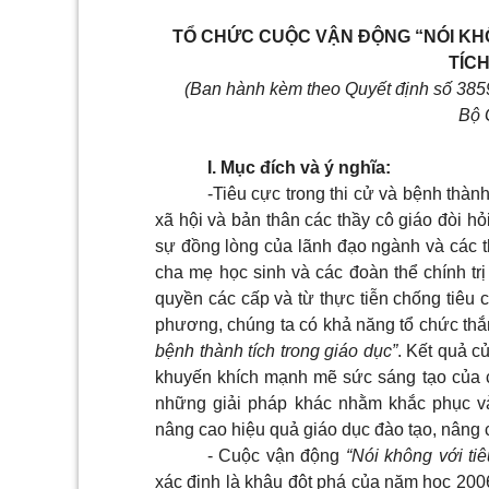
TỔ CHỨC CUỘC VẬN ĐỘNG “NÓI KH
TÍC
(Ban hành kèm theo Quyết định số 38
Bộ 
I. Mục đích và ý nghĩa:
-Tiêu cực trong thi cử và bệnh thàn
xã hội và bản thân các thầy cô giáo đòi hỏ
sự đồng lòng của lãnh đạo ngành và các th
cha mẹ học sinh và các đoàn thể chính trị
quyền các cấp và từ thực tiễn chống tiêu c
phương, chúng ta có khả năng tổ chức thắ
bệnh thành tích trong giáo dục”
. Kết quả c
khuyến khích mạnh mẽ sức sáng tạo của các
những giải pháp khác nhằm khắc phục và
nâng cao hiệu quả giáo dục đào tạo, nâng c
- Cuộc vận động
“Nói không với tiê
xác định là khâu đột phá của năm học 200