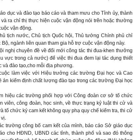
iáo dục và đào tạo báo cáo và tham mưu cho Tỉnh ủy, thành
và ra chỉ thị thực hiện cuộc vận động nói trên hoặc thường
 cuộc vận động.
ủ tịch nước, Chủ tịch Quốc hội, Thủ tướng Chính phủ chỉ
c Bộ, ngành liên quan tham gia hỗ trợ cuộc vận động này.
Hội nghị chuyên đề về đổi mới công tác thi đua-khen thưởng
u vực trong cả nước) để việc thi đua đem lại tác dụng thiết
c và đào tạo,cho mỗi địa phương.
 cuộc làm việc với Hiệu trưởng các trường Đại học và Cao
ề án kiểm định chất lượng đào tạo trong các trường Đại học
ám hiệu các trường phối hợp với Công đoàn cơ sở tổ chức
n viên, công đoàn, học sinh, về thực trạng kỷ luật thi cử và
và tổ chức ký cam kết không quy phạ quy chế kiểm tra, thi cử
vị.
ác trường công bố cam kết của mình, báo cáo Sở giáo dục
 cáo cho HĐND, UBND các tỉnh, thành phố và sao đó thông