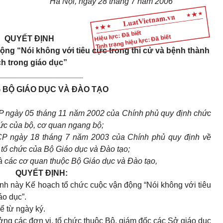
Hà Nội, ngày 28 tháng 7 năm 2006
Hiệu lực: Đã biết
Tình trạng hiệu lực: Đã biết
QUYẾT ĐỊNH
động “
N
ói không với tiêu cực trong thi cử và bệnh thành
ch trong giáo dục”
___________________
BỘ GIÁO DỤC VÀ ĐÀO TẠO
P ngày 05 tháng 11 năm 2002 của Chính phủ quy định chức
ức của bộ, cơ quan ngang bộ;
CP ngày 18 tháng 7 năm 2003 của Chính phủ quy định về
tổ chức của Bộ Giáo dục và Đào tạo;
à các cơ quan thuộc Bộ Giáo dục và Đào tạo,
QUYẾT ĐỊNH:
nh này Kế hoạch tổ chức cuộc vận động “Nói không với tiêu
áo dục”.
ể từ ngày ký.
ng các đơn vị, tổ chức thuộc Bộ, giám đốc các Sở giáo dục