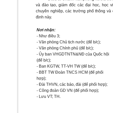
và đào tạo, giám đốc các đại học, học v
chuyên nghiệp, các trường phổ thông và
định này.
Nơi nhận:
- Như điều 3;
- Văn phòng Chủ tịch nước (để b/c);
- Văn phòng Chính phủ (để b/c);
- Ủy ban VHGDTNTN&NĐ của Quốc hội
(để b/c);
- Ban KGTW, TT-VH TW (để b/c);
- BBT TW Đoàn TNCS HCM (để phối
hợp);
- Đài THVN, các báo, đài (để phối hợp);
- Công đoàn GD VN (để phối hợp);
- Lưu VT; TH.