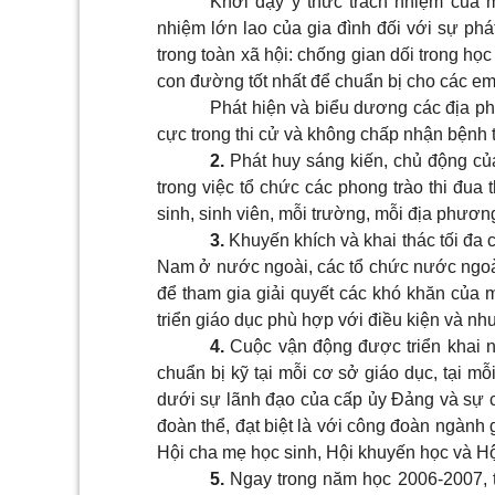
Khơi dậy ý thức trách nhiệm của mỗ
nhiệm lớn lao của gia đình đối với sự phá
trong toàn xã hội: chống gian dối trong học 
con đường tốt nhất để chuẩn bị cho các em
Phát hiện và biểu dương các địa ph
cực trong thi cử và không chấp nhận bệnh t
2.
Phát huy sáng kiến, chủ động củ
trong việc tổ chức các phong trào thi đua 
sinh, sinh viên, mỗi trường, mỗi địa phươn
3.
Khuyến khích và khai thác tối đa 
Nam ở nước ngoài, các tổ chức nước ngoài
để tham gia giải quyết các khó khăn của 
triển giáo dục phù hợp với điều kiện và nh
4.
Cuộc vận động được triển khai n
chuẩn bị kỹ tại mỗi cơ sở giáo dục, tại m
dưới sự lãnh đạo của cấp ủy Đảng và sự c
đoàn thể, đạt biệt là với công đoàn ngàn
Hội cha mẹ học sinh, Hội khuyến học và H
5.
Ngay trong năm học 2006-2007, t