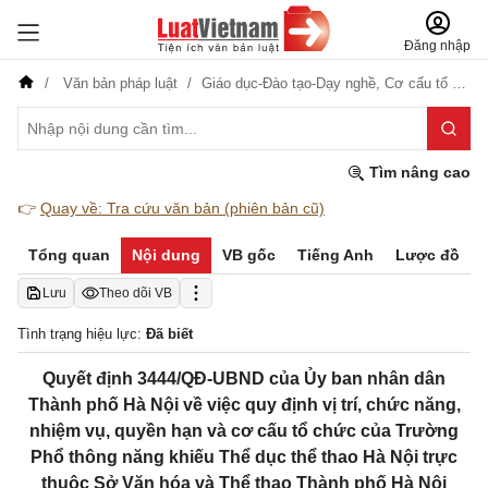
Đăng nhập
Văn bản pháp luật
Giáo dục-Đào tạo-Dạy nghề,
Cơ cấu tổ chức
Tìm nâng cao
👉
Quay về: Tra cứu văn bản (phiên bản cũ)
Tổng quan
Nội dung
VB gốc
Tiếng Anh
Lược đồ
Lưu
Theo dõi VB
Tình trạng hiệu lực:
Đã biết
Quyết định 3444/QĐ-UBND của Ủy ban nhân dân
Thành phố Hà Nội về việc quy định vị trí, chức năng,
nhiệm vụ, quyền hạn và cơ cấu tổ chức của Trường
Phổ thông năng khiếu Thể dục thể thao Hà Nội trực
thuộc Sở Văn hóa và Thể thao Thành phố Hà Nội