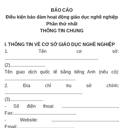
BÁO CÁO
Điều kiện bảo đảm hoạt động giáo dục nghề nghiệp
Phần thứ nhất
THÔNG TIN CHUNG
I. THÔNG TIN VỀ CƠ SỞ GIÁO DỤC NGHỀ NGHIỆP
1. Tên cơ sở:
..................................................................................
(2)...............................
Tên giao dịch quốc tế bằng tiếng Anh (nếu có):
..............................................................
2. Địa chỉ trụ sở chính:
....................................................................
(3).............................
- Số điện thoại: .................................................,
Fax:.......................................................
- Website: ..........................................................,
Email:..................................................