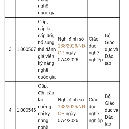
nghề
quốc gia
Cấp,
cấp lại,
cấp đổi,
Bộ
Nghị định số
Giáo
bổ sung
Giáo
138/2026/NĐ-
dục
3
1.000567
thẻ đánh
dục và
CP
ngày
nghề
giá viên
Đào
07/4/2026
nghiệp
kỹ năng
tạo
nghề
quốc gia
Cấp,
đổi, cấp
Bộ
lại
Nghị định số
Giáo
Giáo
chứng
138/2026/NĐ-
dục
4
1.000546
dục và
chỉ kỹ
CP
ngày
nghề
Đào
năng
07/4/2026
nghiệp
tạo
nghề