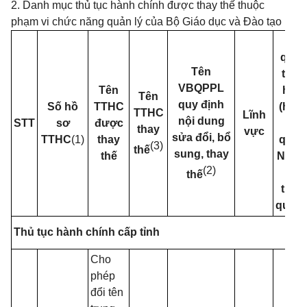
2. Danh mục thủ tục hành chính được thay thế thuộc
phạm vi chức năng quản lý của Bộ Giáo dục và Đào tạo
Cơ
quan
Tên
thực
VBQPPL
Tên
hiện
Tên
quy định
Số hồ
TTHC
(hoặ
TTHC
Lĩnh
nội
dung
STT
sơ
được
Cơ
thay
vực
sửa đổi, bổ
TTHC
(1)
thay
quan
(3)
thế
sung, thay
thế
Ngườ
(2)
có
thế
thẩm
quyền
Thủ tục hành chính cấp tỉnh
Cho
phép
đổi tên