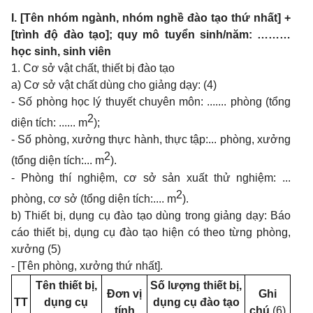
I. [Tên nhóm ngành, nhóm nghề đào tạo thứ nhất] +
[trình độ đào tạo]; quy mô tuyển sinh/năm: ………
học sinh, sinh viên
1. Cơ sở vật chất, thiết bị đào tạo
a) Cơ sở vật chất dùng cho giảng dạy: (4)
- Số phòng học lý thuyết chuyên môn: ....... phòng (tổng
2
diện tích: ...... m
);
- Số phòng, xưởng thực hành, thực tập:... phòng, xưởng
2
(tổng diện tích:... m
).
- Phòng thí nghiệm, cơ sở sản xuất thử nghiệm: ...
2
phòng, cơ sở (tổng diện tích:.... m
).
b) Thiết bị, dụng cụ đào tạo dùng trong giảng dạy: Báo
cáo thiết bị, dụng cụ đào tạo hiện có theo từng phòng,
xưởng (5)
- [Tên phòng, xưởng thứ nhất].
Tên thiết bị,
Số lượng thiết bị,
Đơn vị
Ghi
TT
dụng cụ
dụng cụ đào tạo
tính
chú
(6)