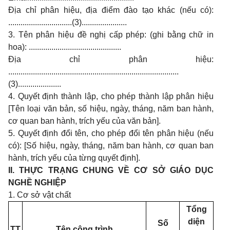
Địa chỉ phân hiệu, địa điểm đào tạo khác (nếu có):
...............................(3)......................
3. Tên phân hiệu đề nghị cấp phép: (ghi bằng chữ in
hoa): .............................................
Địa chỉ phân hiệu:
...................................................................................
(3).....................
4. Quyết định thành lập, cho phép thành lập phân hiệu
[Tên loại văn bản, số hiệu, ngày, tháng, năm ban hành,
cơ quan ban hành, trích yếu của văn bản].
5. Quyết định đổi tên, cho phép đổi tên phân hiệu (nếu
có): [Số hiệu, ngày, tháng, năm ban hành, cơ quan ban
hành, trích yếu của từng quyết định].
II. THỰC TRẠNG CHUNG VỀ CƠ SỞ GIÁO DỤC
NGHỀ NGHIỆP
1. Cơ sở vật chất
Tổng
diện
Số
TT
Tên công trình