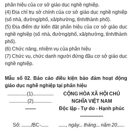
phân hiệu của cơ sở giáo dục nghề nghiệp.
(4) Địa chỉ trụ sở chính của cơ sở giáo dục nghề nghiệp
(số nhà, đường/phố, xã/phường, tỉnh/thành phố).
(5) Địa điểm dự kiến đặt phân hiệu của cơ sở giáo dục
nghề nghiệp (số nhà, đường/phố, xã/phường, tỉnh/thành
phố).
(6) Chức năng, nhiệm vụ của phân hiệu
(7) Chức vụ, chức danh người đứng đầu cơ sở giáo dục
nghề nghiệp.
Mẫu số 02. Báo cáo điều kiện bảo đảm hoạt động
giáo dục nghề nghiệp tại phân hiệu
................(1).................
CỘNG HÒA XÃ HỘI CHỦ
...............(2)...............
NGHĨA VIỆT NAM
-------
Độc lập - Tự do - Hạnh phúc
---------------
Số: ......../BC-......
......, ngày... tháng... năm 20......