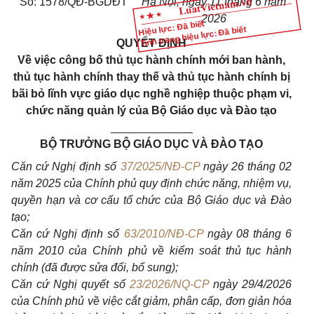
Số: 1578/QĐ-BGDĐT
Hà Nội, ngày 11 tháng 6 năm
2026
Hiệu lực: Đã biết
Tình trạng hiệu lực: Đã biết
QUYẾT ĐỊNH
Về việc công bố thủ tục hành chính mới ban hành,
thủ tục hành chính thay thế và thủ tục hành chính bị
bãi bỏ lĩnh vực giáo dục nghề nghiệp thuộc phạm vi,
chức năng quản lý của Bộ Giáo dục và Đào tạo
_____________
BỘ TRƯỞNG BỘ GIÁO DỤC VÀ ĐÀO TẠO
Căn cứ Nghị định số
37/2025/NĐ-CP
ngày 26 tháng 02
năm 2025 của Chính phủ quy định chức năng, nhiệm vụ,
quyền hạn và cơ cấu tổ chức của Bộ Giáo dục và Đào
tạo;
Căn cứ Nghị định số
63/2010/NĐ-CP
ngày 08 tháng 6
năm 2010 của Chính phủ về kiểm soát thủ tục hành
chính (đã được sửa đổi, bổ sung);
Căn cứ Nghị quyết số
23/2026/NQ-CP
ngày 29/4/2026
của Chính phủ về việc cắt giảm, phân cấp, đơn giản hóa