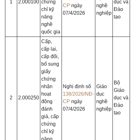
1
2.000100
chứng
dục và
CP
ngày
nghề
chỉ kỹ
Đào
07/4/2026
nghiệp
năng
tạo
nghề
quốc gia
Cấp,
cấp lại,
cấp đổi,
bổ sung
giấy
chứng
Bộ
nhận
Nghị định số
Giáo
Giáo
hoạt
138/2026/NĐ-
dục
2
2.000250
dục và
động
CP
ngày
nghề
Đào
đánh
07/4/2026
nghiệp
tạo
giá, cấp
chứng
chỉ kỹ
năng