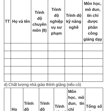
Môn học,
Trình
mô đun,
Trình
độ
Trình độ
tín chỉ
độ
TT
Họ và tên
nghiệp
kỹ năng
được
chuyên
vụ sư
nghề
phân
môn (8)
phạm
công
giảng dạy
d) Chất lượng nhà giáo thỉnh giảng (nếu có)
Môn
học, mô
Trình
Trình
đun, tín
Trình
Tổng số
Họ
độ
độ
chỉ