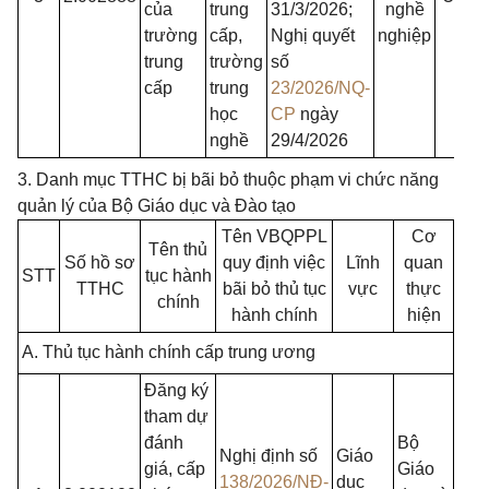
của
trung
31/3/2026;
nghề
cấp
trường
cấp,
Nghị quyết
nghiệp
tỉnh
trung
trường
số
cấp
trung
23/2026/NQ-
học
CP
ngày
nghề
29/4/2026
3. Danh mục TTHC bị bãi bỏ thuộc phạm vi chức năng
quản lý của Bộ Giáo dục và Đào tạo
Tên VBQPPL
Cơ
Tên thủ
Số hồ sơ
quy định việc
Lĩnh
quan
STT
tục hành
TTHC
bãi bỏ thủ tục
vực
thực
chính
hành chính
hiện
A. Thủ tục hành chính cấp trung ương
Đăng ký
tham dự
đánh
Bộ
Nghị định số
Giáo
giá, cấp
Giáo
138/2026/NĐ-
dục