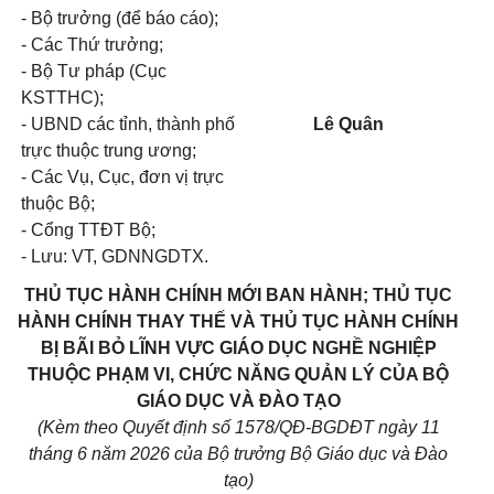
- Bộ trưởng (để báo cáo);
- Các Thứ trưởng;
- Bộ Tư pháp (Cục
KSTTHC);
- UBND các tỉnh, thành phố
Lê Quân
trực thuộc trung ương;
- Các Vụ, Cục, đơn vị trực
thuộc Bộ;
- Cổng TTĐT Bộ;
- Lưu: VT, GDNNGDTX.
THỦ TỤC HÀNH CHÍNH MỚI BAN HÀNH; THỦ TỤC
HÀNH CHÍNH THAY THẾ VÀ THỦ TỤC HÀNH CHÍNH
BỊ BÃI BỎ LĨNH VỰC GIÁO DỤC NGHỀ NGHIỆP
THUỘC PHẠM VI, CHỨC NĂNG QUẢN LÝ CỦA BỘ
GIÁO DỤC VÀ ĐÀO TẠO
(Kèm theo Quyết định số 1578/QĐ-BGDĐT ngày 11
tháng 6 năm 2026 của Bộ trưởng Bộ Giáo dục và Đào
tạo)