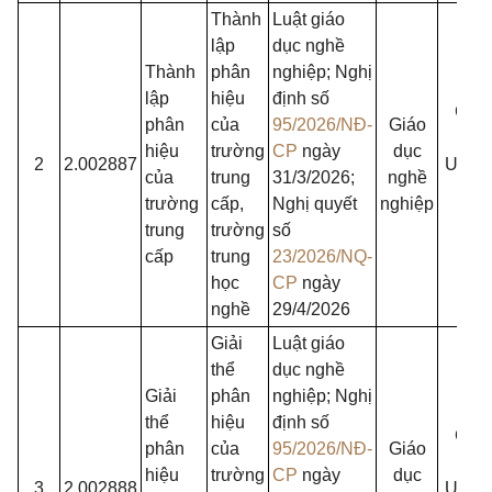
Thành
Luật giáo
lập
dục nghề
Thành
phân
nghiệp; Nghị
lập
hiệu
định số
Chủ
phân
của
95/2026/NĐ-
Giáo
tịch
hiệu
trường
CP
ngày
dục
2
2.002887
UBN
của
trung
31/3/2026;
nghề
cấp
trường
cấp,
Nghị quyết
nghiệp
tỉnh
trung
trường
số
cấp
trung
23/2026/NQ-
học
CP
ngày
nghề
29/4/2026
Giải
Luật giáo
thể
dục nghề
Giải
phân
nghiệp; Nghị
thể
hiệu
định số
Chủ
phân
của
95/2026/NĐ-
Giáo
tịch
hiệu
trường
CP
ngày
dục
3
2.002888
UBN