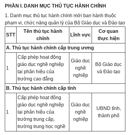
PHẦN I. DANH MỤC THỦ TỤC HÀNH CHÍNH
1. Danh mục thủ tục hành chính mới ban hành thuộc
phạm vi, chức năng quản lý của Bộ Giáo dục và Đào tạo
Tên thủ tục hành
Cơ quan
STT
Lĩnh vực
chính
thực hiện
A. Thủ tục hành chính cấp trung ương
Cấp phép hoạt động
Giáo dục
giáo dục nghề nghiệp
Bộ Giáo dục
1
nghề
tại phân hiệu của
và Đào tạo
nghiệp
trường cao đẳng
B. Thủ tục hành chính cấp tỉnh
Cấp phép hoạt động
giáo dục nghề nghiệp
Giáo dục
UBND tỉnh,
1
tại phân hiệu của
nghề
thành phố
trường trung cấp,
nghiệp
trường trung học nghề