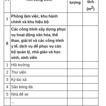
tích
lượng
2
(m
)
Phòng làm việc, khu hành
I
chính và khu hiệu bộ
Các công trình xây dựng phục
vụ hoạt động văn hóa, thể
thao, giải trí và các công trình
II
y
tế, dịch vụ để phục vụ cán
bộ quản lý, nhà giáo và học
sinh, sinh viên
1
Hội trường
2
Thư viện
3
Ký túc xá
4
Sân bóng đá
5
Nhà để xe
...