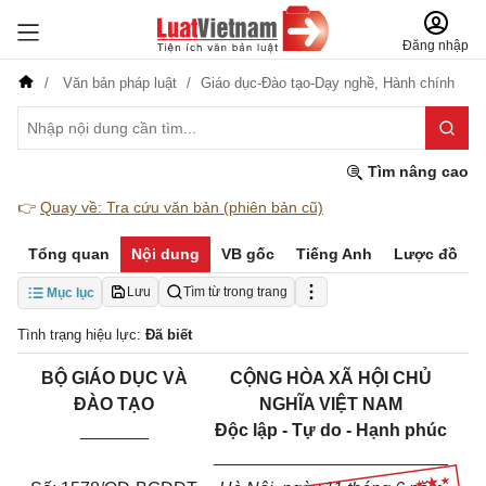
Đăng nhập
Văn bản pháp luật
Giáo dục-Đào tạo-Dạy nghề,
Hành chính
Tìm nâng cao
👉
Quay về: Tra cứu văn bản (phiên bản cũ)
Tổng quan
Nội dung
VB gốc
Tiếng Anh
Lược đồ
Lưu
Tìm từ trong trang
Mục lục
Tình trạng hiệu lực:
Đã biết
BỘ GIÁO DỤC VÀ
CỘNG HÒA XÃ HỘI CHỦ
ĐÀO TẠO
NGHĨA VIỆT NAM
_______
Độc lập - Tự do - Hạnh phúc
________________________