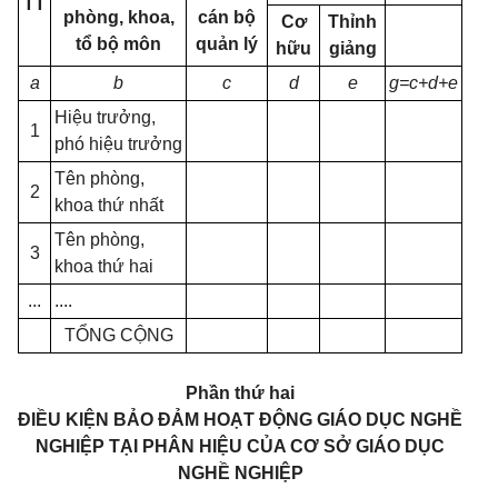
TT
phòng, khoa,
cán bộ
Cơ
Thỉnh
tổ bộ môn
quản lý
hữu
giảng
a
b
c
d
e
g=c+d+e
Hiệu trưởng,
1
phó hiệu trưởng
Tên phòng,
2
khoa thứ nhất
Tên phòng,
3
khoa thứ hai
...
....
TỔNG CỘNG
Phần thứ hai
ĐIỀU KIỆN BẢO ĐẢM HOẠT ĐỘNG GIÁO DỤC NGHỀ
NGHIỆP TẠI PHÂN HIỆU CỦA CƠ SỞ GIÁO DỤC
NGHỀ NGHIỆP