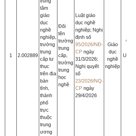
trung
tâm
giáo
Luật giáo
dục
dục nghề
Đổi
nghề
nghiệp; Nghị
tên
nghiệp,
định số
trường
Chủ
trường
95/2026/NĐ-
Giáo
trung
tịch
trung
CP
ngày
dục
1
2.002889
cấp,
UBN
cấp tư
31/3/2026;
nghề
trường
cấp
thục
Nghị quyết
nghiệp
trung
tỉnh
trên địa
số
học
bàn
23/2026/NQ-
nghề
tỉnh,
CP
ngày
thành
29/4/2026
phố
trực
thuộc
trung
ương