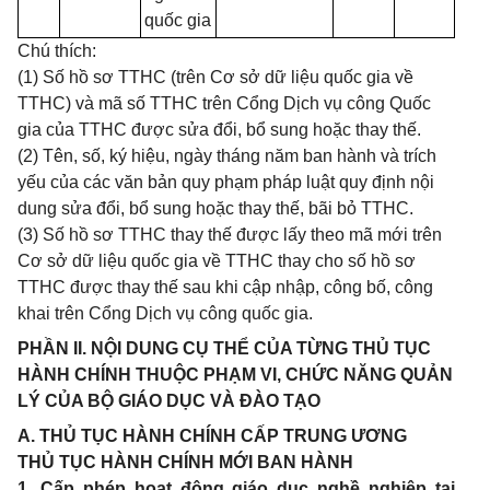
quốc gia
Chú thích:
(1) Số hồ sơ TTHC (trên Cơ sở dữ liệu quốc gia về
TTHC) và mã số TTHC trên Cổng Dịch vụ công Quốc
gia của TTHC được sửa đổi, bổ sung hoặc thay thế.
(2) Tên, số, ký hiệu, ngày tháng năm ban hành và trích
yếu của các văn bản quy phạm pháp luật quy định nội
dung sửa đổi, bổ sung hoặc thay thế, bãi bỏ TTHC.
(3) Số hồ sơ TTHC thay thế được lấy theo mã mới trên
Cơ sở dữ liệu quốc gia về TTHC thay cho số hồ sơ
TTHC được thay thế sau khi cập nhập, công bố, công
khai trên Cổng Dịch vụ công quốc gia.
PHẦN II. NỘI DUNG CỤ THỂ CỦA TỪNG THỦ TỤC
HÀNH CHÍNH THUỘC PHẠM VI, CHỨC NĂNG QUẢN
LÝ CỦA BỘ GIÁO DỤC VÀ ĐÀO TẠO
A. THỦ TỤC HÀNH CHÍNH CẤP TRUNG ƯƠNG
THỦ TỤC HÀNH CHÍNH MỚI BAN HÀNH
1. Cấp phép hoạt động giáo dục nghề nghiệp tại