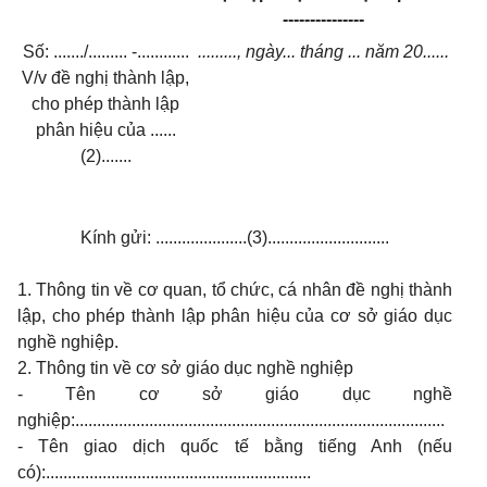
---------------
Số: ......./......... -............
........., ngày... tháng ... năm 20......
V/v đề nghị thành lập,
cho phép thành lập
phân hiệu của ......
(2).......
Kính gửi: .....................(3)............................
1. Thông tin về cơ quan, tổ chức, cá nhân đề nghị thành
lập, cho phép thành lập phân hiệu của cơ sở giáo dục
nghề nghiệp.
2. Thông tin về cơ sở giáo dục nghề nghiệp
- Tên cơ sở giáo dục nghề
nghiệp:.....................................................................................
- Tên giao dịch quốc tế bằng tiếng Anh (nếu
có):.............................................................