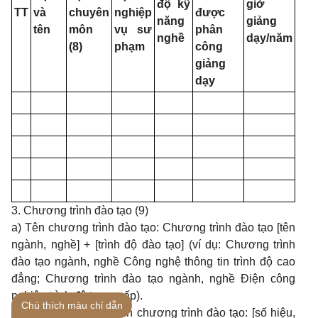
độ kỹ
giờ
TT
và
chuyên
nghiệp
được
năng
giảng
tên
môn
vụ sư
phân
nghề
dạy/năm
(8)
phạm
công
giảng
dạy
3. Chương trình đào tạo (9)
a) Tên chương trình đào tạo: Chương trình đào tạo [tên
ngành, nghề] + [trình độ đào tạo] (ví dụ: Chương trình
đào tạo ngành, nghề Công nghệ thông tin trình độ cao
đẳng; Chương trình đào tạo ngành, nghề Điện công
nghiệp trình độ trung cấp).
Chú thích màu chỉ dẫn
b) Quyết định ban hành chương trình đào tạo: [số hiệu,