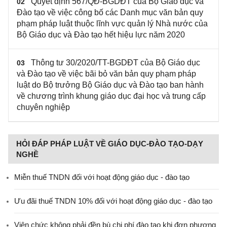
Quyết định 567/QĐ-BGDĐT của Bộ Giáo dục và
02
Đào tạo về việc công bố các Danh mục văn bản quy
phạm pháp luật thuộc lĩnh vực quản lý Nhà nước của
Bộ Giáo dục và Đào tạo hết hiệu lực năm 2020
Thông tư 30/2020/TT-BGDĐT của Bộ Giáo dục
03
và Đào tạo về việc bãi bỏ văn bản quy phạm pháp
luật do Bộ trưởng Bộ Giáo dục và Đào tạo ban hành
về chương trình khung giáo dục đại học và trung cấp
chuyên nghiệp
HỎI ĐÁP PHÁP LUẬT VỀ GIÁO DỤC-ĐÀO TẠO-DẠY
NGHỀ
Miễn thuế TNDN đối với hoạt động giáo dục - đào tạo
Ưu đãi thuế TNDN 10% đối với hoạt động giáo dục - đào tạo
Viên chức không phải đền bù chi phí đào tạo khi đơn phương