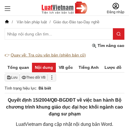
Đăng nhập
Văn bản pháp luật
Giáo dục-Đào tạo-Dạy nghề
Tìm nâng cao
👉
Quay về: Tra cứu văn bản (phiên bản cũ)
Tổng quan
Nội dung
VB gốc
Tiếng Anh
Lược đồ
Lưu
Theo dõi VB
Tình trạng hiệu lực:
Đã biết
Quyết định 15/2004/QĐ-BGDĐT về việc ban hành Bộ
chương trình khung giáo dục đại học khối ngành cao
đạng sư phạm
LuatVietnam đang cập nhật nội dung bản Word.