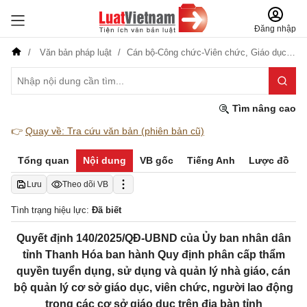
Đăng nhập
Văn bản pháp luật
Cán bộ-Công chức-Viên chức,
Giáo dục-Đào tạo-Dạy nghề
Tìm nâng cao
👉
Quay về: Tra cứu văn bản (phiên bản cũ)
Tổng quan
Nội dung
VB gốc
Tiếng Anh
Lược đồ
Lưu
Theo dõi VB
Tình trạng hiệu lực:
Đã biết
Quyết định 140/2025/QĐ-UBND của Ủy ban nhân dân
tỉnh Thanh Hóa ban hành Quy định phân cấp thẩm
quyền tuyển dụng, sử dụng và quản lý nhà giáo, cán
bộ quản lý cơ sở giáo dục, viên chức, người lao động
trong các cơ sở giáo dục trên địa bàn tỉnh