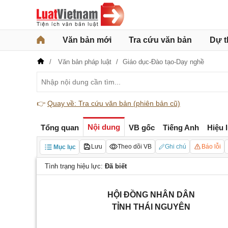
Văn bản mới
Tra cứu văn bản
Dự t
Văn bản pháp luật
Giáo dục-Đào tạo-Dạy nghề
👉
Quay về: Tra cứu văn bản (phiên bản cũ)
Nội dung
Tổng quan
VB gốc
Tiếng Anh
Hiệu 
Lưu
Theo dõi VB
Ghi chú
Báo lỗi
Mục lục
Tình trạng hiệu lực:
Đã biết
HỘI ĐỒNG NHÂN DÂN
TỈNH THÁI NGUYÊN
_____________