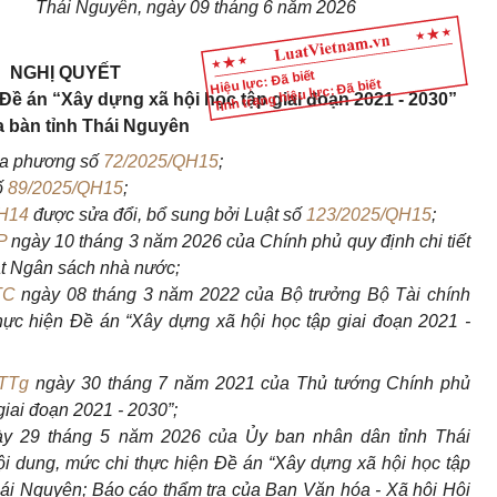
Thái Nguyên, ngày 09 tháng 6 năm 2026
NGHỊ QUYẾT
Hiệu lực: Đã biết
Tình trạng hiệu lực: Đã biết
Đề án “Xây dựng xã hội học tập giai đoạn 2021 - 2030”
ịa bàn tỉnh Thái Nguyên
ịa phương số
72/2025/QH15
;
ố
89/2025/QH15
;
H14
được sửa đổi, bổ sung bởi Luật số
123/2025/QH15
;
P
ngày 10 tháng 3 năm 2026 của Chính phủ quy định chi tiết
ật Ngân sách nhà nước;
TC
ngày 08 tháng 3 năm 2022 của Bộ trưởng Bộ Tài chính
hực hiện Đề án “Xây dựng xã hội học tập giai đoạn 2021 -
TTg
ngày 30 tháng 7 năm 2021 của Thủ tướng Chính phủ
iai đoạn 2021 - 2030”;
ày 29 tháng 5 năm 2026 của Ủy ban nhân dân tỉnh Thái
i dung, mức chi thực hiện Đề án “Xây dựng xã hội học tập
Thái Nguyên; Báo cáo thẩm tra của Ban Văn hóa - Xã hội Hội