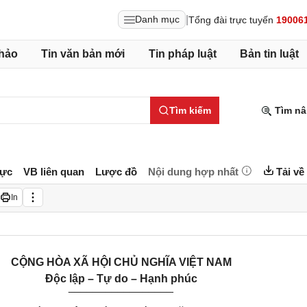
|
Danh mục
Tổng đài trực tuyến
19006
hảo
Tin văn bản mới
Tin pháp luật
Bản tin luật
Tìm kiếm
Tìm nâ
lực
VB liên quan
Lược đồ
Nội dung hợp nhất
Tải về
In
CỘNG HÒA XÃ HỘI CHỦ NGHĨA VIỆT NAM
Độc lập – Tự do – Hạnh phúc
_________________