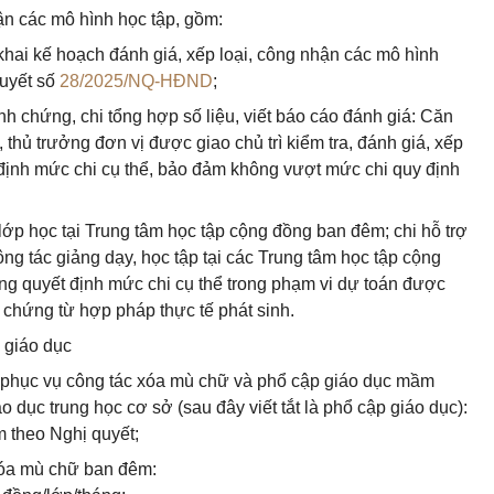
hận các mô hình học tập, gồm:
 khai kế hoạch đánh giá, xếp loại, công nhận các mô hình
quyết số
28/2025/NQ-HĐND
;
inh chứng, chi tổng hợp số liệu, viết báo cáo đánh giá: Căn
, thủ trưởng đơn vị được giao chủ trì kiểm tra, đánh giá, xếp
 định mức chi cụ thể, bảo đảm không vượt mức chi quy định
 lớp học tại Trung tâm học tập cộng đồng ban đêm; chi hỗ trợ
ông tác giảng dạy, học tập tại các Trung tâm học tập cộng
ng quyết định mức chi cụ thể trong phạm vi dự toán được
 chứng từ hợp pháp thực tế phát sinh.
 giáo dục
át phục vụ công tác xóa mù chữ và phổ cập giáo dục mầm
o dục trung học cơ sở (sau đây viết tắt là phổ cập giáo dục):
m theo Nghị quyết;
 xóa mù chữ ban đêm: