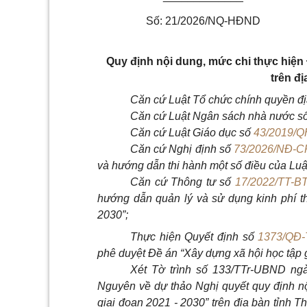
Số: 21/2026/NQ-HĐND
Quy định nội dung, mức chi thực hiện 
trên đ
Căn cứ Luật Tổ chức chính quyền đ
Căn cứ Luật Ngân sách nhà nước s
Căn cứ Luật Giáo dục số
43/2019/Q
Căn cứ Nghị định số
73/2026/NĐ-C
và hướng dẫn thi hành một số điều của Lu
Căn cứ Thông tư số
17/2022/TT-B
hướng dẫn quản lý và sử dụng kinh phí t
2030”;
Thực hiện Quyết định số
1373/QĐ-
phê duyệt Đề án “Xây dựng xã hội học tập g
Xét Tờ trình số 133/TTr-UBND ng
Nguyên về dự thảo Nghị quyết quy định nộ
giai đoạn 2021 - 2030” trên địa bàn tỉnh 