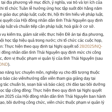
tại địa phương về mục đích, ý nghĩa, vai trò và lợi ích của
 chi tổ chức Tuần lễ hưởng ứng học tập suốt đời hằng năm
 giáo dục pháp luật; cuộc thi, hội thi tìm hiểu về pháp luật,
ghị quyết của Hội đồng nhân dân tỉnh Thái Nguyên quy định
áp luật và chuẩn tiếp cận pháp luật, hoà giải ở cơ sở.
m vụ kiểm tra, giám sát việc thực hiện Đề án tại địa phương,
ội học tập hiệu quả trong nước; chi tổ chức các cuộc họp,
bàn: Thực hiện theo quy định tại Nghị quyết số
28/2025/NQ-
 đồng nhân dân tỉnh Thái Nguyên quy định mức chi công
hức, đơn vị thuộc phạm vi quản lý của tỉnh Thái Nguyên (sau
HĐND
).
cao năng lực chuyên môn, nghiệp vụ cho đối tượng thuộc
o báo cáo viên/hướng dẫn viên tham gia giảng dạy tại
 tác chuẩn bị, soạn bài và báo cáo); chi đào tạo bồi dưỡng
ọc tập cộng đồng: Thực hiện theo quy định tại Nghị quyết
ăm 2025 của Hội đồng nhân dân tỉnh Thái Nguyên ban hành
tạo, bồi dưỡng công chức, viên chức thuộc phạm vi quản lý