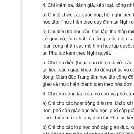
4. Chi kiểm tra, đánh giá, xếp loại, công n
a) Chi tổ chức các cuộc họp, hội nghị triển
học tập: Thực hiện theo quy định tại Nghị 
b) Chi điều tra nhu cầu học tập, thu thập m
cứ quy mô, tính chất của từng cuộc điều tra
loại, công nhận các mô hình học tập quyết
tại Phụ lục kèm theo Nghị quyết.
5. Chi tiền điện (hoặc dầu đèn) đối với các
tài liệu, sách giáo khoa, đồ dùng phục vụ c
đồng: Giám đốc Trung tâm học tập cộng đồ
giao và thực hiện thanh toán theo hóa đơn,
6. Chi cho công tác xóa mù chữ và phổ cập
a) Chi cho các hoạt động điều tra, khảo s
non, phổ cập giáo dục tiểu học, phổ cập giá
Thực hiện mức chi quy định tại Phụ lục kè
b) Chi cho các lớp học phổ cập giáo dục,