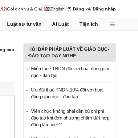
|
|
192
Gói dịch vụ & Giá
English
Đăng ký
/ Đăng nhập
Luật sư tư vấn
AI Luật
Tiện ích
HỎI ĐÁP PHÁP LUẬT VỀ GIÁO DỤC-
ng cao
ĐÀO TẠO-DẠY NGHỀ
Miễn thuế TNDN đối với hoạt động giáo
dục - đào tạo
Ưu đãi thuế TNDN 10% đối với hoạt
động giáo dục - đào tạo
Viên chức không phải đền bù chi phí
đào tạo khi đơn phương chấm dứt hợp
đồng làm việc?