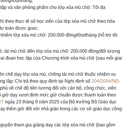
 đồng/lớp/tháng;
c tập và văn phòng phẩm cho lớp xóa mù chữ: Tối đa
i theo thực tế số học viên của lớp xóa mù chữ theo hóa
dự toán được giao;
nhiệm lớp xóa mù chữ: 200.000 đồng/lớp/tháng (hỗ trợ tối
ữ, tái mù chữ đến lớp xóa mù chữ: 200.000 đồng/đối tượng
ai đoạn học tập của Chương trình xóa mù chữ (sau mỗi giai
biên chế dạy lớp xóa mù, chống tái mù chữ thuộc nhiệm vụ
 lập: Chi trả theo quy định tại Nghị định số
204/2004/NĐ-
hủ về chế độ tiền lương đối với cán bộ, công chức, viên
ố giờ dạy vượt định mức giờ chuẩn được thanh toán theo
ĐT
ngày 23 tháng 9 năm 2025 của Bộ trưởng Bộ Giáo dục
dạy thêm giờ đối với nhà giáo trong các cơ sở giáo dục công
 nguyện tham gia giảng dạy các lớp xóa mù chữ (bao gồm