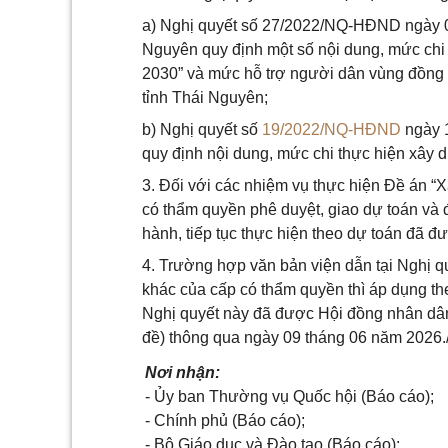
a) Nghị quyết số 27/2022/NQ-HĐND ngày 0
Nguyên quy định một số nội dung, mức chi 
2030” và mức hỗ trợ người dân vùng đồng b
tỉnh Thái Nguyên;
b) Nghị quyết số
19/2022/NQ-HĐND
ngày 1
quy định nội dung, mức chi thực hiện xây d
3. Đối với các nhiệm vụ thực hiện Đề án “
có thẩm quyền phê duyệt, giao dự toán và đ
hành, tiếp tục thực hiện theo dự toán đã đ
4. Trường hợp văn bản viện dẫn tại Nghị q
khác của cấp có thẩm quyền thì áp dụng the
Nghị quyết này đã được Hội đồng nhân dâ
đề) thông qua ngày 09 tháng 06 năm 2026./
Nơi nhận:
- Ủy ban Thường vụ Quốc hội (Báo cáo);
- Chính phủ (Báo cáo);
- Bộ Giáo dục và Đào tạo (Báo cáo);