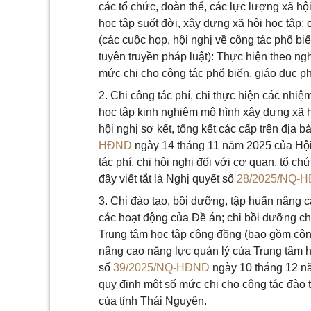
các tổ chức, đoàn thể, các lực lượng xã hội 
học tập suốt đời, xây dựng xã hội học tập;
(các cuộc họp, hội nghị về công tác phổ biến
tuyên truyền pháp luật): Thực hiện theo n
mức chi cho công tác phổ biến, giáo dục ph
2. Chi công tác phí, chi thực hiện các nhiệ
học tập kinh nghiệm mô hình xây dựng xã h
hội nghị sơ kết, tổng kết các cấp trên địa 
HĐND
ngày 14 tháng 11 năm 2025 của Hội
tác phí, chi hội nghị đối với cơ quan, tổ c
đây viết tắt là Nghị quyết số
28/2025/NQ-
3. Chi đào tạo, bồi dưỡng, tập huấn nâng 
các hoạt động của Đề án; chi bồi dưỡng ch
Trung tâm học tập cộng đồng (bao gồm công
nâng cao năng lực quản lý của Trung tâm h
số
39/2025/NQ-HĐND
ngày 10 tháng 12 n
quy định một số mức chi cho công tác đào 
của tỉnh Thái Nguyên.