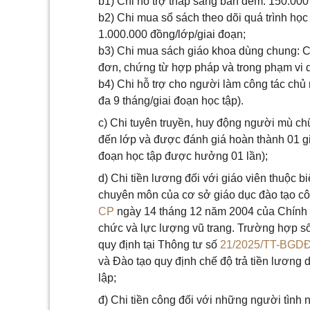
b1) Chi hỗ trợ thắp sáng ban đêm: 150.000
b2) Chi mua sổ sách theo dõi quá trình họ
1.000.000 đồng/lớp/giai đoạn;
b3) Chi mua sách giáo khoa dùng chung: Ch
đơn, chứng từ hợp pháp và trong phạm vi 
b4) Chi hỗ trợ cho người làm công tác chủ 
đa 9 tháng/giai đoạn học tập).
c) Chi tuyên truyền, huy động người mù ch
đến lớp và được đánh giá hoàn thành 01 gi
đoạn học tập được hưởng 01 lần);
d) Chi tiền lương đối với giáo viên thuộc 
chuyên môn của cơ sở giáo dục đào tạo công
CP
ngày 14 tháng 12 năm 2004 của Chính p
chức và lực lượng vũ trang. Trường hợp s
quy định tại Thông tư số
21/2025/TT-BGD
và Đào tạo quy định chế độ trả tiền lương 
lập;
đ) Chi tiền công đối với những người tình