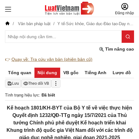
Đăng nhập
Văn bản pháp luật
Y tế-Sức khỏe,
Giáo dục-Đào tạo-Dạy nghề
Tìm nâng cao
👉
Quay về: Tra cứu văn bản (phiên bản cũ)
Tổng quan
Nội dung
VB gốc
Tiếng Anh
Lược đồ
Lưu
Theo dõi VB
Tình trạng hiệu lực:
Đã biết
Kế hoạch 1801/KH-BYT của Bộ Y tế về việc thực hiện
Quyết định 1232/QĐ-TTg ngày 15/7/2021 của Thủ
tướng Chính phủ phê duyệt Kế hoạch triển khai
Khung trình độ quốc gia Việt Nam đối với các trình độ
giáo dục nghề nghiệp, giai đoạn 2021-2025