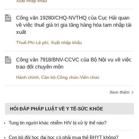
Xuất nhập khẩu
Công văn 19280/CHQ-NVTHQ của Cục Hải quan
về việc thuế giá trị gia tăng hàng hóa tạm nhập tái
xuất
Thuế-Phí-Lệ phí
,
Xuất nhập khẩu
Công văn 7918/BNV-CCVC của Bộ Nội vụ về việc
trao đổi chuyên môn
Hành chính
,
Cán bộ-Công chức-Viên chức
Xem thêm
HỎI ĐÁP PHÁP LUẬT VỀ Y TẾ-SỨC KHỎE
Tung tin người khác nhiễm HIV bị xử lý thế nào?
Con bộ đội học đại học có phải mua thẻ BHYT không?