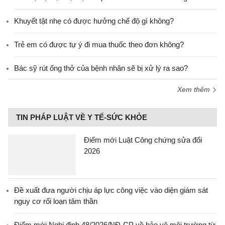
Khuyết tật nhẹ có được hưởng chế độ gì không?
Trẻ em có được tự ý đi mua thuốc theo đơn không?
Bác sỹ rút ống thở của bệnh nhân sẽ bị xử lý ra sao?
Xem thêm
TIN PHÁP LUẬT VỀ Y TẾ-SỨC KHỎE
Điểm mới Luật Công chứng sửa đổi
2026
Đề xuất đưa người chịu áp lực công việc vào diện giám sát
nguy cơ rối loạn tâm thần
Điểm mới Nghị định 48/2026/NĐ-CP về bảo vệ môi trường từ