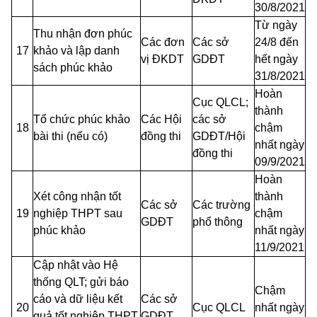
30/8/2021
Từ ngày
Thu nhận đơn phúc
Các đơn
Các sở
24/8 đến
17
khảo và lập danh
vị ĐKDT
GDĐT
hết ngày
sách phúc khảo
31/8/2021
Hoàn
Cục QLCL;
thành
Tổ chức phúc khảo
Các Hội
các sở
18
chậm
bài thi (nếu có)
đồng thi
GDĐT/Hội
nhất ngày
đồng thi
09/9/2021
Hoàn
Xét công nhận tốt
thành
Các sở
Các trường
19
nghiệp THPT sau
chậm
GDĐT
phổ thông
phúc khảo
nhất ngày
11/9/2021
Cập nhật vào Hệ
thống QLT; gửi báo
Chậm
cáo và dữ liệu kết
Các sở
20
Cục QLCL
nhất ngày
quả tốt nghiệp THPT
GDĐT