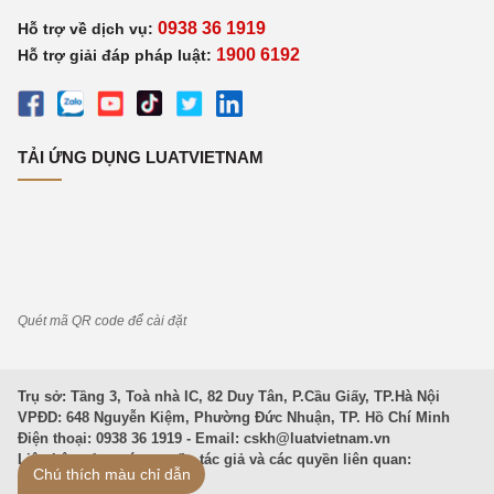
0938 36 1919
Hỗ trợ về dịch vụ:
1900 6192
Hỗ trợ giải đáp pháp luật:
TẢI ỨNG DỤNG LUATVIETNAM
Quét mã QR code để cài đặt
Trụ sở: Tầng 3, Toà nhà IC, 82 Duy Tân, P.Cầu Giấy, TP.Hà Nội
VPĐD: 648 Nguyễn Kiệm, Phường Đức Nhuận, TP. Hồ Chí Minh
Điện thoại: 0938 36 1919 - Email:
cskh@luatvietnam.vn
Liên hệ quảng cáo; quyền tác giả và các quyền liên quan:
Chú thích màu chỉ dẫn
thuybt@incom.vn