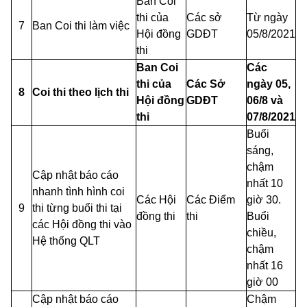
Ban Coi
thi của
Các sở
Từ ngày
7
Ban Coi thi làm việc
Hội đồng
GDĐT
05/8/2021
thi
Ban Coi
Các
thi của
Các Sở
ngày 05,
8
Coi thi theo lịch thi
Hội đồng
GDĐT
06/8 và
thi
07/8/2021
Buổi
sáng,
chậm
Cập nhật báo cáo
nhất 10
nhanh tình hình coi
Các Hội
Các Điểm
giờ 30.
9
thi từng buổi thi tại
đồng thi
thi
Buổi
các Hội đồng thi vào
chiều,
Hệ thống QLT
chậm
nhất 16
giờ 00
Cập nhật báo cáo
Chậm