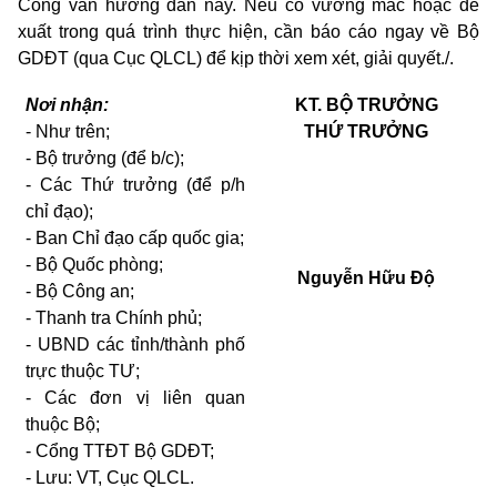
Công văn hướng dẫn này. Nếu có vướng mắc hoặc đề
xuất trong quá trình thực hiện, cần báo cáo ngay về Bộ
GDĐT (qua Cục QLCL) để kịp thời xem xét, giải quyết./.
Nơi nhận:
KT. BỘ TRƯỞNG
- Như trên;
THỨ TRƯỞNG
- Bộ trưởng (để b/c);
- Các Thứ trưởng (để p/h
chỉ đạo);
- Ban Chỉ đạo cấp quốc gia;
- Bộ Quốc phòng;
Nguyễn Hữu Độ
- Bộ Công an;
- Thanh tra Chính phủ;
- UBND các tỉnh/thành phố
trực thuộc TƯ;
- Các đơn vị liên quan
thuộc Bộ;
- Cổng TTĐT Bộ GDĐT;
- Lưu: VT, Cục QLCL.