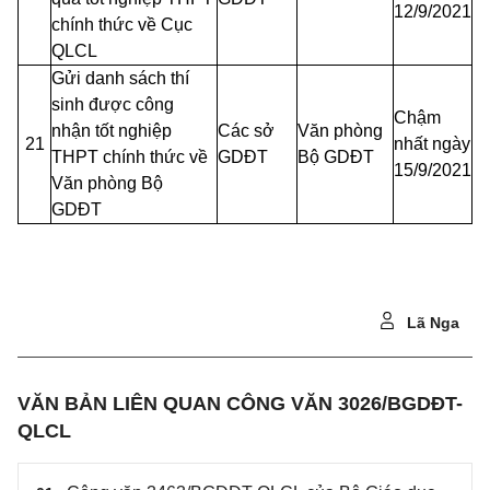
12/9/2021
chính thức về Cục
QLCL
Gửi danh sách thí
sinh được công
Chậm
nhận tốt nghiệp
Các sở
Văn phòng
21
nhất ngày
THPT chính thức về
GDĐT
Bộ
GDĐT
15/9/2021
Văn phòng Bộ
GDĐT
Lã Nga
VĂN BẢN LIÊN QUAN CÔNG VĂN 3026/BGDĐT-
QLCL