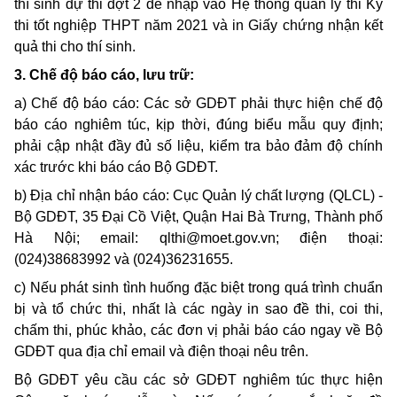
thí sinh dự thi đợt 2 để nhập vào Hệ thống quản lý thi Kỳ
thi tốt nghiệp THPT năm 2021 và in Giấy chứng nhận kết
quả thi cho thí sinh.
3. Chế độ báo cáo, lưu trữ:
a) Chế độ báo cáo: Các sở GDĐT phải thực hiện chế độ
báo cáo nghiêm túc, kịp thời, đúng biểu mẫu quy định;
phải cập nhật đầy đủ số liệu, kiểm tra bảo đảm độ chính
xác trước khi báo cáo Bộ GDĐT.
b) Địa chỉ nhận báo cáo: Cục Quản lý chất lượng (QLCL) -
Bộ GDĐT, 35 Đại Cồ Việt, Quận Hai Bà Trưng, Thành phố
Hà Nội;
email:
qlthi@moet.gov.vn
; điện thoại:
(024)38683992 và (024)36231655.
c) Nếu phát sinh tình huống đặc biệt trong quá trình chuẩn
bị và tổ chức thi, nhất là các ngày in sao đề thi, coi thi,
chấm thi, phúc khảo, các đơn vị phải báo cáo ngay về Bộ
GDĐT qua địa chỉ
email
và điện thoại nêu trên.
Bộ GDĐT yêu cầu các sở
GDĐT
nghiêm túc thực hiện