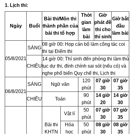
1. Lịch thi:
Thời
Giờ
Bài thi/Môn thi
Giờ bắt
gian
phát đề
Ngày
Buổi
thành phần của
đầu
làm
thi cho
bài thi tổ hợp
làm bài
bài
thí sinh
08 giờ 00: Họp cán bộ làm công tác coi
SÁNG
thi tại Điểm thi
05/8/2021
14 giờ 00: Thí sinh đến phòng thi làm thủ
CHIỀU
tục dự thi, đính chính sai sót (nếu có) và
nghe phổ biến Quy chế thi, Lịch thi
120
07 giờ
07 giờ
SÁNG
Ngữ văn
phút
30
35
06/8/2021
90
14 giờ
14 giờ
CHIỀU
Toán
phút
20
30
50
07 giờ
07 giờ
Vật lí
phút
30
35
Bài thi
Hóa
50
08 giờ
08 giờ
KHTN
học
phút
30
35