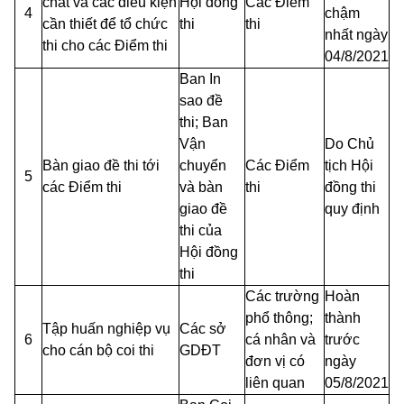
chất và các điều kiện
Hội đồng
Các Điểm
4
chậm
cần thiết để tổ chức
thi
thi
nhất ngày
thi cho các Điểm thi
04/8/2021
Ban In
sao đề
thi; Ban
Vận
Do Chủ
Bàn giao đề thi tới
chuyển
Các Điểm
tịch Hội
5
các Điểm thi
và bàn
thi
đồng thi
giao đề
quy định
thi của
Hội đồng
thi
Các trường
Hoàn
phổ thông;
thành
Tập huấn nghiệp vụ
Các sở
6
cá nhân và
trước
cho cán bộ coi thi
GDĐT
đơn vị có
ngày
liên quan
05/8/2021