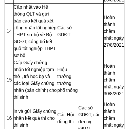
Cập nhật vào Hệ
thống QLT và gửi
Hoàn
báo cáo kết quả xét
thành
công nhận tốt nghiệp
Các sở
14
chậm
THPT sơ bộ về Bộ
GDĐT
nhất ngày
GDĐT; công bố kết
27/8/2021
quả tốt nghiệp THPT
sơ bộ
Cấp Giấy chứng
Hoàn
nhận tốt nghiệp tạm
Hiệu
thành
thời, trả học bạ và
trưởng
15
chậm
các loại Giấy chứng
trường
nhất ngày
nhận (bản chính) cho
phổ thông
30/8/2021
thí sinh
Hoàn
Các sở
In và gửi Giấy chứng
thành
Các Hội
GDĐT; các
16
nhận kết quả thi cho
chậm
đồng thi
đơn vị
thí sinh
nhất ngày
ĐKDT