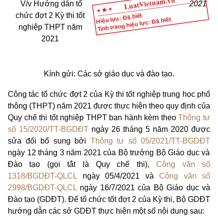
V/v Hướng dẫn tổ
2021
chức đợt 2 Kỳ thi tốt
Hiệu lực: Đã biết
Tình trạng hiệu lực: Đã biết
nghiệp THPT năm
2021
Kính gửi: Các sở giáo dục và đào tạo.
Công tác tổ chức đợt 2 của Kỳ thi tốt nghiệp trung học phổ
thông (THPT) năm 2021 được thực hiện theo quy định của
Quy chế thi tốt nghiệp THPT ban hành kèm theo
Thông tư
số 15/2020/TT-BGDĐT
ngày 26 tháng 5 năm 2020 được
sửa đổi bổ sung bởi
Thông tư số 05/2021/TT-BGDĐT
ngày 12 tháng 3 năm 2021 của Bộ trưởng Bộ Giáo dục và
Đào tạo (gọi tắt là Quy chế thi),
Công văn số
1318/BGDĐT-QLCL
ngày 05/4/2021 và
Công văn số
2998/BGDĐT-QLCL
ngày 16/7/2021 của Bộ Giáo dục và
Đào tạo (GDĐT). Để tổ chức tốt đợt 2 của Kỳ thi, Bộ GDĐT
hướng dẫn các sở GDĐT thực hiện một số nội dung sau: