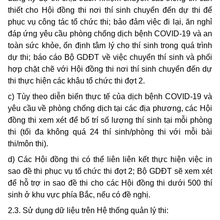
thiết cho Hội đồng thi nơi thí sinh chuyển đến dự thi để
phục vụ công tác tổ chức thi; bảo đảm việc đi lại, ăn nghỉ
đáp ứng yêu cầu phòng chống dịch bệnh
COVID-
19 và an
toàn sức khỏe, ổn định tâm lý cho thí sinh trong quá trình
dự thi; báo cáo Bộ GDĐT về việc chuyển thí sinh và phối
hợp chặt chẽ với Hội đồng thi nơi thí sinh chuyển đến dự
thi thực hiện các khâu tổ chức thi đợt 2.
c) Tùy theo diễn biến thực tế của dịch bệnh COVID-19 và
yêu cầu về phòng chống dịch tại các địa phương, các Hội
đồng thi xem xét để bố trí số lượng thí sinh tại mỗi phòng
thi (tối đa không quá 24 thí sinh/phòng thi với mỗi bài
thi/môn thi).
d) Các Hội đồng thi có thể liên liên kết thực hiện việc in
sao đề thi phục vụ tổ chức thi đợt 2; Bộ GDĐT sẽ xem xét
để hỗ trợ in sao đề thi cho các Hội đồng thi dưới 500 thí
sinh ở khu vực phía Bắc, nếu có đề nghị.
2.3. Sử dụng dữ liệu trên Hệ thống quản lý thi: