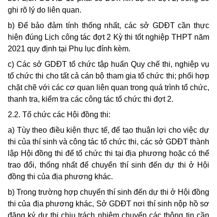
ghi rõ lý do liên quan.
b) Để bảo đảm tính thống nhất, các sở GDĐT cần thực
hiện đúng Lịch công tác đợt 2 Kỳ thi tốt nghiệp THPT năm
2021 quy định tại Phụ lục đính kèm.
c) Các sở GDĐT tổ chức tập huấn Quy chế thi, nghiệp vụ
tổ chức thi cho tất cả cán bộ tham gia tổ chức thi; phối hợp
chặt chẽ với các cơ quan liên quan trong quá trình tổ chức,
thanh tra, kiểm tra các công tác tổ chức thi đợt 2.
2.2. Tổ chức các Hội đồng thi:
a) Tùy theo điều kiện thực tế, để tạo thuận lợi cho việc dự
thi của thí sinh và công tác tổ chức thi, các sở GDĐT thành
lập Hội đồng thi để tổ chức thi tại địa phương hoặc có thể
trao đổi, thống nhất để chuyển thí sinh đến dự thi ở Hội
đồng thi của địa phương khác.
b) Trong trường hợp chuyển thí sinh đến dự thi ở Hội đồng
thi của địa phương khác, Sở GDĐT nơi thí sinh nộp hồ sơ
đăng ký dự thi chịu trách nhiệm chuyển các thông tin cần