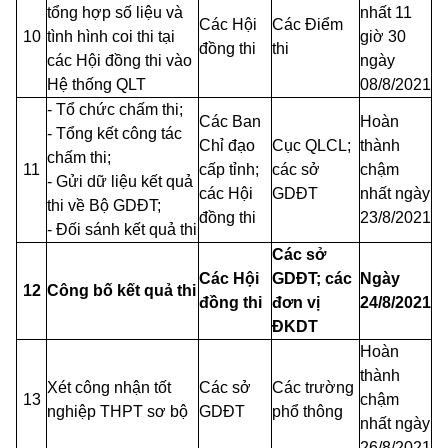
tổng hợp số liệu và
nhất 11
Các Hội
Các Điểm
10
tình hình coi thi tại
giờ 30
đồng thi
thi
các Hội đồng thi vào
ngày
Hệ thống QLT
08/8/2021
- Tổ chức chấm thi;
Các Ban
Hoàn
- Tổng kết công tác
Chỉ đạo
Cục QLCL;
thành
chấm thi;
11
cấp tỉnh;
các sở
chậm
- Gửi dữ liệu kết quả
các Hội
GDĐT
nhất ngày
thi về Bộ GDĐT;
đồng thi
23/8/2021
- Đối sánh kết quả thi
Các sở
Các Hội
GDĐT; các
Ngày
12
Công bố kết quả thi
đồng thi
đơn vị
24/8/2021
ĐKDT
Hoàn
thành
Xét công nhận tốt
Các sở
Các trường
13
chậm
nghiệp THPT sơ bộ
GDĐT
phổ thông
nhất ngày
26/8/2021