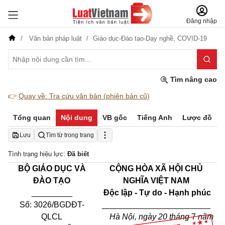
Đăng nhập
Văn bản pháp luật
Giáo dục-Đào tạo-Dạy nghề,
COVID-19
Tìm nâng cao
👉
Quay về: Tra cứu văn bản (phiên bản cũ)
Tổng quan
Nội dung
VB gốc
Tiếng Anh
Lược đồ
Lưu
Tìm từ trong trang
Tình trạng hiệu lực:
Đã biết
BỘ GIÁO DỤC VÀ
CỘNG HÒA XÃ HỘI CHỦ
ĐÀO TẠO
NGHĨA VIỆT NAM
_________
Độc lập - Tự do - Hạnh phúc
Số: 3026/BGDĐT-
________________________
QLCL
Hà Nội, ngày 20 tháng
7
năm