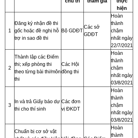
chủ trì
tham gia
thực
hiện
Hoàn
Đăng ký nhận đề thi
thành
Các sở
1
gốc hoặc đề nghị hỗ
Bộ GDĐT
chậm
GDĐT
trợ in sao đề thi
nhất ngày
22/7/2021
Hoàn
Thành lập các Điểm
thành
thi; xếp phòng thi
Các Hội
2
chậm
theo từng bài thi/môn
đồng thi
nhất ngày
thi
03/8/2021
Hoàn
thành
In và trả Giấy báo dự
Các đơn
3
chậm
thi cho thí sinh
vị ĐKDT
nhất ngày
03/8/2021
Hoàn
Chuẩn bị cơ sở vật
thành