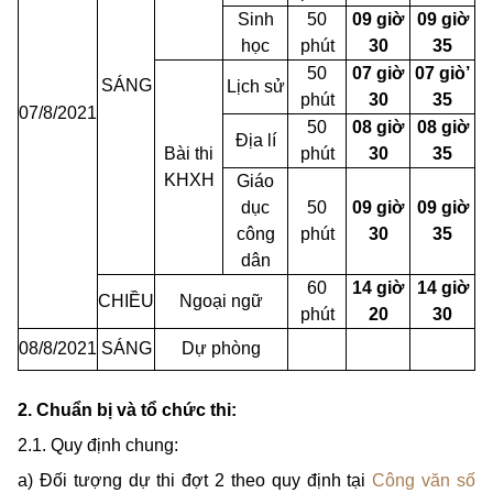
Sinh
50
09 giờ
09 giờ
học
phút
30
35
50
07 giờ
07 giò’
SÁNG
Lịch sử
phút
30
35
07/8/2021
50
08 giờ
08 giờ
Địa lí
Bài thi
phút
30
35
KHXH
Giáo
dục
50
09 giờ
09 giờ
công
phút
30
35
dân
60
14 giờ
14 giờ
CHIỀU
Ngoại ngữ
phút
20
30
08/8/2021
SÁNG
Dự phòng
2. Chuẩn bị và tổ chức thi:
2.1. Quy định chung:
a) Đối tượng dự thi đợt 2 theo quy định tại
Công văn số