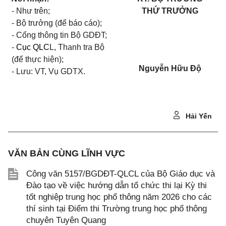
-
Như trên;
THỨ TRƯỞNG
-
Bộ trưởng (để báo cáo);
- Cổng thông tin Bộ GDĐT;
-
Cục QLC
L, Thanh tra Bộ
(để thực hiện);
Nguyễn Hữu Độ
- Lưu: VT, Vụ GDTX.
Hải Yến
VĂN BẢN CÙNG LĨNH VỰC
Công văn 5157/BGDĐT-QLCL của Bộ Giáo dục và
Đào tạo về việc hướng dẫn tổ chức thi lại Kỳ thi
tốt nghiệp trung học phổ thông năm 2026 cho các
thí sinh tại Điểm thi Trường trung học phổ thông
chuyên Tuyên Quang