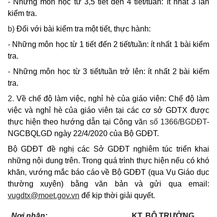
-
Những môn học từ 3,5 tiết đến 4 tiết/tuần: ít nhất 3 lần
kiểm tra.
b)
Đối với bài kiểm tra một tiết, thực hành:
-
Những môn học từ 1 tiết đến 2 tiết/tuần: ít nhất 1 bài kiểm
tra.
-
Những môn học từ 3 tiết/tuần trở lên: ít nhất 2 bài kiểm
tra.
2.
Về chế độ làm việc, nghỉ hè của giáo viên: Chế độ làm
việc và nghỉ hè của giáo viên tại các cơ sở GDTX được
thực hiện theo hướng dẫn tại Công vă
n số 1366/BGDĐT-
NGCBQLGD ngày 22/4/2020 của Bộ GDĐT.
Bộ GDĐT đề nghị các Sở GDĐT nghiêm túc triển khai
những nội dung trên. Trong quá trình thực hiện nếu có khó
khăn, vướng mắc báo cáo về Bộ GDĐT (qua Vụ Giáo dục
thường xuyên) bằng văn bản và gửi qua email:
vugdtx@moet.gov.vn
để kịp thời giải quyết.
Nơi nhận:
KT. BỘ TRƯỞNG