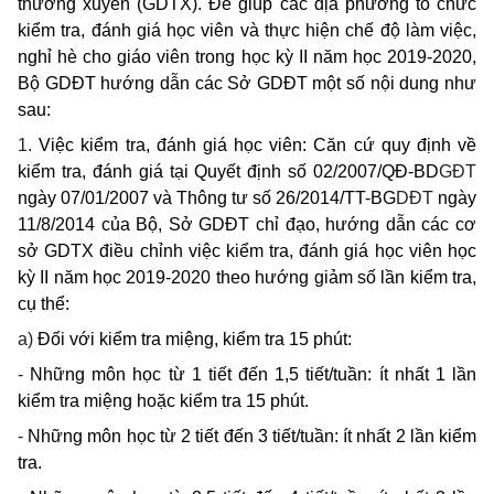
thường xuyên (GDTX). Để giúp các địa phương tổ chức
kiểm tra, đánh giá học viên và thực hiện chế độ làm việc,
nghỉ hè cho giáo viên trong học kỳ II năm học 2019-2020,
Bộ GDĐT hướng dẫn các Sở GDĐT một số nội dung như
sau:
1.
Việc kiểm tra, đánh giá học viên: Căn cứ quy định về
kiểm tra, đánh giá tại Quyết định số
02/2007/QĐ-BD
GĐT
ngày 07/01/2007 và Thông tư số
26/2014/TT-BG
DĐT
ngày
11/8/2014 của Bộ, Sở GDĐT chỉ đạo, hướng dẫn các cơ
sở GDTX điều chỉnh việc kiểm tra, đánh giá học viên học
kỳ II năm học 2019-2020 theo hướng giảm số lần kiểm tra,
cụ thể:
a)
Đối với kiểm tra miệng, kiểm tra 15 phút:
-
Những môn học từ 1 tiết đến 1,5 tiết/tuần: ít nhất 1 lần
kiểm tra miệng hoặc kiểm tra 15 phút.
-
Những môn học từ 2 tiết đến 3 tiết/tuần: ít nhất 2 lần kiểm
tra.