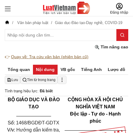
Đăng nhập
Văn bản pháp luật
Giáo dục-Đào tạo-Dạy nghề,
COVID-19
Tìm nâng cao
👉
Quay về: Tra cứu văn bản (phiên bản cũ)
Tổng quan
Nội dung
VB gốc
Tiếng Anh
Lược đồ
Lưu
Tìm từ trong trang
Tình trạng hiệu lực:
Đã biết
BỘ GIÁO DỤC VÀ ĐÀO
CỘNG HÒA XÃ HỘI CHỦ
TẠO
NGHĨA VIỆT NAM
_____________
Độc lập - Tự do - Hạnh
phúc
Số:
1468/BGDĐT-GDTX
_______________________
V/v:
Hướng dẫn kiểm tra,