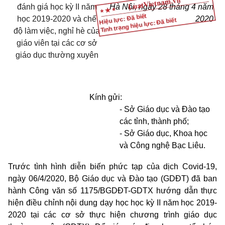
đánh giá học kỳ II năm
Hà Nội, ngày 28 tháng 4 năm
Hiệu lực: Đã biết
học 2019-2020 và chế
2020
Tình trạng hiệu lực: Đã biết
độ làm việc, nghỉ hè của
giáo viên tại các cơ sở
giáo dục thường xuyên
Kính gửi:
- Sở Giáo dục và Đào tạo
các tỉnh, thành phố;
- Sở Giáo dục, Khoa học
và Công nghệ Bạc Liêu.
Trước tình hình diễn biến phức tạp của dịch Covid-19,
ngày 06/4/2020, Bộ Giáo dục và Đào tạo (GDĐT) đã ban
hành Công văn số 1175/BGDĐT-GDTX hướng dẫn thực
hiện điều chỉnh nội dung dạy học học kỳ II năm học 2019-
2020 tại các cơ sở thực hiện chương trình giáo dục