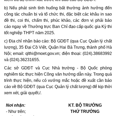
b) Nếu phát sinh tình huống bất thường ảnh hưởng đến
công tác chuẩn bị và tổ chức thi, đặc biệt các khâu in sao
đề thi, coi thi, chấm thi, phúc khảo, các đơn vị phải báo
cáo ngay về Thường trực Ban Chỉ đạo cấp quốc gia Kỳ thi
tốt nghiệp THPT năm 2025.
c) Địa chỉ nhận báo cáo: Bộ GDĐT (qua Cục Quản lý chất
lượng), 35 Đại Cồ Việt, Quận Hai Bà Trưng, thành phố Hà
Nội; email:
qlthi@moet.gov.vn
; điện thoại: (024).38683992
và (024).36231655.
Các sở GDĐT và Cục Nhà trường - Bộ Quốc phòng
nghiêm túc thực hiện Công văn hướng dẫn này. Trong quá
trình thực hiện, nếu có vướng mắc hoặc đề xuất cần báo
cáo về Bộ GDĐT (qua Cục Quản lý chất lượng) để kịp thời
xem xét, giải quyết./.
Nơi nhận:
KT. BỘ TRƯỞNG
- Như trên;
THỨ TRƯỞNG