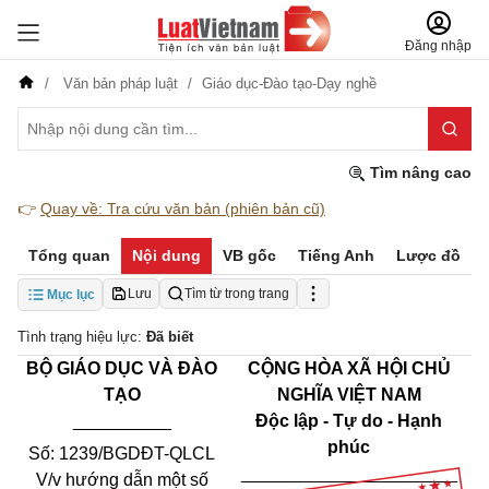
Đăng nhập
Văn bản pháp luật
Giáo dục-Đào tạo-Dạy nghề
Tìm nâng cao
👉
Quay về: Tra cứu văn bản (phiên bản cũ)
Tổng quan
Nội dung
VB gốc
Tiếng Anh
Lược đồ
Lưu
Tìm từ trong trang
Mục lục
Tình trạng hiệu lực:
Đã biết
BỘ GIÁO DỤC VÀ ĐÀO
CỘNG HÒA XÃ HỘI CHỦ
TẠO
NGHĨA VIỆT NAM
__________
Độc lập - Tự do - Hạnh
phúc
Số: 1239/BGDĐT-QLCL
______________________
V/v hướng dẫn một số