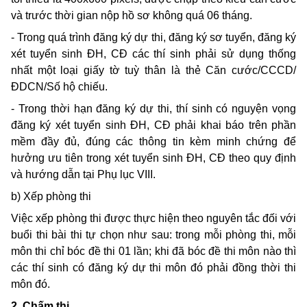
và trước thời gian nộp hồ sơ không quá 06 tháng.
- Trong quá trình đăng ký dự thi, đăng ký sơ tuyển, đăng ký
xét tuyển sinh ĐH, CĐ các thí sinh phải sử dụng thống
nhất một loại giấy tờ tuỳ thân là thẻ Căn cước/CCCD/
ĐDCN/Số hộ chiếu.
- Trong thời hạn đăng ký dự thi, thí sinh có nguyện vọng
đăng ký xét tuyển sinh ĐH, CĐ phải khai báo trên phần
mềm đầy đủ, đúng các thông tin kèm minh chứng để
hưởng ưu tiên trong xét tuyển sinh ĐH, CĐ theo quy định
và hướng dẫn tại Phụ lục VIII.
b) Xếp phòng thi
Việc xếp phòng thi được thực hiện theo nguyên tắc đối với
buổi thi bài thi tự chọn như sau: trong mỗi phòng thi, mỗi
môn thi chỉ bóc đề thi 01 lần; khi đã bóc đề thi môn nào thì
các thí sinh có đăng ký dự thi môn đó phải đồng thời thi
môn đó.
2.
Chấm thi