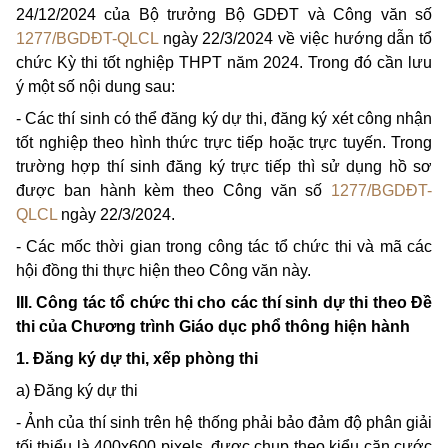
24/12/2024 của Bộ trưởng Bộ GDĐT và Công văn số
1277/BGDĐT-QLCL
ngày 22/3/2024 về việc hướng dẫn tổ
chức Kỳ thi tốt nghiệp THPT năm 2024. Trong đó cần lưu
ý một số nội dung sau:
- Các thí sinh có thể đăng ký dự thi, đăng ký xét công nhận
tốt nghiệp theo hình thức trực tiếp hoặc trực tuyến. Trong
trường hợp thí sinh đăng ký trực tiếp thì sử dụng hồ sơ
được ban hành kèm theo Công văn số
1277/BGDĐT-
QLCL
ngày 22/3/2024.
- Các mốc thời gian trong công tác tổ chức thi và mã các
hội đồng thi thực hiện theo Công văn này.
III. Công tác tổ chức thi cho các thí sinh dự thi theo Đề
thi của Chương trình Giáo dục phổ thông hiện hành
1. Đăng ký dự thi, xếp phòng thi
a) Đăng ký dự thi
- Ảnh của thí sinh trên hệ thống phải bảo đảm độ phân giải
tối thiểu là 400x600 pixels, được chụp theo kiểu căn cước