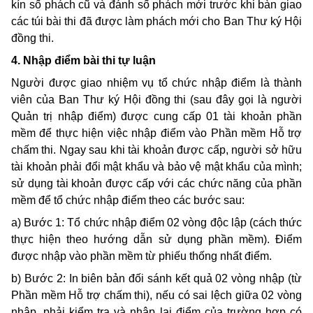
kín số phách cũ và đánh số phách mới trước khi bàn giao
các túi bài thi đã được làm phách mới cho Ban Thư ký Hội
đồng thi.
4. Nhập điểm bài thi tự luận
Người được giao nhiệm vụ tổ chức nhập điểm là thành
viên của Ban Thư ký Hội đồng thi (sau đây gọi là người
Quản trị nhập điểm) được cung cấp 01 tài khoản phần
mềm để thực hiện việc nhập điểm vào Phần mềm Hỗ trợ
chấm thi. Ngay sau khi tài khoản được cấp, người sở hữu
tài khoản phải đổi mật khẩu và bảo vệ mật khẩu của mình;
sử dụng tài khoản được cấp với các chức năng của phần
mềm để tổ chức nhập điểm theo các bước sau:
a) Bước 1: Tổ chức nhập điểm 02 vòng độc lập (cách thức
thực hiện theo hướng dẫn sử dụng phần mềm). Điểm
được nhập vào phần mềm từ phiếu thống nhất điểm.
b) Bước 2: In biên bản đối sánh kết quả 02 vòng nhập (từ
Phần mềm Hỗ trợ chấm thi), nếu có sai lệch giữa 02 vòng
nhập, phải kiểm tra và nhập lại điểm của trường hợp có