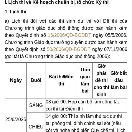
I. Lịch thi và Kế hoạch chuẩn bị, tổ chức Kỳ thi
1. Lịch thi
a) Lịch thi đối với các thí sinh dự thi với Đề thi của
Chương trình giáo dục phổ thông được ban hành kèm
theo Quyết định số
16/2006/QĐ-BGDĐT
ngày 05/5/2006,
Chương trình Giáo dục thường xuyên được ban hành kèm
theo Quyết định số
50/2006/QĐ-BGDĐT
ngày 07/11/2006
(gọi tắt là Chương trình Giáo dục phổ thông 2006):
Giờ
Thời
phát
Giờ bắt
Bài thi/Môn
gian
Ngày
Buổi
đề thi
đầu
thi
làm
cho thí
làm bài
bài
sinh
08 giờ 00: Họp cán bộ làm công tác
SÁNG
coi thi tại Điểm thi
14 giờ 00: Thí sinh làm thủ tục dự thi
25/6/2025
tại phòng thi, đính chính sai sót (nếu
CHIỀU
có) và nghe phổ biến Quy chế thi, Lịch