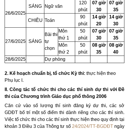
120
07 giờ
07 giờ
SÁNG
Ngữ văn
phút
30
35
26/6/2025
90
14 giờ
14 giờ
CHIỀU
Toán
phút
20
30
Môn
50
07 giờ
07 giờ
Bài thi
thứ 1
phút
30
35
27/6/2025
SÁNG
tự
Môn
50
08 giờ
08 giờ
chọn
thứ 2
phút
35
40
28/6/2025
Dự phòng
2. Kế hoạch chuẩn bị, tổ chức Kỳ thi:
thực hiện theo
Phụ lục I.
II. Công tác tổ chức thi cho các thí sinh dự thi với Đề
thi của Chương trình Giáo dục phổ thông 2006
Căn cứ vào số lượng thí sinh đăng ký dự thi, các sở
GDĐT bố trí một số điểm thi dành riêng cho các thí sinh.
Việc tổ chức thi cho các thí sinh thực hiện theo quy định tại
khoản 3 Điều 3 của Thông tư số
24/2024/TT-BGDĐT
ngày