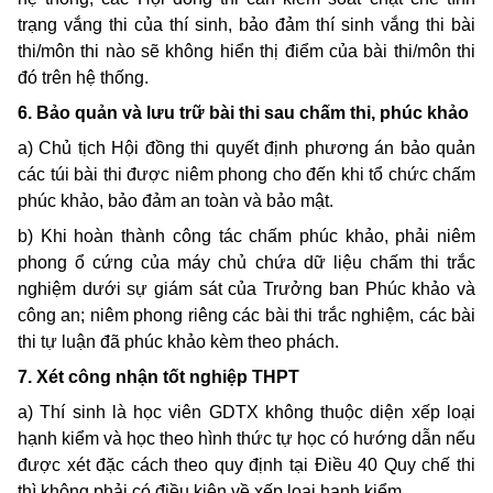
trạng vắng thi của thí sinh, bảo đảm thí sinh vắng thi bài
thi/môn thi nào sẽ không hiển thị điểm của bài thi/môn thi
đó trên hệ thống.
6. Bảo quản và lưu trữ bài thi sau chấm thi, phúc khảo
a) Chủ tịch Hội đồng thi quyết định phương án bảo quản
các túi bài thi được niêm phong cho đến khi tổ chức chấm
phúc khảo, bảo đảm an toàn và bảo mật.
b) Khi hoàn thành công tác chấm phúc khảo, phải niêm
phong ổ cứng của máy chủ chứa dữ liệu chấm thi trắc
nghiệm dưới sự giám sát của Trưởng ban Phúc khảo và
công an; niêm phong riêng các bài thi trắc nghiệm, các bài
thi tự luận đã phúc khảo kèm theo phách.
7. Xét công nhận tốt nghiệp THPT
a) Thí sinh là học viên GDTX không thuộc diện xếp loại
hạnh kiểm và học theo hình thức tự học có hướng dẫn nếu
được xét đặc cách theo quy định tại Điều 40 Quy chế thi
thì không phải có điều kiện về xếp loại hạnh kiểm.