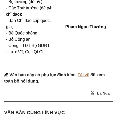
- Bộ trưởng (để b/c);
- Các Thứ trưởng (để p/h
chỉ đạo);
-
Ban Chỉ đạo cấp quốc
gia;
Phạm Ngọc Thưởng
- Bộ Quốc phòng;
- Bộ Công an;
- Cổng TTĐT Bộ GDĐT;
- Lưu: VT, Cục QLCL.
Văn bản này có phụ lục đính kèm.
Tải về
để xem
toàn bộ nội dung.
Lã Nga
VĂN BẢN CÙNG LĨNH VỰC