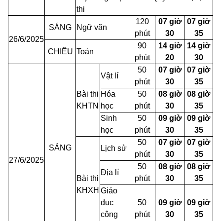
thi
120
07 giờ
07 giờ
SÁNG
Ngữ văn
phút
30
35
26/6/2025
90
14 giờ
14 giờ
CHIỀU
Toán
phút
20
30
50
07 giờ
07 giờ
Vật lí
phút
30
35
Bài thi
Hóa
50
08 giờ
08 giờ
KHTN
học
phút
30
35
Sinh
50
09 giờ
09 giờ
học
phút
30
35
50
07 giờ
07 giờ
SÁNG
Lịch sử
phút
30
35
27/6/2025
50
08 giờ
08 giờ
Địa lí
Bài thi
phút
30
35
KHXH
Giáo
dục
50
09 giờ
09 giờ
công
phút
30
35