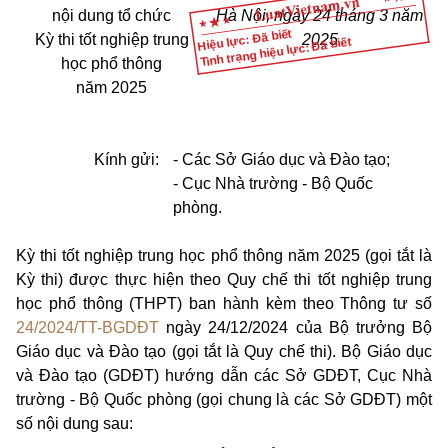
nội dung tổ chức
Hà Nội, ngày 24 tháng 3 năm
Hiệu lực: Đã biết
Kỳ thi tốt nghiệp trung
2025
Tình trạng hiệu lực: Đã biết
học phổ thông
năm 2025
Kính gửi:
- Các Sở Giáo dục và Đào tạo;
- Cục Nhà trường - Bộ Quốc
phòng.
Kỳ thi tốt nghiệp trung học phổ thông năm 2025 (gọi tắt là
Kỳ thi) được thực hiện theo Quy chế thi tốt nghiệp trung
học phổ thông (THPT) ban hành kèm theo Thông tư số
24/2024/TT-BGDĐT
ngày 24/12/2024 của Bộ trưởng Bộ
Giáo dục và Đào tạo (gọi tắt là Quy chế thi). Bộ Giáo dục
và Đào tạo (GDĐT) hướng dẫn các Sở GDĐT, Cục Nhà
trường - Bộ Quốc phòng (gọi chung là các Sở GDĐT) một
số nội dung sau: