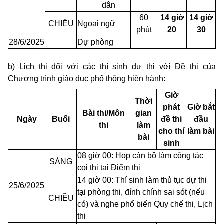
dân
60
14 giờ
14 giờ
CHIỀU
Ngoại ngữ
phút
20
30
28/6/2025
Dự phòng
b) Lịch thi đối với các thí sinh dự thi với Đề thi của
Chương trình giáo dục phổ thông hiện hành:
Giờ
Thời
phát
Giờ bắt
Bài thi/Môn
gian
Ngày
Buổi
đề thi
đầu
thi
làm
cho thí
làm bài
bài
sinh
08 giờ 00: Họp cán bộ làm công tác
SÁNG
coi thi tại Điểm thi
14 giờ 00: Thí sinh làm thủ tục dự thi
25/6/2025
tại phòng thi, đính chính sai sót (nếu
CHIỀU
có) và nghe phổ biến Quy chế thi, Lịch
thi