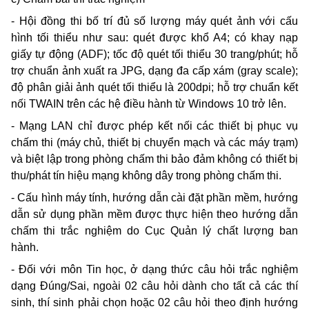
- Hội đồng thi bố trí đủ số lượng máy quét ảnh với cấu
hình tối thiểu như sau: quét được khổ A4; có khay nạp
giấy tự động (ADF); tốc độ quét tối thiểu 30 trang/phút; hỗ
trợ chuẩn ảnh xuất ra JPG, dạng đa cấp xám (gray scale);
độ phân giải ảnh quét tối thiểu là 200dpi; hỗ trợ chuẩn kết
nối TWAIN trên các hệ điều hành từ Windows 10 trở lên.
- Mạng LAN chỉ được phép kết nối các thiết bị phục vụ
chấm thi (máy chủ, thiết bị chuyển mạch và các máy trạm)
và biệt lập trong phòng chấm thi bảo đảm không có thiết bị
thu/phát tín hiệu mạng không dây trong phòng chấm thi.
- Cấu hình máy tính, hướng dẫn cài đặt phần mềm, hướng
dẫn sử dụng phần mềm được thực hiện theo hướng dẫn
chấm thi trắc nghiệm do Cục Quản lý chất lượng ban
hành.
- Đối với môn Tin học, ở dạng thức câu hỏi trắc nghiệm
dạng Đúng/Sai, ngoài 02 câu hỏi dành cho tất cả các thí
sinh, thí sinh phải chọn hoặc 02 câu hỏi theo định hướng