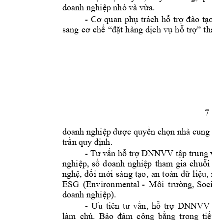
doanh nghiệp nhỏ và vừa.
- 
Cơ 
qu
an 
phụ 
trách 
hỗ
trợ 
đà
o 
tạo, 
sang 
cơ 
chế 
“đặt 
hàng 
dịch 
vụ 
hỗ 
trợ” 
thay
7 
doanh nghi
ệp được quy
ền chọn nhà
cung
 c
. 
trần quy định
- 
Tư vấn hỗ trợ DNNVV tập tru
ng và
nghiệp, 
số 
doanh 
nghiệp 
tham 
gia 
chuỗ
i 
gi
nghệ, 
đổ
i 
mới 
sáng 
tạo, 
an 
toàn
dữ 
l
iệu, 
m
ESG 
(Enviro
nmental - 
 Social
Môi 
trường,
doanh nghiệp).
- 
Ưu 
tiên 
tư 
vấn, 
hỗ 
trợ 
DNNVV 
d
làm 
chủ. 
Bảo 
đảm 
công 
bằng 
trong 
tiếp 