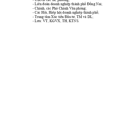
- 
; 
Liên đoàn doanh nghiệp 
thành phố Đồng Nai
- 
Chánh, các Phó Chánh Văn phòng;
- 
thành ph
; 
Các Hội, Hiệp hội doanh nghiệp 
ố
- 
Trung tâm Xúc tiến Đầu tư, TM và DL;
- 
Lưu: VT, KGVX, TH, KTNS.