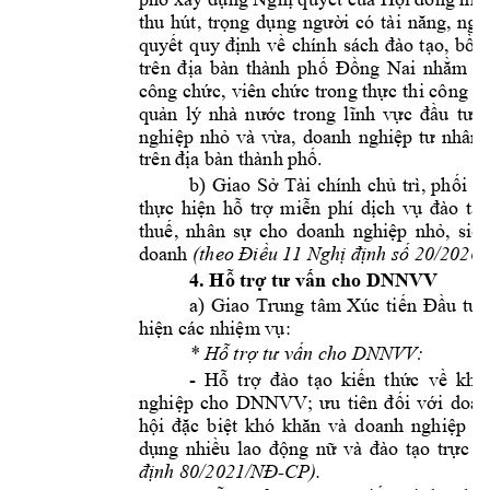
thu 
hút, 
trọng 
dụng 
người 
có 
tài 
năng, 
ngu
quyết 
quy 
định 
về 
chín
h 
sách 
đào 
tạo, 
bồi
Nai 
trên 
địa 
bàn 
thành 
phố 
Đồng
nhằm 
n
, 
viên 
công chức
chức tro
ng thực th
i công 
vụ
quản 
lý 
nhà 
nước 
trong 
lĩnh 
vực 
đầu 
tư, 
nghiệp 
nhỏ 
và 
vừa, 
doanh 
nghiệp 
tư 
nhân,
. 
trên địa bàn thành phố
b
ài 
chín
h 
ch
) 
Giao 
Sở 
T
ủ 
trì, 
phối 
h
thực 
hiện 
hỗ
trợ 
miễn 
phí 
dịch 
vụ
đào 
tạo
thuế, 
nhân 
sự 
cho 
doanh 
nghiệp 
nhỏ, 
siêu
doanh 
(theo Điều 11 Nghị định số 20/2026
4
 cho DNNVV
. Hỗ trợ tư vấn
a) 
Gi
ao 
Tr
ung 
tâm 
Xúc 
tiến 
Đầu 
tư, 
: 
hiện các nhiệm vụ
* H
DNNVV: 
ỗ trợ tư vấn cho 
- 
H
ỗ 
trợ 
đào 
tạo 
kiến 
thức 
về 
khởi
; 
nghiệp 
cho 
DNNVV
ưu 
tiên 
đối 
với 
doan
hội 
đặc 
biệt 
khó 
khăn 
và 
doanh 
nghiệp 
d
dụng 
nhiều 
lao 
độ
ng 
nữ
và 
đào 
tạo 
trực 
t
-
CP
).
định 80/2021/NĐ