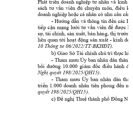
Phát 
triển 
do
anh 
nghiệp 
tư 
nhân 
và 
kinh 
tế
sách 
tư
vấn 
viên 
đủ 
chuyên 
môn, 
điều 
kiệ
doanh nghiệp hoặc cá nhân có nhu cầu cần 
- 
Hướng 
dẫn 
và 
thông 
tin 
đến 
các 
D
tiếp 
cận 
mạng 
lưới 
tư 
vấn 
viên 
để 
được 
hỗ
sự, tài chính, sản xuất, bán hàng
, thị trường
- 
liên 
quan 
tới 
hoạt 
động 
sả
n 
xu
ất 
kinh 
doa
-
10 Thông tư 06/2022/TT
BKHĐT).
b) Giao Sở Tài chính chủ trì thự
c hiệ
- 
T
ham 
mưu 
Ủy 
ban 
nhân 
dân
thành 
bồi 
dưỡng 
10.000 
giám 
đố
c 
điều 
hành 
đế
Nghị quyết 198/2025/QH15).
- 
T
ham 
mưu 
Ủy 
ban 
nhân 
dân
thàn
triển 
1.000 
doanh 
nhân 
tiên 
phong 
đến 
nă
quyết 198/2025/QH15).
c) 
Đề nghị
Thuế thành phố Đồng Nai