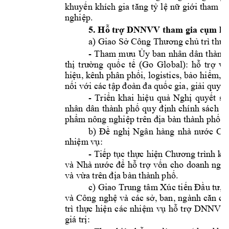
khuyến 
khích 
gia 
tăng
tỷ 
lệ 
nữ 
giới 
tham 
gi
nghiệp.
5
. Hỗ trợ DNNVV tham gia
 cụm liê
a) Giao Sở Công Thương chủ trì thực
- 
T
ham 
mưu 
Ủy 
ban 
nhân 
dân
thành
(Go 
Global): 
thị 
trường 
quốc 
tế 
hỗ 
trợ 
về
hiệu, kênh ph
ân phối, logistics, bảo 
hiểm, t
nối với các tập đoàn đa quốc gia, giải quyết
- 
Triển 
khai 
hiệu 
quả 
Nghị 
quyết 
số
nhân 
dân 
thành 
phố
quy 
định 
chính 
sách 
hỗ
phẩm nông nghiệp trên địa bàn 
thành phố Đ
b
) 
Đề 
nghị 
Ngân 
hà
ng 
nhà 
nước 
Chi
nhiệm vụ:
- 
Tiếp 
tục 
thực 
hiện 
Chương trì
nh 
kết
và 
Nhà 
nước 
để 
hỗ
trợ 
vốn 
cho 
doanh 
nghi
. 
và vừa trên địa bàn thành phố
c) Giao 
Trung 
tâm Xúc tiến Đầu tư, 
và 
Công 
nghệ 
và 
các 
sở, 
ban, 
ngành 
căn 
cứ
trì 
thực 
hi
ện 
các 
nhiệ
m 
vụ
hỗ 
trợ 
DNNVV
giá trị: