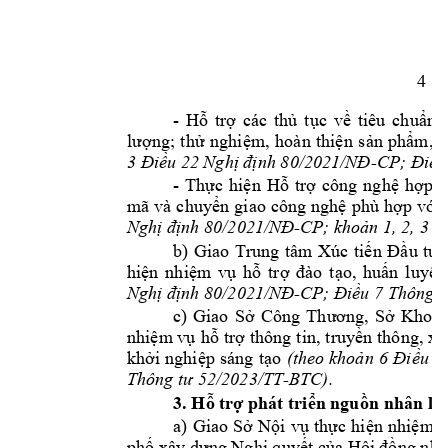
4 
- 
H
ỗ 
trợ 
các 
thủ 
tục 
về 
tiêu 
chuẩn, 
lượng; 
th
ử 
nghiệm, 
ho
àn 
thiện 
sản 
phẩm, 
m
-
CP
3 Điều 22 Nghị định 80/2021/NĐ
; Điều
- 
Thực 
hiện 
Hỗ 
trợ 
công 
nghệ
hợp 
mã 
và 
chuyển 
giao 
công 
nghệ 
phù 
hợp 
với 
-CP; 
Nghị định 80/2021/NĐ
khoản 1, 2, 3 
Đ
b) 
Giao 
Trung 
tâm 
Xúc 
tiến 
Đầu 
tư, 
h
hiện
nhiệm 
vụ
ỗ 
trợ 
đào 
tạo, 
huấn 
luyện
-
Nghị định 80/2021/NĐ
CP; Điều 7 Th
ông t
c) 
Giao 
S
ở 
Công
Th
ương, 
Sở 
Khoa 
h
nhiệm vụ
ỗ 
trợ 
thông 
tin, 
truyền 
thông, 
xú
khởi 
nghiệp 
sáng 
tạo 
(theo 
khoản 
6 
Điều 
2
-BTC).
Thông tư 52/2023/TT
3. Hỗ trợ phát triển nguồn
 nhân lự
a) 
Giao 
Sở 
Nội 
vụ 
thực 
hi
ện 
nhiệ
m 
v
 nhâ
phố 
xây dựng Nghị quyết của Hội
đồng