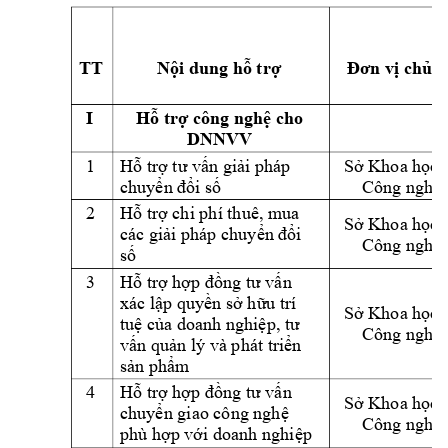
TT
Nội dung hỗ trợ
Đơn vị chủ t
I 
Hỗ trợ công
nghệ cho 
DNNVV 
1 
Hỗ trợ tư vấn giải pháp 
Sở Khoa học 
chuyển đổi số
Công nghệ
2 
Hỗ trợ chi phí thuê, mua 
Sở Khoa học 
các giải pháp chuyển đổi 
Công nghệ
số
3 
Hỗ trợ hợp đồng tư vấn 
xác lập quyền sở hữu trí 
Sở Khoa
học 
tuệ của doanh nghiệp, tư 
Công nghệ
vấn quản lý và phát triển 
sản phẩm
4 
Hỗ trợ hợp đồng tư vấn 
Sở Khoa học 
chuyển giao công nghệ 
Công nghệ
phù hợp với doanh nghiệp