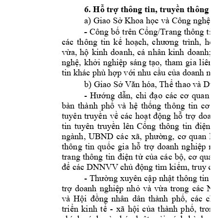
6
. Hỗ trợ thông tin, truyền th
ông
a) 
Giao Sở Khoa học và Công nghệ ch
- 
Công 
bố 
trên 
Cổng/Trang 
thông 
tin
các 
thông 
tin 
kế 
hoạch, 
chương 
trình, 
hoạ
vừa,
hộ 
kinh 
doanh, 
cá 
nhân 
kinh 
doanh; 
t
nghệ,
khởi 
nghiệp 
sáng 
tạo, 
tham 
gia 
liên 
tin
 khác 
phù hợp với nhu cầu của doanh ngh
b) Giao Sở Văn hóa, Thể thao và Du l
- 
Hướng 
dẫn, 
chỉ 
đạo 
các 
cơ 
quan 
t
bàn 
thành 
phố
và 
hệ 
thống 
thông 
tin 
cơ 
s
tuyên 
truyền 
về 
các 
hoạt 
động 
hỗ 
trợ 
doanh
tin 
tuyên 
truyền 
lên 
Cổng
thông 
tin
điện 
t
ngành, 
UBND 
các 
xã, 
phường, 
cơ 
quan 
li
thông 
tin 
quốc 
gia 
hỗ
trợ 
doanh 
nghiệp 
nh
trang 
thông 
tin 
điện 
tử 
của 
các 
bộ, 
cơ 
quan
để các DNNVV chủ động tìm kiếm, truy cậ
- 
Thường 
xuyên 
cập 
nhật 
thông 
tin 
t
trợ 
doanh 
nghiệp 
nhỏ 
và 
vừa 
trong
các 
Ng
và 
Hội 
đồng 
nhân 
dân 
thành 
phố
, 
các 
ch
- 
triển 
kinh 
tế 
xã 
hội 
của 
thành 
phố, 
trong