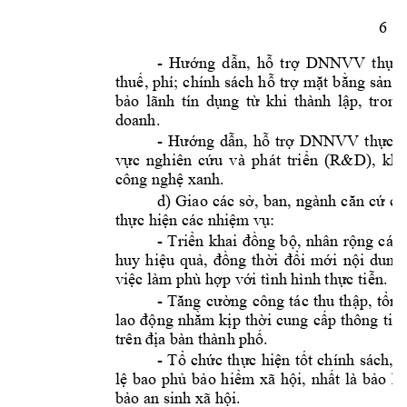
6 
- 
Hướng 
dẫn, 
hỗ 
trợ 
DNNVV 
thực 
thuế, 
phí; 
chính 
sách 
hỗ 
trợ 
mặt 
bằng 
sản 
x
bảo 
lãnh 
tín 
dụng 
từ 
khi 
thành 
lập, 
trong
doanh. 
- 
Hướng 
dẫn, 
hỗ
trợ 
DNNVV 
thực 
h
vực 
nghiên 
cứu 
và 
ph
át 
triển 
(R&D), 
kho
công nghệ xanh.
d) 
Giao 
các 
sở, 
b
an, 
ngành 
căn 
cứ 
ch
 các 
thực hiện
nhiệm vụ:
- 
Triển 
khai 
đồng 
bộ, 
nhân 
rộng 
các 
huy 
hiệu 
qu
ả, 
đồng
thời 
đổi 
mới 
nội 
dung,
việc làm phù hợp với tình hình thực tiễn.
- 
Tăng 
cường 
công 
tác 
thu 
th
ập, 
tổng
lao 
động 
nhằm 
kị
p 
thời 
cung 
cấp 
thông 
tin 
. 
trên địa bàn thành phố
- 
Tổ 
chức 
thực 
hiện 
tốt 
chính
sách, 
p
lệ 
bao 
phủ 
bảo 
hiểm 
xã 
hội, 
nhất 
là 
bảo 
hi
bảo an sinh xã hội.