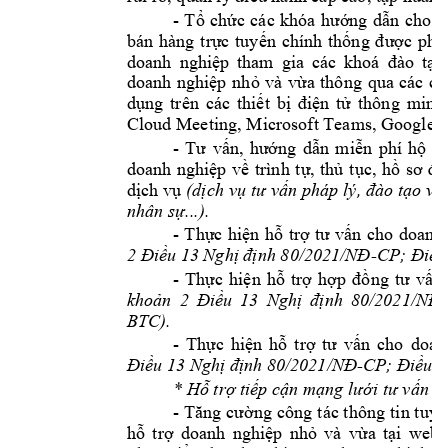
- 
Tổ 
chức 
các 
khóa 
hướng 
dẫn 
cho 
d
bán 
hàng 
trực 
tuy
ến 
chính 
thống
được 
phé
doanh 
nghiệp 
tham 
gia 
các 
khoá 
đào 
tạo
doanh 
nghiệp 
nhỏ 
và 
vừa 
thông 
qua 
các 
cô
dụng 
trên 
các 
thiết 
bị 
điện 
tử 
thôn
g 
minh
Cloud Meeting, Microsoft Teams, Google C
- 
Tư 
vấn, 
hướng 
dẫn 
miễn 
phí 
hộ 
k
doanh 
nghiệp 
về 
trình 
tự, 
thủ 
tục, 
hồ 
sơ 
đă
(
dịch vụ 
dịch 
vụ tư
 vấn 
pháp 
lý, đào 
tạo 
về
nhân sự...).
- 
Thực 
hiện 
hỗ 
trợ 
tư 
vấn 
cho 
doanh
-
2 Điều 13 Nghị định 80/2021/NĐ
CP; Điều
- 
Thực 
hiện 
hỗ 
trợ 
h
ợp 
đồng 
tư 
vấn 
-
khoản 
2 
Điều 
13 
Nghị 
định 
80/2021/NĐ
BTC). 
- 
Thực 
hiện 
hỗ 
trợ 
tư 
vấn 
cho 
doan
-
Điều 13 Nghị định 80/2021/NĐ
CP; 
Điều 6
* Hỗ trợ tiếp cận mạng lưới tư vấn
 v
- 
Tăng 
cường 
công 
tác thôn
g 
tin tuyê
hỗ 
trợ 
doanh 
nghiệp 
nhỏ 
và 
vừa 
t
ại 
websi