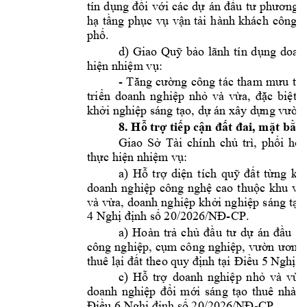
tín 
dụ
ng 
đối 
với 
các 
dự 
án 
đ
ầu 
tư 
phương 
t
hạ 
tầng 
phục 
vụ 
vận 
tải 
hành 
khách 
công 
c
. 
phố
d) 
Giao 
Quỹ 
bảo 
lãnh 
tín 
dụng 
doan
hiện nhiệm vụ:
- 
Tăng 
cường 
công 
tác 
th
am 
mưu 
tri
triển 
doanh 
ng
hiệp 
nhỏ 
và 
vừa, 
đ
ặc 
biệt 
c
khởi
nghiệp sáng tạo, dự án xây dựng vườn
8. Hỗ trợ tiếp cận đất đai, mặt bằn
Giao 
Sở 
Tài 
chính 
chủ 
trì, 
phối 
hợp
thực hiện nhiệm vụ:
a) 
H
ỗ 
trợ 
diện 
tích 
quỹ 
đất 
từng 
kh
doanh 
nghiệp 
công 
nghệ 
cao 
thuộc 
khu 
vự
và 
vừa, 
do
anh 
ng
hiệp 
khởi 
nghiệp 
sáng 
tạo
-
CP
. 
4 Nghị định số 20/2026/NĐ
a) 
Hoàn 
trả 
chủ 
đầu 
tư 
dự 
án 
đầu 
tư
công 
nghiệp, 
cụm 
công 
nghiệp, 
vườn 
ươm 
th
thuê lại đất 
eo quy định tại
Điều 5 Nghị đ
c) 
H
ỗ 
trợ 
doanh 
nghiệp 
nhỏ 
và 
vừa,
doanh 
nghiệp 
đổi 
mới 
sáng 
tạo
thuê 
nhà, 
-CP. 
Điều 6 Nghị định số 20/2026/NĐ