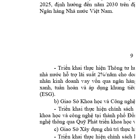
2025, 
định 
hướng 
đến 
năm 
2030 
trên 
địa 
Ngân hàng Nhà nước Việt Nam.
9 
- 
Triển 
khai 
thực 
hiện 
Thông 
tư 
hướ
nhà 
nước 
hỗ 
trợ 
lãi 
su
ất 
2%/năm 
cho 
do
an
nhân 
kinh 
doanh 
vay 
vốn 
qua 
ngân 
hàng 
xanh, 
tuần 
hoàn 
và 
áp 
dụng 
khung 
tiêu 
(ESG). 
b) Giao Sở Khoa học và Công nghệ ch
- 
Triển 
khai 
thực 
hiện 
chín
h 
sách 
h
khoa 
học 
và 
công 
nghệ 
tại 
thành 
phố 
Đồng
nghệ thông qua Quỹ Phát triển khoa học và 
c) Giao Sở Xây dựng
chủ trì thực hiệ
- 
Triển 
khai 
thực 
hi
ện 
chính 
sách 
hỗ