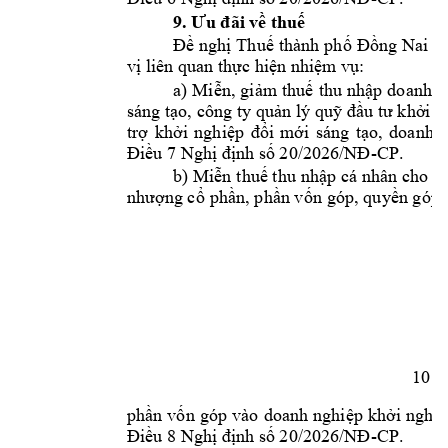
9. Ưu đãi về thuế
Đề ng
hị 
Thuế 
thành 
ph
ố 
Đồng 
Nai
c
vị liên quan thực hiện nhiệm vụ:
a) 
Miễn, 
giảm 
thuế 
thu 
nhập 
doanh 
n
sáng tạo, công
 ty quản 
lý quỹ đầu tư 
khởi n
trợ 
khởi 
nghiệp 
đổi 
mới 
sáng 
tạo, 
doanh 
n
-CP. 
Điều 7 Nghị định số 20/2026/NĐ
b) Miễn 
thuế thu 
nhập 
cá nhân 
cho 
k
nhượng cổ 
phần, 
phần vố
n góp, 
quyền góp 
10
phần 
vốn 
góp 
vào 
doanh 
nghiệp 
kh
ởi 
nghiệ
-CP. 
Điều 8 Nghị định số 20/2026/NĐ