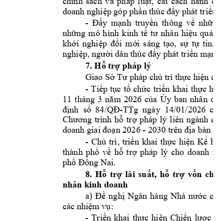
chính 
sách 
và 
ph
áp 
luật, 
cải 
cách 
hành 
ch
doanh nghiệp góp phần thúc đẩy phát triển 
- 
Đẩy 
mạnh 
truyền 
th
ông 
về 
những
những 
mô 
h
ình 
kinh 
tế 
tư 
nhân 
hiệu 
quả 
n
khởi 
nghiệp 
đổi 
mới 
sáng 
tạo, 
sự 
tự 
tin, 
t
nghiệp, người dân thúc đẩy phát triển 
mạnh 
7. Hỗ trợ pháp lý
Giao Sở Tư pháp chủ trì th
ực hiện cá
- 
Tiếp 
tục 
tổ 
chức 
triển 
khai 
thự
c 
hi
ệ
dâ
11 
tháng 
3 
nă
m 
2026 
của 
Ủy 
ban 
nhân 
-
định  số 
84/QĐ
TTg  ngày  14/01/2026 
của
Chương 
trình 
hỗ 
trợ 
pháp 
lý 
liên 
ngành 
ch
- 
doanh giai đoạn 2026 
2030 trên địa bàn 
tỉ
- 
Chủ 
trì, 
triển 
khai 
thực 
hiện 
Kế 
ho
thành 
phố 
về
hỗ 
trợ 
pháp 
lý 
cho 
doanh 
ng
p
. 
hố Đồng Nai
8
. 
Hỗ 
trợ
lãi 
suất
, 
hỗ 
trợ 
vố
n 
cho
nhân kinh doanh 
a) 
Đề 
nghị
Ngân 
hàng
Nhà 
nước 
chi
các 
nhiệm vụ:
- 
Triển 
khai 
thực 
hiện 
Chiến 
lược 
tà