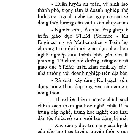
- 
Huấn 
luyện 
an 
toàn, 
vệ 
sin
h 
lao 
đ
thành phố, 
trọng tâm 
là doanh nghi
ệp nhỏ 
v
lĩnh 
vực, 
ngành 
nghề 
có 
nguy 
cơ 
cao 
về 
t
đồng thời hướng dẫn và tư vấn chuyên môn
- 
Nghiên 
cứu, 
tổ 
chức 
lồng 
ghép, 
tri
- 
triển 
giáo 
dục 
STEM 
(Science 
Khoa
Engineering 
và 
Mathematics 
- 
Toán 
học)
chương 
trình
đổi 
mới 
giáo 
dục 
phổ 
thông 
nghề  nghiệp  của 
thành  phố  gắn  với  thực
phương. 
Tổ 
chức 
bồi 
dưỡng, 
nâng 
cao 
năng
giáo 
dục 
STEM; 
tri
ển 
khai 
định 
kỳ 
các 
ho
nhà trường với doanh nghiệp trên địa bàn.
- 
Rà 
soát, 
xây 
dựn
g 
Kế 
hoạch 
về 
đổi
động 
nô
ng 
thôn
đáp 
ứng 
yêu 
cầu 
công
ng
nông thôn. 
- 
Thực hiện hi
ệu quả các chính sách 
chính 
sách 
th
am 
gia 
học 
nghề, 
nhất 
là 
học
trung 
cấp 
nghề, 
trung 
học 
nghề; 
cho 
thanh
dân tộc thiểu số và người lao động b
ị mất v
- 
Xây dựn
g, duy 
trì, nâng cấp 
hệ thốn
cầu 
đào
tạo 
trực 
tuyến, 
truyền 
thông, 
quản