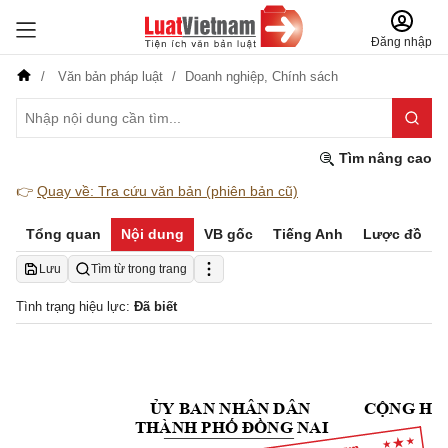
Đăng nhập
Văn bản pháp luật
Doanh nghiệp,
Chính sách
Tìm nâng cao
👉
Quay về: Tra cứu văn bản (phiên bản cũ)
Tổng quan
Nội dung
VB gốc
Tiếng Anh
Lược đồ
Lưu
Tìm từ trong trang
Tình trạng hiệu lực:
Đã biết
ỦY BAN NHÂN DÂN
CỘNG HÒA
THÀNH PHỐ
ĐỒNG NAI
Đ