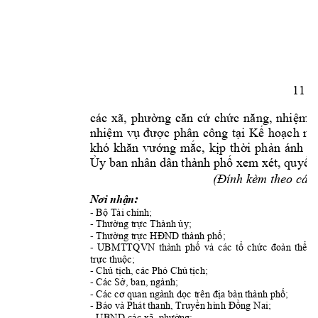
11
các 
xã, 
phường 
căn 
cứ 
chức 
năng, 
nhiệm 
nhiệm 
vụ 
được 
phân 
công 
tại 
Kế 
ho
ạch 
nà
khó 
khăn 
vướng 
mắc, 
kịp 
thời 
phản 
ánh 
về
 xem xét, 
Ủy ban nhân dân thành phố
quyết 
(
èm theo các 
Đính k
: 
Nơi nhận
- 
Bộ Tài chính;
- 
Thành 
Thường trực 
ủy;
- 
; 
Thường trực HĐND thành phố
- 
UBMTTQ
VN 
thành
phố
và 
các 
tổ
chức 
đoàn 
thể
; 
trực thuộc
- 
Chủ tịch, các Phó Chủ tịch;
- 
Các Sở, ban, ngành;
- 
àn 
; 
Các cơ quan ngành dọc trên địa b
thành phố
- Bá
; 
o và Phát thanh, Truyền hình
Đồng Nai
- 
UBND các xã, phường;