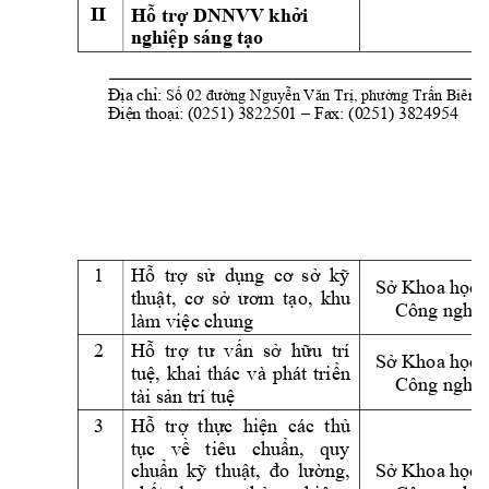
II
Hỗ trợ DNNVV khởi 
nghiệp sáng tạo
02
, 
, 
Địa chỉ: 
Số 
đường 
Nguyễn Văn Trị
phường
Trấn Biên
 Fax: (0251) 3824954 
Điện thoại: (0251) 3822501 –
1 
Hỗ 
trợ 
sử 
dụng 
cơ 
sở 
kỹ 
Sở Khoa học 
thuật, 
cơ 
sở 
ươm 
tạ
o, 
khu 
Công nghệ
làm việc chung
2 
Hỗ  trợ  tư  vấn  sở  hữu  trí 
Sở Khoa học 
tuệ, 
khai 
thác 
và 
phát 
triển 
Công nghệ
tài sản trí tuệ
3 
Hỗ  trợ  thực  hiện 
các  th
ủ 
tục 
về 
tiêu 
chuẩn, 
quy 
Sở Khoa học 
chuẩn 
kỹ
thuật, 
đo 
lường, 