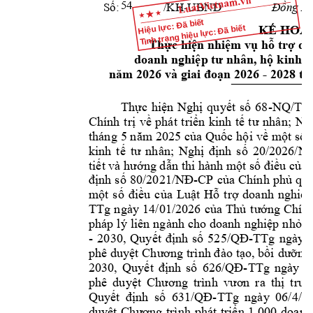
54
      /
KH
-UBND 
Số: 
Đồng Nai,
Hiệu lực: Đã biết
Tình trạng hiệu lực: Đã biết
KẾ HOẠ
T
hực hiện nhiệm vụ hỗ trợ d
doanh nghiệp tư nhân, hộ 
kinh d
 - 
2028
năm 2026 và giai đoạn 2026
tr
-
Thực 
hiện 
Nghị 
quyết 
số
68
NQ/TW
; 
Chính 
trị 
về 
phát 
triển 
kinh 
tế 
tư 
nhân
Ngh
tháng 
5 n
ăm 2025
 của 
Quốc 
hội 
về 
một số
 
kinh 
tế 
tư 
nhân; 
Nghị 
định 
số 
20/2026/N
tiết và hướng dẫn 
thi hành một số đi
ều của 
-
định 
số 
80/2021/NĐ
CP 
của 
Chính 
phủ
quy
một 
số 
điều 
của 
Luật 
Hỗ 
trợ 
doanh 
nghiệp
TTg 
ngày 
14/01/2026 
của 
Thủ 
tướng 
Chín
pháp 
lý 
liên 
ng
ành 
cho 
doanh 
nghiệp 
nhỏ 
v
- 
20
30, 
-TTg 
ngày 
Quy
ết 
định 
số 
52
5/QĐ
phê duyệt 
Chương trì
nh đào 
tạo, bồi 
dưỡng
2030, 
-TTg 
ngày 
0
Quyết 
định
số
626/QĐ
phê 
duyệt 
Chương 
trình 
vươn 
ra
thị 
trườ
-TTg 
ngày 
06/4/2
Quyết 
định
số
631/QĐ
duyệt 
Chương 
trình 
phát 
triển 
1.000 
doanh