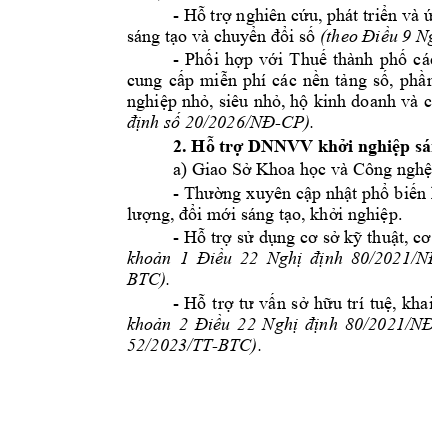
- 
Hỗ trợ 
nghiên cứu, 
phát triển và 
ứn
sáng tạo và chuyển đổi số 
(theo Điều 9 Ngh
- 
P
hối 
hợp 
với
Thuế 
thành 
phố
các 
cung 
cấp 
miễn 
phí 
các 
nền 
tảng 
số, 
ph
ần 
nghiệp 
nhỏ, 
siêu 
nhỏ, 
hộ 
kinh 
do
anh 
và 
cá 
-
CP
).
định số 20/2026/NĐ
2. Hỗ trợ DNNVV khởi nghiệp sán
a) Giao Sở Khoa học và Công nghệ chủ
- 
Thường 
xuyên 
cập nhật 
phổ 
biến ki
lượng, đổi mới sáng tạo, khởi nghiệp.
- H
ỗ 
trợ 
sử 
dụng 
cơ 
sở kỹ
 th
uật, cơ 
s
-
khoản 
1 
Điều 
22 
Nghị 
định 
80/2021/NĐ
BTC).
- 
H
ỗ 
trợ 
t
ư 
vấn 
sở 
hữu
trí 
tuệ, 
kh
ai 
t
-
khoản 
2 
Điều 
22 
Nghị 
định 
80/2021/NĐ
52/2023/TT-BTC). 