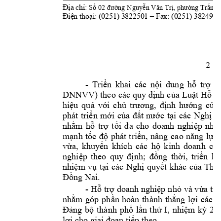
02
, 
Địa chỉ: 
Số 
đường 
Nguyễn Văn Trị
phường
Trấn B
 Fax: (0251) 3824954
Điện thoại: (0251) 3822501 –
2 
- 
Triển 
khai 
các 
nội 
dung 
hỗ
trợ 
d
DNNVV) 
theo 
các 
quy 
định 
của 
Luật 
Hỗ 
tr
hiệu 
quả 
với 
chủ 
trương, 
định 
hướng 
của 
phát 
triển 
mới 
của 
đất 
nước
tại
các 
Nghị 
q
nhằm 
hỗ 
trợ 
tối 
đa 
ch
o 
doanh 
nghiệp 
nhỏ 
mạnh 
tốc 
độ 
phát 
triển, 
nâng 
cao 
năng 
lực 
vừa, 
khuyến 
khích 
các 
hộ 
kinh 
doanh 
có 
; 
nghiệp 
theo 
quy 
định
đồng 
thời, 
triển 
kh
Thà
nhiệm 
vụ 
tại
các 
Nghị 
quyết 
khác
của 
. 
Đồng Nai
- 
Hỗ 
trợ 
doanh nghiệp 
nhỏ 
và vừa trê
nhằm 
gó
p 
phần 
hoàn 
thành 
thắng 
lợi 
các 
m
Đảng 
bộ 
thành 
phố
lần 
thứ 
I, 
nhiệm 
kỳ 
20
i 
. 
lợ
cho giai đoạn tiếp theo