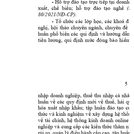
- 
H
ỗ 
trợ 
đào 
tạo
trực 
tiếp 
tại 
doanh 
n
xuất,  chế 
biến; 
hỗ
trợ 
đào  tạo 
nghề
(th
-CP). 
80/2021/NĐ
- 
Tổ 
chức 
các 
lớp 
học, 
các 
khoá 
đào
nghị, 
hội 
thảo 
chuyên 
ngành, 
chuyên 
đề 
c
h
uấn 
phổ 
biến 
các 
q
ui 
định 
và 
hướng 
dẫn 
c
tiền 
lương, 
qu
i 
định 
mức 
đó
ng 
bảo 
hi
ểm 
5 
nhập 
do
anh 
nghiệp, 
thuế 
thu 
nhập 
cá 
nhân 
huấn 
về 
các 
quy 
định 
mới 
về 
thuế, 
hải 
qua
hóa 
xuất 
nhập 
khẩu; 
tập 
hu
ấn 
đào 
tạo 
cun
thức 
và 
kinh 
nghiệm 
về 
xây 
dựng 
hệ 
th
ống
về 
tài 
chính, 
hệ 
thống 
kinh 
do
anh 
online 
n
nghiệp 
và 
cung 
cấp 
các 
kiến 
thức 
thâm 
nhậ
cao
rủi ro, quản lý điều hành cấp 
, tập huấn