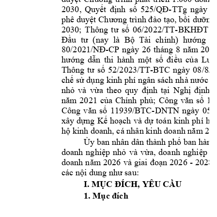
2030
, 
-
Quyết 
định 
số 
525/
QĐ
TTg 
ngày 
3
phê duyệt 
Chương trì
nh đào 
tạo, bồi 
dưỡng
2030; 
-
Thông 
tư 
số 
06/2022/TT
BKHĐT 
n
Đầu 
tư 
(nay 
là 
Bộ 
Tài 
chính)
hướng 
d
-
80/2021/NĐ
CP 
ngày 
26 
tháng 
8 
năm 
2021
hướng 
dẫn 
thi 
hành 
một 
số 
đi
ều 
của 
Lu
ật
-
Thông 
tư 
số 
52/2023/TT
BTC 
ngày 
08/8/2
chế sử dụng
 kinh phí 
ngân sách nh
à nước ch
nh
ỏ 
và 
vừa 
theo 
quy 
định 
tại 
Nghị 
định 
s
năm 
2021 
của 
Chính 
phủ
; 
Công 
văn 
số 
10
-
Công 
văn 
số 
11939/BTC
DNT
N 
ngày 
05
/
xây 
dựng 
Kế 
hoạch 
và 
dự 
toán 
kinh 
phí 
hỗ 
hộ kinh doanh, cá nhân kinh doanh năm 202
Ủy ban nhân 
dân thành 
phố
ban hành
doanh 
nghiệp 
nhỏ 
và 
vừa, 
doanh 
nghi
ệp 
tư
- 
doanh 
năm 
2026
v
à 
giai 
đoạn 
2026
2028 
các nội dung như sau:
I. MỤC ĐÍCH, YÊU CẦU
1. Mục đích