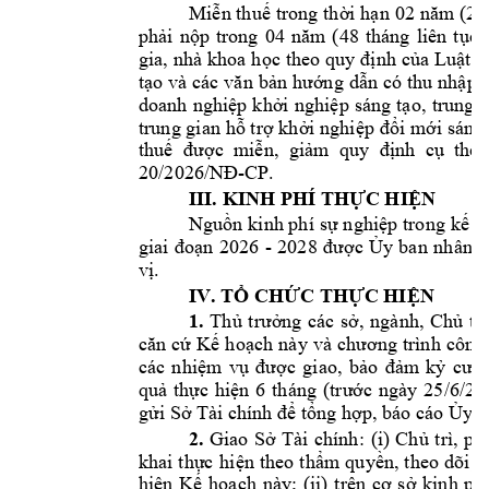
M
iễn thuế 
trong 
thời 
hạn 
02 
năm (24
phải 
nộp 
trong 
04 
năm 
(48 
tháng 
liên 
tục)
g
ia, 
nhà 
khoa 
học 
theo 
quy 
định 
của 
Luật 
K
tạo và 
các 
văn 
bản 
hướng 
dẫn 
có 
thu 
nhập 
t
doanh 
nghiệp 
khởi 
nghiệp 
sáng 
tạo, 
trung 
t
trung gian 
hỗ trợ kh
ởi
nghi
ệp đổi mới 
sáng 
thuế 
được  miễn, 
giảm  quy 
định 
cụ  thể 
-CP. 
20/2026/NĐ
III. KINH PHÍ THỰC HIỆN
Nguồn ki
nh phí 
sự 
nghiệp 
trong 
kế h
- 
2028 
nhân 
d
giai 
đoạn 
2026 
được 
Ủy 
ban
v
ị.
IV. TỔ CHỨC THỰC HIỆN
1. 
Thủ 
trưởng 
các 
sở, 
ngành, 
Chủ 
tị
căn 
cứ 
Kế 
hoạch 
này 
và 
chương 
trình
công
các 
nhiệm 
vụ 
được 
giao, 
bảo
đảm 
kỷ 
cươn
25
/6/
quả 
thực 
hiện 
6 
tháng 
(tr
ước 
ngày 
20
gửi Sở Tài chính để tổng hợp, báo cáo Ủy 
2. 
Giao 
: 
(i) 
C
Sở 
Tài 
chính
hủ 
trì, 
phố
khai 
thực
hi
ện 
theo 
thẩm 
qu
yền, 
th
eo 
dõi, 
đ
; 
(ii) 
hiện 
Kế
hoạch 
này
trên 
cơ 
sở 
kinh 
phí