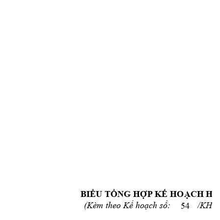
BIỂU TỔNG HỢP KẾ HOẠCH HỖ
: 
      /KH
54
(Kèm theo Kế hoạch 
số