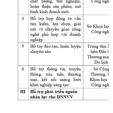
chất
lượng, 
thử 
nghiệm, 
Công nghệ
hoàn  thiện 
sản  phẩm,  mô 
hình kinh doanh mới
4 
Hỗ 
trợ 
hợp 
đồng 
tư 
vấn 
tìm 
kiếm, 
lựa 
chọn, 
giải 
Sở Khoa học 
mã 
và 
chuyển 
giao 
công 
Công nghệ
nghệ 
phù 
hợp 
với 
doanh 
nghiệp
5 
Trung tâm Xú
Hỗ 
trợ 
đào 
tạo, 
huấn 
luyện 
chuyên sâu 
tiến Đầu tư,
Thương mại v
Du lịch
6 
Hỗ 
trợ 
thông 
tin, 
truyền 
Sở Công 
thông, 
xúc 
tiến 
thương 
Thương, Sở
mại, 
kết 
nối 
mạng 
lưới 
Khoa học và
khởi nghiệp sáng tạo 
Công nghệ
III
Hỗ trợ phát triển nguồn 
nhân lực cho DNNVV