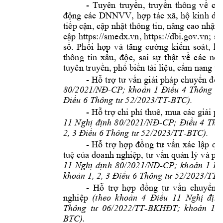
- 
Tuyên 
truyền, 
truyền 
thông 
về 
ch
động 
các 
DNNVV, 
hợp 
tác 
xã, 
hộ 
kinh 
do
tiếp cận, cập nhật thô
ng tin, nâng cao nhận 
https://smedx.vn
, 
http
s://dbi.gov.vn
cập 
; 
sử
số. 
Ph
ối 
hợp 
và 
tăng 
cường 
kiểm 
so
át, 
kị
thông 
tin 
xấu, 
độc, 
sai 
sự 
thật 
về 
các 
nội
t
uyên truyền, phổ
biến tài liệu, cẩm nang 
về
- 
H
ỗ 
trợ 
tư 
vấn 
giải 
pháp 
chuy
ển 
đổi
-
80/2021/NĐ
CP; 
khoản 
1 
Điều 
4 
Thông 
tư
-BTC). 
Điều 6 Thông tư 52/2023/TT
- 
Hỗ trợ chi phí thuê, mua 
các giải p
-
11 
Nghị 
định 
80/2021/NĐ
CP; 
Điều 
4 
Th
ô
-BTC). 
2, 3 Điều 6 Thông tư 52/2023/TT
- 
H
ỗ 
trợ 
hợp
đồng
tư 
vấn 
xác 
lập 
qu
tuệ của 
doanh 
nghiệp, 
tư 
vấn 
quản 
lý 
và ph
-
11 
Nghị 
định 
80/2021/NĐ
CP; 
khoản 
1 
Đi
-
khoản 1, 2, 3 Điều 6 Thông tư 52/2023
/TT
- 
H
ỗ 
trợ 
hợp 
đồng
tư 
vấn 
chuyển 
nghiệp 
(theo 
khoản 
4 
Điều 
11 
Nghị 
đị
nh
-
Thông 
tư 
06/2022/TT
BKHĐT; 
khoản 
1, 
BTC). 