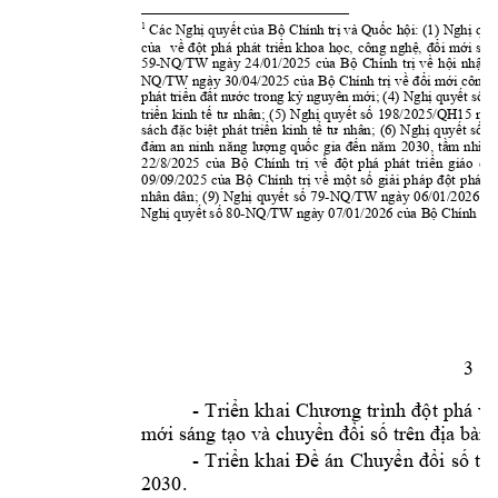
1
: 
Các Nghị quyết
của 
Bộ Chính trị và Quốc h
ội
(1) 
Nghị quyế
của 
về 
đột 
phá 
phát 
triển 
khoa 
học, 
công 
nghệ, 
đổi 
mới 
sán
59
-
NQ/TW 
ngày 
24
/01/2025 
của 
Bộ 
Chính 
trị 
về 
hội 
nhập 
NQ/TW ngày 
30/04/2025 của 
Bộ 
Chính 
trị 
về 
đổi 
mới công 
phát triển đất nước trong k
ỷ nguyên mới; (4) Nghị quyết số 
6
triển 
kinh 
tế 
tư 
nhân; 
(5) 
Nghị 
quyết 
số 
198/2025/QH15 
ngà
sách 
đặc 
biệt 
phát 
triển 
kinh 
tế 
tư 
nhân; 
(6) 
Nghị 
quyết 
số
7
đảm 
an 
ninh 
năng 
lượng 
quốc 
gia 
đến 
năm 
2030, 
tầm 
nhìn 
22/8/2025 
của 
Bộ 
Chính 
trị 
về 
đột 
phá 
phát 
triển 
giáo 
dụ
09/09/2025 
của 
Bộ 
Chính 
trị 
về 
một 
số 
giải 
ph
áp 
đột 
phá, 
t
-
nhân 
dân; 
(9) 
Nghị 
quyết 
số 
79
NQ/TW 
ngày 
06/01/2026 
củ
80
-NQ/TW ngày 07
Nghị quyết số 
/
01/2026 của Bộ Chính trị 
3 
- 
T
riển 
kh
ai 
Ch
ương 
trình 
đột 
ph
á 
về
mới sáng tạo và chuyển đổi số 
trên địa bàn
- 
T
riển 
khai 
Đề 
án 
Ch
uyển 
đổi 
số 
trê
2030.