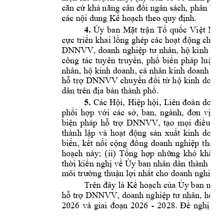
căn
cứ 
khả năng 
cân đối 
ngân sách, phân 
bổ
các 
nội dung
Kế hoạch theo quy địn
h.
4. 
Ủy 
ban 
Mặt 
trận 
Tổ 
quốc 
Việt 
N
cực triển
khai 
lồng ghép 
các hoạt 
động chu
DNNVV, 
doanh 
nghiệp 
tư 
nhân, 
hộ 
kinh 
do
công 
tác 
t
uyên 
truyền, 
phổ 
biến 
pháp 
lu
ật 
nhân, hộ
 kinh 
doanh, 
cá 
nhân 
kinh 
doanh 
qu
hỗ 
trợ 
DNNVV 
chuy
ển 
đổi 
từ 
hộ 
kinh
doa
. 
dân trên địa bàn thành phố
5. 
Các 
Hội,
Hiệp 
hội
, 
Liên 
đo
àn
doa
p
hối 
hợp 
với 
các 
sở
, 
ban, 
ngành, 
đơn 
vị, 
biện 
pháp 
hỗ 
trợ 
DNNVV, 
t
ạo 
mọi 
điều
k
thành 
lập 
và 
hoạt 
độ
ng 
sản 
xuất 
kinh 
doa
biến, 
kết 
n
ối 
cộng 
đồng
doanh 
nghiệp 
tham
; 
(ii) 
hoạch 
này
Tổng 
hợp
những 
khó 
khăn,
thời ki
ến
nghị 
về Ủy 
ban 
nhân dân 
thành 
p
môi 
trường thuận lợi nhất cho doanh nghiệ
Trên đây 
là Kế 
hoạch
của 
Ủy ban 
nhâ
hỗ 
trợ 
DNNVV, 
doanh 
nghiệp tư 
nhân, 
hộ 
- 
20
28
. 
c
2026 
và 
giai 
đoạn 
2026 
Đề 
nghị 