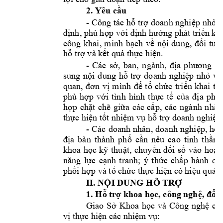
2. Yêu cầu
- 
Công 
tác hỗ
 trợ 
doanh nghiệp 
nhỏ 
v
định, phù hợp 
với định 
hướng phát tri
ển kin
công 
kh
ai, 
minh 
bạch 
về 
nội 
dung, 
đối 
tượ
hỗ trợ và kết quả thực hiện.
- 
, 
Các 
sở, 
ban, 
ngành
đị
a 
phương
và
sung 
nội 
dung 
hỗ 
trợ
doanh 
nghiệp 
nhỏ 
và
mình 
quan, 
đơn 
vị
để 
tổ 
chức
triển 
khai 
th
phù 
hợp 
với 
tìn
h 
hình 
thực 
tế
của 
địa 
phươ
hợp 
chặt 
chẽ 
giữa 
các 
cấp, 
các
ngành 
nhằm
thực hiện tốt nhiệm vụ hỗ trợ
doanh nghiệp 
- 
Các 
doanh 
nhân
, 
doanh 
nghiệp, 
hộ 
địa 
bàn 
thành 
phố 
cần 
nêu 
cao 
tinh 
thần 
khoa 
học 
kỹ
thuật, 
ch
uyển 
đổi 
số
vào 
hoạt 
năng 
lực 
cạnh 
tranh; 
ý 
thức 
chấp 
hành 
qu
phối hợp và tổ chức thực hiện có hiệu quả 
II. NỘI DUNG HỖ TRỢ
1. Hỗ trợ khoa học, công nghệ, đổi 
Giao 
Sở 
Khoa 
học 
và 
Công 
nghệ 
ch
vị
thực hiện các nhiệm vụ: