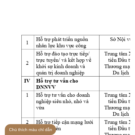
Hỗ trợ phát triển nguồn 
Sở Nội vụ
1
 khu v
ông
nhân lực
ực c
Trung tâm Xú
Hỗ trợ đào tạo trực tiếp/ 
trực tuyến/ và
kết hợp về 
tiến Đầu tư,
2 
khởi sự kinh doanh và 
Thương mại v
quản trị doanh nghiệp
Du lịch
IV
Hỗ trợ tư vấn cho 
DNNVV 
1 
Trung tâm Xú
Hỗ trợ tư vấn cho doanh 
nghiệp siêu nhỏ, nhỏ và 
tiến Đầu tư,
vừa
Thương mại v
Du lịch
2 
Trung tâm Xú
Hỗ trợ tiếp cận mạng lưới 
tư vấn viên
tiến Đầu tư,
Chú thích màu chỉ dẫn
Thương mại v