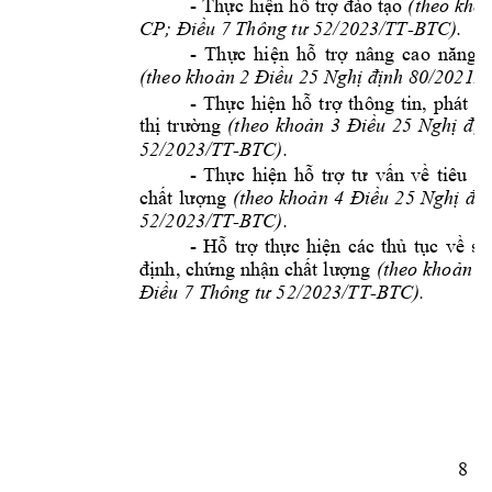
- 
Thực 
hiện 
hỗ 
trợ 
đào 
tạo
(theo kho
7 
-BTC). 
CP; Điều 
Thông tư 52/2023/TT
- 
Thực 
hiện 
hỗ 
trợ 
nâng 
cao 
năng 
(theo khoản 2 Điều 25 Nghị định 80/202
1/
- 
Thực 
hiện 
hỗ 
trợ 
thông 
tin, 
phát 
tr
thị 
trường 
(theo 
khoản 
3 
Điều 
25 
Nghị 
địn
52/2023/TT-BTC). 
- 
Thực 
hiện
hỗ 
trợ 
tư 
vấn 
về
tiêu 
ch
chất 
lượng 
(theo 
khoả
n 
4 
Điều 
25
Nghị 
địn
52/2023/TT-BTC). 
- 
Hỗ 
trợ 
thực 
hiện 
các 
thủ 
tụ
c 
về 
sả
định, 
chứng nh
ận chất
 lượng 
(theo 
khoản 
5 
-BTC). 
Điều 7 Thông tư 52/2023/TT
8 