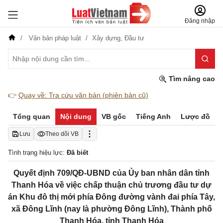
Đăng nhập
Văn bản pháp luật
Xây dựng,
Đầu tư
Tìm nâng cao
👉
Quay về: Tra cứu văn bản (phiên bản cũ)
Tổng quan
Nội dung
VB gốc
Tiếng Anh
Lược đồ
Lưu
Theo dõi VB
Tình trạng hiệu lực:
Đã biết
Quyết định 709/QĐ-UBND của Ủy ban nhân dân tỉnh
Thanh Hóa về việc chấp thuận chủ trương đầu tư dự
án Khu đô thị mới phía Đông đường vành đai phía Tây,
xã Đông Lĩnh (nay là phường Đông Lĩnh), Thành phố
Thanh Hóa, tỉnh Thanh Hóa