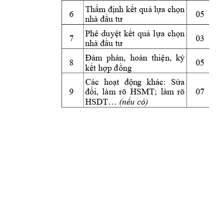
Thẩm
 định kết 
quả lựa chọn
6 
05
nhà đầu tư
Phê 
duyệt 
k
ế
t
quả 
l
ựa 
chọn 
7 
03 
nhà đầu tư
Đàm 
phán,  hoà
n
thiện, 
ký 
8 
05
kết hợp đồng
S
Các 
hoạt 
độn
g
khác: 
ửa 
9 
H
SMT; 
làm 
rõ 
07 
đổi, 
làm 
rõ 
HSDT
… 
(nếu có)