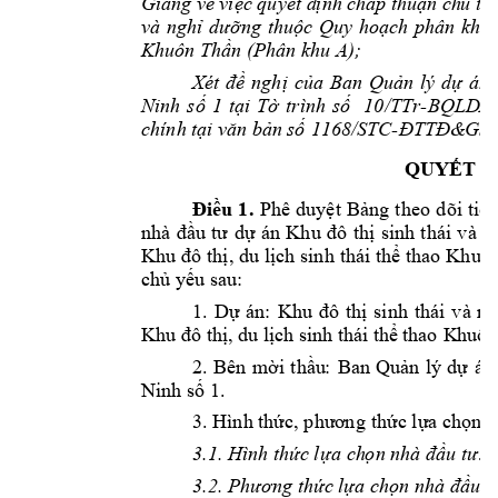
Giang về 
việc quyết đ
ị
nh 
chấp thuận ch
ủ
tr
và 
nghỉ 
dưỡng 
thuộc
Quy 
hoạch 
phân 
khu 
Khuôn Thần (Ph
â
n khu A)
; 
Xét 
đề 
nghị 
của 
Ban 
Quản 
lý 
dự 
án 
Ninh 
s
ố 
1
tại
Tờ 
trình 
số 
10
/TTr-BQLD
A 
chính tại văn b
ản số 
1168/STC-
ĐTTĐ&
GSĐ
QUYẾT Đ
Điều 
1.
Phê 
duyệt 
Bảng 
theo
dõi 
tiến
nhà 
đầ
u 
tư 
dự 
án 
Khu 
đô 
thị 
sinh 
thái 
v
à 
n
Khu đô 
thị, du 
lịch sinh 
thái thể thao 
Khuôn
chủ yếu sau:
1. 
Dự 
án: 
Khu 
đô 
thị 
sinh 
thái 
và 
ng
Khu đô thị, d
u
 lịc
h
 s
inh thái thể 
thao
 K
huôn
2. 
Bên 
mời 
t
hầu
:
Ban
Quản 
lý 
dự 
án
. 
Ninh số 1
3. Hình thức, phươ
n
g thức lựa c
họn n
3.1. Hình thức 
l
ựa ch
ọ
n 
nhà đầu tư: 
3.2. Phương thức 
lựa chọn nhà đầu t