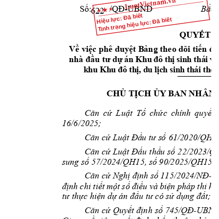
-UBN
D 
Số:        /QĐ
Bắc N
622
Hiệu lực: Đã biết
Tình trạng hiệu lực: Đã biết
QUYẾT 
Về việc 
p
hê duyệt B
ảng theo d
õi tiến đ
n
hà đầu
tư
 d
ự
á
n 
K
hu 
đô
t
h
ị 
s
in
h 
t
há
i 
v
à
k
hu
Kh
u
đô
t
h
ị,
 d
u
 l
ịc
h
sin
h
 t
h
ái
th
ể 
CHỦ TỊCH ỦY
 BAN NHÂN
Căn 
cứ 
Luật 
Tổ 
chức 
chính 
quyền 
16/6/2025; 
Căn cứ
Luật Đầ
u
 tư s
ố
 61/2
0
20
/
QH1
Căn cứ 
Luật Đấu 
thầ
u số 
22/2023/Q
sung số 57/202
4/QH15, số 
9
0/
2025/QH15;
-
Căn cứ Nghị định số 115/2024/NĐ
C
định 
chi tiết 
một 
s
ố 
điều và 
biện pháp 
thi 
hà
tư thực hiện dự 
án đầu tư có sử dụng 
đất;
Căn cứ 
Quyết định 
số 745/QĐ
-
UBND