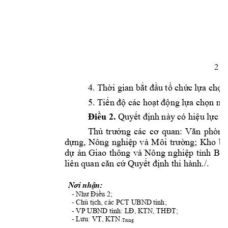
2 
4. Thời gia
n bắt đầu tổ chức 
lựa chọn
5. Tiến độ các hoạt 
động lựa chọn nh
Điều 2.
Quyết đ
ị
nh 
này có hiệu lực k
Thủ 
trưởng 
các 
cơ 
quan: 
Văn 
phòng
dựng, 
Nông 
nghiệp 
và 
Môi 
trườn
g
; 
Kho 
bạ
dự 
án 
Giao 
thông 
và 
Nông 
nghiệp 
tỉn
h 
Bắc
liên quan că
n
 cứ Q
u
y
ết định thi hành./.
Nơi nhận:
-
Như Điều 2;
- 
Chủ tịch, các PC
T
 UBND
 tỉnh;
- 
VP UB
ND tỉnh: LĐ, KTN
, THĐT;
- 
KTN.
Lưu: VT, 
Trung.