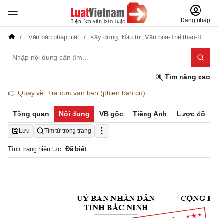
Đăng nhập
Văn bản pháp luật
Xây dựng,
Đầu tư,
Văn hóa-Thể thao-Du lịch
Tìm nâng cao
👉
Quay về: Tra cứu văn bản (phiên bản cũ)
Tổng quan
Nội dung
VB gốc
Tiếng Anh
Lược đồ
Lưu
Tìm từ trong trang
Tình trạng hiệu lực:
Đã biết
UỶ BAN NHÂN DÂN 
CỘNG HÒ
Đ
TỈNH BẮC NINH