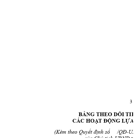
3 
BẢNG THEO DÕI 
TIẾ
CÁC HOẠ
T ĐỘNG LỰA 
(Kèm theo 
-UB
Quyết 
định
số     /
QĐ