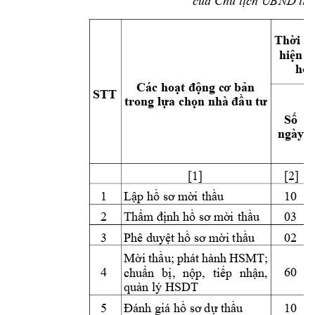
của Chủ tịch U
BND tỉn
Thời gi
hiện (
hoạ
Các hoạt động c
ơ bản 
STT
trong lựa ch
ọn nhà đầu tư
Số 
ngày 
[1] 
[2] 
1 
10 
Lập hồ sơ m
ời
 thầu
2 
03 
Thẩm
 định hồ sơ m
ời
 thầu
3 
02 
Phê duyệt hồ sơ m
ời thầu
M
HSMT
; 
ời 
thầu; 
phát 
hành 
4 
60
chuẩn 
bị, 
nộp, 
tiếp 
nhận, 
HSDT 
quản lý 
5 
10 
Đánh giá hồ sơ 
d
ự t
hầu