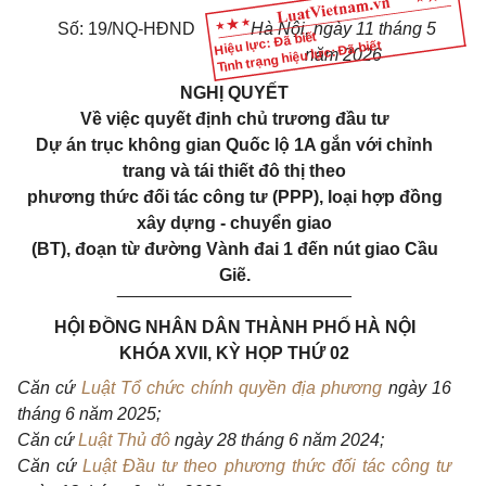
Số: 19/NQ-HĐND
Hà Nội, ngày 11 tháng 5
Hiệu lực: Đã biết
Tình trạng hiệu lực: Đã biết
năm 202
6
NGHỊ QUYẾT
Về việc quyết định chủ trương đầu tư
Dự án trục không gian Quốc lộ 1A gắn với chỉnh
trang và tái thiết đô thị theo
phương thức đối tác công tư (PPP), loại hợp đồng
xây dựng - chuyển giao
(BT), đoạn từ đường Vành đai 1 đến nút giao Cầu
Giẽ.
________________________
HỘI ĐỒNG NHÂN DÂN THÀNH PHỐ HÀ NỘI
KHÓA XVII, KỲ HỌP THỨ 02
Căn cứ
Luật Tổ chức chính quyền địa phương
ngày 16
tháng 6 năm 2025;
Căn cứ
Luật Thủ đô
ngày 28 tháng 6 năm 2024;
Căn cứ
Luật Đầu tư theo phương thức đối tác công tư