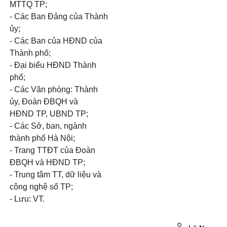
MTTQ TP;
- Các Ban Đảng của Thành
ủy;
- Các Ban của HĐND của
Thành phố;
- Đại biểu HĐND Thành
phố;
- Các Văn phòng: Thành
ủy, Đoàn ĐBQH và
HĐND TP, UBND TP;
- Các Sở, ban, ngành
thành phố Hà Nội;
- Trang TTĐT của Đoàn
ĐBQH và HĐND TP;
- Trung tâm TT, dữ liệu và
công nghệ số TP;
- Lưu: VT.