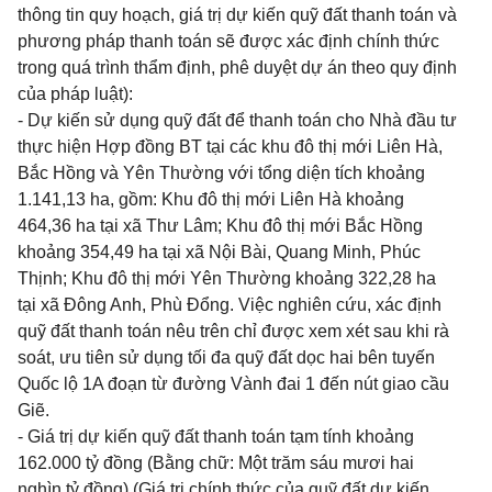
thông tin quy hoạch, giá trị dự kiến quỹ đất thanh toán và
phương pháp thanh toán sẽ được xác định chính thức
trong quá trình thẩm định, phê duyệt dự án theo quy định
của pháp luật):
- Dự kiến sử dụng quỹ đất để thanh toán cho Nhà đầu tư
thực hiện Hợp đồng BT tại các khu đô thị mới Liên Hà,
Bắc Hồng và Yên Thường với tổng diện tích khoảng
1.141,13 ha, gồm: Khu đô thị mới Liên Hà khoảng
464,36 ha tại xã Thư Lâm; Khu đô thị mới Bắc Hồng
khoảng 354,49 ha tại xã Nội Bài, Quang Minh, Phúc
Thịnh; Khu đô thị mới Yên Thường khoảng 322,28 ha
tại xã Đông Anh, Phù Đổng. Việc nghiên cứu, xác định
quỹ đất thanh toán nêu trên chỉ được xem xét sau khi rà
soát, ưu tiên sử dụng tối đa quỹ đất dọc hai bên tuyến
Quốc lộ 1A đoạn từ đường Vành đai 1 đến nút giao cầu
Giẽ.
- Giá trị dự kiến quỹ đất thanh toán tạm tính khoảng
162.000 tỷ đồng (Bằng chữ: Một trăm sáu mươi hai
nghìn tỷ đồng) (Giá trị chính thức của quỹ đất dự kiến