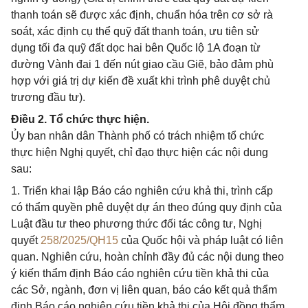
thanh toán sẽ được xác định, chuẩn hóa trên cơ sở rà
soát, xác định cụ thể quỹ đất thanh toán, ưu tiên sử
dụng tối đa quỹ đất dọc hai bên Quốc lộ 1A đoạn từ
đường Vành đai 1 đến nút giao cầu Giẽ, bảo đảm phù
hợp với giá trị dự kiến đề xuất khi trình phê duyệt chủ
trương đầu tư).
Điều 2. Tổ chức thực hiện.
Ủy ban nhân dân Thành phố có trách nhiệm tổ chức
thực hiện Nghị quyết, chỉ đạo thực hiện các nội dung
sau:
1. Triển khai lập Báo cáo nghiên cứu khả thi, trình cấp
có thẩm quyền phê duyệt dự án theo đúng quy định của
Luật đầu tư theo phương thức đối tác công tư, Nghị
quyết
258/2025/QH15
của Quốc hội và pháp luật có liên
quan. Nghiên cứu, hoàn chỉnh đầy đủ các nội dung theo
ý kiến thẩm định Báo cáo nghiên cứu tiền khả thi của
các Sở, ngành, đơn vị liên quan, báo cáo kết quả thẩm
định Báo cáo nghiên cứu tiền khả thi của Hội đồng thẩm