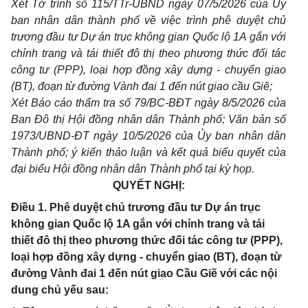
Xét Tờ trình số 115/TTr-UBND ngày 07/5/2026 của Ủy
ban nhân dân thành phố về việc trình phê duyệt chủ
trương đầu tư Dự án trục không gian Quốc lộ 1A gắn với
chỉnh trang và tái thiết đô thị theo phương thức đối tác
công tư (PPP), loại hợp đồng xây dựng - chuyển giao
(BT), đoạn từ đường Vành đai 1 đến nút giao cầu Giẽ;
Xét Báo cáo thẩm tra số 79/BC-BĐT ngày 8/5/2026 của
Ban Đô thị Hội đồng nhân dân Thành phố; Văn bản số
1973/UBND-ĐT ngày 10/5/2026 của Ủy ban nhân dân
Thành phố; ý kiến thảo luận và kết quả biểu quyết của
đại biểu Hội đồng nhân dân Thành phố tại kỳ họp.
QUYẾT NGHỊ:
Điều 1. Phê duyệt chủ trương đầu tư Dự án trục
không gian Quốc lộ 1A gắn với chỉnh trang và tái
thiết đô thị theo phương thức đối tác công tư (PPP),
loại hợp đồng xây dựng - chuyển giao (BT), đoạn từ
đường Vành đai 1 đến nút giao Cầu Giẽ với các nội
dung chủ yếu sau: