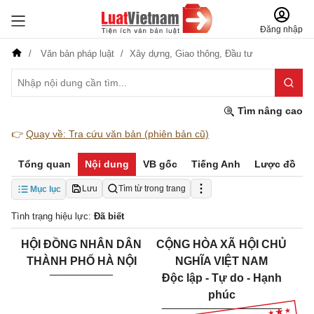
Đăng nhập
Văn bản pháp luật
Xây dựng,
Giao thông,
Đầu tư
Tìm nâng cao
👉
Quay về: Tra cứu văn bản (phiên bản cũ)
Tổng quan
Nội dung
VB gốc
Tiếng Anh
Lược đồ
Lưu
Tìm từ trong trang
Mục lục
Tình trạng hiệu lực:
Đã biết
HỘI ĐỒNG NHÂN DÂN
CỘNG HÒA XÃ HỘI CHỦ
THÀNH PHỐ HÀ NỘI
NGHĨA VIỆT NAM
__________
Độc lập - Tự do - Hạnh
phúc
___________________