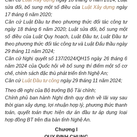
sửa đổi,
bổ
sung một số
điều
của
Luật Xây dựng
ngày
17 tháng 6 năm 2020;
Căn cứ Luật Đầu tư theo phương thức
đối
tác công tư
ngày 18 tháng 6 năm 2020; Luật sửa
đổi
, bổ sung một
số điều của Luật Quy hoạch, Luật Đầu tư, Luật Đầu tư
theo phương thức
đối
tác công tư và Luật Đấu th
ầ
u ngày
29 tháng 11 năm 2024;
Căn cứ Nghị quyết
số
137/2024/QH
1
5 ngày 26 th
á
ng 6
năm 2024 của Quốc hội về
bổ
sung
thí
điểm
một số cơ
chế,
chính
sách đặc thù phát triển tỉnh Nghệ An;
Căn cứ
Luật Đầu tư công
ngày 29 tháng 11 năm 2024;
Theo đề nghị của Bộ trưởng Bộ Tài chính;
Chính phủ ban hành Nghị định quy định về lãi vay sau
thời gian xây dựng, lợi nhuận hợp lý, phương thức thanh
toán, quyết toán thực hiện dự án đầu tư áp dụng loại
hợp đồng BT trên địa bàn tỉnh Nghệ An.
Chương I
QUY ĐỊNH CHUNG