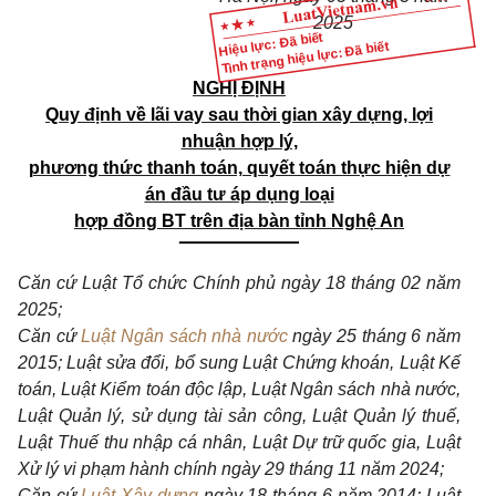
20
25
Hiệu lực: Đã biết
Tình trạng hiệu lực: Đã biết
NGHỊ ĐỊNH
Quy định về lãi vay sau thời gian xây dựng, lợi
nhuận hợp lý,
phương thức thanh toán, quyết toán thực hiện dự
án đầu tư áp dụng loại
hợp đồng BT trên địa bàn tỉnh Nghệ An
____________
Căn cứ Luật Tổ chức Ch
í
nh phủ ngày
1
8 tháng 02 năm
2025;
Căn cứ
Luật Ngân sách nhà nước
ngày 25 tháng 6 năm
2015; Luật sửa
đổi
, bổ sung Luật Chứng kho
á
n, L
u
ật K
ế
toán, Luật Kiểm toán độc lập, Luật Ngân sách nhà nước,
Luật Quản lý, sử dụng tài sản công, Luật Quản lý thu
ế
,
Luật Thuế thu nhập cá nhân, Luật Dự trữ quốc gia, Luật
Xử lý
vi
phạm hành chính ngày 29 th
á
ng 11 năm 2024;
Căn cứ
Luật Xây dựng
ngày 18 tháng 6 năm 2014; Luật