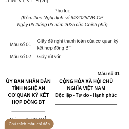
- Lưu: VT, KTTH (2b).
Phụ lục
(Kèm theo
Nghị định số 64/2025/NĐ-CP
Ngày 05 tháng
03 năm 2025 của Ch
í
nh phủ)
___________
Giấy đề nghị thanh toán của cơ quan ký
Mẫu số 01
kết hợp đồng BT
Mẫu số 02
Giấy rút vốn
M
ẫ
u số 01
ỦY BAN NHÂN DÂN
CỘNG HÒA XÃ HỘI CHỦ
TỈNH NGHỆ AN
NGHĨA VIỆT NAM
CƠ QUAN KÝ KẾT
Độc lập - Tự do - Hạnh phúc
HỢP ĐỒNG BT
________________________
_____________
1
Số:
/GĐN-(1)
Chú thích màu chỉ dẫn