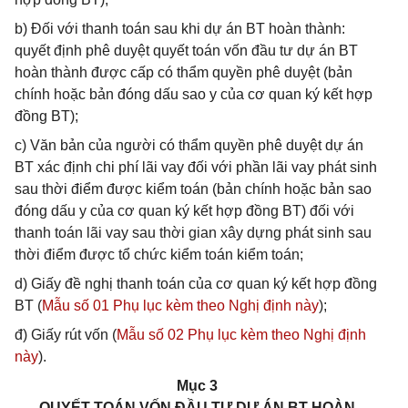
b) Đối với thanh toán sau khi dự án BT hoàn thành:
quyết định phê duyệt quyết toán vốn đầu tư dự án BT
hoàn thành được cấp có thẩm quyền phê duyệt (bản
chính hoặc bản đóng dấu sao y của cơ quan ký kết hợp
đồng BT);
c) Văn bản của người có thẩm quyền phê duyệt dự án
BT xác định chi phí lãi vay đối với phần lãi vay phát sinh
sau thời điểm được kiểm toán (bản chính hoặc bản sao
đóng dấu y của cơ quan ký kết hợp đồng BT) đối với
thanh toán lãi vay sau thời gian xây dựng phát sinh sau
thời điểm được tổ chức kiểm toán kiểm toán;
d) Giấy đề nghị thanh toán của cơ quan ký kết hợp đồng
BT (
Mẫu số 01 Phụ lục kèm theo Nghị định này
);
đ) Giấy rút vốn (
Mẫu số 02 Phụ lục kèm theo Nghị định
này
).
Mục 3
QUYẾT TOÁN VỐN ĐẦU TƯ DỰ ÁN BT HOÀN