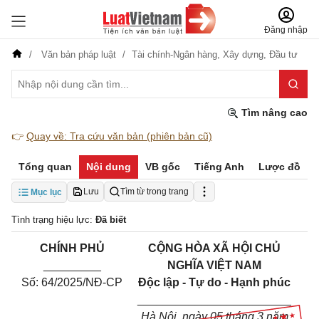
Đăng nhập
Văn bản pháp luật
Tài chính-Ngân hàng,
Xây dựng,
Đầu tư
Tìm nâng cao
👉
Quay về: Tra cứu văn bản (phiên bản cũ)
Tổng quan
Nội dung
VB gốc
Tiếng Anh
Lược đồ
Lưu
Tìm từ trong trang
Mục lục
Tình trạng hiệu lực:
Đã biết
CHÍNH PHỦ
CỘNG HÒA XÃ HỘI CHỦ
_________
NGHĨA VIỆT NAM
Số: 64/2025/NĐ-CP
Độc lập - Tự do - Hạnh phúc
________________________
Hà Nội
, ngày
05
tháng
3
năm