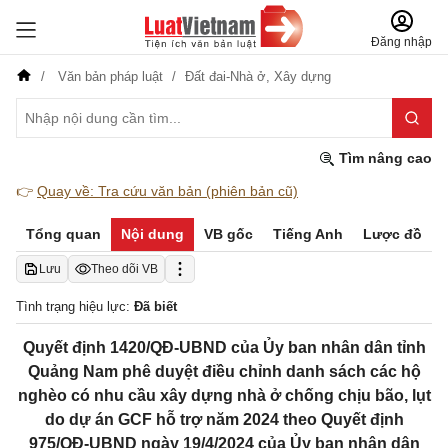
Đăng nhập
Văn bản pháp luật
Đất đai-Nhà ở,
Xây dựng
Tìm nâng cao
👉
Quay về: Tra cứu văn bản (phiên bản cũ)
Tổng quan
Nội dung
VB gốc
Tiếng Anh
Lược đồ
Lưu
Theo dõi VB
Tình trạng hiệu lực:
Đã biết
Quyết định 1420/QĐ-UBND của Ủy ban nhân dân tỉnh
Quảng Nam phê duyệt điều chỉnh danh sách các hộ
nghèo có nhu cầu xây dựng nhà ở chống chịu bão, lụt
do dự án GCF hỗ trợ năm 2024 theo Quyết định
975/QĐ-UBND ngày 19/4/2024 của Ủy ban nhân dân