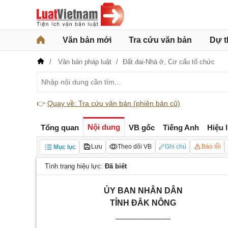
Văn bản mới
Tra cứu văn bản
Dự t
Văn bản pháp luật
Đất đai-Nhà ở,
Cơ cấu tổ chức
👉
Quay về: Tra cứu văn bản (phiên bản cũ)
Nội dung
Tổng quan
VB gốc
Tiếng Anh
Hiệu 
Lưu
Theo dõi VB
Ghi chú
Báo lỗi
Mục lục
Tình trạng hiệu lực:
Đã biết
ỦY BAN NHÂN DÂN
TỈNH ĐẮK NÔNG
____________