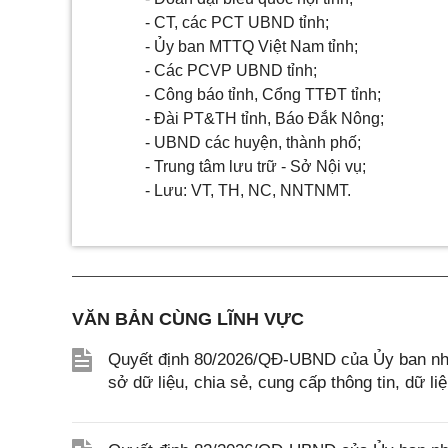
- CT, các PCT UBND tỉnh;
- Ủy ban MTTQ Việt Nam tỉnh;
- Các PCVP UBND tỉnh;
- Công báo tỉnh, Cổng TTĐT tỉnh;
- Đài PT&TH tỉnh, Báo Đắk Nông;
- UBND các huyện, thành phố;
- Trung tâm lưu trữ - Sở Nội vụ;
- Lưu: VT, TH, NC, NNTNMT.
VĂN BẢN CÙNG LĨNH VỰC
Quyết định 80/2026/QĐ-UBND của Ủy ban nhâ
sở dữ liệu, chia sẻ, cung cấp thông tin, dữ l