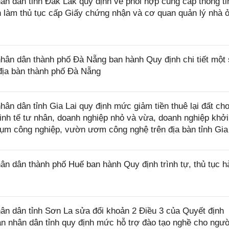
 dân tỉnh Đắk Lắk quy định về phối hợp cung cấp thông ti
làm thủ tục cấp Giấy chứng nhận và cơ quan quản lý nhà ở
n dân thành phố Đà Nẵng ban hành Quy định chi tiết một 
địa bàn thành phố Đà Nẵng
 dân tỉnh Gia Lai quy định mức giảm tiền thuê lại đất ch
nh tế tư nhân, doanh nghiệp nhỏ và vừa, doanh nghiệp khởi
cụm công nghiệp, vườn ươm công nghệ trên địa bàn tỉnh Gia
 dân thành phố Huế ban hành Quy định trình tự, thủ tục h
n dân tỉnh Sơn La sửa đổi khoản 2 Điều 3 của Quyết định
 nhân dân tỉnh quy định mức hỗ trợ đào tạo nghề cho ngườ