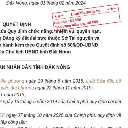
Đắk Nông, ngày 01 tháng 02 năm 2024
Hiệu lực: Đã biết
Tình trạng hiệu lực: Đã biết
QUYẾT ĐỊNH
của Quy định chức năng, nhiệm vụ, quyền hạn,
 Đăng ký đất đai trực thuộc Sở Tài nguyên và
an hành kèm theo Quyết định số 606/QĐ-UBND
của Chủ tịch UBND tỉnh Đắk Nông
________________
BAN NHÂN DÂN TỈNH ĐẮK NÔNG
n địa phương
ngày 19 tháng 6 năm 2015;
Luật Sửa đổi, bổ
quyền địa phương
ngày 22 tháng 11 năm 2019;
11 năm 2013;
P
ngày 15 tháng 5 năm 2014 của Chính phủ quy định chi tiết
CP
ngày 07 tháng 10 năm 2020 của Chính phủ, quy định về
hiệp công lập;