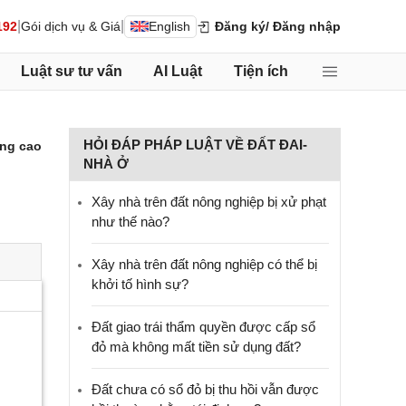
|
|
192
Gói dịch vụ & Giá
English
Đăng ký
/ Đăng nhập
Luật sư tư vấn
AI Luật
Tiện ích
HỎI ĐÁP PHÁP LUẬT VỀ ĐẤT ĐAI-
ng cao
NHÀ Ở
Xây nhà trên đất nông nghiệp bị xử phạt
như thế nào?
Xây nhà trên đất nông nghiệp có thể bị
khởi tố hình sự?
Đất giao trái thẩm quyền được cấp sổ
đỏ mà không mất tiền sử dụng đất?
Đất chưa có sổ đỏ bị thu hồi vẫn được