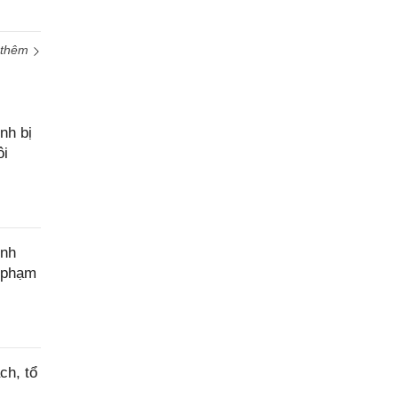
 thêm
nh bị
ôi
ính
c phạm
ch, tổ