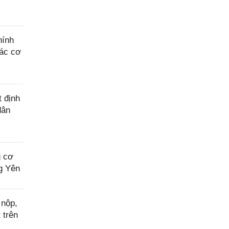
hính
các cơ
 định
dân
g cơ
ng Yên
 nộp,
 trên