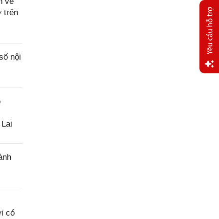
n về
 trên
số nội
Yêu
cầu
o
hỗ trợ
 Lai
ành
i có