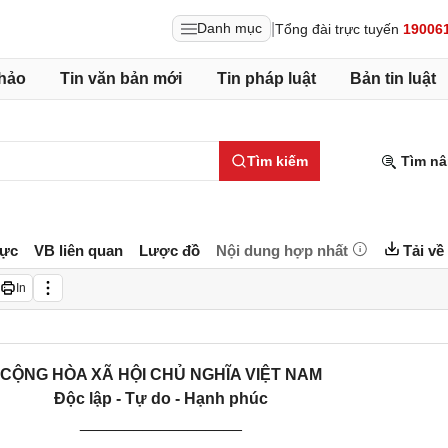
|
Danh mục
Tổng đài trực tuyến
19006
hảo
Tin văn bản mới
Tin pháp luật
Bản tin luật
Tìm kiếm
Tìm nâ
lực
VB liên quan
Lược đồ
Nội dung hợp nhất
Tải về
In
CỘNG HÒA XÃ HỘI CHỦ NGHĨA VIỆT NAM
Độc lập - Tự do - Hạnh phúc
__________________