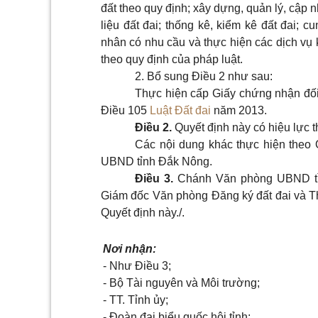
đất theo quy định; xây dựng, quản lý, cập n
liệu đất đai; thống kê, kiểm kê đất đai; c
nhân có nhu cầu và thực hiện các dịch vụ
theo quy định của pháp luật.
2. Bổ sung Điều 2 như sau:
Thực hiện cấp Giấy chứng nhận đối 
Điều 105
Luật Đất đai
năm 2013.
Điều 2.
Quyết định này có hiệu lực t
Các nội dung khác thực hiện theo
UBND tỉnh Đắk Nông.
Điều 3.
Chánh Văn phòng UBND tỉ
Giám đốc Văn phòng Đăng ký đất đai và Thủ
Quyết định này./.
Nơi nhận:
- Như Điều 3;
- Bộ Tài nguyên và Môi trường;
- TT. Tỉnh ủy;
- Đoàn đại biểu quốc hội tỉnh;