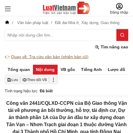
Đăng nhập
Văn bản pháp luật
Đất đai-Nhà ở,
Xây dựng,
Giao thông
Tìm nâng cao
👉
Quay về: Tra cứu văn bản (phiên bản cũ)
Tổng quan
Nội dung
VB gốc
Tiếng Anh
Lược đồ
Lưu
Theo dõi VB
Tình trạng hiệu lực:
Đã biết
Công văn 2441/CQLXD-CCPN của Bộ Giao thông Vận
tải về phương án bồi thường, hỗ trợ, tái định cư, Dự
án thành phần 1A của Dự án đầu tư xây dựng đoạn
Tân Vạn – Nhơn Trạch giai đoạn 1 thuộc đường Vành
đai 3 Thành phố Hồ Chí Minh, qua tỉnh Đồng Nai