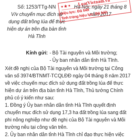
Số:
1253/TTg-NN
Hà Nội
, ngày
21
tháng
8
Hiệu lực: Đã biết
Tình trạng hiệu lực: Đã biết
V/v chuyển mục đích sử
năm
2017
dụng đất trồng lúa để thực
hiện dự án trên địa bàn tỉnh
Hà Tĩnh
Kính gửi:
- Bộ Tài nguyên v
à
Môi trường;
- Ủy ban nhân dân tỉnh Hà Tĩnh.
Xét đề ngh
ị
của Bộ Tài nguyên và Môi trường tại Công
văn số 3974/BTNMT-TCQLĐĐ ngày 04 tháng 8 năm 2017
về việc chuyển mục đích sử dụng đất trồng lúa
đ
ể thực
hiện dự án trên địa bàn tỉnh Hà T
ĩ
nh, Thủ tướng Chính
phủ có ý kiến như sau:
1
.
Đồng ý Ủy ban nhân dân t
ỉ
nh Hà Tĩnh quyết định
chuyển mục đích sử dụng 17
,
3 ha
đấ
t tr
ồ
ng lúa sang đất
phi nông nghiệp như
đ
ề nghị của Bộ Tài nguyên và Môi
trường nêu tại công văn trên
.
2. Ủy ban nhân dân t
ỉ
nh Hà T
ĩ
nh chỉ đạo thực hiện việc