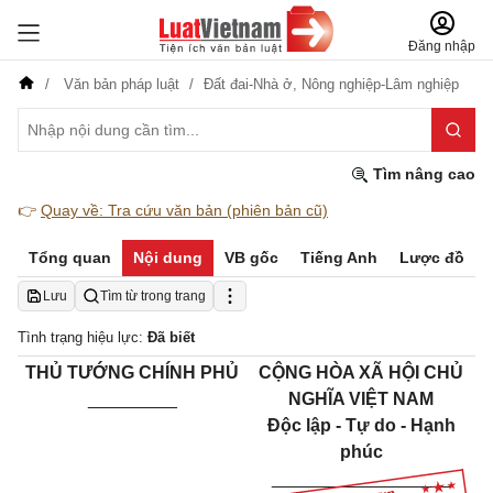
Đăng nhập
Văn bản pháp luật
Đất đai-Nhà ở,
Nông nghiệp-Lâm nghiệp
Tìm nâng cao
👉
Quay về: Tra cứu văn bản (phiên bản cũ)
Tổng quan
Nội dung
VB gốc
Tiếng Anh
Lược đồ
Lưu
Tìm từ trong trang
Tình trạng hiệu lực:
Đã biết
THỦ TƯỚNG CHÍNH PHỦ
CỘNG HÒA XÃ HỘI CHỦ
_________
NGHĨA VIỆT NAM
Độc lập - Tự do - Hạnh
phúc
__________________