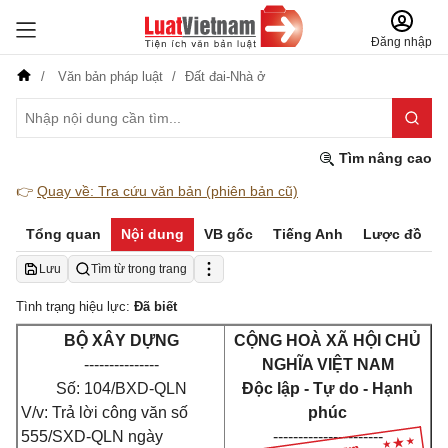
Đăng nhập
Văn bản pháp luật
Đất đai-Nhà ở
Tìm nâng cao
👉
Quay về: Tra cứu văn bản (phiên bản cũ)
Tổng quan
Nội dung
VB gốc
Tiếng Anh
Lược đồ
Lưu
Tìm từ trong trang
Tình trạng hiệu lực:
Đã biết
BỘ XÂY DỰNG
CỘNG HOÀ XÃ HỘI CHỦ
---------------
NGHĨA VIỆT NAM
Số: 104/BXD-QLN
Độc lập - Tự do - Hạnh
V/v: Trả lời công văn số
phúc
555/SXD-QLN ngày
----------------------