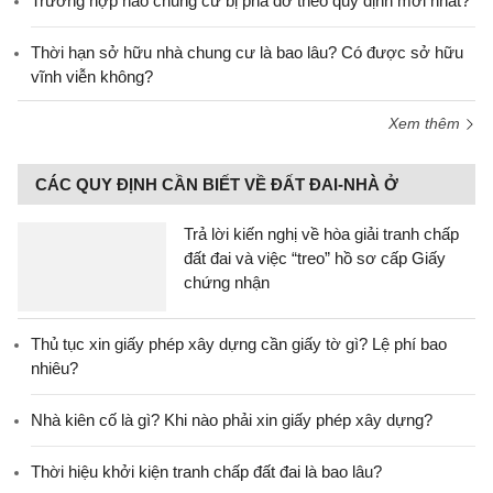
Trường hợp nào chung cư bị phá dỡ theo quy định mới nhất?
Thời hạn sở hữu nhà chung cư là bao lâu? Có được sở hữu
vĩnh viễn không?
Xem thêm
CÁC QUY ĐỊNH CẦN BIẾT VỀ ĐẤT ĐAI-NHÀ Ở
Trả lời kiến nghị về hòa giải tranh chấp
đất đai và việc “treo” hồ sơ cấp Giấy
chứng nhận
Thủ tục xin giấy phép xây dựng cần giấy tờ gì? Lệ phí bao
nhiêu?
Nhà kiên cố là gì? Khi nào phải xin giấy phép xây dựng?
Thời hiệu khởi kiện tranh chấp đất đai là bao lâu?