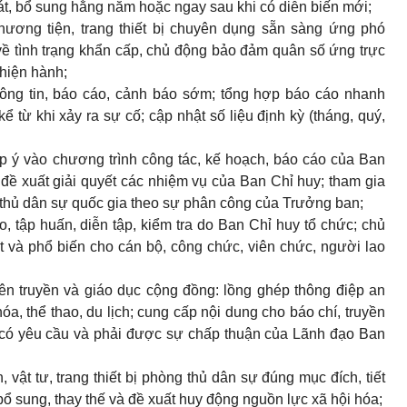
oát, bổ sung hằng năm hoặc ngay sau khi có diễn biến mới;
phương tiện, trang thiết bị chuyên dụng sẵn sàng ứng phó
về tình trạng khẩn cấp, chủ động bảo đảm quân số ứng trực
 hiện hành;
thông tin, báo cáo, cảnh báo sớm; tổng hợp báo cáo nhanh
kể từ khi xảy ra sự cố; cập nhật số liệu định kỳ (tháng, quý,
p ý vào chương trình công tác, kế hoạch, báo cáo của Ban
đề xuất giải quyết các nhiệm vụ của Ban Chỉ huy; tham gia
thủ dân sự quốc gia theo sự phân công của Trưởng ban;
, tập huấn, diễn tập, kiểm tra do Ban Chỉ huy tổ chức; chủ
t và phổ biến cho cán bộ, công chức, viên chức, người lao
uyên truyền và giáo dục cộng đồng: lồng ghép thông điệp an
óa, thể thao, du lịch; cung cấp nội dung cho báo chí, truyền
i có yêu cầu và phải được sự chấp thuận của Lãnh đạo Ban
, vật tư, trang thiết bị phòng thủ dân sự đúng mục đích, tiết
bổ sung, thay thế và đề xuất huy động nguồn lực xã hội hóa;