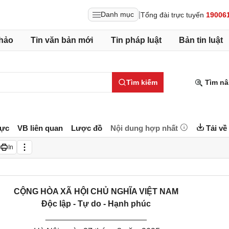
|
Danh mục
Tổng đài trực tuyến
19006
hảo
Tin văn bản mới
Tin pháp luật
Bản tin luật
Tìm kiếm
Tìm nâ
lực
VB liên quan
Lược đồ
Nội dung hợp nhất
Tải về
In
CỘNG HÒA XÃ HỘI CHỦ NGHĨA VIỆT NAM
Độc lập - Tự do - Hạnh phúc
______________________