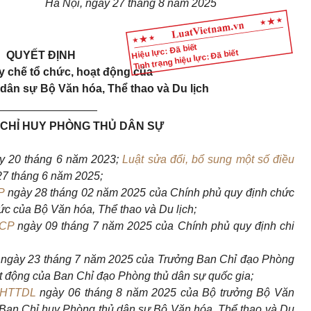
Hà Nội, ngày 27 tháng 8 năm 2025
Hiệu lực: Đã biết
Tình trạng hiệu lực: Đã biết
QUYẾT ĐỊNH
 chế tổ chức, hoạt động của
dân sự Bộ Văn hóa, Thể thao và Du lịch
________________
CHỈ HUY PHÒNG THỦ DÂN SỰ
y 20 tháng 6 năm 2023;
Luật sửa đổi, bổ sung một số điều
7 tháng 6 năm 2025;
P
ngày 28 tháng 02 năm 2025 của Chính phủ quy định chức
ức của Bộ Văn hóa, Thể thao và Du lịch;
-CP
ngày 09 tháng 7 năm 2025 của Chính phủ quy định chi
ngày 23 tháng 7 năm 2025 của Trưởng Ban Chỉ đạo Phòng
t động của Ban Chỉ đạo Phòng thủ dân sự quốc gia;
VHTTDL
ngày 06 tháng 8 năm 2025 của Bộ trưởng Bộ Văn
p Ban Chỉ huy Phòng thủ dân sự Bộ Văn hóa, Thể thao và Du