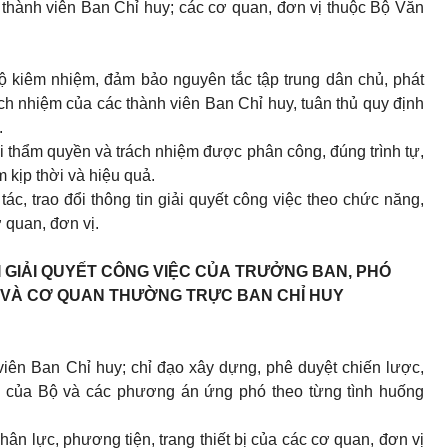
 thành viên Ban Chỉ huy; các cơ quan, đơn vị thuộc Bộ Văn
ộ kiêm nhiệm, đảm bảo nguyên tắc tập trung dân chủ, phát
rách nhiệm của các thành viên Ban Chỉ huy, tuân thủ quy định
.
i thẩm quyền và trách nhiệm được phân công, đúng trình tự,
 kịp thời và hiệu quả.
c, trao đổi thông tin giải quyết công việc theo chức năng,
 quan, đơn vị.
 GIẢI QUYẾT CÔNG VIỆC CỦA
TRƯỞNG BAN, PHÓ
VÀ CƠ QUAN THƯỜNG TRỰC BAN CHỈ HUY
iên Ban Chỉ huy; chỉ đạo xây dựng, phê duyệt chiến lược,
ự của Bộ và các phương án ứng phó theo từng tình huống
hân lực, phương tiện, trang thiết bị của các cơ quan, đơn vị