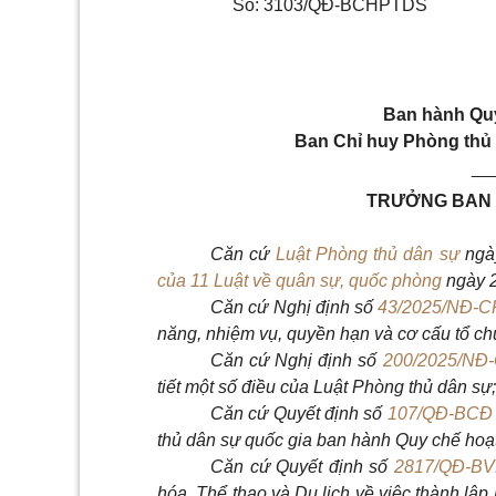
Số: 3103/QĐ-BCHPTDS
Ban hành Quy
Ban Chỉ huy Phòng thủ 
__
TRƯỞNG BAN 
Căn cứ
Luật Phòng thủ dân sự
ngà
của 11 Luật về quân sự, quốc phòng
ngày 2
Căn cứ Nghị định số
43/2025/NĐ-C
năng, nhiệm vụ, quyền hạn và cơ cấu tổ ch
Căn cứ Nghị định số
200/2025/NĐ
tiết một số điều của Luật Phòng
thủ dân sự;
Căn cứ Quyết định số
107/QĐ-BCĐ
thủ dân sự quốc gia ban hành Quy chế hoạ
Căn cứ Quyết định số
2817/QĐ-B
hóa, Thể thao và Du lịch về việc thành lậ