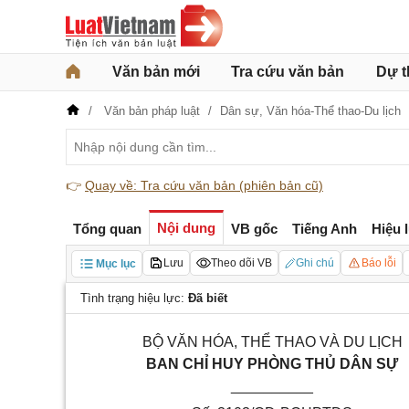
Văn bản mới
Tra cứu văn bản
Dự t
Văn bản pháp luật
Dân sự,
Văn hóa-Thể thao-Du lịch
👉
Quay về: Tra cứu văn bản (phiên bản cũ)
Nội dung
Tổng quan
VB gốc
Tiếng Anh
Hiệu 
Lưu
Theo dõi VB
Ghi chú
Báo lỗi
Mục lục
Tình trạng hiệu lực:
Đã biết
BỘ VĂN HÓA, THỂ THAO VÀ DU LỊCH
BAN CHỈ HUY PHÒNG THỦ DÂN SỰ
__________