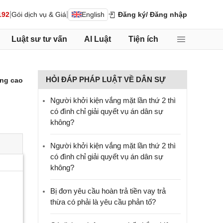
|
|
192
Gói dịch vụ & Giá
English
Đăng ký
/ Đăng nhập
Luật sư tư vấn
AI Luật
Tiện ích
HỎI ĐÁP PHÁP LUẬT VỀ DÂN SỰ
ng cao
Người khởi kiện vắng mặt lần thứ 2 thì
có đình chỉ giải quyết vụ án dân sự
không?
Người khởi kiện vắng mặt lần thứ 2 thì
có đình chỉ giải quyết vụ án dân sự
không?
Bị đơn yêu cầu hoàn trả tiền vay trả
thừa có phải là yêu cầu phản tố?