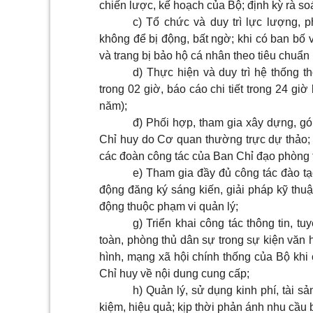
chiến lược, kế hoạch của Bộ; định kỳ rà s
c) Tổ chức và duy trì lực lượng, 
không để bị động, bất ngờ; khi có ban bố 
và trang bị bảo hộ cá nhân theo tiêu chuẩn
d) Thực hiện và duy trì hệ thống 
trong 02 giờ, báo cáo chi tiết trong 24 giờ 
năm);
đ) Phối hợp, tham gia xây dựng, gó
Chỉ huy do Cơ quan thường trực dự thảo; 
các đoàn công tác của Ban Chỉ đạo phòng 
e) Tham gia đầy đủ công tác đào tạo
động đăng ký sáng kiến, giải pháp kỹ thuậ
động thuộc phạm vi quản lý;
g) Triển khai công tác thông tin, t
toàn, phòng thủ dân sự trong sự kiện văn h
hình, mạng xã hội chính thống của Bộ kh
Chỉ huy về nội dung cung cấp;
h) Quản lý, sử dụng kinh phí, tài sản
kiệm, hiệu quả; kịp thời phản ánh nhu cầu 