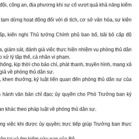
đội, công an, địa phương khi sự cố vượt quá khả năng kiểm
 tạm dừng hoạt động đối với di tích, cơ sở văn hóa, sự kiện
cấp, kiến nghị Thủ tướng Chính phủ ban bố, bãi bỏ cấp độ
ra, giám sát, đánh giá việc thực hiện nhiệm vụ phòng thủ dân
o xử lý tập thể, cá nhân vi phạm.
thống, kịp thời cho báo chí, phát thanh, truyền hình, mạng xã
 giả về phòng thủ dân sự.
t, khen thưởng, kỷ luật liên quan đến phòng thủ dân sự của
 hành văn bản chỉ đạo; ủy quyền cho Phó Trưởng ban ký
ạn khác theo pháp luật về phòng thủ dân sự.
g việc khi được ủy quyền; trực tiếp giúp Trưởng ban thực
iên tai và tìm kiếm cứu nạn của Bộ.