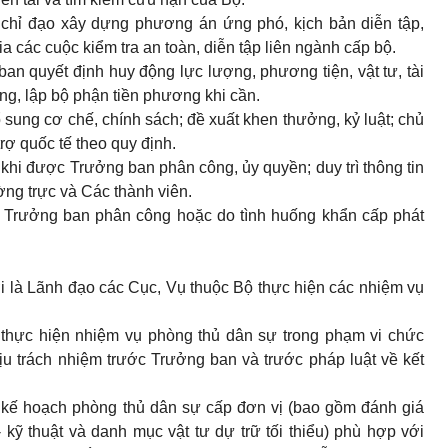
o; chỉ đạo xây dựng phương án ứng phó, kịch bản diễn tập,
a các cuộc kiểm tra an toàn, diễn tập liên ngành cấp bộ.
an quyết định huy động lực lượng, phương tiện, vật tư, tài
ờng, lập bộ phận tiền phương khi cần.
 sung cơ chế, chính sách; đề xuất khen thưởng, kỷ luật; chủ
rợ quốc tế theo quy định.
 khi được Trưởng ban phân công, ủy quyền; duy trì thông tin
ờng trực và Các thành viên.
o Trưởng ban phân công hoặc do tình huống khẩn cấp phát
i là Lãnh đạo các Cục, Vụ thuộc Bộ thực hiện các nhiệm vụ
thực hiện nhiệm vụ phòng thủ dân sự trong phạm vi chức
ịu trách nhiệm trước Trưởng ban và trước pháp luật về kết
i kế hoạch phòng thủ dân sự cấp đơn vị (bao gồm đánh giá
 kỹ thuật và danh mục vật tư dự trữ tối thiểu) phù hợp với