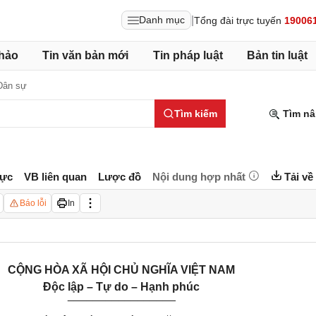
|
Danh mục
Tổng đài trực tuyến
19006
hảo
Tin văn bản mới
Tin pháp luật
Bản tin luật
Dân sự
Tìm kiếm
Tìm nâ
lực
VB liên quan
Lược đồ
Nội dung hợp nhất
Tải về
Báo lỗi
In
CỘNG HÒA XÃ HỘI CHỦ NGHĨA VIỆT NAM
Độc lập – Tự do – Hạnh phúc
_________________