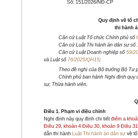
Số: 151/2026/NĐ-CP
Quy định về tổ 
thi hành 
Căn cứ Luật Tổ chức Chính phủ số
Căn cứ Luật
Thi hành án dân sự số
Căn cứ Luật Doanh nghiệp số
59/2
và Luật số
76/2025/QH15
;
Theo đề nghị của Bộ trưởng Bộ Tư 
Chính phủ ban hành Nghị định quy đ
sự, Thừa hành viên.
Q
Điều 1. Phạm vi điều chỉnh
Nghị định này quy định chi tiết
điểm a khoả
Điều 29
,
khoản 4 Điều 30
,
khoản 9 Điều 31
dẫn thi hành
Luật Thi hành án dân sự
về tổ