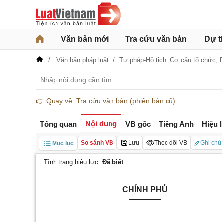
Văn bản mới
Tra cứu văn bản
Dự t
Văn bản pháp luật
Tư pháp-Hộ tịch,
Cơ cấu tổ chức,
👉
Quay về: Tra cứu văn bản (phiên bản cũ)
Nội dung
Tổng quan
VB gốc
Tiếng Anh
Hiệu 
So sánh VB
Lưu
Theo dõi VB
Ghi chú
Mục lục
Tình trạng hiệu lực:
Đã biết
CHÍNH PHỦ
_______