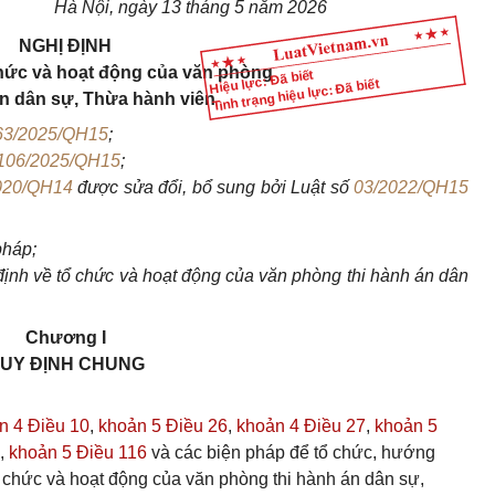
Hà Nội, ngày 13 tháng 5 năm 2026
NGHỊ ĐỊNH
chức và hoạt động của văn phòng
Hiệu lực: Đã biết
Tình trạng hiệu lực: Đã biết
án dân sự, Thừa hành viên
63/2025/QH15
;
106/2025/QH15
;
020/QH14
được sửa đổi, bổ sung bởi Luật số
03/2022/QH15
pháp;
ịnh về tổ chức và hoạt động của văn phòng thi hành án dân
Chương I
UY ĐỊNH CHUNG
n 4 Điều 10
,
khoản 5 Điều 26
,
khoản 4 Điều 27
,
khoản 5
,
khoản 5 Điều 116
và các biện pháp để tổ chức, hướng
 chức và hoạt động của văn phòng thi hành án dân sự,