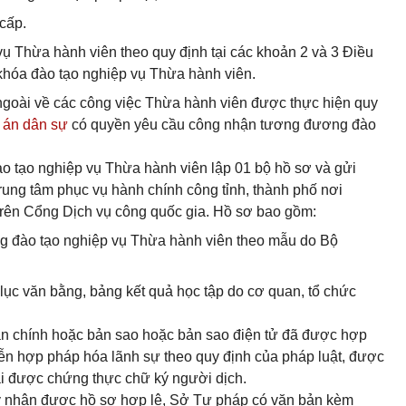
cấp.
ụ Thừa hành viên theo quy định tại các khoản 2 và 3 Điều
khóa đào tạo nghiệp vụ Thừa hành viên.
goài về các công việc Thừa hành viên được thực hiện quy
 án dân sự
có quyền yêu cầu công nhận tương đương đào
 tạo nghiệp vụ Thừa hành viên lập 01 bộ hồ sơ và gửi
rung tâm phục vụ hành chính công tỉnh, thành phố nơi
trên Cổng Dịch vụ công quốc gia. Hồ sơ bao gồm:
g đào tạo nghiệp vụ Thừa hành viên theo mẫu do Bộ
ục văn bằng, bảng kết quả học tập do cơ quan, tổ chức
bản chính hoặc bản sao hoặc bản sao điện tử đã được hợp
ễn hợp pháp hóa lãnh sự theo quy định của pháp luật, được
phải được chứng thực chữ ký người dịch.
ày nhận được hồ sơ hợp lệ, Sở Tư pháp có văn bản kèm